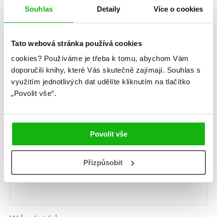
Souhlas
Detaily
Více o cookies
Napsat komentář
Tato webová stránka používá cookies
Komentář
*
cookies?
Používáme je třeba k tomu, abychom Vám
doporučili knihy, které Vás skutečně zajímají.
Souhlas s
využitím jednotlivých dat udělíte kliknutím na tlačítko
„Povolit vše“.
Jméno
*
Povolit vše
Přizpůsobit
E-mail
*