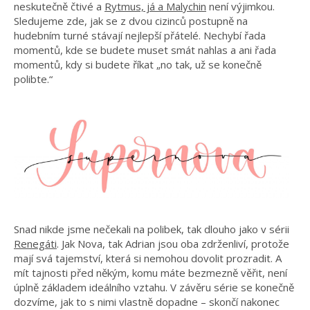
neskutečně čtivé a
Rytmus, já a Malychin
není výjimkou.
Sledujeme zde, jak se z dvou cizinců postupně na
hudebním turné stávají nejlepší přátelé. Nechybí řada
momentů, kde se budete muset smát nahlas a ani řada
momentů, kdy si budete říkat „no tak, už se konečně
polibte.“
Snad nikde jsme nečekali na polibek, tak dlouho jako v sérii
Renegáti
. Jak Nova, tak Adrian jsou oba zdrženliví, protože
mají svá tajemství, která si nemohou dovolit prozradit. A
mít tajnosti před někým, komu máte bezmezně věřit, není
úplně základem ideálního vztahu. V závěru série se konečně
dozvíme, jak to s nimi vlastně dopadne – skončí nakonec