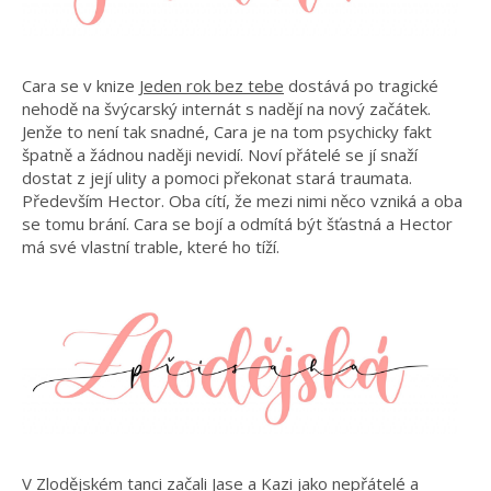
Cara se v knize
Jeden rok bez tebe
dostává po tragické
nehodě na švýcarský internát s nadějí na nový začátek.
Jenže to není tak snadné, Cara je na tom psychicky fakt
špatně a žádnou naději nevidí. Noví přátelé se jí snaží
dostat z její ulity a pomoci překonat stará traumata.
Především Hector. Oba cítí, že mezi nimi něco vzniká a oba
se tomu brání. Cara se bojí a odmítá být šťastná a Hector
má své vlastní trable, které ho tíží.
V
Zlodějském tanci
začali Jase a Kazi jako nepřátelé a