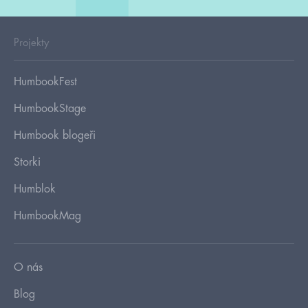
Projekty
HumbookFest
HumbookStage
Humbook blogeři
Storki
Humblok
HumbookMag
O nás
Blog