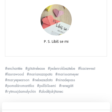
P. S. Líbíš se mi
#enchantée
#gitatrelease
#jedenrokbeztebe
#kasiewest
#laurawood
#marianazapata
#marissameyer
#maryepearson
#nebezezlata
#ninadepass
#pomaláromantika
#pslíbíšsemi
#renegáti
#rytmusjáamalychin
#zlodějskýtanec
předchozí
další