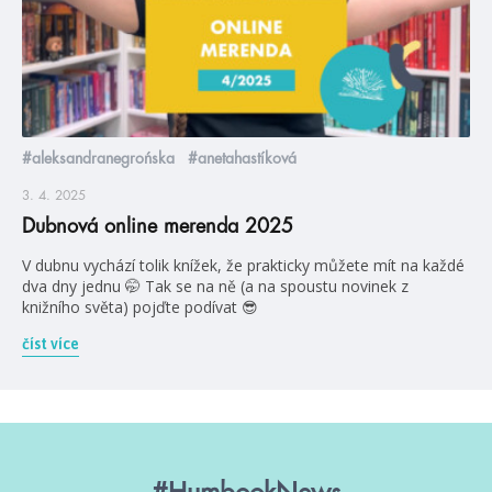
#aleksandranegrońska
#anetahastíková
3. 4. 2025
Dubnová online merenda 2025
V dubnu vychází tolik knížek, že prakticky můžete mít na každé
dva dny jednu 🤭 Tak se na ně (a na spoustu novinek z
knižního světa) pojďte podívat 😎
číst více