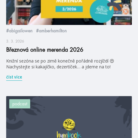
#abigailowen
#amberhamilton
3. 3. 2026
Březnová online merenda 2026
Knižní sezóna se po zimě konečně pořádně rozjíždí 😍
Nachystejte si kakajíčko, dezertíček… a jdeme na to!
číst více
podcast