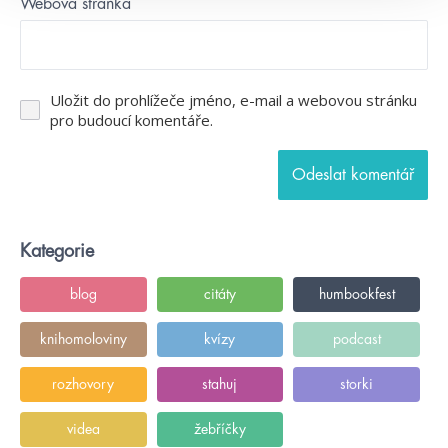
Webová stránka
Uložit do prohlížeče jméno, e-mail a webovou stránku
pro budoucí komentáře.
Kategorie
blog
citáty
humbookfest
knihomoloviny
kvízy
podcast
rozhovory
stahuj
storki
videa
žebříčky