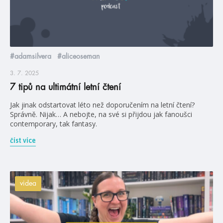
#adamsilvera
#aliceoseman
3. 7. 2025
7 tipů na ultimátní letní čtení
Jak jinak odstartovat léto než doporučením na letní čtení?
Správně. Nijak… A nebojte, na své si přijdou jak fanoušci
contemporary, tak fantasy.
číst více
videa