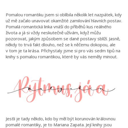
Pomalou romantiku jsem si oblíbila několik let nazpátek, kdy
už mě začalo unavovat okamžité zamilování hlavních postav.
Pomalá romantická linka vnáší do příběhů kus reálného
života a já si vždy neskutečně užívám, když můžu
pozorovat, jakým způsobem se dané postavy sblíží. Jasně,
někdy to trvá fakt dlouho, než se k něčemu dokopou, ale
v tom je ta krása. Přichystaly jsme si pro vás sedm tipů na
knihy s pomalou romantikou, které by vás neměly minout.
Jestli je tady někdo, kdo by měl být korunován královnou
pomalé romantiky, je to Mariana Zapata. Její knihy jsou