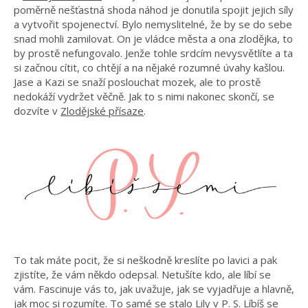
poměrně nešťastná shoda náhod je donutila spojit jejich síly
a vytvořit spojenectví. Bylo nemyslitelné, že by se do sebe
snad mohli zamilovat. On je vládce města a ona zlodějka, to
by prostě nefungovalo. Jenže tohle srdcím nevysvětlíte a ta
si začnou cítit, co chtějí a na nějaké rozumné úvahy kašlou.
Jase a Kazi se snaží poslouchat mozek, ale to prostě
nedokáží vydržet věčně. Jak to s nimi nakonec skončí, se
dozvíte v
Zlodějské přísaze
.
To tak máte pocit, že si neškodně kreslíte po lavici a pak
zjistíte, že vám někdo odepsal. Netušíte kdo, ale líbí se
vám. Fascinuje vás to, jak uvažuje, jak se vyjadřuje a hlavně,
jak moc si rozumíte. To samé se stalo Lily v
P. S. Líbíš se