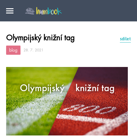
Olympijský knižní tag
sdílet
blog
28. 7. 2021