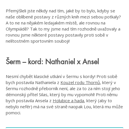
Přemýšleli jste někdy nad tím, jaké by to bylo, kdyby se
naše oblíbené postavy z různých knih mezi sebou potkaly?
A to ne na nějakém ledajakém místě, ale rovnou na
Olympiádě? Tak to my jsme nad tím rozhodně uvažovaly a
rovnou jsme některé postavy postavily proti sobě v
nelítostném sportovním souboji!
Šerm – kord: Nathaniel x Ansel
Nesmí chybět klasické utkání v šermu s kordy! Proti sobě
bych postavila Nathaniela z
Kouzel rodu Thornů
, který v
šermu rozhodně přeborník není, ale za to za ním stojí jeho
démonský přítel Silas, který by mu vypomohl! Proti němu
bych postavila Ansela z
Holubice a hada
, který (aby to
nebylo nefér) má na své straně naopak Lou, která mu může
pomoci.