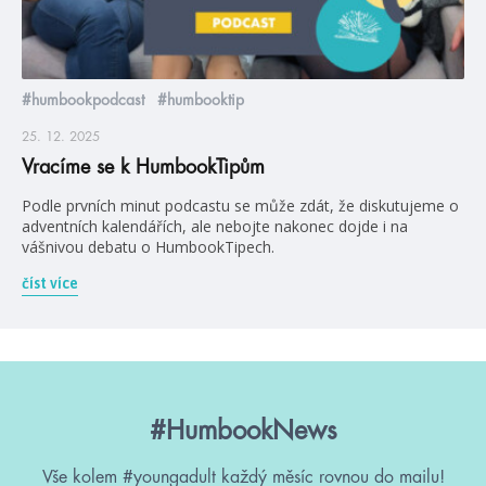
#humbookpodcast
#humbooktip
25. 12. 2025
Vracíme se k HumbookTipům
Podle prvních minut podcastu se může zdát, že diskutujeme o
adventních kalendářích, ale nebojte nakonec dojde i na
vášnivou debatu o HumbookTipech.
číst více
#HumbookNews
Vše kolem #youngadult každý měsíc rovnou do mailu!