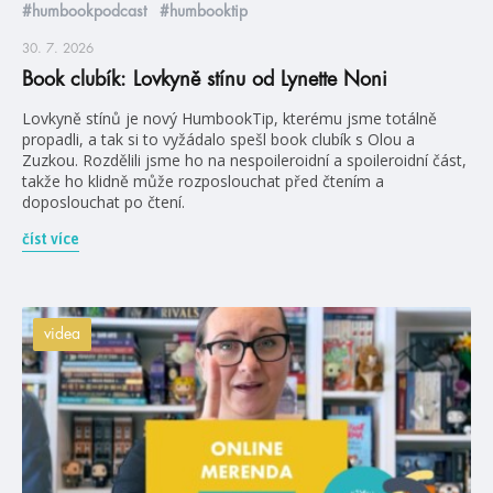
#humbookpodcast
#humbooktip
30. 7. 2026
Book clubík: Lovkyně stínu od Lynette Noni
Lovkyně stínů je nový HumbookTip, kterému jsme totálně
propadli, a tak si to vyžádalo spešl book clubík s Olou a
Zuzkou. Rozdělili jsme ho na nespoileroidní a spoileroidní část,
takže ho klidně může rozposlouchat před čtením a
doposlouchat po čtení.
číst více
videa