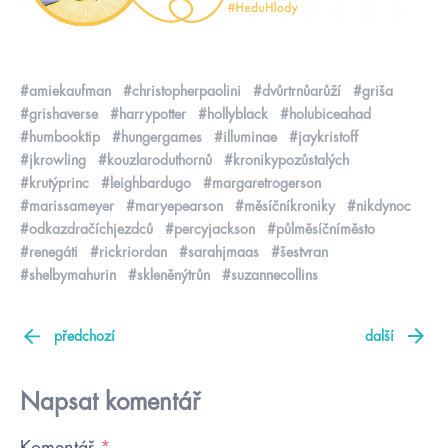
#amiekaufman
#christopherpaolini
#dvůrtrnůarůží
#griša
#grishaverse
#harrypotter
#hollyblack
#holubiceahad
#humbooktip
#hungergames
#illuminae
#jaykristoff
#jkrowling
#kouzlaroduthornů
#kronikypozůstalých
#krutýprinc
#leighbardugo
#margaretrogerson
#marissameyer
#maryepearson
#měsíčníkroniky
#nikdynoc
#odkazdračíchjezdců
#percyjackson
#půlměsíčníměsto
#renegáti
#rickriordan
#sarahjmaas
#šestvran
#shelbymahurin
#skleněnýtrůn
#suzannecollins
předchozí
další
Napsat komentář