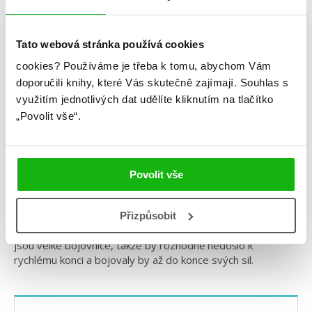
Tato webová stránka používá cookies
cookies?
Používáme je třeba k tomu, abychom Vám
Mia
Bryce
doporučili knihy, které Vás skutečně zajímají.
Souhlas s
využitím jednotlivých dat udělíte kliknutím na tlačítko
„Povolit vše“.
Judo: Kady x Lia
Povolit vše
A jako poslední by si mohly změřit síly Kady z
Illuminae
a Lia
z
Falešného polibku
! Kady přežila všechno, co si na ni
nastražil Spiro, takže se rozhodně nedá nazvat jako křehká,
Přizpůsobit
a to samé Lia – ta zase přežila únos přes poušť. Obě to
jsou velké bojovnice, takže by rozhodně nedošlo k
rychlému konci a bojovaly by až do konce svých sil.