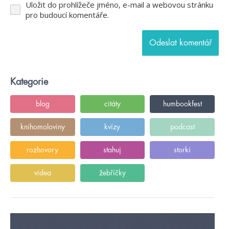
Uložit do prohlížeče jméno, e-mail a webovou stránku
pro budoucí komentáře.
Kategorie
blog
citáty
humbookfest
knihomoloviny
kvízy
podcast
rozhovory
stahuj
storki
videa
žebříčky