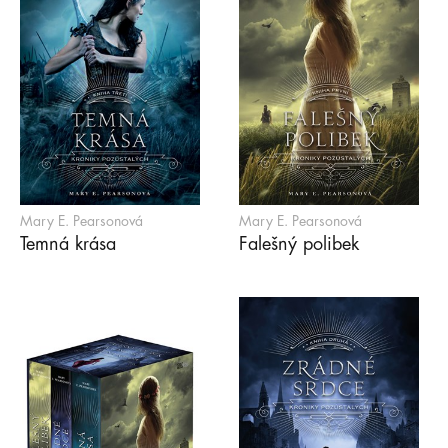
Mary E. Pearsonová
Mary E. Pearsonová
Temná krása
Falešný polibek