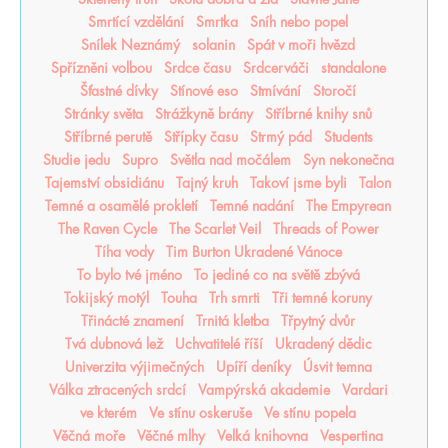
Smrtící vzdělání
Smrtka
Sníh nebo popel
Snílek Neznámý
solanin
Spát v moři hvězd
Spřízněni volbou
Srdce času
Srdcerváči
standalone
Šťastné dívky
Stínové eso
Stmívání
Storočí
Stránky světa
Strážkyně brány
Stříbrné knihy snů
Stříbrné perutě
Střípky času
Strmý pád
Students
Studie jedu
Supro
Světla nad močálem
Syn nekonečna
Tajemství obsidiánu
Tajný kruh
Takoví jsme byli
Talon
Temné a osamělé prokletí
Temné nadání
The Empyrean
The Raven Cycle
The Scarlet Veil
Threads of Power
Tíha vody
Tim Burton Ukradené Vánoce
To bylo tvé jméno
To jediné co na světě zbývá
Tokijský motýl
Touha
Trh smrti
Tři temné koruny
Třinácté znamení
Trnitá kletba
Třpytný dvůr
Tvá dubnová lež
Uchvatitelé říší
Ukradený dědic
Univerzita výjimečných
Upíří deníky
Úsvit temna
Válka ztracených srdcí
Vampýrská akademie
Vardari
ve kterém
Ve stínu oskeruše
Ve stínu popela
Věčná moře
Věčné mlhy
Velká knihovna
Vespertina