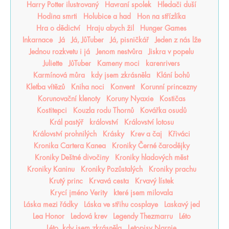
Harry Potter ilustrovaný
Havraní spolek
Hledači duší
Hodina smrti
Holubice a had
Hon na střízlíka
Hra o dědictví
Hraju abych žil
Hunger Games
Inkarnace
Já
Já, JůTuber
Já, pisničkář
Jeden z nás lže
Jednou rozkvetu i já
Jenom nestvůra
Jiskra v popelu
Juliette
JůTuber
Kameny moci
karenrivers
Karmínová můra
kdy jsem zkrásněla
Klání bohů
Kletba vítězů
Kniha noci
Konvent
Korunní princezny
Korunovační klenoty
Koruny Nyaxie
Kostičas
Kostitepci
Kouzla rodu Thornů
Kovářka osudů
Král pastýř
království
Království lotosu
Království prohnilých
Krásky
Krev a čaj
Křiváci
Kronika Cartera Kanea
Kroniky Černé čarodějky
Kroniky Deštné divočiny
Kroniky hladových měst
Kroniky Kaninu
Kroniky Pozůstalých
Kroniky prachu
Krutý princ
Krvavá cesta
Krvavý lístek
Krycí jméno Verity
které jsem milovala
Láska mezi řádky
Láska ve střihu cosplaye
Laskavý jed
Lea Honor
Ledová krev
Legendy Thezmarru
Léto
Léto, kdy jsem zkrásněla
Letopisy Narnie