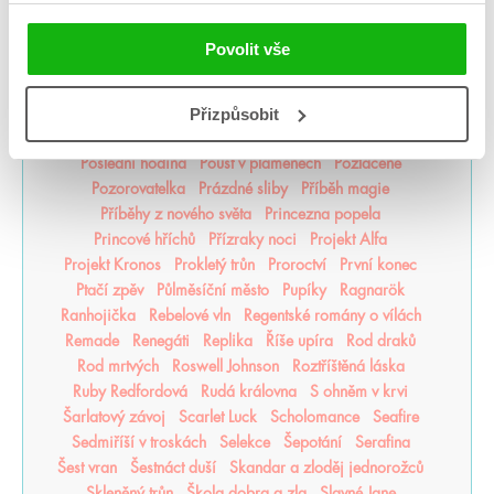
Opačno
Ostrov živlů
Ostrovy bohů
Osud a plamen
Pád zkázy a hněvu
Pamatuj na smrt
Panovo znamení
Povolit vše
Panův tajemný odkaz
Pasažérka
Percy Jackson
Pěškopisy
Phobos
Píseň zimy
Plující svět
Přizpůsobit
Pod štítem magie
pomaláromantika
Pomněnka
Pomsta & rozbřesk
Popel a duše
Poslední Finestra
Poslední hodina
Poušť v plamenech
Pozlacené
Pozorovatelka
Prázdné sliby
Příběh magie
Příběhy z nového světa
Princezna popela
Princové hříchů
Přízraky noci
Projekt Alfa
Projekt Kronos
Prokletý trůn
Proroctví
První konec
Ptačí zpěv
Půlměsíční město
Pupíky
Ragnarök
Ranhojička
Rebelové vln
Regentské romány o vílách
Remade
Renegáti
Replika
Říše upíra
Rod draků
Rod mrtvých
Roswell Johnson
Roztříštěná láska
Ruby Redfordová
Rudá královna
S ohněm v krvi
Šarlatový závoj
Scarlet Luck
Scholomance
Seafire
Sedmiříší v troskách
Selekce
Šepotání
Serafina
Šest vran
Šestnáct duší
Skandar a zloděj jednorožců
Skleněný trůn
Škola dobra a zla
Slavné Jane