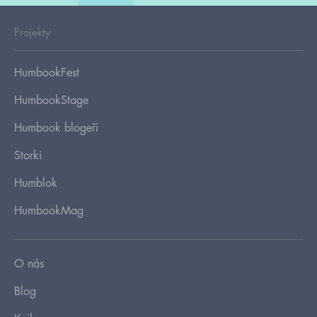
Projekty
HumbookFest
HumbookStage
Humbook blogeři
Storki
Humblok
HumbookMag
O nás
Blog