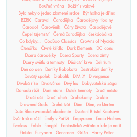
Bouřná vrána
Božští rivalové
Bylo nebylo jedno zlomené srdce
Být holka je dřina
BZRK
Caraval
Čarodějka
Čarodějovy Hodiny
Čarodol
Čarověník
Čáry života
Časodějové
Čepel tajemství
Černá čarodějka
českáobálka
Co kdyby...
CooBoo Classics
Crowns of Nyaxia
Čtenářka
Čtvrté křídlo
Dark Elements
DC Icons
Dcera čarodějky
Dcera Sparty
Dcera zimy
Dcery světla a temnoty
Dědictví krve
Delirium
Den co den
Deníky Robokata
Destrukční deníky
Devátý spolek
Diabolik
DIMILY
Divergence
Divoká říše
Divotvůrce
Divý les
Dobyvatelská sága
Dohoda růží
Dominions
Dotek temnoty
Dračí město
Dračí oči
Dračí oheň
Drahokamy
Drakie
Drowned Gods
Druhá tvář
Dům
Dům, ve kterém
Duše Blackwoodské akademie
Dvoření Bristol Keatsové
Dvůr trnů a růží
Emily v Paříži
Empyreum
Enola Holmes
Everless
Fable
Fangirl
Fantastická zvířata a kde je najít
Finista
Furyborn
Generace
Griša
Harry Potter