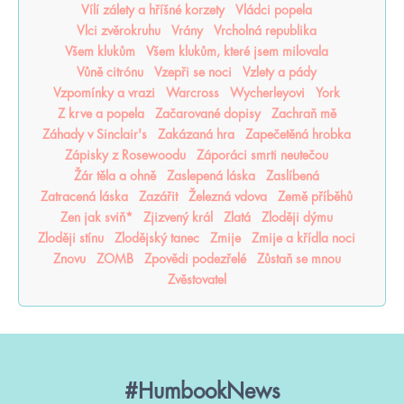
Vílí zálety a hříšné korzety
Vládci popela
Vlci zvěrokruhu
Vrány
Vrcholná republika
Všem klukům
Všem klukům, které jsem milovala
Vůně citrónu
Vzepři se noci
Vzlety a pády
Vzpomínky a vrazi
Warcross
Wycherleyovi
York
Z krve a popela
Začarované dopisy
Zachraň mě
Záhady v Sinclair's
Zakázaná hra
Zapečetěná hrobka
Zápisky z Rosewoodu
Záporáci smrti neutečou
Žár těla a ohně
Zaslepená láska
Zaslíbená
Zatracená láska
Zazářit
Železná vdova
Země příběhů
Zen jak sviň*
Zjizvený král
Zlatá
Zloději dýmu
Zloději stínu
Zlodějský tanec
Zmije
Zmije a křídla noci
Znovu
ZOMB
Zpovědi podezřelé
Zůstaň se mnou
Zvěstovatel
#HumbookNews