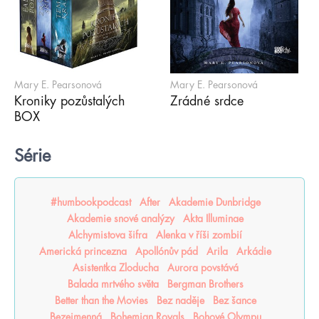
Mary E. Pearsonová
Mary E. Pearsonová
Kroniky pozůstalých
Zrádné srdce
BOX
Série
#humbookpodcast
After
Akademie Dunbridge
Akademie snové analýzy
Akta Illuminae
Alchymistova šifra
Alenka v říši zombií
Americká princezna
Apollónův pád
Arila
Arkádie
Asistentka Zloducha
Aurora povstává
Balada mrtvého světa
Bergman Brothers
Better than the Movies
Bez naděje
Bez šance
Bezejmenná
Bohemian Royals
Bohové Olympu