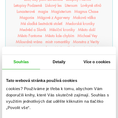
Letopisy Podzemě
Lískový les
Litersum
Lovkyně stínů
Lunasterové
magie
Magisterium
Magnus Chase
Magonie
Mágové z Agarveny
Maková válka
Mé sladké šestnácté století
Medorské kroniky
Medvěd a Slavík
Měsíční kroniky
Město duší
Město Fantome
Město kde chybím
Michael Vey
Milosrdná vrána
mistr romantiky
Monstra z Verity
Moře inkoustu a zlata
Moře nálezů a ztrát
Mráz
Mrazení
Muffin a čaj
Můj život s Walterovic kluky
Mycelium
Mýtonoši
Národní opruzení
Souhlas
Detaily
Více o cookies
Naše zakázané vášně
Naslouchač
Nástroje smrti
něcosipřej
Nedej se
Nedotýkej se mě
Nejjasnější hvězdy
nejpo
Nejtemnější část lesa
Tato webová stránka používá cookies
Někdo jako ty
Neřádi
Nespoutaný chaos
Never After
cookies?
Používáme je třeba k tomu, abychom Vám
Nevítaní
Nezdolná
Nikdynoc
Nikdyuš
Noční partie
doporučili knihy, které Vás skutečně zajímají.
Souhlas s
Nocte
Noví alchymisté
Nozaki
Nyxia
využitím jednotlivých dat udělíte kliknutím na tlačítko
Odkaz dračích jezdců
Odkaz lidské mysli
„Povolit vše“.
Odkaz Orďši
Ofélie Scaleová
Oheň a kov
Ohnivák
Oko za oko
olaskutunejde
Once Upon a Broken Heart