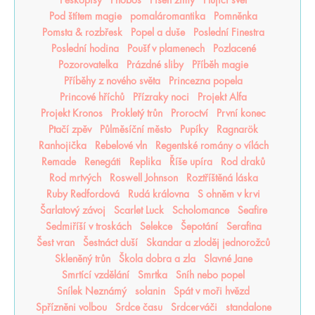
Pěškopisy
Phobos
Píseň zimy
Plující svět
Pod štítem magie
pomaláromantika
Pomněnka
Pomsta & rozbřesk
Popel a duše
Poslední Finestra
Poslední hodina
Poušť v plamenech
Pozlacené
Pozorovatelka
Prázdné sliby
Příběh magie
Příběhy z nového světa
Princezna popela
Princové hříchů
Přízraky noci
Projekt Alfa
Projekt Kronos
Prokletý trůn
Proroctví
První konec
Ptačí zpěv
Půlměsíční město
Pupíky
Ragnarök
Ranhojička
Rebelové vln
Regentské romány o vílách
Remade
Renegáti
Replika
Říše upíra
Rod draků
Rod mrtvých
Roswell Johnson
Roztříštěná láska
Ruby Redfordová
Rudá královna
S ohněm v krvi
Šarlatový závoj
Scarlet Luck
Scholomance
Seafire
Sedmiříší v troskách
Selekce
Šepotání
Serafina
Šest vran
Šestnáct duší
Skandar a zloděj jednorožců
Skleněný trůn
Škola dobra a zla
Slavné Jane
Smrtící vzdělání
Smrtka
Sníh nebo popel
Snílek Neznámý
solanin
Spát v moři hvězd
Spřízněni volbou
Srdce času
Srdcerváči
standalone