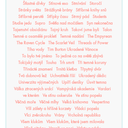
Šťastné dívky
Stínové eso
Stmívání
Storočí
Stránky světa
Strážkyně brány
Stříbrné knihy snů
Stříbrné perutě
Střípky času
Strmý pád
Students
Studie jedu
Supro
Světla nad močálem
Syn nekonečna
Tajemství obsidiánu
Tajný kruh
Takoví jsme byli
Talon
Temné a osamělé prokletí
Temné nadání
The Empyrean
The Raven Cycle
The Scarlet Veil
Threads of Power
Tíha vody
Tim Burton Ukradené Vánoce
To bylo tvé jméno
To jediné co na světě zbývá
Tokijský motýl
Touha
Trh smrti
Tři temné koruny
Třinácté znamení
Trnitá kletba
Třpytný dvůr
Tvá dubnová lež
Uchvatitelé říší
Ukradený dědic
Univerzita výjimečných
Upíří deníky
Úsvit temna
Válka ztracených srdcí
Vampýrská akademie
Vardari
ve kterém
Ve stínu oskeruše
Ve stínu popela
Věčná moře
Věčné mlhy
Velká knihovna
Vespertina
Vílí zálety a hříšné korzety
Vládci popela
Vlci zvěrokruhu
Vrány
Vrcholná republika
Všem klukům
Všem klukům, které jsem milovala