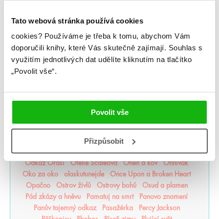
Mé sladké šestnácté století
Medorské kroniky
Medvěd a Slavík
Měsíční kroniky
Město duší
Tato webová stránka používá cookies
Město Fantome
Město kde chybím
Michael Vey
cookies?
Používáme je třeba k tomu, abychom Vám
Milosrdná vrána
mistr romantiky
Monstra z Verity
doporučili knihy, které Vás skutečně zajímají.
Souhlas s
Moře inkoustu a zlata
Moře nálezů a ztrát
Mráz
využitím jednotlivých dat udělíte kliknutím na tlačítko
Mrazení
Muffin a čaj
Můj život s Walterovic kluky
„Povolit vše“.
Mycelium
Mýtonoši
Na kočičí svědomí
Národní opruzení
Naše zakázané vášně
Naslouchač
Nástroje smrti
něcosipřej
Nedej se
Nedotýkej se mě
Nejjasnější hvězdy
nejpo
Nejtemnější část lesa
Povolit vše
Někdo jako ty
Neřádi
Nespoutaný chaos
Never After
Nevítaní
Nezdolná
Nikdynoc
Nikdyuš
Noční partie
Přizpůsobit
Nocte
Noví alchymisté
Nozaki
Nyxia
Odkaz dračích jezdců
Odkaz lidské mysli
Odkaz Orďši
Ofélie Scaleová
Oheň a kov
Ohnivák
Oko za oko
olaskutunejde
Once Upon a Broken Heart
Opačno
Ostrov živlů
Ostrovy bohů
Osud a plamen
Pád zkázy a hněvu
Pamatuj na smrt
Panovo znamení
Panův tajemný odkaz
Pasažérka
Percy Jackson