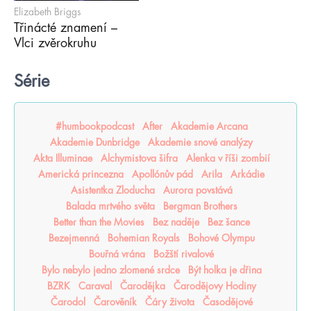
Elizabeth Briggs
Třinácté znamení –
Vlci zvěrokruhu
Série
#humbookpodcast
After
Akademie Arcana
Akademie Dunbridge
Akademie snové analýzy
Akta Illuminae
Alchymistova šifra
Alenka v říši zombií
Americká princezna
Apollónův pád
Arila
Arkádie
Asistentka Zloducha
Aurora povstává
Balada mrtvého světa
Bergman Brothers
Better than the Movies
Bez naděje
Bez šance
Bezejmenná
Bohemian Royals
Bohové Olympu
Bouřná vrána
Božští rivalové
Bylo nebylo jedno zlomené srdce
Být holka je dřina
BZRK
Caraval
Čarodějka
Čarodějovy Hodiny
Čarodol
Čarověník
Čáry života
Časodějové