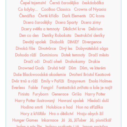
Čepel tajemství
Černá čarodějka
českáobálka
Co kdyby...
CooBoo Classics
Crowns of Nyaxia
Čtenářka
Čtvrté křídlo
Dark Elements
DC Icons
Dcera čarodějky
Dcera Sparty
Dcera zimy
Dcery světla a temnoty
Dědictví krve
Delirium
Den co den
Deníky Robokata
Destrukční deníky
Devátý spolek
Diabolik
DIMILY
Divergence
Divoká říše
Divotvůrce
Divý les
Dobyvatelská sága
Dohoda růží
Dominions
Dotek temnoty
Dračí město
Dračí oči
Dračí oheň
Drahokamy
Drakie
Drowned Gods
Druhá tvář
Dům
Dům, ve kterém
Duše Blackwoodské akademie
Dvoření Bristol Keatsové
Dvůr trnů a růží
Emily v Paříži
Empyreum
Enola Holmes
Everless
Fable
Fangirl
Fantastická zvířata a kde je najít
Finista
Furyborn
Generace
Griša
Harry Potter
Harry Potter ilustrovaný
Havraní spolek
Hledači duší
Hodina smrti
Holubice a had
Hon na střízlíka
Hory z křišťálu
Hra o dědictví
Hraju abych žil
Hunger Games
Inkarnace
Já
Já, JůTuber
Já, pisničkář
Jeden z nás lže
Jednou rozkvetu i já
Jenom nestvůra