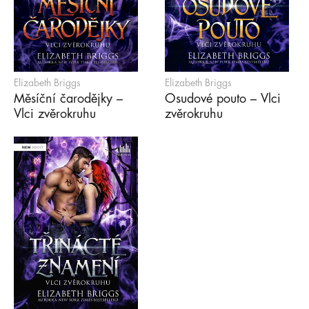
Elizabeth Briggs
Elizabeth Briggs
Měsíční čarodějky –
Osudové pouto – Vlci
Vlci zvěrokruhu
zvěrokruhu