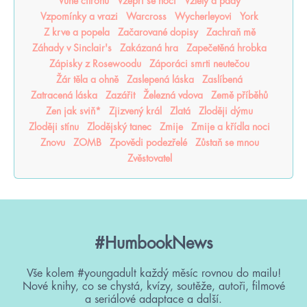
Vůně citrónu
Vzepři se noci
Vzlety a pády
Vzpomínky a vrazi
Warcross
Wycherleyovi
York
Z krve a popela
Začarované dopisy
Zachraň mě
Záhady v Sinclair's
Zakázaná hra
Zapečetěná hrobka
Zápisky z Rosewoodu
Záporáci smrti neutečou
Žár těla a ohně
Zaslepená láska
Zaslíbená
Zatracená láska
Zazářit
Železná vdova
Země příběhů
Zen jak sviň*
Zjizvený král
Zlatá
Zloději dýmu
Zloději stínu
Zlodějský tanec
Zmije
Zmije a křídla noci
Znovu
ZOMB
Zpovědi podezřelé
Zůstaň se mnou
Zvěstovatel
#HumbookNews
Vše kolem #youngadult každý měsíc rovnou do mailu!
Nové knihy, co se chystá, kvízy, soutěže, autoři, filmové
a seriálové adaptace a další.