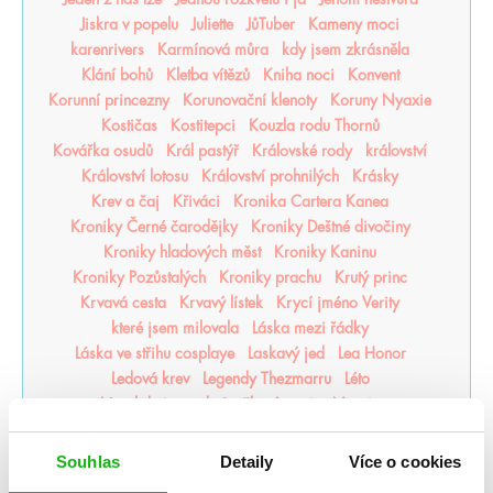
Jiskra v popelu
Juliette
JůTuber
Kameny moci
karenrivers
Karmínová můra
kdy jsem zkrásněla
Klání bohů
Kletba vítězů
Kniha noci
Konvent
Korunní princezny
Korunovační klenoty
Koruny Nyaxie
Kostičas
Kostitepci
Kouzla rodu Thornů
Kovářka osudů
Král pastýř
Královské rody
království
Království lotosu
Království prohnilých
Krásky
Krev a čaj
Křiváci
Kronika Cartera Kanea
Kroniky Černé čarodějky
Kroniky Deštné divočiny
Kroniky hladových měst
Kroniky Kaninu
Kroniky Pozůstalých
Kroniky prachu
Krutý princ
Krvavá cesta
Krvavý lístek
Krycí jméno Verity
které jsem milovala
Láska mezi řádky
Láska ve střihu cosplaye
Laskavý jed
Lea Honor
Ledová krev
Legendy Thezmarru
Léto
Léto, kdy jsem zkrásněla
Letopisy Narnie
Letopisy Podzemě
Lískový les
Litersum
Lovkyně stínů
Lunasterové
magie
Magisterium
Magnus Chase
Souhlas
Detaily
Více o cookies
Magonie
Mágové z Agarveny
Maková válka