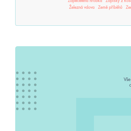
Zapečetěná hrobka
Zápisky z Ro
Železná vdova
Země příběhů
Ze
Vše