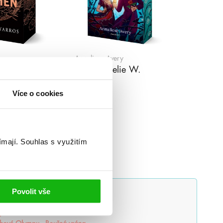
os
Annaliese Avery
lamen
Láska Aurelie W.
Více o cookies
ímají.
Souhlas s využitím
Povolit vše
lluminae
Alchymistova šifra
povstává
Balada mrtvého světa