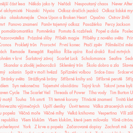
ější část lesa
Někdo jako ty
Neřádi
Nespoutaný chaos
Never After
í alchymisté
Nozaki
Nyxia
Odkaz dračích jezdců
Odkaz lidské mys
oko
olaskutunejde
Once Upon a Broken Heart
Opačno
Ostrov živlů
mrt
Panovo znamení
Panův tajemný odkaz
Pasažérka
Percy Jackson
pomaláromantika
Pomněnka
Pomsta & rozbřesk
Popel a duše
Posled
Pozorovatelka
Prázdné sliby
Příběh magie
Příběhy z nového světa
Pri
 Kronos
Prokletý trůn
Proroctví
První konec
Ptačí zpěv
Půlměsíční měs
lách
Remade
Renegáti
Replika
Říše upíra
Rod draků
Rod mrtvých
ohněm v krvi
Šarlatový závoj
Scarlet Luck
Scholomance
Seafire
Sedm
Skandar a zloděj jednorožců
Skleněný trůn
Škola dobra a zla
Slavn
ámý
solanin
Spát v moři hvězd
Spřízněni volbou
Srdce času
Srdcerv
Stránky světa
Strážkyně brány
Stříbrné knihy snů
Stříbrné perutě
Stří
čálem
Syn nekonečna
Tajemství obsidiánu
Tajný kruh
Takoví jsme byli
aven Cycle
The Scarlet Veil
Threads of Power
Tíha vody
Tim Burton 
ý motýl
Touha
Trh smrti
Tři temné koruny
Třinácté znamení
Trnitá kle
niverzita výjimečných
Upíří deníky
Úsvit temna
Válka ztracených srdc
nu popela
Věčná moře
Věčné mlhy
Velká knihovna
Vespertina
Vílí zá
 republika
Všem klukům
Všem klukům, které jsem milovala
Vůně citrón
cherleyovi
York
Z krve a popela
Začarované dopisy
Zachraň mě
Z