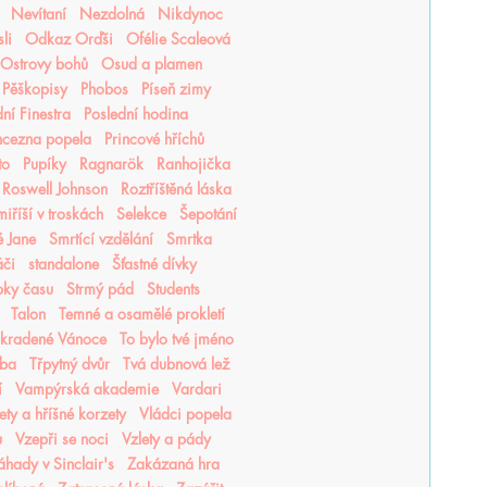
Nevítaní
Nezdolná
Nikdynoc
li
Odkaz Orďši
Ofélie Scaleová
Ostrovy bohů
Osud a plamen
Pěškopisy
Phobos
Píseň zimy
ní Finestra
Poslední hodina
ncezna popela
Princové hříchů
to
Pupíky
Ragnarök
Ranhojička
Roswell Johnson
Roztříštěná láska
iříší v troskách
Selekce
Šepotání
é Jane
Smrtící vzdělání
Smrtka
áči
standalone
Šťastné dívky
pky času
Strmý pád
Students
Talon
Temné a osamělé prokletí
Ukradené Vánoce
To bylo tvé jméno
tba
Třpytný dvůr
Tvá dubnová lež
í
Vampýrská akademie
Vardari
lety a hříšné korzety
Vládci popela
u
Vzepři se noci
Vzlety a pády
áhady v Sinclair's
Zakázaná hra