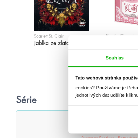
Scarlett St. Clair
Kerstin Gierová
Jablka ze zlata
Rudá jako ru
Souhlas
Tato webová stránka použív
cookies?
Používáme je třeba
jednotlivých dat udělíte klikn
Série
#humbookpodcast
After
Ak
Alenka v říši zombií
Americká p