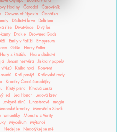
hové Olympu
Bouřná vrána
ovy Hodiny
Čarodol
Čarověník
s
Crowns of Nyaxia
Čtenářka
mnoty
Dědictví krve
Delirium
ká říše
Divotvůrce
Divý les
okamy
Drakie
Drowned Gods
růží
Emily v Paříži
Empyreum
race
Griša
Harry Potter
Hory z křišťálu
Hra o dědictví
 já
Jenom nestvůra
Jiskra v popelu
 vítězů
Kniha noci
Konvent
 osudů
Král pastýř
Královské rody
ea
Kroniky Černé čarodějky
hu
Krutý princ
Krvavá cesta
vý jed
Lea Honor
Ledová krev
Lovkyně stínů
Lunasterové
magie
edorské kroniky
Medvěd a Slavík
r romantiky
Monstra z Verity
luky
Mycelium
Mýtonoši
Nedej se
Nedotýkej se mě