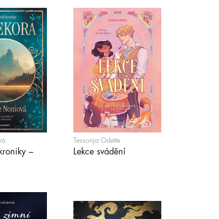
vá
Tessonja Odette
roniky –
Lekce svádění