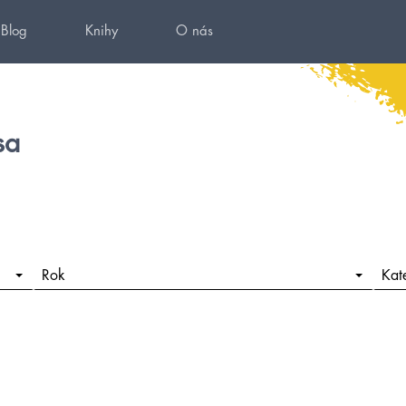
Blog
Knihy
O nás
sa
Rok
Kat