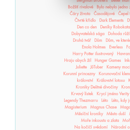
Bergman Brothers
Better tha
Božští rivalové
Bylo nebylo jedno
Čáry života
Časodějové
Čepel 
Čtvrté křídlo
Dark Elements
D
Den co den
Deníky Robokata
Dobyvatelská sága
Dohoda růží
Druhá tvář
Dům
Dům, ve kter
Enola Holmes
Everless
F
Harry Potter ilustrovaný
Havraní
Hraju abych žil
Hunger Games
In
Juliette
JůTuber
Kameny moc
Korunní princezny
Korunovační klen
království
Království lotosu
K
Kroniky Deštné divočiny
Kron
Krvavý lístek
Krycí jméno Verity
Legendy Thezmarru
Léto
Léto, kdy 
Magisterium
Magnus Chase
Mago
Měsíční kroniky
Město duší
Moře inkoustu a zlata
Moře
Na kočičí svědomí
Národní o