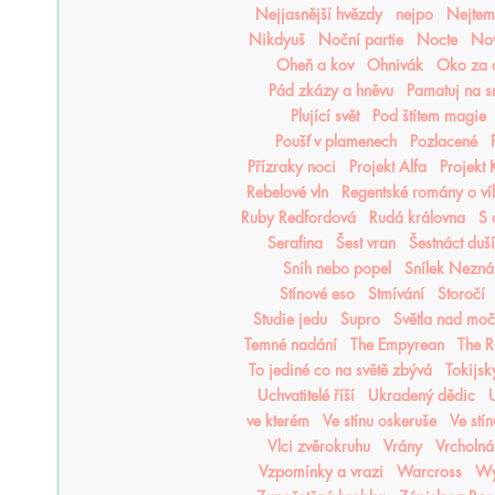
Nejjasnější hvězdy
nejpo
Nejtemn
Nikdyuš
Noční partie
Nocte
Nov
Oheň a kov
Ohnivák
Oko za 
Pád zkázy a hněvu
Pamatuj na s
Plující svět
Pod štítem magie
Poušť v plamenech
Pozlacené
Přízraky noci
Projekt Alfa
Projekt
Rebelové vln
Regentské romány o ví
Ruby Redfordová
Rudá královna
S 
Serafina
Šest vran
Šestnáct duší
Sníh nebo popel
Snílek Nezn
Stínové eso
Stmívání
Storočí
Studie jedu
Supro
Světla nad mo
Temné nadání
The Empyrean
The R
To jediné co na světě zbývá
Tokijsk
Uchvatitelé říší
Ukradený dědic
U
ve kterém
Ve stínu oskeruše
Ve stí
Vlci zvěrokruhu
Vrány
Vrcholná
Vzpomínky a vrazi
Warcross
Wy