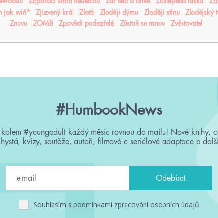
sewoodu
Záporáci smrti neutečou
Žár těla a ohně
Zaslepená láska
Za
n jak sviň*
Zjizvený král
Zlatá
Zloději dýmu
Zloději stínu
Zlodějský 
Znovu
ZOMB
Zpovědi podezřelé
Zůstaň se mnou
Zvěstovatel
#HumbookNews
 kolem #youngadult každý měsíc rovnou do mailu! Nové knihy, c
chystá, kvízy, soutěže, autoři, filmové a seriálové adaptace a další
Souhlasím s
podmínkami zpracování osobních údajů