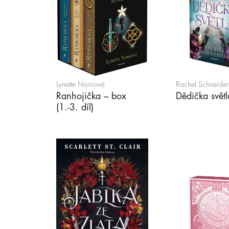
Lynette Noniová
Rachel Schneider
Ranhojička – box
Dědička světl
(1.-3. díl)