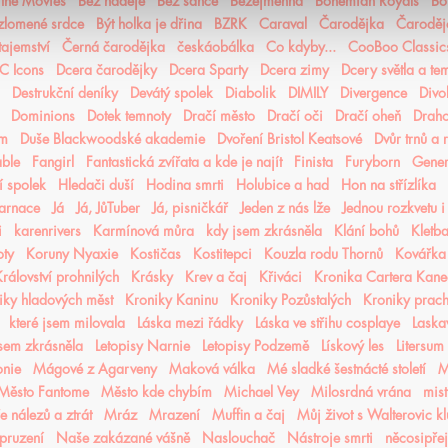
n the Movies
Bez naděje
Bez šance
Bezejmenná
Bohemian Royals
Bo
 zlomené srdce
Být holka je dřina
BZRK
Caraval
Čarodějka
Čaroděj
tajemství
Černá čarodějka
českáobálka
Co kdyby...
CooBoo Classic
C Icons
Dcera čarodějky
Dcera Sparty
Dcera zimy
Dcery světla a te
Destrukční deníky
Devátý spolek
Diabolik
DIMILY
Divergence
Divo
Dominions
Dotek temnoty
Dračí město
Dračí oči
Dračí oheň
Drah
ém
Duše Blackwoodské akademie
Dvoření Bristol Keatsové
Dvůr trnů a 
able
Fangirl
Fantastická zvířata a kde je najít
Finista
Furyborn
Gene
 spolek
Hledači duší
Hodina smrti
Holubice a had
Hon na střízlíka
karnace
Já
Já, JůTuber
Já, pisničkář
Jeden z nás lže
Jednou rozkvetu i
i
karenrivers
Karmínová můra
kdy jsem zkrásněla
Klání bohů
Kletba
oty
Koruny Nyaxie
Kostičas
Kostitepci
Kouzla rodu Thornů
Kovářka
rálovství prohnilých
Krásky
Krev a čaj
Křiváci
Kronika Cartera Kan
iky hladových měst
Kroniky Kaninu
Kroniky Pozůstalých
Kroniky prac
které jsem milovala
Láska mezi řádky
Láska ve střihu cosplaye
Laska
jsem zkrásněla
Letopisy Narnie
Letopisy Podzemě
Lískový les
Litersum
nie
Mágové z Agarveny
Maková válka
Mé sladké šestnácté století
M
Město Fantome
Město kde chybím
Michael Vey
Milosrdná vrána
mist
 nálezů a ztrát
Mráz
Mrazení
Muffin a čaj
Můj život s Walterovic k
pruzení
Naše zakázané vášně
Naslouchač
Nástroje smrti
něcosipřej