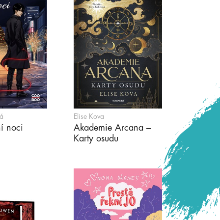
á
Elise Kova
í noci
Akademie Arcana –
Karty osudu