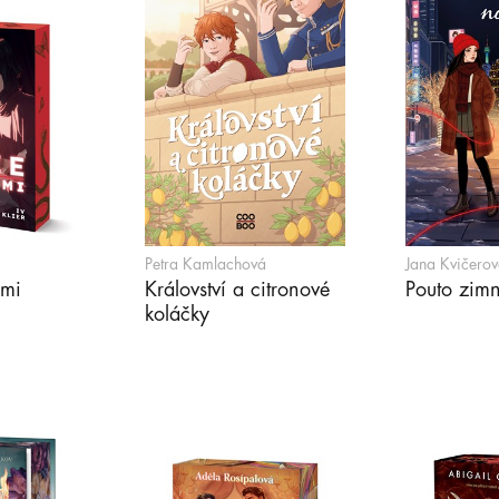
Petra Kamlachová
Jana Kvičerov
ámi
Království a citronové
Pouto zimn
koláčky