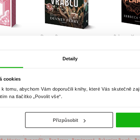
Devney Perry
Rebecca Yarr
bín
Štít vrabců
Železný p
(brož.)
Detaily
1
2
3
4
5
...
99
»
á cookies
 k tomu, abychom Vám doporučili knihy, které Vás skutečně zaj
utím na tlačítko „Povolit vše“.
Přizpůsobit
ademie Arcana
Akademie Dunbridge
Akademie snové analýzy
Akta I
rincezna
Apollónův pád
Arila
Arkádie
Asistentka Zloducha
Aurora 