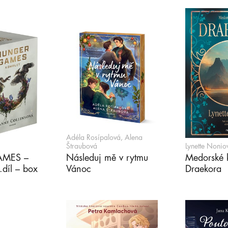
Adéla Rosípalová, Alena
Štraubová
Lynette Nonio
MES –
Následuj mě v rytmu
Medorské k
.díl – box
Vánoc
Draekora