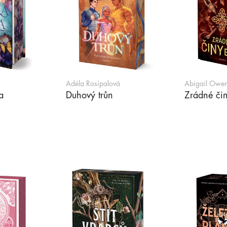
Adéla Rosípalová
Abigail Owe
a
Duhový trůn
Zrádné či