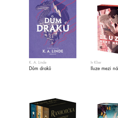
K. A. Linde
Iv Klier
Dům draků
Iluze mezi n