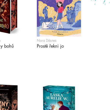
n
Nora Dåsnes
ny bohů
Prostě řekni jo