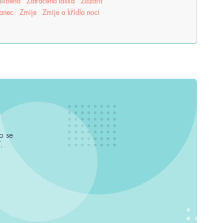
slíbená
Zatracená láska
Zazářit
tanec
Zmije
Zmije a křídla noci
o se
.