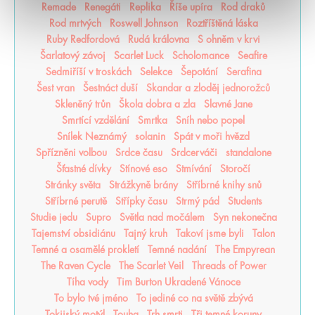
Remade
Renegáti
Replika
Říše upíra
Rod draků
Rod mrtvých
Roswell Johnson
Roztříštěná láska
Ruby Redfordová
Rudá královna
S ohněm v krvi
Šarlatový závoj
Scarlet Luck
Scholomance
Seafire
Sedmiříší v troskách
Selekce
Šepotání
Serafina
Šest vran
Šestnáct duší
Skandar a zloděj jednorožců
Skleněný trůn
Škola dobra a zla
Slavné Jane
Smrtící vzdělání
Smrtka
Sníh nebo popel
Snílek Neznámý
solanin
Spát v moři hvězd
Spřízněni volbou
Srdce času
Srdcerváči
standalone
Šťastné dívky
Stínové eso
Stmívání
Storočí
Stránky světa
Strážkyně brány
Stříbrné knihy snů
Stříbrné perutě
Střípky času
Strmý pád
Students
Studie jedu
Supro
Světla nad močálem
Syn nekonečna
Tajemství obsidiánu
Tajný kruh
Takoví jsme byli
Talon
Temné a osamělé prokletí
Temné nadání
The Empyrean
The Raven Cycle
The Scarlet Veil
Threads of Power
Tíha vody
Tim Burton Ukradené Vánoce
To bylo tvé jméno
To jediné co na světě zbývá
Tokijský motýl
Touha
Trh smrti
Tři temné koruny