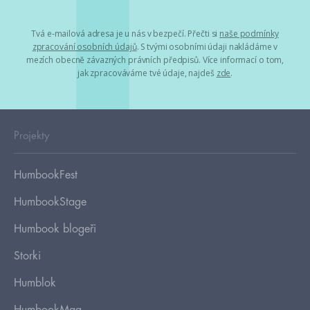
Tvá e-mailová adresa je u nás v bezpečí. Přečti si
naše podmínky
zpracování osobních údajů
. S tvými osobními údaji nakládáme v
mezích obecně závazných právních předpisů. Více informací o tom,
jak zpracováváme tvé údaje, najdeš
zde
.
Projekty
HumbookFest
HumbookStage
Humbook blogeři
Storki
Humblok