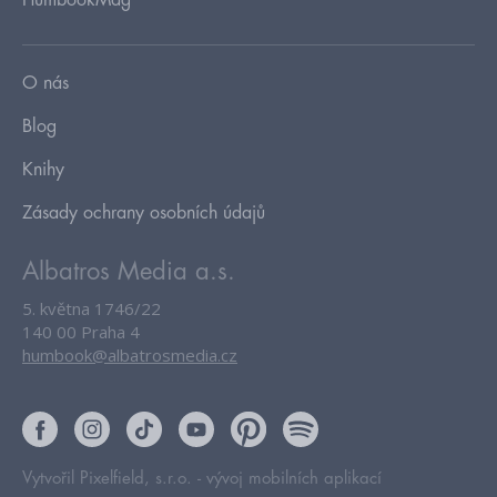
HumbookMag
O nás
Blog
Knihy
Zásady ochrany osobních údajů
Albatros Media a.s.
5. května 1746/22
140 00 Praha 4
humbook@albatrosmedia.cz
Vytvořil Pixelfield, s.r.o. -
vývoj mobilních aplikací