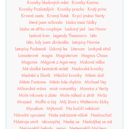
Kroniky hladových měst
Kroniky Kaninu
Kroniky Pozůstalých
Kroniky prachu
Krutý princ
Krvavá cesta
Krvavý lístek
Krycí jméno Verity
které jsem milovala
Láska mezi řádky
Láska ve střihu cosplaye
Laskavý jed
Lea Honor
Ledová krev
Legendy Thezmarru
Léto
Léto, kdy jsem zkrásněla
Letopisy Narnie
Letopisy Podzemě
Lískový les
Litersum
Lovkyně stínů
Lunasterové
magie
Magisterium
Magnus Chase
Magonie
Mágové z Agarveny
Maková válka
Mé sladké šestnácté století
Medorské kroniky
Medvěd a Slavík
Měsíční kroniky
Město duší
Město Fantome
Město kde chybím
Michael Vey
Milosrdná vrána
mistr romantiky
Monstra z Verity
Moře inkoustu a zlata
Moře nálezů a ztrát
Mráz
Mrazení
Muffin a čaj
Můj život s Walterovic kluky
Mycelium
Mýtonoši
Na kočičí svědomí
Národní opruzení
Naše zakázané vášně
Naslouchač
Nástroje smrti
něcosipřej
Nedej se
Nedotýkej se mě
Nejjasnější hvězdy
nejpo
Nejtemnější část lesa