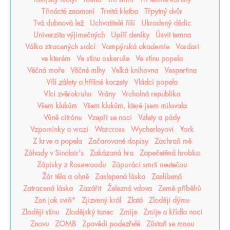
Třinácté znamení
Trnitá kletba
Třpytný dvůr
Tvá dubnová lež
Uchvatitelé říší
Ukradený dědic
Univerzita výjimečných
Upíří deníky
Úsvit temna
Válka ztracených srdcí
Vampýrská akademie
Vardari
ve kterém
Ve stínu oskeruše
Ve stínu popela
Věčná moře
Věčné mlhy
Velká knihovna
Vespertina
Vílí zálety a hříšné korzety
Vládci popela
Vlci zvěrokruhu
Vrány
Vrcholná republika
Všem klukům
Všem klukům, které jsem milovala
Vůně citrónu
Vzepři se noci
Vzlety a pády
Vzpomínky a vrazi
Warcross
Wycherleyovi
York
Z krve a popela
Začarované dopisy
Zachraň mě
Záhady v Sinclair's
Zakázaná hra
Zapečetěná hrobka
Zápisky z Rosewoodu
Záporáci smrti neutečou
Žár těla a ohně
Zaslepená láska
Zaslíbená
Zatracená láska
Zazářit
Železná vdova
Země příběhů
Zen jak sviň*
Zjizvený král
Zlatá
Zloději dýmu
Zloději stínu
Zlodějský tanec
Zmije
Zmije a křídla noci
Znovu
ZOMB
Zpovědi podezřelé
Zůstaň se mnou