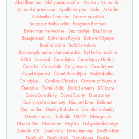
Akta Illuminae
Alchymistova šifra
Alenka v říši zombií
Americká princezna
Apollónův pád
Arila
Arkádie
Asistentka Zloducha
Aurora povstává
Balada mrtvého světa
Bergman Brothers
Better than the Movies
Bez naděje
Bez šance
Bezejmenná
Bohemian Royals
Bohové Olympu
Bouřná vrána
Božští rivalové
Bylo nebylo jedno zlomené srdce
Být holka je dřina
BZRK
Caraval
Čarodějka
Čarodějovy Hodiny
Čarodol
Čarověník
Čáry života
Časodějové
Čepel tajemství
Černá čarodějka
českáobálka
Co kdyby...
CooBoo Classics
Crowns of Nyaxia
Čtenářka
Čtvrté křídlo
Dark Elements
DC Icons
Dcera čarodějky
Dcera Sparty
Dcera zimy
Dcery světla a temnoty
Dědictví krve
Delirium
Den co den
Deníky Robokata
Destrukční deníky
Devátý spolek
Diabolik
DIMILY
Divergence
Divoká říše
Divotvůrce
Divý les
Dobyvatelská sága
Dohoda růží
Dominions
Dotek temnoty
Dračí město
Dračí oči
Dračí oheň
Drahokamy
Drakie