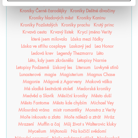
Krev a čaj
Křiváci
Kronika Cartera Kanea
Kroniky Černé čarodějky
Kroniky Deštné divočiny
Kroniky hladových měst
Kroniky Kaninu
Kroniky Pozůstalých
Kroniky prachu
Krutý princ
Krvavá cesta
Krvavý lístek
Krycí jméno Verity
které jsem milovala
Láska mezi řádky
Láska ve střihu cosplaye
Laskavý jed
Lea Honor
Ledová krev
Legendy Thezmarru
Léto
Léto, kdy jsem zkrásněla
Letopisy Narnie
Letopisy Podzemě
Lískový les
Litersum
Lovkyně stínů
Lunasterové
magie
Magisterium
Magnus Chase
Magonie
Mágové z Agarveny
Maková válka
Mé sladké šestnácté století
Medorské kroniky
Medvěd a Slavík
Měsíční kroniky
Město duší
Město Fantome
Město kde chybím
Michael Vey
Milosrdná vrána
mistr romantiky
Monstra z Verity
Moře inkoustu a zlata
Moře nálezů a ztrát
Mráz
Mrazení
Muffin a čaj
Můj život s Walterovic kluky
Mycelium
Mýtonoši
Na kočičí svědomí