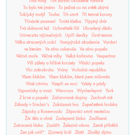
Tíha vody
Tim Burton Ukradené Vánoce
To bylo tvé jméno
To jediné co na světě zbývá
Tokijský motýl
Touha
Trh smrti
Tři temné koruny
Třinácté znamení
Trnitá kletba
Třpytný dvůr
Tvá dubnová lež
Uchvatitelé říší
Ukradený dědic
Univerzita výjimečných
Upíří deníky
Úsvit temna
Válka ztracených srdcí
Vampýrská akademie
Vardari
ve kterém
Ve stínu oskeruše
Ve stínu popela
Věčná moře
Věčné mlhy
Velká knihovna
Vespertina
Vílí zálety a hříšné korzety
Vládci popela
Vlci zvěrokruhu
Vrány
Vrcholná republika
Všem klukům
Všem klukům, které jsem milovala
Vůně citrónu
Vzepři se noci
Vzlety a pády
Vzpomínky a vrazi
Warcross
Wycherleyovi
York
Z krve a popela
Začarované dopisy
Zachraň mě
Záhady v Sinclair's
Zakázaná hra
Zapečetěná hrobka
Zápisky z Rosewoodu
Záporáci smrti neutečou
Žár těla a ohně
Zaslepená láska
Zaslíbená
Zatracená láska
Zazářit
Železná vdova
Země příběhů
Zen jak sviň*
Zjizvený král
Zlatá
Zloději dýmu