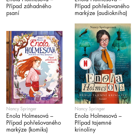
Případ záhadného
Případ pohřešovaného
psaní
markýze (audiokniha)
Nancy Springer
Nancy Springer
Enola Holmesová –
Enola Holmesová –
Případ pohřešovaného
Případ tajemné
markýze (komiks)
krinolíny