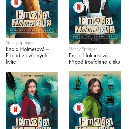
Nancy Springer
Enola Holmesová –
Nancy Springer
Případ zlověstných
Enola Holmesová –
kytic
Případ troufalého útěku