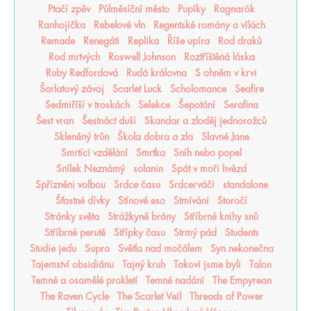
Ptačí zpěv
Půlměsíční město
Pupíky
Ragnarök
Ranhojička
Rebelové vln
Regentské romány o vílách
Remade
Renegáti
Replika
Říše upíra
Rod draků
Rod mrtvých
Roswell Johnson
Roztříštěná láska
Ruby Redfordová
Rudá královna
S ohněm v krvi
Šarlatový závoj
Scarlet Luck
Scholomance
Seafire
Sedmiříší v troskách
Selekce
Šepotání
Serafina
Šest vran
Šestnáct duší
Skandar a zloděj jednorožců
Skleněný trůn
Škola dobra a zla
Slavné Jane
Smrtící vzdělání
Smrtka
Sníh nebo popel
Snílek Neznámý
solanin
Spát v moři hvězd
Spřízněni volbou
Srdce času
Srdcerváči
standalone
Šťastné dívky
Stínové eso
Stmívání
Storočí
Stránky světa
Strážkyně brány
Stříbrné knihy snů
Stříbrné perutě
Střípky času
Strmý pád
Students
Studie jedu
Supro
Světla nad močálem
Syn nekonečna
Tajemství obsidiánu
Tajný kruh
Takoví jsme byli
Talon
Temné a osamělé prokletí
Temné nadání
The Empyrean
The Raven Cycle
The Scarlet Veil
Threads of Power