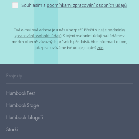
Souhlasím s
podmínkami zpracování osobních údajů
Tvá e-mailová adresa je u nás v bezpečí. Přečti si
naše podmínky
zpracování osobních údajů
. S tvými osobními údaji nakládáme v
mezích obecně závazných právních předpisů. Více informací o tom,
jak zpracováváme tvé údaje, najdeš
zde
.
Projekty
HumbookFest
HumbookStage
Humbook blogeři
Storki