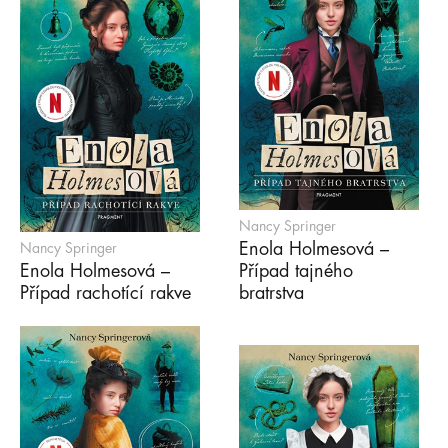
Nancy Springer
Enola Holmesová –
Nancy Springer
Enola Holmesová –
Případ tajného
Případ rachotící rakve
bratrstva