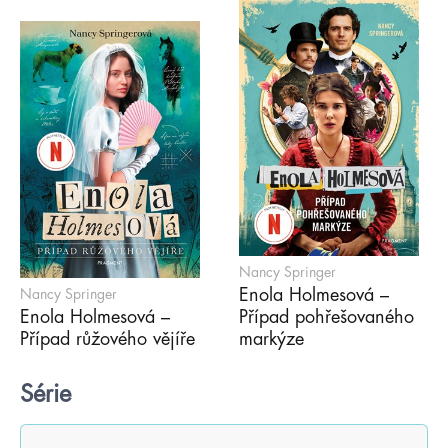
Nancy Springer
Enola Holmesová –
Nancy Springer
Enola Holmesová –
Případ pohřešovaného
Případ růžového vějíře
markýze
Série