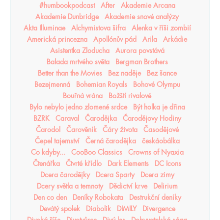
#humbookpodcast
After
Akademie Arcana
Akademie Dunbridge
Akademie snové analýzy
Akta Illuminae
Alchymistova šifra
Alenka v říši zombií
Americká princezna
Apollónův pád
Arila
Arkádie
Asistentka Zloducha
Aurora povstává
Balada mrtvého světa
Bergman Brothers
Better than the Movies
Bez naděje
Bez šance
Bezejmenná
Bohemian Royals
Bohové Olympu
Bouřná vrána
Božští rivalové
Bylo nebylo jedno zlomené srdce
Být holka je dřina
BZRK
Caraval
Čarodějka
Čarodějovy Hodiny
Čarodol
Čarověník
Čáry života
Časodějové
Čepel tajemství
Černá čarodějka
českáobálka
Co kdyby...
CooBoo Classics
Crowns of Nyaxia
Čtenářka
Čtvrté křídlo
Dark Elements
DC Icons
Dcera čarodějky
Dcera Sparty
Dcera zimy
Dcery světla a temnoty
Dědictví krve
Delirium
Den co den
Deníky Robokata
Destrukční deníky
Devátý spolek
Diabolik
DIMILY
Divergence
Divoká říše
Divotvůrce
Divý les
Dobyvatelská sága