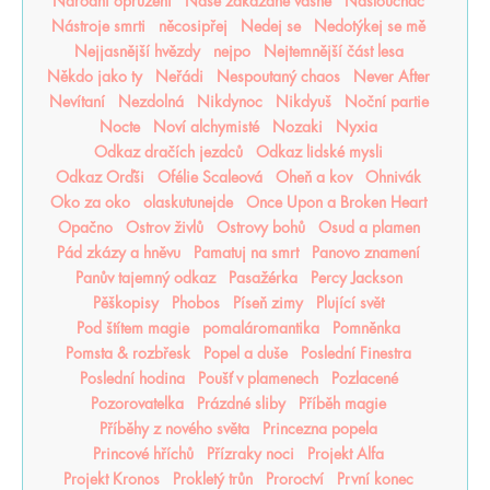
Národní opruzení
Naše zakázané vášně
Naslouchač
Nástroje smrti
něcosipřej
Nedej se
Nedotýkej se mě
Nejjasnější hvězdy
nejpo
Nejtemnější část lesa
Někdo jako ty
Neřádi
Nespoutaný chaos
Never After
Nevítaní
Nezdolná
Nikdynoc
Nikdyuš
Noční partie
Nocte
Noví alchymisté
Nozaki
Nyxia
Odkaz dračích jezdců
Odkaz lidské mysli
Odkaz Orďši
Ofélie Scaleová
Oheň a kov
Ohnivák
Oko za oko
olaskutunejde
Once Upon a Broken Heart
Opačno
Ostrov živlů
Ostrovy bohů
Osud a plamen
Pád zkázy a hněvu
Pamatuj na smrt
Panovo znamení
Panův tajemný odkaz
Pasažérka
Percy Jackson
Pěškopisy
Phobos
Píseň zimy
Plující svět
Pod štítem magie
pomaláromantika
Pomněnka
Pomsta & rozbřesk
Popel a duše
Poslední Finestra
Poslední hodina
Poušť v plamenech
Pozlacené
Pozorovatelka
Prázdné sliby
Příběh magie
Příběhy z nového světa
Princezna popela
Princové hříchů
Přízraky noci
Projekt Alfa
Projekt Kronos
Prokletý trůn
Proroctví
První konec