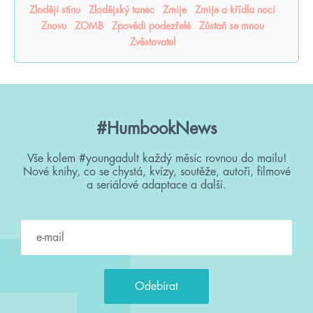
Zloději stínu
Zlodějský tanec
Zmije
Zmije a křídla noci
Znovu
ZOMB
Zpovědi podezřelé
Zůstaň se mnou
Zvěstovatel
#HumbookNews
Vše kolem #youngadult každý měsíc rovnou do mailu!
Nové knihy, co se chystá, kvízy, soutěže, autoři, filmové
a seriálové adaptace a další.