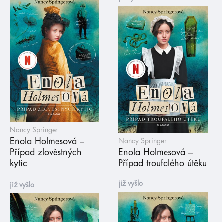
Nancy Springer
Enola Holmesová –
Nancy Springer
Případ zlověstných
Enola Holmesová –
kytic
Případ troufalého útěku
již vyšlo
již vyšlo