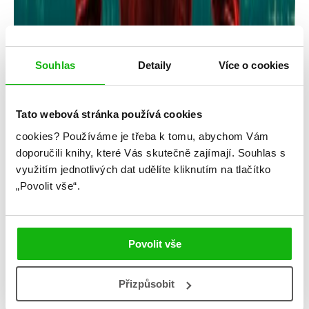
Souhlas
Detaily
Více o cookies
Nancy Springer
Enola Holmesová – Případ
Tato webová stránka používá cookies
pohřešovaného markýze (audiokniha)
cookies?
Používáme je třeba k tomu, abychom Vám
Kategorie: middle grade
doporučili knihy, které Vás skutečně zajímají.
Souhlas s
využitím jednotlivých dat udělíte kliknutím na tlačítko
Žánr: Mystery a thrillery
„Povolit vše“.
Série: Enola Holmes
#audioknihy
#enolaholmes
#filmováadaptace
Povolit vše
#nancyspringer
#oláskutunejde
První díl detektivní série, podle kterého vznikl
Přizpůsobit
původní film Netflixu