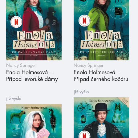
Nancy Springer
Nancy Springer
Enola Holmesová –
Enola Holmesová –
Případ levoruké dámy
Případ černého kočáru
již vyšlo
již vyšlo