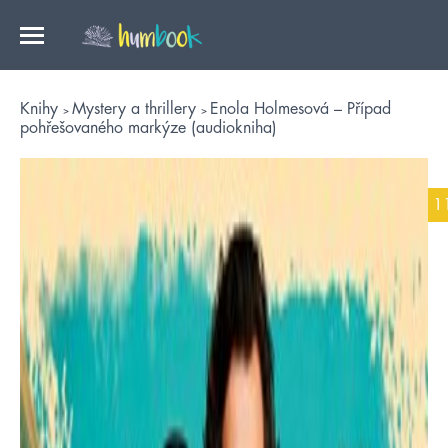
Knihy
Mystery a thrillery
Enola Holmesová – Případ
pohřešovaného markýze (audiokniha)
1