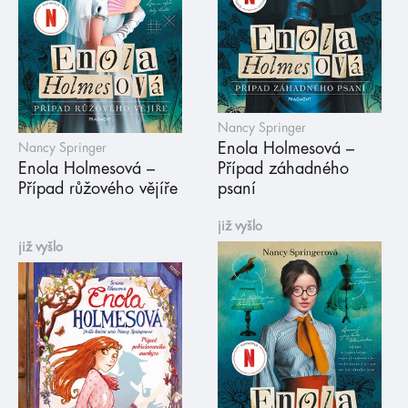
Nancy Springer
Enola Holmesová –
Nancy Springer
Enola Holmesová –
Případ záhadného
Případ růžového vějíře
psaní
již vyšlo
již vyšlo