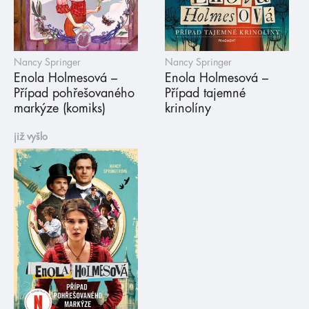
Nancy Springer
Nancy Springer
Enola Holmesová –
Enola Holmesová –
Případ pohřešovaného
Případ tajemné
markýze (komiks)
krinolíny
již vyšlo