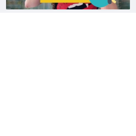
#annamauci
#brigidkemmerer
4. 8. 2025
Srpnová online merenda 2025
Ola má hoa hoa hoa náladu v srpnu a řekne vám, co budeme
při čekání na podzim číst.
číst více
videa