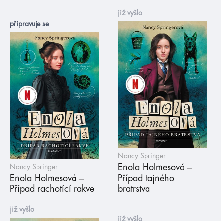
již vyšlo
připravuje se
Nancy Springer
Enola Holmesová –
Nancy Springer
Enola Holmesová –
Případ tajného
Případ rachotící rakve
bratrstva
již vyšlo
již vyšlo