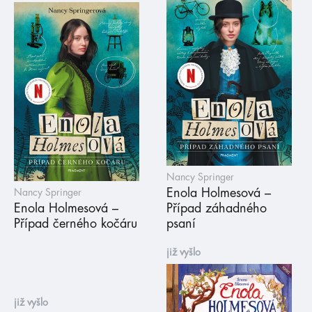
Nancy Springer
Enola Holmesová –
Nancy Springer
Enola Holmesová –
Případ záhadného
Případ černého kočáru
psaní
již vyšlo
již vyšlo