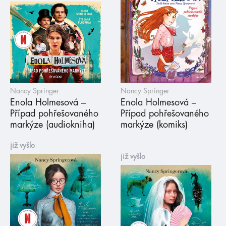
Nancy Springer
Nancy Springer
Enola Holmesová –
Enola Holmesová –
Případ pohřešovaného
Případ pohřešovaného
markýze (audiokniha)
markýze (komiks)
již vyšlo
již vyšlo