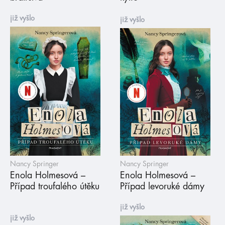
již vyšlo
již vyšlo
Nancy Springer
Nancy Springer
Enola Holmesová –
Enola Holmesová –
Případ troufalého útěku
Případ levoruké dámy
již vyšlo
již vyšlo