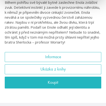
Během pohřbu své bývalé bytné zaslechne Enola zvláštní
zvuk. Detektivní instinkt ji zavede k provizornímu náhrobku,
k němuž je připevněn divoce cinkající zvoneček. Enola
neváhá a se společníky vyzvednou čerstvě zaházenou
rakev. Najdou v ní prokřehlou, ale živou dívku, která trpí
ztrátou paměti. Podaří se Enole odhalit její identitu a
ochránit ji před neznámým nepřítelem? Nebude to snadné,
tím spíš, když v tom má možná prsty úhlavní nepřítel jejího
bratra Sherlocka – profesor Moriarty!
Informace
Ukázka z knihy
Koupit