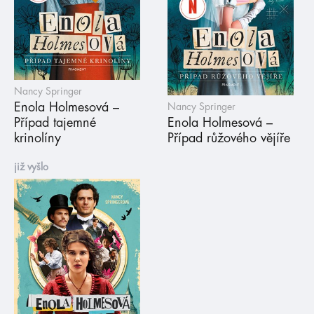
Nancy Springer
Enola Holmesová –
Nancy Springer
Případ tajemné
Enola Holmesová –
krinolíny
Případ růžového vějíře
již vyšlo