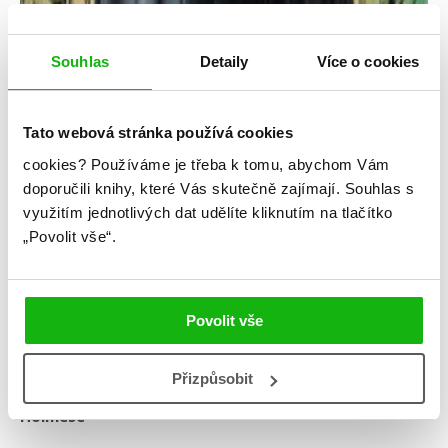
Souhlas
Detaily
Více o cookies
Nancy Springer
Enola Holmesová – Případ rachotící
Tato webová stránka používá cookies
rakve
cookies?
Používáme je třeba k tomu, abychom Vám
Kategorie: middle grade
doporučili knihy, které Vás skutečně zajímají.
Souhlas s
využitím jednotlivých dat udělíte kliknutím na tlačítko
Žánr: Mystery a thrillery
„Povolit vše“.
Série: Enola Holmes
Připravujeme
Povolit vše
#českáobálka
#enolaholmes
#nancyspringer
#oláskutunejde
Přizpůsobit
Desátý napínavý případ mladší sestry Sherlocka
Holmese