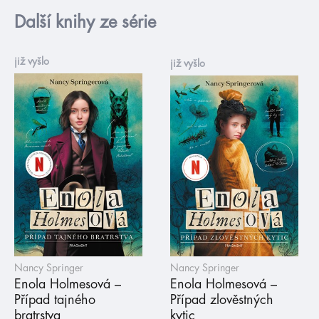
Další knihy ze série
již vyšlo
již vyšlo
Nancy Springer
Nancy Springer
Enola Holmesová –
Enola Holmesová –
Případ tajného
Případ zlověstných
bratrstva
kytic