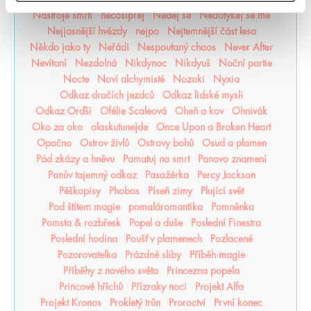
Nástroje smrti
něcosipřej
Nedej se
Nedotýkej se mě
Nejjasnější hvězdy
nejpo
Nejtemnější část lesa
Někdo jako ty
Neřádi
Nespoutaný chaos
Never After
Nevítaní
Nezdolná
Nikdynoc
Nikdyuš
Noční partie
Nocte
Noví alchymisté
Nozaki
Nyxia
Odkaz dračích jezdců
Odkaz lidské mysli
Odkaz Orďši
Ofélie Scaleová
Oheň a kov
Ohnivák
Oko za oko
olaskutunejde
Once Upon a Broken Heart
Opačno
Ostrov živlů
Ostrovy bohů
Osud a plamen
Pád zkázy a hněvu
Pamatuj na smrt
Panovo znamení
Panův tajemný odkaz
Pasažérka
Percy Jackson
Pěškopisy
Phobos
Píseň zimy
Plující svět
Pod štítem magie
pomaláromantika
Pomněnka
Pomsta & rozbřesk
Popel a duše
Poslední Finestra
Poslední hodina
Poušť v plamenech
Pozlacené
Pozorovatelka
Prázdné sliby
Příběh magie
Příběhy z nového světa
Princezna popela
Princové hříchů
Přízraky noci
Projekt Alfa
Projekt Kronos
Prokletý trůn
Proroctví
První konec