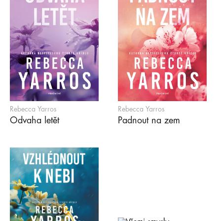
Rebecca Yarros
Rebecca Yarros
Odvaha letět
Padnout na zem