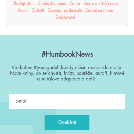
Zloději stínu
Zlodějský tanec
Zmije
Zmije a křídla noci
Znovu
ZOMB
Zpovědi podezřelé
Zůstaň se mnou
Zvěstovatel
#HumbookNews
Vše kolem #youngadult každý měsíc rovnou do mailu!
Nové knihy, co se chystá, kvízy, soutěže, autoři, filmové
a seriálové adaptace a další.