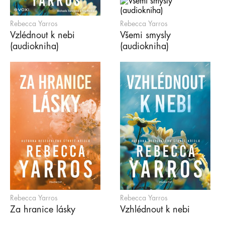
Rebecca Yarros
Rebecca Yarros
Vzlédnout k nebi
Všemi smysly
(audiokniha)
(audiokniha)
Rebecca Yarros
Rebecca Yarros
Za hranice lásky
Vzhlédnout k nebi