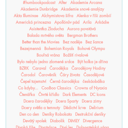
#humbookpodcast
After
Akademie Arcana
Akademie Dunbridge
Akademie snové analýzy
Akta Illuminae
Alchymistova šifra
Alenka v říši zombií
Americká princezna
Apollónův pád
Arila
Arkádie
Asistentka Zloducha
Aurora povstává
Balada mrtvého světa
Bergman Brothers
Better than the Movies
Bez naděje
Bez šance
Bezejmenná
Bohemian Royals
Bohové Olympu
Bouřná vrána
Božští rivalové
Bylo nebylo jedno zlomené srdce
Být holka je dřina
BZRK
Caraval
Čarodějka
Čarodějovy Hodiny
Čarodol
Čarověník
Čáry života
Časodějové
Čepel tajemství
Černá čarodějka
českáobálka
Co kdyby...
CooBoo Classics
Crowns of Nyaxia
Čtenářka
Čtvrté křídlo
Dark Elements
DC Icons
Dcera čarodějky
Dcera Sparty
Dcera zimy
Dcery světla a temnoty
Dědictví krve
Delirium
Den co den
Deníky Robokata
Destrukční deníky
Devátý spolek
Diabolik
DIMILY
Divergence
Divoká říše
Divotvůrce
Divý les
Dobyvatelská sága