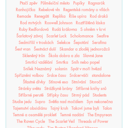
Ptačí zpěv
Půlměsíční město
Pupíky
Ragnarök
Ranhojička
Rebelové vln
Regentské romány o vílách
Remade
Renegáti
Replika
Říše upíra
Rod draků
Rod mrtvých
Roswell Johnson
Roztříštěná láska
Ruby Redfordová
Rudá královna
S ohněm v krvi
Šarlatový závoj
Scarlet Luck
Scholomance
Seafire
Sedmiříší v troskách
Selekce
Šepotání
Serafina
Šest vran
Šestnáct duší
Skandar a zloděj jednorožců
Skleněný trůn
Škola dobra a zla
Slavné Jane
Smrtící vzdělání
Smrtka
Sníh nebo popel
Snílek Neznámý
solanin
Spát v moři hvězd
Spřízněni volbou
Srdce času
Srdcerváči
standalone
Šťastné dívky
Stínové eso
Stmívání
Storočí
Stránky světa
Strážkyně brány
Stříbrné knihy snů
Stříbrné perutě
Střípky času
Strmý pád
Students
Studie jedu
Supro
Světla nad močálem
Syn nekonečna
Tajemství obsidiánu
Tajný kruh
Takoví jsme byli
Talon
Temné a osamělé prokletí
Temné nadání
The Empyrean
The Raven Cycle
The Scarlet Veil
Threads of Power