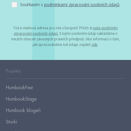
Souhlasím s
podmínkami zpracování osobních údajů
Tvá e-mailová adresa je u nás v bezpečí. Přečti si
naše podmínky
zpracování osobních údajů
. S tvými osobními údaji nakládáme v
mezích obecně závazných právních předpisů. Více informací o tom,
jak zpracováváme tvé údaje, najdeš
zde
.
Projekty
HumbookFest
HumbookStage
Humbook blogeři
Storki