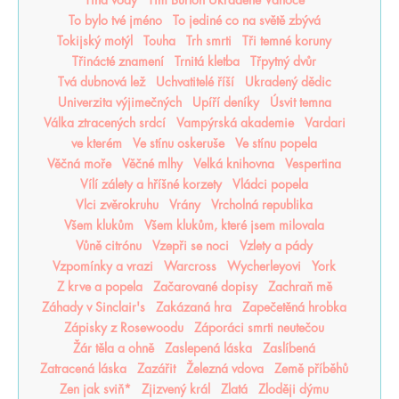
Tíha vody
Tim Burton Ukradené Vánoce
To bylo tvé jméno
To jediné co na světě zbývá
Tokijský motýl
Touha
Trh smrti
Tři temné koruny
Třinácté znamení
Trnitá kletba
Třpytný dvůr
Tvá dubnová lež
Uchvatitelé říší
Ukradený dědic
Univerzita výjimečných
Upíří deníky
Úsvit temna
Válka ztracených srdcí
Vampýrská akademie
Vardari
ve kterém
Ve stínu oskeruše
Ve stínu popela
Věčná moře
Věčné mlhy
Velká knihovna
Vespertina
Vílí zálety a hříšné korzety
Vládci popela
Vlci zvěrokruhu
Vrány
Vrcholná republika
Všem klukům
Všem klukům, které jsem milovala
Vůně citrónu
Vzepři se noci
Vzlety a pády
Vzpomínky a vrazi
Warcross
Wycherleyovi
York
Z krve a popela
Začarované dopisy
Zachraň mě
Záhady v Sinclair's
Zakázaná hra
Zapečetěná hrobka
Zápisky z Rosewoodu
Záporáci smrti neutečou
Žár těla a ohně
Zaslepená láska
Zaslíbená
Zatracená láska
Zazářit
Železná vdova
Země příběhů
Zen jak sviň*
Zjizvený král
Zlatá
Zloději dýmu