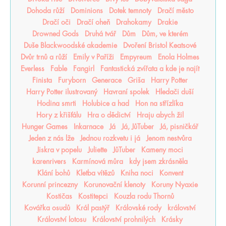
Dohoda růží
Dominions
Dotek temnoty
Dračí město
Dračí oči
Dračí oheň
Drahokamy
Drakie
Drowned Gods
Druhá tvář
Dům
Dům, ve kterém
Duše Blackwoodské akademie
Dvoření Bristol Keatsové
Dvůr trnů a růží
Emily v Paříži
Empyreum
Enola Holmes
Everless
Fable
Fangirl
Fantastická zvířata a kde je najít
Finista
Furyborn
Generace
Griša
Harry Potter
Harry Potter ilustrovaný
Havraní spolek
Hledači duší
Hodina smrti
Holubice a had
Hon na střízlíka
Hory z křišťálu
Hra o dědictví
Hraju abych žil
Hunger Games
Inkarnace
Já
Já, JůTuber
Já, pisničkář
Jeden z nás lže
Jednou rozkvetu i já
Jenom nestvůra
Jiskra v popelu
Juliette
JůTuber
Kameny moci
karenrivers
Karmínová můra
kdy jsem zkrásněla
Klání bohů
Kletba vítězů
Kniha noci
Konvent
Korunní princezny
Korunovační klenoty
Koruny Nyaxie
Kostičas
Kostitepci
Kouzla rodu Thornů
Kovářka osudů
Král pastýř
Královské rody
království
Království lotosu
Království prohnilých
Krásky