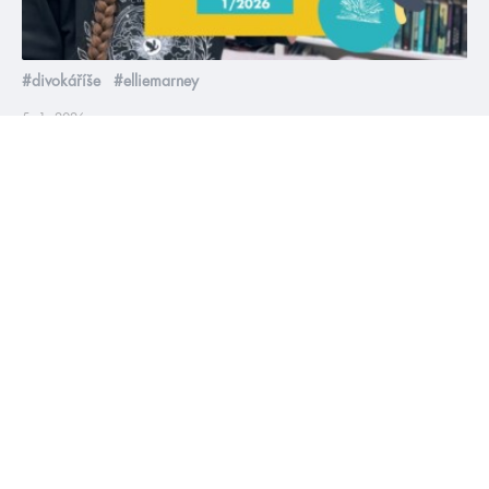
#divokáříše
#elliemarney
5. 1. 2026
Lednová online merenda 2026
V prosinci jsme si dali merendovou pauzu, ale nebojte, už jsme
zase zpátky 😍 Tak se pohodlně usaďte a pojďte zjistit, jakými
knížkami odstartujeme rok 2026 😁
číst více
videa