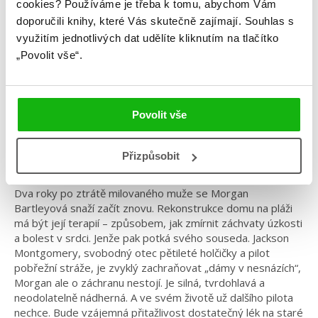
Odvaha letět
cookies?
Používáme je třeba k tomu, abychom Vám
doporučili knihy, které Vás skutečně zajímají.
Souhlas s
Kategorie: young adult
využitím jednotlivých dat udělíte kliknutím na tlačítko
„Povolit vše“.
Žánr: Contemporary
Série: Vzlety a pády
#barevnáořízka
#prostarší
#rebeccayarros
#vzletyapády
Povolit vše
Láska může bolet, ale i léčit… Pátý díl romantické
Přizpůsobit
série od autorky Čtvrtého křídla.
Dva roky po ztrátě milovaného muže se Morgan
Bartleyová snaží začít znovu. Rekonstrukce domu na pláži
má být její terapií – způsobem, jak zmírnit záchvaty úzkosti
a bolest v srdci. Jenže pak potká svého souseda. Jackson
Montgomery, svobodný otec pětileté holčičky a pilot
pobřežní stráže, je zvyklý zachraňovat „dámy v nesnázích“,
Morgan ale o záchranu nestojí. Je silná, tvrdohlavá a
neodolatelně nádherná. A ve svém životě už dalšího pilota
nechce. Bude vzájemná přitažlivost dostatečný lék na staré