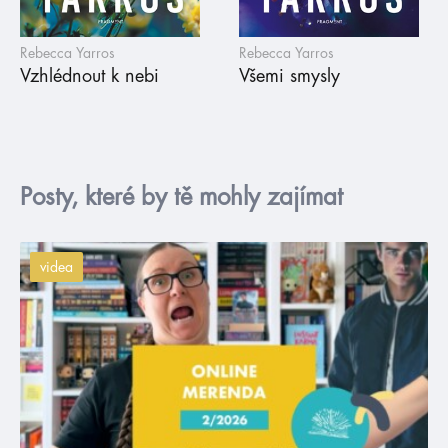
Rebecca Yarros
Rebecca Yarros
Vzhlédnout k nebi
Všemi smysly
Posty, které by tě mohly zajímat
videa