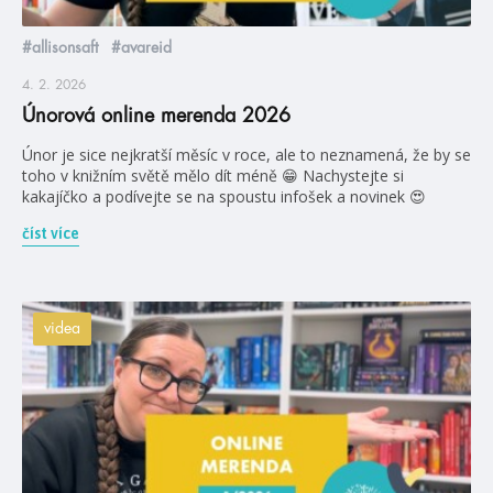
#allisonsaft
#avareid
4. 2. 2026
Únorová online merenda 2026
Únor je sice nejkratší měsíc v roce, ale to neznamená, že by se
toho v knižním světě mělo dít méně 😁 Nachystejte si
kakajíčko a podívejte se na spoustu infošek a novinek 😍
číst více
videa