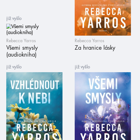
již vyšlo
Rebecca Yarros
Rebecca Yarros
Všemi smysly
Za hranice lásky
(audiokniha)
již vyšlo
již vyšlo