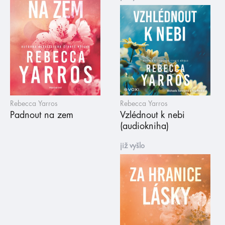
Rebecca Yarros
Rebecca Yarros
Padnout na zem
Vzlédnout k nebi
(audiokniha)
již vyšlo