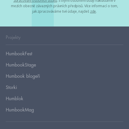
zpracování osobních údajů
. S tvými osobními údaji nakládáme v
mezích obecně závazných právních předpisů. Více informací o tom,
jak zpracováváme tvé údaje, najdeš
zde
.
Projekty
HumbookFest
HumbookStage
Humbook blogeři
Storki
Humblok
HumbookMag