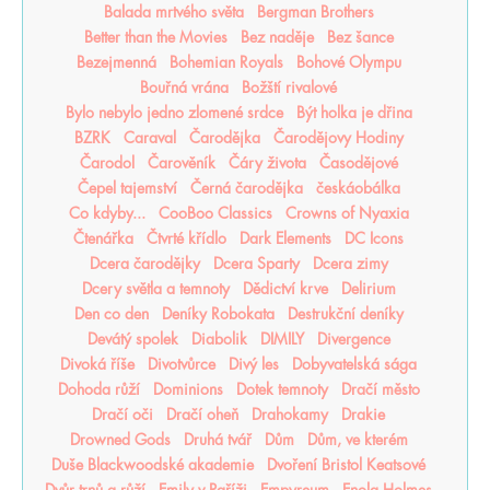
Balada mrtvého světa
Bergman Brothers
Better than the Movies
Bez naděje
Bez šance
Bezejmenná
Bohemian Royals
Bohové Olympu
Bouřná vrána
Božští rivalové
Bylo nebylo jedno zlomené srdce
Být holka je dřina
BZRK
Caraval
Čarodějka
Čarodějovy Hodiny
Čarodol
Čarověník
Čáry života
Časodějové
Čepel tajemství
Černá čarodějka
českáobálka
Co kdyby...
CooBoo Classics
Crowns of Nyaxia
Čtenářka
Čtvrté křídlo
Dark Elements
DC Icons
Dcera čarodějky
Dcera Sparty
Dcera zimy
Dcery světla a temnoty
Dědictví krve
Delirium
Den co den
Deníky Robokata
Destrukční deníky
Devátý spolek
Diabolik
DIMILY
Divergence
Divoká říše
Divotvůrce
Divý les
Dobyvatelská sága
Dohoda růží
Dominions
Dotek temnoty
Dračí město
Dračí oči
Dračí oheň
Drahokamy
Drakie
Drowned Gods
Druhá tvář
Dům
Dům, ve kterém
Duše Blackwoodské akademie
Dvoření Bristol Keatsové
Dvůr trnů a růží
Emily v Paříži
Empyreum
Enola Holmes