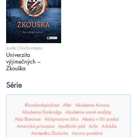
Joelle Charbonneau
Univerzita
výjimečných –
Zkouška
Série
#humbookpodcast
After
Akademie Arcana
Akademie Dunbridge
Akademie snové analýzy
Akta Illuminae
Alchymistova šifra
Alenka v říši zombií
Americká princezna
Apollónův pád
Arila
Arkádie
Asistentka Zloducha
Aurora povstává