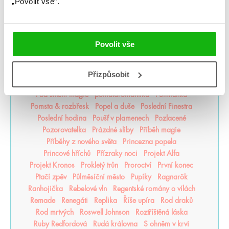
Nocte
Noví alchymisté
Nozaki
Nyxia
„Povolit vše“.
Odkaz dračích jezdců
Odkaz lidské mysli
Odkaz Orďši
Ofélie Scaleová
Oheň a kov
Ohnivák
Oko za oko
olaskutunejde
Once Upon a Broken Heart
Povolit vše
Opačno
Ostrov živlů
Ostrovy bohů
Osud a plamen
Pád zkázy a hněvu
Pamatuj na smrt
Panovo znamení
Panův tajemný odkaz
Pasažérka
Percy Jackson
Přizpůsobit
Pěškopisy
Phobos
Píseň zimy
Plující svět
Pod štítem magie
pomaláromantika
Pomněnka
Pomsta & rozbřesk
Popel a duše
Poslední Finestra
Poslední hodina
Poušť v plamenech
Pozlacené
Pozorovatelka
Prázdné sliby
Příběh magie
Příběhy z nového světa
Princezna popela
Princové hříchů
Přízraky noci
Projekt Alfa
Projekt Kronos
Prokletý trůn
Proroctví
První konec
Ptačí zpěv
Půlměsíční město
Pupíky
Ragnarök
Ranhojička
Rebelové vln
Regentské romány o vílách
Remade
Renegáti
Replika
Říše upíra
Rod draků
Rod mrtvých
Roswell Johnson
Roztříštěná láska
Ruby Redfordová
Rudá královna
S ohněm v krvi