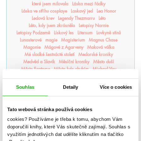
které jsem milovala
Láska mezi řádky
Láska ve střihu cosplaye
Laskavý jed
Lea Honor
Ledová krev
Legendy Thezmarru
Léto
Léto, kdy jsem zkrásněla
Letopisy Narnie
Letopisy Podzemě
Lískový les
Litersum
Lovkyně stínů
Lunasterové
magie
Magisterium
Magnus Chase
Magonie
Mágové z Agarveny
Maková válka
Mé sladké šestnácté století
Medorské kroniky
Medvěd a Slavík
Měsíční kroniky
Město duší
Město Fantome
Město kde chybím
Michael Vey
Milosrdná vrána
mistr romantiky
Monstra z Verity
Moře inkoustu a zlata
Moře nálezů a ztrát
Mráz
Souhlas
Detaily
Více o cookies
Mrazení
Muffin a čaj
Můj život s Walterovic kluky
Mycelium
Mýtonoši
Na kočičí svědomí
Národní opruzení
Naše zakázané vášně
Naslouchač
Tato webová stránka používá cookies
Nástroje smrti
něcosipřej
Nedej se
Nedotýkej se mě
cookies?
Používáme je třeba k tomu, abychom Vám
Nejjasnější hvězdy
nejpo
Nejtemnější část lesa
doporučili knihy, které Vás skutečně zajímají.
Souhlas s
Někdo jako ty
Neřádi
Nespoutaný chaos
Never After
využitím jednotlivých dat udělíte kliknutím na tlačítko
Nevítaní
Nezdolná
Nikdynoc
Nikdyuš
Noční partie