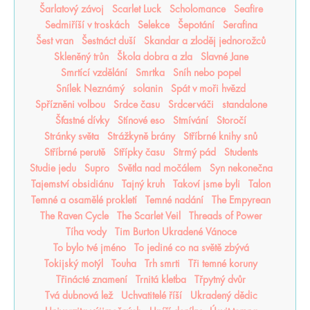
Šarlatový závoj
Scarlet Luck
Scholomance
Seafire
Sedmiříší v troskách
Selekce
Šepotání
Serafina
Šest vran
Šestnáct duší
Skandar a zloděj jednorožců
Skleněný trůn
Škola dobra a zla
Slavné Jane
Smrtící vzdělání
Smrtka
Sníh nebo popel
Snílek Neznámý
solanin
Spát v moři hvězd
Spřízněni volbou
Srdce času
Srdcerváči
standalone
Šťastné dívky
Stínové eso
Stmívání
Storočí
Stránky světa
Strážkyně brány
Stříbrné knihy snů
Stříbrné perutě
Střípky času
Strmý pád
Students
Studie jedu
Supro
Světla nad močálem
Syn nekonečna
Tajemství obsidiánu
Tajný kruh
Takoví jsme byli
Talon
Temné a osamělé prokletí
Temné nadání
The Empyrean
The Raven Cycle
The Scarlet Veil
Threads of Power
Tíha vody
Tim Burton Ukradené Vánoce
To bylo tvé jméno
To jediné co na světě zbývá
Tokijský motýl
Touha
Trh smrti
Tři temné koruny
Třinácté znamení
Trnitá kletba
Třpytný dvůr
Tvá dubnová lež
Uchvatitelé říší
Ukradený dědic