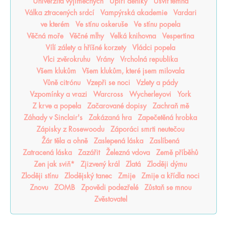
Univerzita výjimečných
Upíří deníky
Úsvit temna
Válka ztracených srdcí
Vampýrská akademie
Vardari
ve kterém
Ve stínu oskeruše
Ve stínu popela
Věčná moře
Věčné mlhy
Velká knihovna
Vespertina
Vílí zálety a hříšné korzety
Vládci popela
Vlci zvěrokruhu
Vrány
Vrcholná republika
Všem klukům
Všem klukům, které jsem milovala
Vůně citrónu
Vzepři se noci
Vzlety a pády
Vzpomínky a vrazi
Warcross
Wycherleyovi
York
Z krve a popela
Začarované dopisy
Zachraň mě
Záhady v Sinclair's
Zakázaná hra
Zapečetěná hrobka
Zápisky z Rosewoodu
Záporáci smrti neutečou
Žár těla a ohně
Zaslepená láska
Zaslíbená
Zatracená láska
Zazářit
Železná vdova
Země příběhů
Zen jak sviň*
Zjizvený král
Zlatá
Zloději dýmu
Zloději stínu
Zlodějský tanec
Zmije
Zmije a křídla noci
Znovu
ZOMB
Zpovědi podezřelé
Zůstaň se mnou
Zvěstovatel