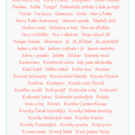
Everless
Fable
Fangirl
Fantastická zvířata a kde je najít
Finista
Furyborn
Generace
Griša
Harry Potter
Harry Potter ilustrovaný
Havraní spolek
Hledači duší
Hodina smrti
Holubice a had
Hon na střízlíka
Hory z křišťálu
Hra o dědictví
Hraju abych žil
Hunger Games
Inkarnace
Já
Já, JůTuber
Já, pisničkář
Jeden z nás lže
Jednou rozkvetu i já
Jenom nestvůra
Jiskra v popelu
Juliette
JůTuber
Kameny moci
karenrivers
Karmínová můra
kdy jsem zkrásněla
Klání bohů
Kletba vítězů
Kniha noci
Konvent
Korunní princezny
Korunovační klenoty
Koruny Nyaxie
Kostičas
Kostitepci
Kouzla rodu Thornů
Kovářka osudů
Král pastýř
Královské rody
království
Království lotosu
Království prohnilých
Krásky
Krev a čaj
Křiváci
Kronika Cartera Kanea
Kroniky Černé čarodějky
Kroniky Deštné divočiny
Kroniky hladových měst
Kroniky Kaninu
Kroniky Pozůstalých
Kroniky prachu
Krutý princ
Krvavá cesta
Krvavý lístek
Krycí jméno Verity