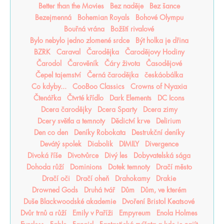
Better than the Movies
Bez naděje
Bez šance
Bezejmenná
Bohemian Royals
Bohové Olympu
Bouřná vrána
Božští rivalové
Bylo nebylo jedno zlomené srdce
Být holka je dřina
BZRK
Caraval
Čarodějka
Čarodějovy Hodiny
Čarodol
Čarověník
Čáry života
Časodějové
Čepel tajemství
Černá čarodějka
českáobálka
Co kdyby...
CooBoo Classics
Crowns of Nyaxia
Čtenářka
Čtvrté křídlo
Dark Elements
DC Icons
Dcera čarodějky
Dcera Sparty
Dcera zimy
Dcery světla a temnoty
Dědictví krve
Delirium
Den co den
Deníky Robokata
Destrukční deníky
Devátý spolek
Diabolik
DIMILY
Divergence
Divoká říše
Divotvůrce
Divý les
Dobyvatelská sága
Dohoda růží
Dominions
Dotek temnoty
Dračí město
Dračí oči
Dračí oheň
Drahokamy
Drakie
Drowned Gods
Druhá tvář
Dům
Dům, ve kterém
Duše Blackwoodské akademie
Dvoření Bristol Keatsové
Dvůr trnů a růží
Emily v Paříži
Empyreum
Enola Holmes