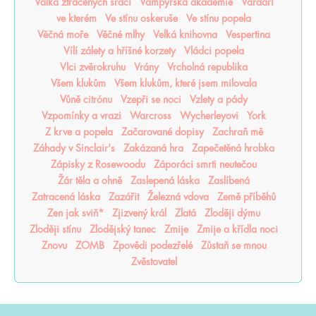
Válka ztracených srdcí
Vampýrská akademie
Vardari
ve kterém
Ve stínu oskeruše
Ve stínu popela
Věčná moře
Věčné mlhy
Velká knihovna
Vespertina
Vílí zálety a hříšné korzety
Vládci popela
Vlci zvěrokruhu
Vrány
Vrcholná republika
Všem klukům
Všem klukům, které jsem milovala
Vůně citrónu
Vzepři se noci
Vzlety a pády
Vzpomínky a vrazi
Warcross
Wycherleyovi
York
Z krve a popela
Začarované dopisy
Zachraň mě
Záhady v Sinclair's
Zakázaná hra
Zapečetěná hrobka
Zápisky z Rosewoodu
Záporáci smrti neutečou
Žár těla a ohně
Zaslepená láska
Zaslíbená
Zatracená láska
Zazářit
Železná vdova
Země příběhů
Zen jak sviň*
Zjizvený král
Zlatá
Zloději dýmu
Zloději stínu
Zlodějský tanec
Zmije
Zmije a křídla noci
Znovu
ZOMB
Zpovědi podezřelé
Zůstaň se mnou
Zvěstovatel