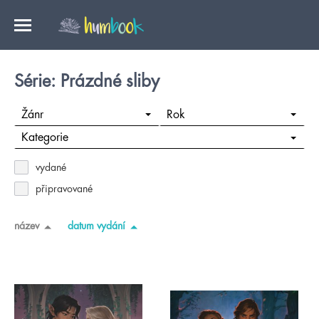
Série: Prázdné sliby
Žánr
Rok
Kategorie
vydané
připravované
název
datum vydání