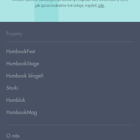
jak zpracováváme tvé údaje, najdeš
zde
.
Projekty
HumbookFest
HumbookStage
Humbook blogeři
Storki
Humblok
HumbookMag
O nás