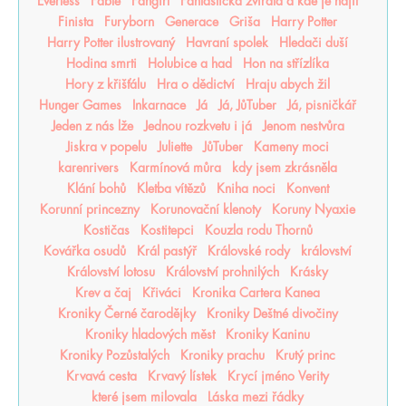
Everless
Fable
Fangirl
Fantastická zvířata a kde je najít
Finista
Furyborn
Generace
Griša
Harry Potter
Harry Potter ilustrovaný
Havraní spolek
Hledači duší
Hodina smrti
Holubice a had
Hon na střízlíka
Hory z křišťálu
Hra o dědictví
Hraju abych žil
Hunger Games
Inkarnace
Já
Já, JůTuber
Já, pisničkář
Jeden z nás lže
Jednou rozkvetu i já
Jenom nestvůra
Jiskra v popelu
Juliette
JůTuber
Kameny moci
karenrivers
Karmínová můra
kdy jsem zkrásněla
Klání bohů
Kletba vítězů
Kniha noci
Konvent
Korunní princezny
Korunovační klenoty
Koruny Nyaxie
Kostičas
Kostitepci
Kouzla rodu Thornů
Kovářka osudů
Král pastýř
Královské rody
království
Království lotosu
Království prohnilých
Krásky
Krev a čaj
Křiváci
Kronika Cartera Kanea
Kroniky Černé čarodějky
Kroniky Deštné divočiny
Kroniky hladových měst
Kroniky Kaninu
Kroniky Pozůstalých
Kroniky prachu
Krutý princ
Krvavá cesta
Krvavý lístek
Krycí jméno Verity
které jsem milovala
Láska mezi řádky