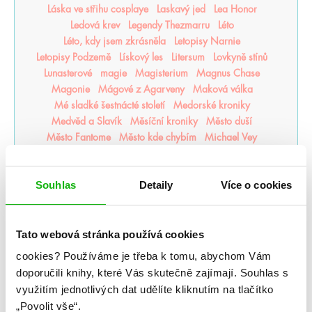
Láska ve střihu cosplaye
Laskavý jed
Lea Honor
Ledová krev
Legendy Thezmarru
Léto
Léto, kdy jsem zkrásněla
Letopisy Narnie
Letopisy Podzemě
Lískový les
Litersum
Lovkyně stínů
Lunasterové
magie
Magisterium
Magnus Chase
Magonie
Mágové z Agarveny
Maková válka
Mé sladké šestnácté století
Medorské kroniky
Medvěd a Slavík
Měsíční kroniky
Město duší
Město Fantome
Město kde chybím
Michael Vey
Milosrdná vrána
mistr romantiky
Monstra z Verity
Moře inkoustu a zlata
Moře nálezů a ztrát
Mráz
Souhlas
Detaily
Více o cookies
Mrazení
Muffin a čaj
Můj život s Walterovic kluky
Mycelium
Mýtonoši
Na kočičí svědomí
Národní opruzení
Naše zakázané vášně
Naslouchač
Tato webová stránka používá cookies
Nástroje smrti
něcosipřej
Nedej se
Nedotýkej se mě
Nejjasnější hvězdy
nejpo
Nejtemnější část lesa
cookies?
Používáme je třeba k tomu, abychom Vám
Někdo jako ty
Neřádi
Nespoutaný chaos
Never After
doporučili knihy, které Vás skutečně zajímají.
Souhlas s
Nevítaní
Nezdolná
Nikdynoc
Nikdyuš
Noční partie
využitím jednotlivých dat udělíte kliknutím na tlačítko
Nocte
Noví alchymisté
Nozaki
Nyxia
„Povolit vše“.