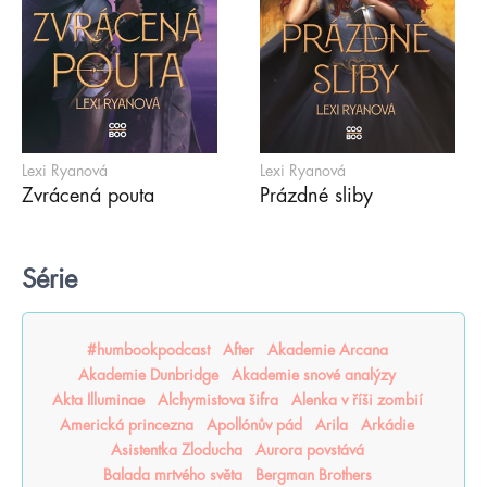
Lexi Ryanová
Lexi Ryanová
Zvrácená pouta
Prázdné sliby
Série
#humbookpodcast
After
Akademie Arcana
Akademie Dunbridge
Akademie snové analýzy
Akta Illuminae
Alchymistova šifra
Alenka v říši zombií
Americká princezna
Apollónův pád
Arila
Arkádie
Asistentka Zloducha
Aurora povstává
Balada mrtvého světa
Bergman Brothers