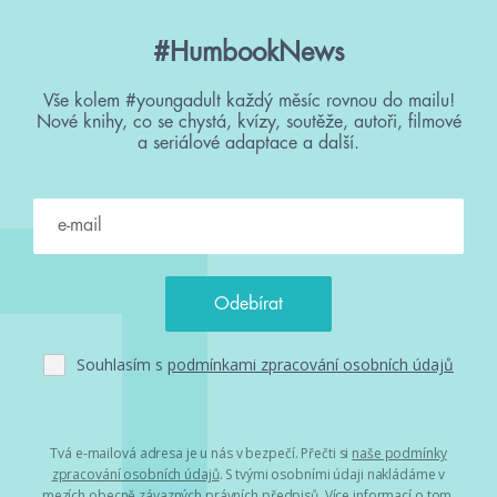
#HumbookNews
Vše kolem #youngadult každý měsíc rovnou do mailu!
Nové knihy, co se chystá, kvízy, soutěže, autoři, filmové
a seriálové adaptace a další.
Souhlasím s
podmínkami zpracování osobních údajů
Tvá e-mailová adresa je u nás v bezpečí. Přečti si
naše podmínky
zpracování osobních údajů
. S tvými osobními údaji nakládáme v
mezích obecně závazných právních předpisů. Více informací o tom,