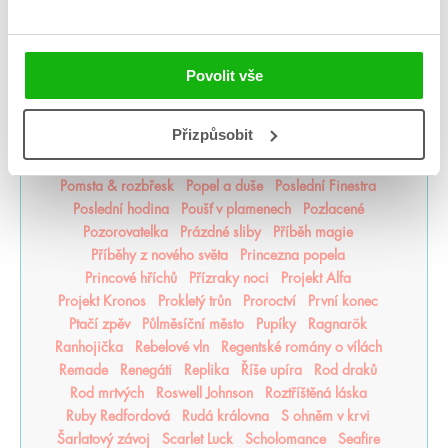
Odkaz dračích jezdců
Odkaz lidské mysli
Odkaz Orďši
Ofélie Scaleová
Oheň a kov
Ohnivák
Oko za oko
olaskutunejde
Once Upon a Broken Heart
Opačno
Ostrov živlů
Ostrovy bohů
Osud a plamen
Povolit vše
Pád zkázy a hněvu
Pamatuj na smrt
Panovo znamení
Panův tajemný odkaz
Pasažérka
Percy Jackson
Přizpůsobit
Pěškopisy
Phobos
Píseň zimy
Plující svět
Pod štítem magie
pomaláromantika
Pomněnka
Pomsta & rozbřesk
Popel a duše
Poslední Finestra
Poslední hodina
Poušť v plamenech
Pozlacené
Pozorovatelka
Prázdné sliby
Příběh magie
Příběhy z nového světa
Princezna popela
Princové hříchů
Přízraky noci
Projekt Alfa
Projekt Kronos
Prokletý trůn
Proroctví
První konec
Ptačí zpěv
Půlměsíční město
Pupíky
Ragnarök
Ranhojička
Rebelové vln
Regentské romány o vílách
Remade
Renegáti
Replika
Říše upíra
Rod draků
Rod mrtvých
Roswell Johnson
Roztříštěná láska
Ruby Redfordová
Rudá královna
S ohněm v krvi
Šarlatový závoj
Scarlet Luck
Scholomance
Seafire