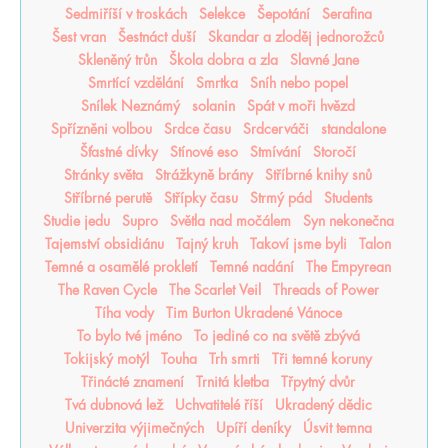
Sedmiříší v troskách
Selekce
Šepotání
Serafina
Šest vran
Šestnáct duší
Skandar a zloděj jednorožců
Skleněný trůn
Škola dobra a zla
Slavné Jane
Smrtící vzdělání
Smrtka
Sníh nebo popel
Snílek Neznámý
solanin
Spát v moři hvězd
Spřízněni volbou
Srdce času
Srdcerváči
standalone
Šťastné dívky
Stínové eso
Stmívání
Storočí
Stránky světa
Strážkyně brány
Stříbrné knihy snů
Stříbrné perutě
Střípky času
Strmý pád
Students
Studie jedu
Supro
Světla nad močálem
Syn nekonečna
Tajemství obsidiánu
Tajný kruh
Takoví jsme byli
Talon
Temné a osamělé prokletí
Temné nadání
The Empyrean
The Raven Cycle
The Scarlet Veil
Threads of Power
Tíha vody
Tim Burton Ukradené Vánoce
To bylo tvé jméno
To jediné co na světě zbývá
Tokijský motýl
Touha
Trh smrti
Tři temné koruny
Třinácté znamení
Trnitá kletba
Třpytný dvůr
Tvá dubnová lež
Uchvatitelé říší
Ukradený dědic
Univerzita výjimečných
Upíří deníky
Úsvit temna