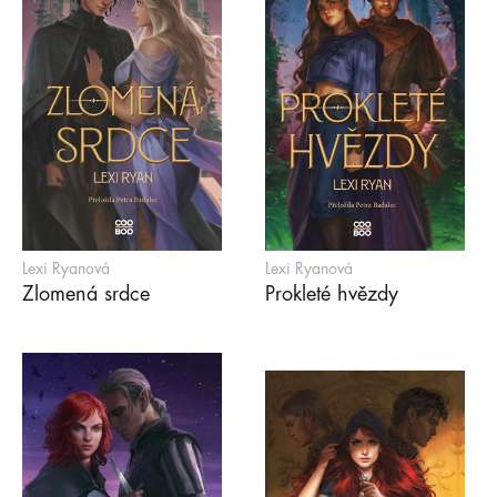
Lexi Ryanová
Lexi Ryanová
Zlomená srdce
Prokleté hvězdy