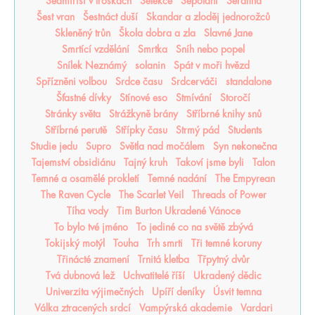
Sedmiříší v troskách
Selekce
Šepotání
Serafina
Šest vran
Šestnáct duší
Skandar a zloděj jednorožců
Skleněný trůn
Škola dobra a zla
Slavné Jane
Smrtící vzdělání
Smrtka
Sníh nebo popel
Snílek Neznámý
solanin
Spát v moři hvězd
Spřízněni volbou
Srdce času
Srdcerváči
standalone
Šťastné dívky
Stínové eso
Stmívání
Storočí
Stránky světa
Strážkyně brány
Stříbrné knihy snů
Stříbrné perutě
Střípky času
Strmý pád
Students
Studie jedu
Supro
Světla nad močálem
Syn nekonečna
Tajemství obsidiánu
Tajný kruh
Takoví jsme byli
Talon
Temné a osamělé prokletí
Temné nadání
The Empyrean
The Raven Cycle
The Scarlet Veil
Threads of Power
Tíha vody
Tim Burton Ukradené Vánoce
To bylo tvé jméno
To jediné co na světě zbývá
Tokijský motýl
Touha
Trh smrti
Tři temné koruny
Třinácté znamení
Trnitá kletba
Třpytný dvůr
Tvá dubnová lež
Uchvatitelé říší
Ukradený dědic
Univerzita výjimečných
Upíří deníky
Úsvit temna
Válka ztracených srdcí
Vampýrská akademie
Vardari