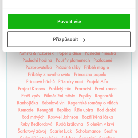
Odkaz Orďši
Ofélie Scaleová
Oheň a kov
Ohnivák
Oko za oko
olaskutunejde
Once Upon a Broken Heart
Opačno
Ostrov živlů
Ostrovy bohů
Osud a plamen
Povolit vše
Pád zkázy a hněvu
Pamatuj na smrt
Panovo znamení
Panův tajemný odkaz
Pasažérka
Percy Jackson
Přizpůsobit
Pěškopisy
Phobos
Píseň zimy
Plující svět
Pod štítem magie
pomaláromantika
Pomněnka
Pomsta & rozbřesk
Popel a duše
Poslední Finestra
Poslední hodina
Poušť v plamenech
Pozlacené
Pozorovatelka
Prázdné sliby
Příběh magie
Příběhy z nového světa
Princezna popela
Princové hříchů
Přízraky noci
Projekt Alfa
Projekt Kronos
Prokletý trůn
Proroctví
První konec
Ptačí zpěv
Půlměsíční město
Pupíky
Ragnarök
Ranhojička
Rebelové vln
Regentské romány o vílách
Remade
Renegáti
Replika
Říše upíra
Rod draků
Rod mrtvých
Roswell Johnson
Roztříštěná láska
Ruby Redfordová
Rudá královna
S ohněm v krvi
Šarlatový závoj
Scarlet Luck
Scholomance
Seafire