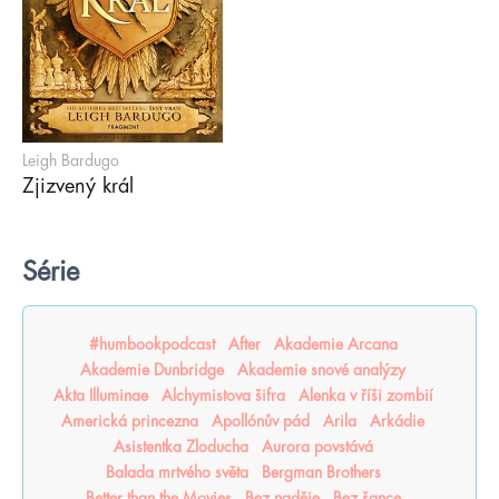
Leigh Bardugo
Zjizvený král
Série
#humbookpodcast
After
Akademie Arcana
Akademie Dunbridge
Akademie snové analýzy
Akta Illuminae
Alchymistova šifra
Alenka v říši zombií
Americká princezna
Apollónův pád
Arila
Arkádie
Asistentka Zloducha
Aurora povstává
Balada mrtvého světa
Bergman Brothers
Better than the Movies
Bez naděje
Bez šance