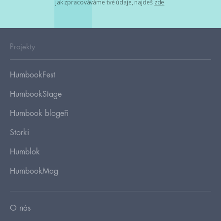
jak zpracováváme tvé údaje, najdeš
zde
.
Projekty
HumbookFest
HumbookStage
Humbook blogeři
Storki
Humblok
HumbookMag
O nás