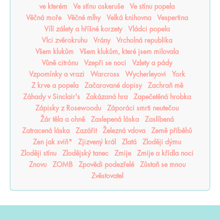
ve kterém
Ve stínu oskeruše
Ve stínu popela
Věčná moře
Věčné mlhy
Velká knihovna
Vespertina
Vílí zálety a hříšné korzety
Vládci popela
Vlci zvěrokruhu
Vrány
Vrcholná republika
Všem klukům
Všem klukům, které jsem milovala
Vůně citrónu
Vzepři se noci
Vzlety a pády
Vzpomínky a vrazi
Warcross
Wycherleyovi
York
Z krve a popela
Začarované dopisy
Zachraň mě
Záhady v Sinclair's
Zakázaná hra
Zapečetěná hrobka
Zápisky z Rosewoodu
Záporáci smrti neutečou
Žár těla a ohně
Zaslepená láska
Zaslíbená
Zatracená láska
Zazářit
Železná vdova
Země příběhů
Zen jak sviň*
Zjizvený král
Zlatá
Zloději dýmu
Zloději stínu
Zlodějský tanec
Zmije
Zmije a křídla noci
Znovu
ZOMB
Zpovědi podezřelé
Zůstaň se mnou
Zvěstovatel