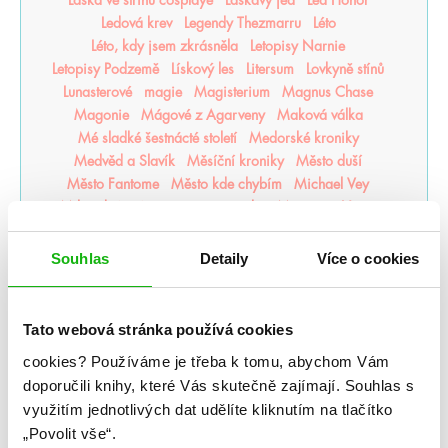
Ledová krev
Legendy Thezmarru
Léto
Léto, kdy jsem zkrásněla
Letopisy Narnie
Letopisy Podzemě
Lískový les
Litersum
Lovkyně stínů
Lunasterové
magie
Magisterium
Magnus Chase
Magonie
Mágové z Agarveny
Maková válka
Mé sladké šestnácté století
Medorské kroniky
Medvěd a Slavík
Měsíční kroniky
Město duší
Město Fantome
Město kde chybím
Michael Vey
Milosrdná vrána
mistr romantiky
Monstra z Verity
Moře inkoustu a zlata
Moře nálezů a ztrát
Mráz
Mrazení
Muffin a čaj
Můj život s Walterovic kluky
Souhlas
Detaily
Více o cookies
Mycelium
Mýtonoši
Na kočičí svědomí
Národní opruzení
Naše zakázané vášně
Naslouchač
Nástroje smrti
něcosipřej
Nedej se
Nedotýkej se mě
Tato webová stránka používá cookies
Nejjasnější hvězdy
nejpo
Nejtemnější část lesa
cookies?
Používáme je třeba k tomu, abychom Vám
Někdo jako ty
Neřádi
Nespoutaný chaos
Never After
doporučili knihy, které Vás skutečně zajímají.
Souhlas s
Nevítaní
Nezdolná
Nikdynoc
Nikdyuš
Noční partie
využitím jednotlivých dat udělíte kliknutím na tlačítko
Nocte
Noví alchymisté
Nozaki
Nyxia
„Povolit vše“.
Odkaz dračích jezdců
Odkaz lidské mysli