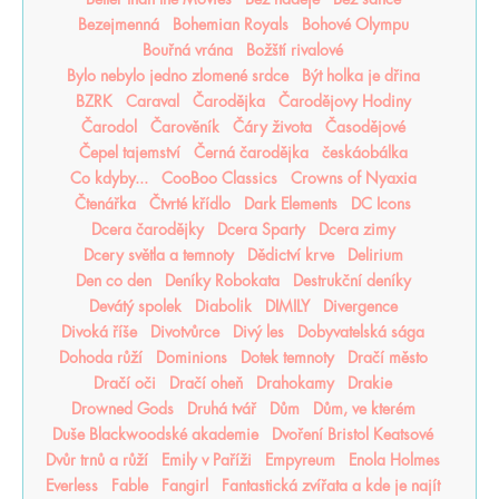
Bezejmenná
Bohemian Royals
Bohové Olympu
Bouřná vrána
Božští rivalové
Bylo nebylo jedno zlomené srdce
Být holka je dřina
BZRK
Caraval
Čarodějka
Čarodějovy Hodiny
Čarodol
Čarověník
Čáry života
Časodějové
Čepel tajemství
Černá čarodějka
českáobálka
Co kdyby...
CooBoo Classics
Crowns of Nyaxia
Čtenářka
Čtvrté křídlo
Dark Elements
DC Icons
Dcera čarodějky
Dcera Sparty
Dcera zimy
Dcery světla a temnoty
Dědictví krve
Delirium
Den co den
Deníky Robokata
Destrukční deníky
Devátý spolek
Diabolik
DIMILY
Divergence
Divoká říše
Divotvůrce
Divý les
Dobyvatelská sága
Dohoda růží
Dominions
Dotek temnoty
Dračí město
Dračí oči
Dračí oheň
Drahokamy
Drakie
Drowned Gods
Druhá tvář
Dům
Dům, ve kterém
Duše Blackwoodské akademie
Dvoření Bristol Keatsové
Dvůr trnů a růží
Emily v Paříži
Empyreum
Enola Holmes
Everless
Fable
Fangirl
Fantastická zvířata a kde je najít