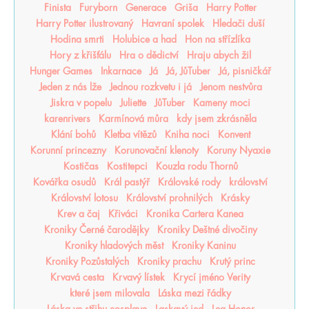
Finista
Furyborn
Generace
Griša
Harry Potter
Harry Potter ilustrovaný
Havraní spolek
Hledači duší
Hodina smrti
Holubice a had
Hon na střízlíka
Hory z křišťálu
Hra o dědictví
Hraju abych žil
Hunger Games
Inkarnace
Já
Já, JůTuber
Já, pisničkář
Jeden z nás lže
Jednou rozkvetu i já
Jenom nestvůra
Jiskra v popelu
Juliette
JůTuber
Kameny moci
karenrivers
Karmínová můra
kdy jsem zkrásněla
Klání bohů
Kletba vítězů
Kniha noci
Konvent
Korunní princezny
Korunovační klenoty
Koruny Nyaxie
Kostičas
Kostitepci
Kouzla rodu Thornů
Kovářka osudů
Král pastýř
Královské rody
království
Království lotosu
Království prohnilých
Krásky
Krev a čaj
Křiváci
Kronika Cartera Kanea
Kroniky Černé čarodějky
Kroniky Deštné divočiny
Kroniky hladových měst
Kroniky Kaninu
Kroniky Pozůstalých
Kroniky prachu
Krutý princ
Krvavá cesta
Krvavý lístek
Krycí jméno Verity
které jsem milovala
Láska mezi řádky
Láska ve střihu cosplaye
Laskavý jed
Lea Honor