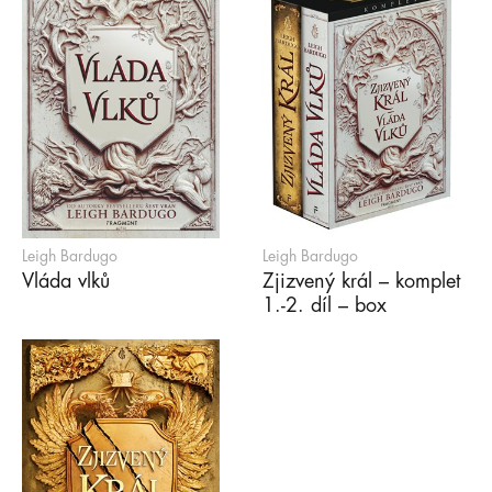
Leigh Bardugo
Leigh Bardugo
Vláda vlků
Zjizvený král – komplet
1.-2. díl – box