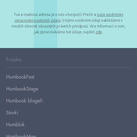
Tvá e-mailová adresa je u nás v bezpečí. Přečti si
naše podmínky
zpracování osobních údajů
. S tvými osobními údaji nakládáme v
mezích obecně závazných právních předpisů. Více informací o tom,
jak zpracováváme tvé údaje, najdeš
zde
.
Projekty
HumbookFest
HumbookStage
Humbook blogeři
Storki
Humblok
HumbookMag