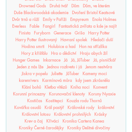
Drowned Gods
Druhá tvář
Dům
Dům, ve kterém
Duše Blackwoodské akademie
Dvoření Bristol Keatsové
Dvůr trnů a růží
Emily v Paříži
Empyreum
Enola Holmes
Everless
Fable
Fangirl
Fantastická zvířata a kde je najít
Finista
Furyborn
Generace
Griša
Harry Potter
Harry Potter ilustrovaný
Havraní spolek
Hledači duší
Hodina smrti
Holubice a had
Hon na střízlíka
Hory z křišťálu
Hra o dědictví
Hraju abych žil
Hunger Games
Inkarnace
Já
Já, JůTuber
Já, pisničkář
Jeden z nás lže
Jednou rozkvetu i já
Jenom nestvůra
Jiskra v popelu
Juliette
JůTuber
Kameny moci
karenrivers
Karmínová můra
kdy jsem zkrásněla
Klání bohů
Kletba vítězů
Kniha noci
Konvent
Korunní princezny
Korunovační klenoty
Koruny Nyaxie
Kostičas
Kostitepci
Kouzla rodu Thornů
Kovářka osudů
Král pastýř
Královské rody
království
Království lotosu
Království prohnilých
Krásky
Krev a čaj
Křiváci
Kronika Cartera Kanea
Kroniky Černé čarodějky
Kroniky Deštné divočiny