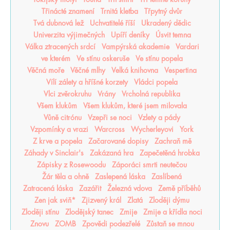
Třinácté znamení
Trnitá kletba
Třpytný dvůr
Tvá dubnová lež
Uchvatitelé říší
Ukradený dědic
Univerzita výjimečných
Upíří deníky
Úsvit temna
Válka ztracených srdcí
Vampýrská akademie
Vardari
ve kterém
Ve stínu oskeruše
Ve stínu popela
Věčná moře
Věčné mlhy
Velká knihovna
Vespertina
Vílí zálety a hříšné korzety
Vládci popela
Vlci zvěrokruhu
Vrány
Vrcholná republika
Všem klukům
Všem klukům, které jsem milovala
Vůně citrónu
Vzepři se noci
Vzlety a pády
Vzpomínky a vrazi
Warcross
Wycherleyovi
York
Z krve a popela
Začarované dopisy
Zachraň mě
Záhady v Sinclair's
Zakázaná hra
Zapečetěná hrobka
Zápisky z Rosewoodu
Záporáci smrti neutečou
Žár těla a ohně
Zaslepená láska
Zaslíbená
Zatracená láska
Zazářit
Železná vdova
Země příběhů
Zen jak sviň*
Zjizvený král
Zlatá
Zloději dýmu
Zloději stínu
Zlodějský tanec
Zmije
Zmije a křídla noci
Znovu
ZOMB
Zpovědi podezřelé
Zůstaň se mnou