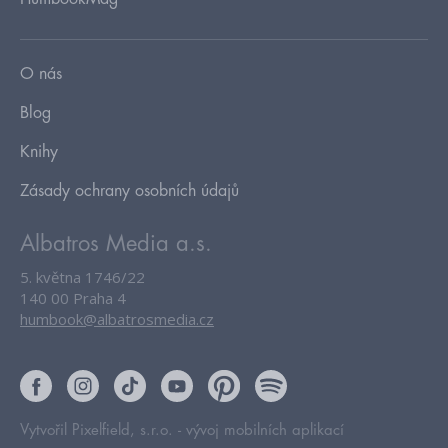
O nás
Blog
Knihy
Zásady ochrany osobních údajů
Albatros Media a.s.
5. května 1746/22
140 00 Praha 4
humbook@albatrosmedia.cz
Vytvořil Pixelfield, s.r.o. -
vývoj mobilních aplikací