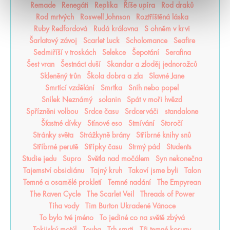
Remade
Renegáti
Replika
Říše upíra
Rod draků
Rod mrtvých
Roswell Johnson
Roztříštěná láska
Ruby Redfordová
Rudá královna
S ohněm v krvi
Šarlatový závoj
Scarlet Luck
Scholomance
Seafire
Sedmiříší v troskách
Selekce
Šepotání
Serafina
Šest vran
Šestnáct duší
Skandar a zloděj jednorožců
Skleněný trůn
Škola dobra a zla
Slavné Jane
Smrtící vzdělání
Smrtka
Sníh nebo popel
Snílek Neznámý
solanin
Spát v moři hvězd
Spřízněni volbou
Srdce času
Srdcerváči
standalone
Šťastné dívky
Stínové eso
Stmívání
Storočí
Stránky světa
Strážkyně brány
Stříbrné knihy snů
Stříbrné perutě
Střípky času
Strmý pád
Students
Studie jedu
Supro
Světla nad močálem
Syn nekonečna
Tajemství obsidiánu
Tajný kruh
Takoví jsme byli
Talon
Temné a osamělé prokletí
Temné nadání
The Empyrean
The Raven Cycle
The Scarlet Veil
Threads of Power
Tíha vody
Tim Burton Ukradené Vánoce
To bylo tvé jméno
To jediné co na světě zbývá
Tokijský motýl
Touha
Trh smrti
Tři temné koruny