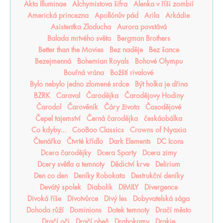
Akta Illuminae
Alchymistova šifra
Alenka v říši zombií
Americká princezna
Apollónův pád
Arila
Arkádie
Asistentka Zloducha
Aurora povstává
Balada mrtvého světa
Bergman Brothers
Better than the Movies
Bez naděje
Bez šance
Bezejmenná
Bohemian Royals
Bohové Olympu
Bouřná vrána
Božští rivalové
Bylo nebylo jedno zlomené srdce
Být holka je dřina
BZRK
Caraval
Čarodějka
Čarodějovy Hodiny
Čarodol
Čarověník
Čáry života
Časodějové
Čepel tajemství
Černá čarodějka
českáobálka
Co kdyby...
CooBoo Classics
Crowns of Nyaxia
Čtenářka
Čtvrté křídlo
Dark Elements
DC Icons
Dcera čarodějky
Dcera Sparty
Dcera zimy
Dcery světla a temnoty
Dědictví krve
Delirium
Den co den
Deníky Robokata
Destrukční deníky
Devátý spolek
Diabolik
DIMILY
Divergence
Divoká říše
Divotvůrce
Divý les
Dobyvatelská sága
Dohoda růží
Dominions
Dotek temnoty
Dračí město
Dračí oči
Dračí oheň
Drahokamy
Drakie