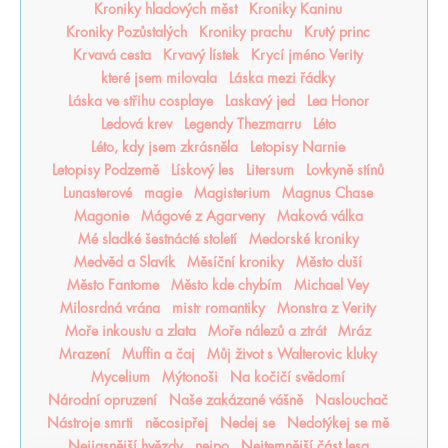
Kroniky hladových měst
Kroniky Kaninu
Kroniky Pozůstalých
Kroniky prachu
Krutý princ
Krvavá cesta
Krvavý lístek
Krycí jméno Verity
které jsem milovala
Láska mezi řádky
Láska ve střihu cosplaye
Laskavý jed
Lea Honor
Ledová krev
Legendy Thezmarru
Léto
Léto, kdy jsem zkrásněla
Letopisy Narnie
Letopisy Podzemě
Lískový les
Litersum
Lovkyně stínů
Lunasterové
magie
Magisterium
Magnus Chase
Magonie
Mágové z Agarveny
Maková válka
Mé sladké šestnácté století
Medorské kroniky
Medvěd a Slavík
Měsíční kroniky
Město duší
Město Fantome
Město kde chybím
Michael Vey
Milosrdná vrána
mistr romantiky
Monstra z Verity
Moře inkoustu a zlata
Moře nálezů a ztrát
Mráz
Mrazení
Muffin a čaj
Můj život s Walterovic kluky
Mycelium
Mýtonoši
Na kočičí svědomí
Národní opruzení
Naše zakázané vášně
Naslouchač
Nástroje smrti
něcosipřej
Nedej se
Nedotýkej se mě
Nejjasnější hvězdy
nejpo
Nejtemnější část lesa