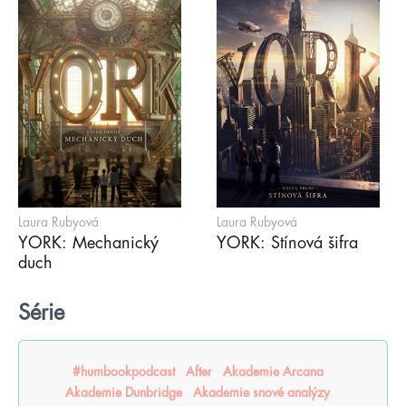
Laura Rubyová
Laura Rubyová
YORK: Mechanický
YORK: Stínová šifra
duch
Série
#humbookpodcast
After
Akademie Arcana
Akademie Dunbridge
Akademie snové analýzy