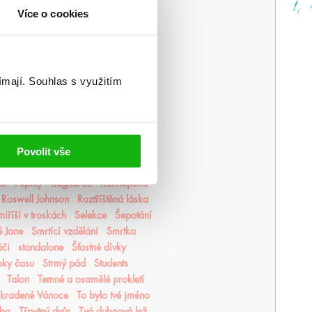
Lovkyně stínů
Lunasterové
magie
Více o cookies
edorské kroniky
Medvěd a Slavík
r romantiky
Monstra z Verity
luky
Mycelium
Mýtonoši
Nedej se
Nedotýkej se mě
ímají.
Souhlas s využitím
Nevítaní
Nezdolná
Nikdynoc
li
Odkaz Orďši
Ofélie Scaleová
Ostrovy bohů
Osud a plamen
Pěškopisy
Phobos
Píseň zimy
Povolit vše
ní Finestra
Poslední hodina
ncezna popela
Princové hříchů
to
Pupíky
Ragnarök
Ranhojička
Roswell Johnson
Roztříštěná láska
iříší v troskách
Selekce
Šepotání
é Jane
Smrtící vzdělání
Smrtka
áči
standalone
Šťastné dívky
pky času
Strmý pád
Students
Talon
Temné a osamělé prokletí
Ukradené Vánoce
To bylo tvé jméno
tba
Třpytný dvůr
Tvá dubnová lež