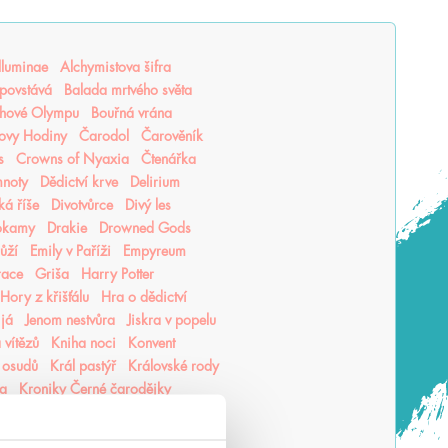
lluminae
Alchymistova šifra
povstává
Balada mrtvého světa
hové Olympu
Bouřná vrána
ovy Hodiny
Čarodol
Čarověník
s
Crowns of Nyaxia
Čtenářka
mnoty
Dědictví krve
Delirium
ká říše
Divotvůrce
Divý les
okamy
Drakie
Drowned Gods
růží
Emily v Paříži
Empyreum
race
Griša
Harry Potter
Hory z křišťálu
Hra o dědictví
 já
Jenom nestvůra
Jiskra v popelu
 vítězů
Kniha noci
Konvent
 osudů
Král pastýř
Královské rody
ea
Kroniky Černé čarodějky
hu
Krutý princ
Krvavá cesta
vý jed
Lea Honor
Ledová krev