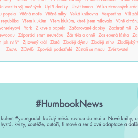
niverzita výjimečných
Upíří deníky
Úsvit temna
Válka ztracených srdc
nu popela
Věčná moře
Věčné mlhy
Velká knihovna
Vespertina
Vílí zá
 republika
Všem klukům
Všem klukům, které jsem milovala
Vůně citrón
cherleyovi
York
Z krve a popela
Začarované dopisy
Zachraň mě
Z
sewoodu
Záporáci smrti neutečou
Žár těla a ohně
Zaslepená láska
Za
n jak sviň*
Zjizvený král
Zlatá
Zloději dýmu
Zloději stínu
Zlodějský 
Znovu
ZOMB
Zpovědi podezřelé
Zůstaň se mnou
Zvěstovatel
#HumbookNews
 kolem #youngadult každý měsíc rovnou do mailu! Nové knihy, c
chystá, kvízy, soutěže, autoři, filmové a seriálové adaptace a další