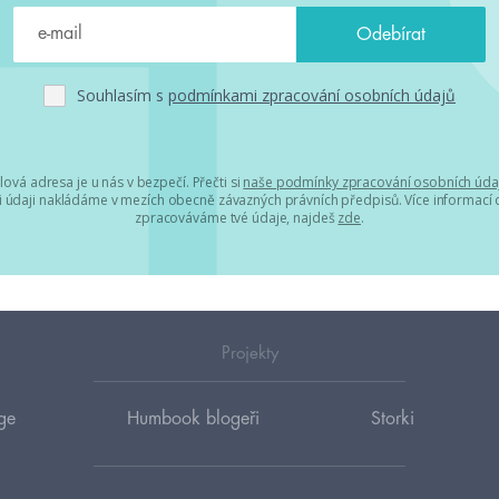
Souhlasím s
podmínkami zpracování osobních údajů
lová adresa je u nás v bezpečí. Přečti si
naše podmínky zpracování osobních úda
 údaji nakládáme v mezích obecně závazných právních předpisů. Více informací o
zpracováváme tvé údaje, najdeš
zde
.
Projekty
ge
Humbook blogeři
Storki