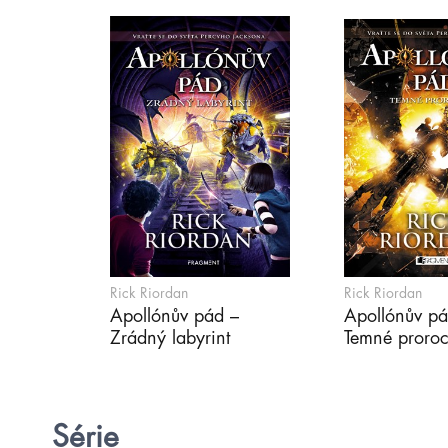
Rick Riordan
Rick Riordan
Apollónův pád –
Apollónův pá
Zrádný labyrint
Temné proroc
Série