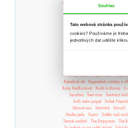
Legendy Thezmarru
Léto
Léto, kdy 
Souhlas
Magisterium
Magnus Chase
Mago
Měsíční kroniky
Město duší
Moře inkoustu a zlata
Moře
Tato webová stránka použív
Na kočičí svědomí
Národní o
cookies?
Používáme je třeba
Nejjasnější hvězdy
nejpo
Nejtemn
jednotlivých dat udělíte klikn
Nikdyuš
Noční partie
Nocte
Nov
Oheň a kov
Ohnivák
Oko za 
Pád zkázy a hněvu
Pamatuj na s
Plující svět
Pod štítem magie
Poušť v plamenech
Pozlacené
Přízraky noci
Projekt Alfa
Projekt
Rebelové vln
Regentské romány o ví
Ruby Redfordová
Rudá královna
S 
Serafina
Šest vran
Šestnáct duší
Sníh nebo popel
Snílek Nezn
Stínové eso
Stmívání
Storočí
Studie jedu
Supro
Světla nad mo
Temné nadání
The Empyrean
The R
To jediné co na světě zbývá
Tokijsk