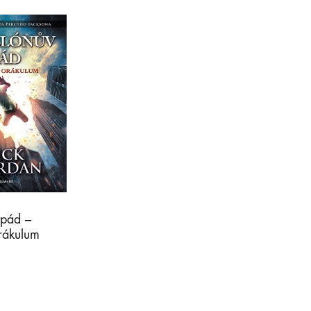
 pád –
rákulum