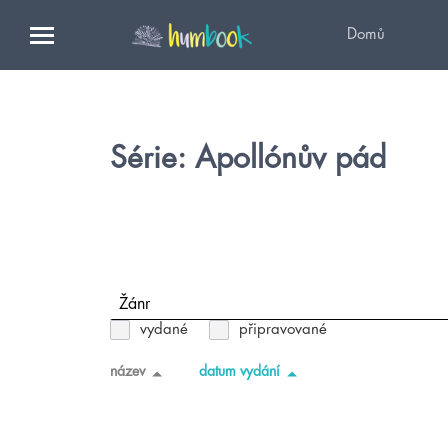
Domů
Série: Apollónův pád
Žánr
vydané
připravované
název
datum vydání