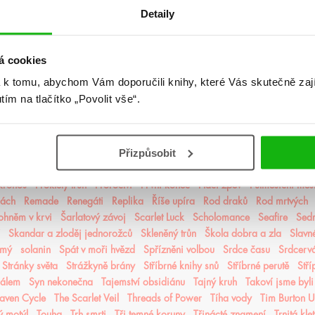
jsem zkrásněla
Letopisy Narnie
Letopisy Podzemě
Lískový les
Litersum
Detaily
nie
Mágové z Agarveny
Maková válka
Mé sladké šestnácté století
M
Město Fantome
Město kde chybím
Michael Vey
Milosrdná vrána
mist
 nálezů a ztrát
Mráz
Mrazení
Muffin a čaj
Můj život s Walterovic k
á cookies
pruzení
Naše zakázané vášně
Naslouchač
Nástroje smrti
něcosipřej
 k tomu, abychom Vám doporučili knihy, které Vás skutečně zaj
ější část lesa
Někdo jako ty
Neřádi
Nespoutaný chaos
Never After
utím na tlačítko „Povolit vše“.
í alchymisté
Nozaki
Nyxia
Odkaz dračích jezdců
Odkaz lidské mys
oko
olaskutunejde
Once Upon a Broken Heart
Opačno
Ostrov živlů
mrt
Panovo znamení
Panův tajemný odkaz
Pasažérka
Percy Jackson
Přizpůsobit
pomaláromantika
Pomněnka
Pomsta & rozbřesk
Popel a duše
Posled
Pozorovatelka
Prázdné sliby
Příběh magie
Příběhy z nového světa
Pri
 Kronos
Prokletý trůn
Proroctví
První konec
Ptačí zpěv
Půlměsíční měs
lách
Remade
Renegáti
Replika
Říše upíra
Rod draků
Rod mrtvých
ohněm v krvi
Šarlatový závoj
Scarlet Luck
Scholomance
Seafire
Sedm
Skandar a zloděj jednorožců
Skleněný trůn
Škola dobra a zla
Slavn
ámý
solanin
Spát v moři hvězd
Spřízněni volbou
Srdce času
Srdcerv
Stránky světa
Strážkyně brány
Stříbrné knihy snů
Stříbrné perutě
Stří
čálem
Syn nekonečna
Tajemství obsidiánu
Tajný kruh
Takoví jsme byli
aven Cycle
The Scarlet Veil
Threads of Power
Tíha vody
Tim Burton 
ý motýl
Touha
Trh smrti
Tři temné koruny
Třinácté znamení
Trnitá kle