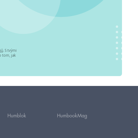
jů
. S tvými
 tom, jak
Humblok
HumbookMag