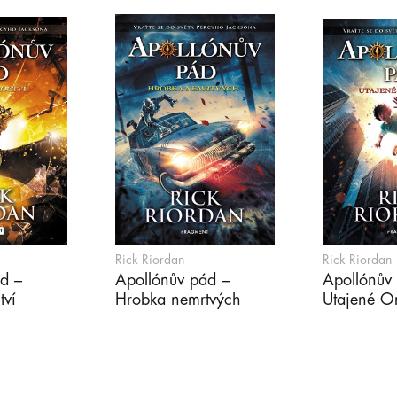
Rick Riordan
Rick Riordan
d –
Apollónův pád –
Apollónův
tví
Hrobka nemrtvých
Utajené O