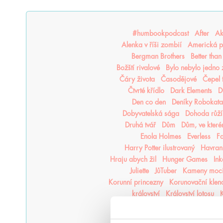
#humbookpodcast
After
Ak
Alenka v říši zombií
Americká p
Bergman Brothers
Better tha
Božští rivalové
Bylo nebylo jedno
Čáry života
Časodějové
Čepel 
Čtvrté křídlo
Dark Elements
D
Den co den
Deníky Robokata
Dobyvatelská sága
Dohoda růží
Druhá tvář
Dům
Dům, ve kter
Enola Holmes
Everless
F
Harry Potter ilustrovaný
Havraní
Hraju abych žil
Hunger Games
In
Juliette
JůTuber
Kameny moc
Korunní princezny
Korunovační klen
království
Království lotosu
K
Kroniky Deštné divočiny
Kron
Krvavý lístek
Krycí jméno Verity