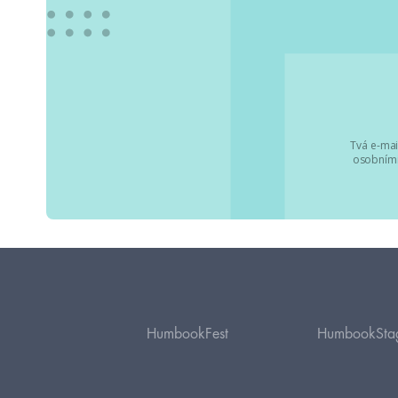
Tvá e-mai
osobními
HumbookFest
HumbookSta