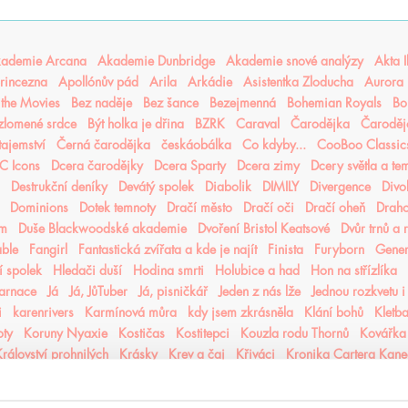
ademie Arcana
Akademie Dunbridge
Akademie snové analýzy
Akta I
rincezna
Apollónův pád
Arila
Arkádie
Asistentka Zloducha
Aurora 
n the Movies
Bez naděje
Bez šance
Bezejmenná
Bohemian Royals
Bo
 zlomené srdce
Být holka je dřina
BZRK
Caraval
Čarodějka
Čaroděj
tajemství
Černá čarodějka
českáobálka
Co kdyby...
CooBoo Classic
C Icons
Dcera čarodějky
Dcera Sparty
Dcera zimy
Dcery světla a te
Destrukční deníky
Devátý spolek
Diabolik
DIMILY
Divergence
Divo
Dominions
Dotek temnoty
Dračí město
Dračí oči
Dračí oheň
Drah
ém
Duše Blackwoodské akademie
Dvoření Bristol Keatsové
Dvůr trnů a 
able
Fangirl
Fantastická zvířata a kde je najít
Finista
Furyborn
Gene
 spolek
Hledači duší
Hodina smrti
Holubice a had
Hon na střízlíka
karnace
Já
Já, JůTuber
Já, pisničkář
Jeden z nás lže
Jednou rozkvetu i
i
karenrivers
Karmínová můra
kdy jsem zkrásněla
Klání bohů
Kletba
oty
Koruny Nyaxie
Kostičas
Kostitepci
Kouzla rodu Thornů
Kovářka
rálovství prohnilých
Krásky
Krev a čaj
Křiváci
Kronika Cartera Kan
iky hladových měst
Kroniky Kaninu
Kroniky Pozůstalých
Kroniky prac
které jsem milovala
Láska mezi řádky
Láska ve střihu cosplaye
Laska