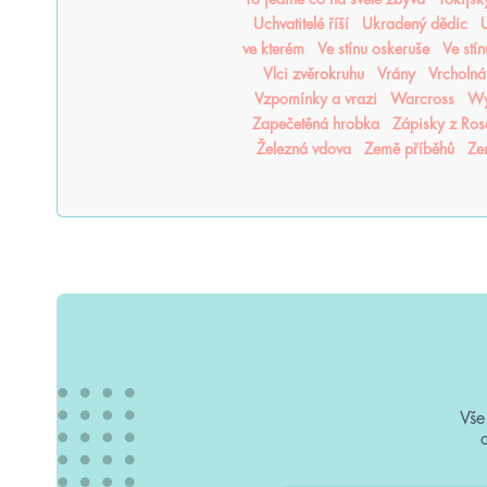
Uchvatitelé říší
Ukradený dědic
U
ve kterém
Ve stínu oskeruše
Ve stí
Vlci zvěrokruhu
Vrány
Vrcholná
Vzpomínky a vrazi
Warcross
Wy
Zapečetěná hrobka
Zápisky z Ro
Železná vdova
Země příběhů
Ze
Vše