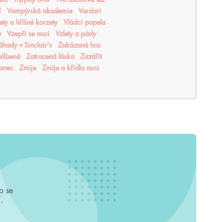
í
Vampýrská akademie
Vardari
lety a hříšné korzety
Vládci popela
u
Vzepři se noci
Vzlety a pády
áhady v Sinclair's
Zakázaná hra
slíbená
Zatracená láska
Zazářit
tanec
Zmije
Zmije a křídla noci
o se
.