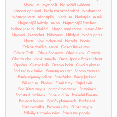
Mycelium
Mýtonoši
Na kočičí svědomí
Národní opruzení
Naše zakázané vášně
Naslouchač
Nástroje smrti
něcosipřej
Nedej se
Nedotýkej se mě
Nejjasnější hvězdy
nejpo
Nejtemnější část lesa
Někdo jako ty
Neřádi
Nespoutaný chaos
Never After
Nevítaní
Nezdolná
Nikdynoc
Nikdyuš
Noční partie
Nocte
Noví alchymisté
Nozaki
Nyxia
Odkaz dračích jezdců
Odkaz lidské mysli
Odkaz Orďši
Ofélie Scaleová
Oheň a kov
Ohnivák
Oko za oko
olaskutunejde
Once Upon a Broken Heart
Opačno
Ostrov živlů
Ostrovy bohů
Osud a plamen
Pád zkázy a hněvu
Pamatuj na smrt
Panovo znamení
Panův tajemný odkaz
Pasažérka
Percy Jackson
Pěškopisy
Phobos
Píseň zimy
Plující svět
Pod štítem magie
pomaláromantika
Pomněnka
Pomsta & rozbřesk
Popel a duše
Poslední Finestra
Poslední hodina
Poušť v plamenech
Pozlacené
Pozorovatelka
Prázdné sliby
Příběh magie
Příběhy z nového světa
Princezna popela