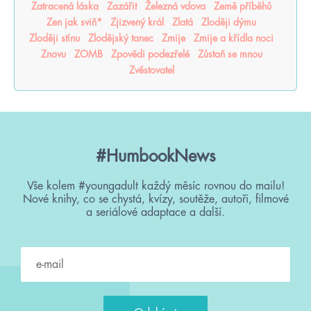
Zatracená láska
Zazářit
Železná vdova
Země příběhů
Zen jak sviň*
Zjizvený král
Zlatá
Zloději dýmu
Zloději stínu
Zlodějský tanec
Zmije
Zmije a křídla noci
Znovu
ZOMB
Zpovědi podezřelé
Zůstaň se mnou
Zvěstovatel
#HumbookNews
Vše kolem #youngadult každý měsíc rovnou do mailu!
Nové knihy, co se chystá, kvízy, soutěže, autoři, filmové
a seriálové adaptace a další.