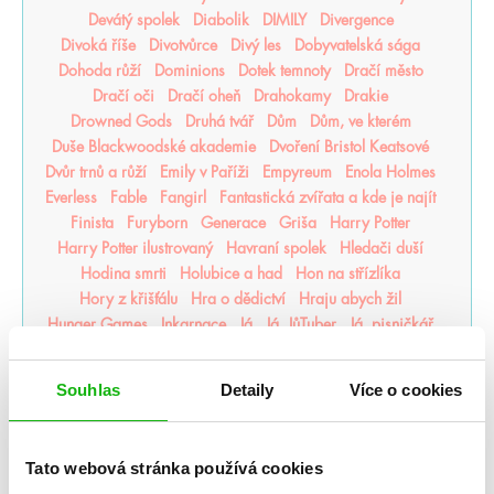
Devátý spolek
Diabolik
DIMILY
Divergence
Divoká říše
Divotvůrce
Divý les
Dobyvatelská sága
Dohoda růží
Dominions
Dotek temnoty
Dračí město
Dračí oči
Dračí oheň
Drahokamy
Drakie
Drowned Gods
Druhá tvář
Dům
Dům, ve kterém
Duše Blackwoodské akademie
Dvoření Bristol Keatsové
Dvůr trnů a růží
Emily v Paříži
Empyreum
Enola Holmes
Everless
Fable
Fangirl
Fantastická zvířata a kde je najít
Finista
Furyborn
Generace
Griša
Harry Potter
Harry Potter ilustrovaný
Havraní spolek
Hledači duší
Hodina smrti
Holubice a had
Hon na střízlíka
Hory z křišťálu
Hra o dědictví
Hraju abych žil
Hunger Games
Inkarnace
Já
Já, JůTuber
Já, pisničkář
Jeden z nás lže
Jednou rozkvetu i já
Jenom nestvůra
Jiskra v popelu
Juliette
JůTuber
Kameny moci
Souhlas
Detaily
Více o cookies
karenrivers
Karmínová můra
kdy jsem zkrásněla
Klání bohů
Kletba vítězů
Kniha noci
Konvent
Korunní princezny
Korunovační klenoty
Koruny Nyaxie
Tato webová stránka používá cookies
Kostičas
Kostitepci
Kouzla rodu Thornů