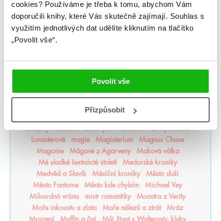
cookies?
Používáme je třeba k tomu, abychom Vám
Kovářka osudů
Král pastýř
Královské rody
království
Království lotosu
Království prohnilých
Krásky
doporučili knihy, které Vás skutečně zajímají.
Souhlas s
Krev a čaj
Křiváci
Kronika Cartera Kanea
využitím jednotlivých dat udělíte kliknutím na tlačítko
Kroniky Černé čarodějky
Kroniky Deštné divočiny
„Povolit vše“.
Kroniky hladových měst
Kroniky Kaninu
Kroniky Pozůstalých
Kroniky prachu
Krutý princ
Krvavá cesta
Krvavý lístek
Krycí jméno Verity
Povolit vše
které jsem milovala
Láska mezi řádky
Láska ve střihu cosplaye
Laskavý jed
Lea Honor
Ledová krev
Legendy Thezmarru
Léto
Přizpůsobit
Léto, kdy jsem zkrásněla
Letopisy Narnie
Letopisy Podzemě
Lískový les
Litersum
Lovkyně stínů
Lunasterové
magie
Magisterium
Magnus Chase
Magonie
Mágové z Agarveny
Maková válka
Mé sladké šestnácté století
Medorské kroniky
Medvěd a Slavík
Měsíční kroniky
Město duší
Město Fantome
Město kde chybím
Michael Vey
Milosrdná vrána
mistr romantiky
Monstra z Verity
Moře inkoustu a zlata
Moře nálezů a ztrát
Mráz
Mrazení
Muffin a čaj
Můj život s Walterovic kluky