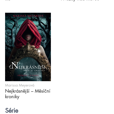
Marissa Meyerová
Nejkrásnější – Měsíční
kroniky
Série