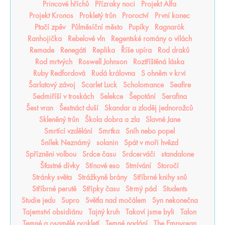
Princové hříchů
Přízraky noci
Projekt Alfa
Projekt Kronos
Prokletý trůn
Proroctví
První konec
Ptačí zpěv
Půlměsíční město
Pupíky
Ragnarök
Ranhojička
Rebelové vln
Regentské romány o vílách
Remade
Renegáti
Replika
Říše upíra
Rod draků
Rod mrtvých
Roswell Johnson
Roztříštěná láska
Ruby Redfordová
Rudá královna
S ohněm v krvi
Šarlatový závoj
Scarlet Luck
Scholomance
Seafire
Sedmiříší v troskách
Selekce
Šepotání
Serafina
Šest vran
Šestnáct duší
Skandar a zloděj jednorožců
Skleněný trůn
Škola dobra a zla
Slavné Jane
Smrtící vzdělání
Smrtka
Sníh nebo popel
Snílek Neznámý
solanin
Spát v moři hvězd
Spřízněni volbou
Srdce času
Srdcerváči
standalone
Šťastné dívky
Stínové eso
Stmívání
Storočí
Stránky světa
Strážkyně brány
Stříbrné knihy snů
Stříbrné perutě
Střípky času
Strmý pád
Students
Studie jedu
Supro
Světla nad močálem
Syn nekonečna
Tajemství obsidiánu
Tajný kruh
Takoví jsme byli
Talon
Temné a osamělé prokletí
Temné nadání
The Empyrean