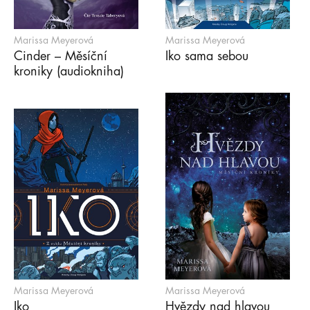
Marissa Meyerová
Marissa Meyerová
Cinder – Měsíční
Iko sama sebou
kroniky (audiokniha)
Marissa Meyerová
Marissa Meyerová
Iko
Hvězdy nad hlavou