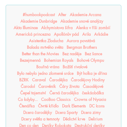
#humbookpodcast
After
Akademie Arcana
Akademie Dunbridge
Akademie snové analýzy
Akta Illuminae
Alchymistova šifra
Alenka v říši zombií
Americká princezna
Apollónův pád
Arila
Arkádie
Asistentka Zloducha
Aurora povstává
Balada mrtvého světa
Bergman Brothers
Better than the Movies
Bez naděje
Bez šance
Bezejmenná
Bohemian Royals
Bohové Olympu
Bouřná vrána
Božští rivalové
Bylo nebylo jedno zlomené srdce
Být holka je dřina
BZRK
Caraval
Čarodějka
Čarodějovy Hodiny
Čarodol
Čarověník
Čáry života
Časodějové
Čepel tajemství
Černá čarodějka
českáobálka
Co kdyby...
CooBoo Classics
Crowns of Nyaxia
Čtenářka
Čtvrté křídlo
Dark Elements
DC Icons
Dcera čarodějky
Dcera Sparty
Dcera zimy
Dcery světla a temnoty
Dědictví krve
Delirium
Den co den
Deníky Robokata
Destrukční deníky