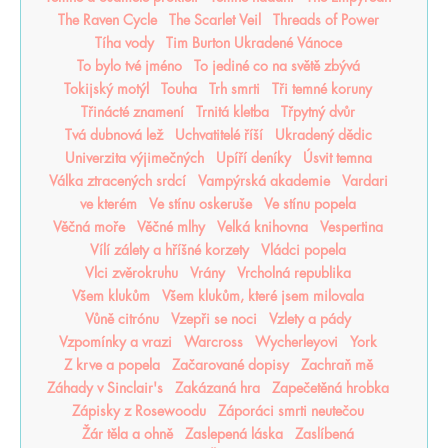
The Raven Cycle
The Scarlet Veil
Threads of Power
Tíha vody
Tim Burton Ukradené Vánoce
To bylo tvé jméno
To jediné co na světě zbývá
Tokijský motýl
Touha
Trh smrti
Tři temné koruny
Třinácté znamení
Trnitá kletba
Třpytný dvůr
Tvá dubnová lež
Uchvatitelé říší
Ukradený dědic
Univerzita výjimečných
Upíří deníky
Úsvit temna
Válka ztracených srdcí
Vampýrská akademie
Vardari
ve kterém
Ve stínu oskeruše
Ve stínu popela
Věčná moře
Věčné mlhy
Velká knihovna
Vespertina
Vílí zálety a hříšné korzety
Vládci popela
Vlci zvěrokruhu
Vrány
Vrcholná republika
Všem klukům
Všem klukům, které jsem milovala
Vůně citrónu
Vzepři se noci
Vzlety a pády
Vzpomínky a vrazi
Warcross
Wycherleyovi
York
Z krve a popela
Začarované dopisy
Zachraň mě
Záhady v Sinclair's
Zakázaná hra
Zapečetěná hrobka
Zápisky z Rosewoodu
Záporáci smrti neutečou
Žár těla a ohně
Zaslepená láska
Zaslíbená