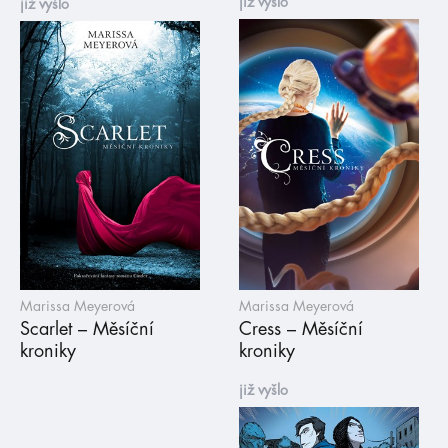
již vyšlo
již vyšlo
Marissa Meyerová
Marissa Meyerová
Scarlet – Měsíční
Cress – Měsíční
kroniky
kroniky
již vyšlo