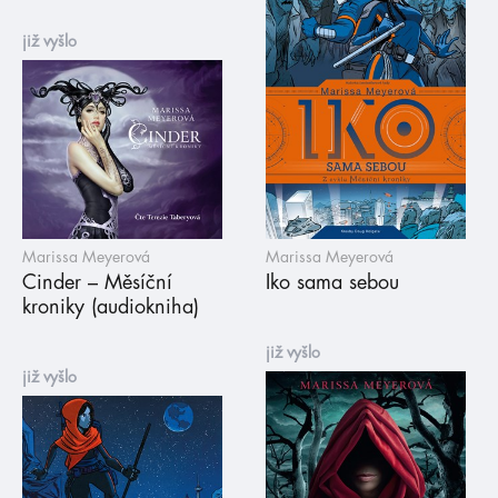
již vyšlo
Marissa Meyerová
Marissa Meyerová
Cinder – Měsíční
Iko sama sebou
kroniky (audiokniha)
již vyšlo
již vyšlo