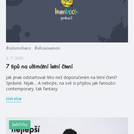
#adamsilvera
#aliceoseman
3. 7. 2025
7 tipů na ultimátní letní čtení
Jak jinak odstartovat léto než doporučením na letní čtení?
Správně. Nijak… A nebojte, na své si přijdou jak fanoušci
contemporary, tak fantasy.
číst více
žebříčky