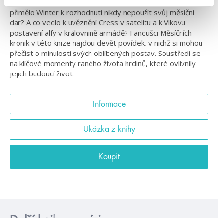
Jak se Cinder ocitla pod ochranou Michelle Benoitové? Co
přimělo Winter k rozhodnutí nikdy nepoužít svůj měsíční
dar? A co vedlo k uvěznění Cress v satelitu a k Vlkovu
postavení alfy v královnině armádě? Fanoušci Měsíčních
kronik v této knize najdou devět povídek, v nichž si mohou
přečíst o minulosti svých oblíbených postav. Soustředí se
na klíčové momenty raného života hrdinů, které ovlivnily
jejich budoucí život.
Informace
Ukázka z knihy
Koupit