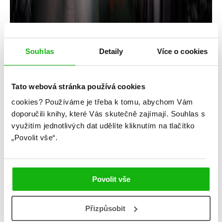
Souhlas
Detaily
Více o cookies
Marissa Meyerová
Tato webová stránka používá cookies
Hvězdy nad hlavou
cookies?
Používáme je třeba k tomu, abychom Vám
Kategorie: young adult
doporučili knihy, které Vás skutečně zajímají.
Souhlas s
využitím jednotlivých dat udělíte kliknutím na tlačítko
Žánr: Retelling
„Povolit vše“.
Série: Měsíční kroniky
#marissameyer
#měsíčníkroniky
#vesmír
Povolit vše
Zapátrejte v minulosti postav z Měsíčních kronik a
zjistěte, co zapříčinilo jejich osudy!
Přizpůsobit