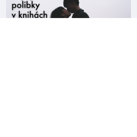
#božštírivalové
#čajovábouře
10. 12. 2024
7 nejlepších polibků v knihách
Už máte vánoční náladu, nebo se jí bráníte? Čtete radši
fantasy, nebo contemporary? Ať už jste na předchozí otázky
odpověděli jakkoli, garantujeme vám, že pro vás v tomhle
článku máme polibek přesně na míru. Tak se s námi pojďte
ponořit do nejlepších láskyplných, vášnivých i nesmělých scén,
co jsme za poslední dobu v knížkách našli. […]
číst více