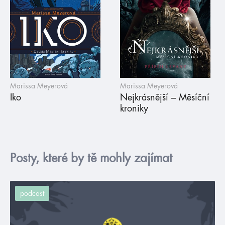
Marissa Meyerová
Marissa Meyerová
Iko
Nejkrásnější – Měsíční
kroniky
Posty, které by tě mohly zajímat
podcast