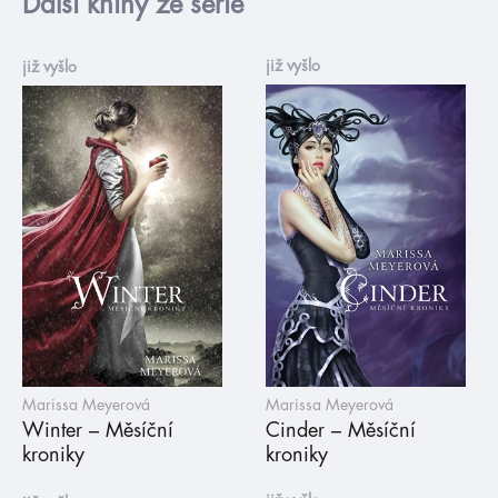
Další knihy ze série
již vyšlo
již vyšlo
Marissa Meyerová
Marissa Meyerová
Winter – Měsíční
Cinder – Měsíční
kroniky
kroniky