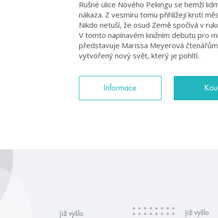
Rušné ulice Nového Pekingu se hemží lidmi
nákaza. Z vesmíru tomu přihlížejí krutí měsí
Nikdo netuší, že osud Země spočívá v ruko
V tomto napínavém knižním debutu pro ml
představuje Marissa Meyerová čtenářům
vytvořený nový svět, který je pohltí.
Informace
Kou
již vyšlo
již vyšlo