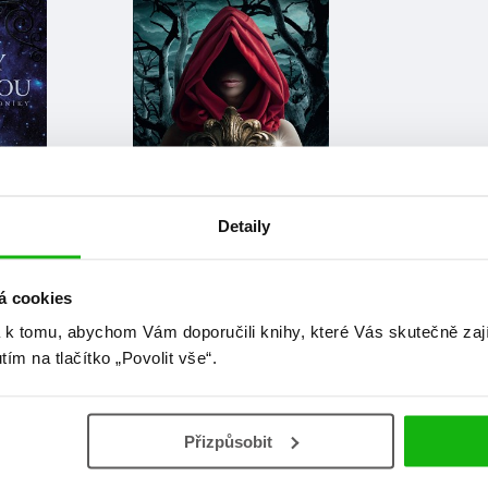
Detaily
Marissa Meyerová
á cookies
ou
Nejkrásnější – Měsíční
 k tomu, abychom Vám doporučili knihy, které Vás skutečně zaj
kroniky
utím na tlačítko „Povolit vše“.
Přizpůsobit
at