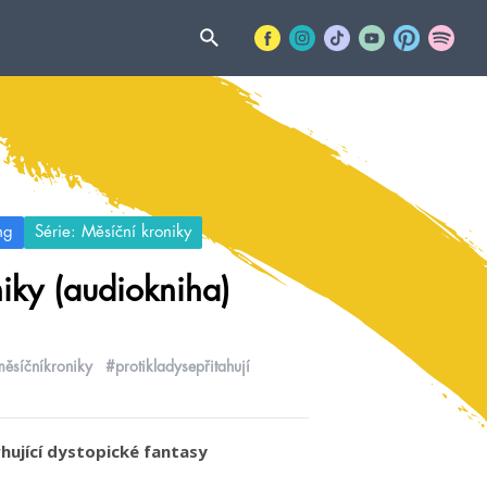
ng
Série: Měsíční kroniky
iky (audiokniha)
ěsíčníkroniky
#protikladysepřitahují
ující dystopické fantasy