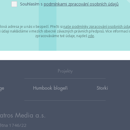
Souhlasím s
podmínkami zpracování osobních údajů
lová adresa je u nás v bezpečí. Přečti si
naše podmínky zpracování osobních úda
 údaji nakládáme v mezích obecně závazných právních předpisů. Více informací o
zpracováváme tvé údaje, najdeš
zde
.
Projekty
ge
Humbook blogeři
Storki
atros Media a.s.
větna 1746/22