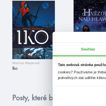
Souhlas
Marissa Meyerová
Marissa Meyerová
Tato webová stránka použív
Iko
Hvězdy nad hlav
cookies?
Používáme je třeba
jednotlivých dat udělíte klikn
Posty, které by tě mohly zajím