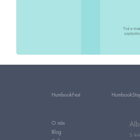
Tvá e-mai
osobními
HumbookFest
HumbookSta
O nás
Alb
Blog
5. k