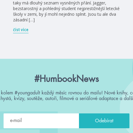
taky má dlouhý seznam vysněných přání. Jagger,
bezstarostný a pohledný student nejprestižnější letecké
školy v zemi, by jí mohl nejedno splnit. Jsou tu ale dva
zásadní […]
číst více
#HumbookNews
 kolem #youngadult každý měsíc rovnou do mailu! Nové knihy, c
chystá, kvízy, soutěže, autoři, filmové a seriálové adaptace a další