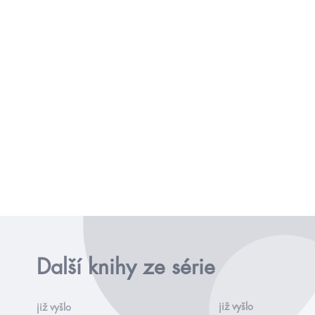
Další knihy ze série
již vyšlo
již vyšlo