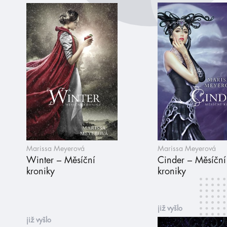
Marissa Meyerová
Marissa Meyerová
Winter – Měsíční
Cinder – Měsíční
kroniky
kroniky
již vyšlo
již vyšlo