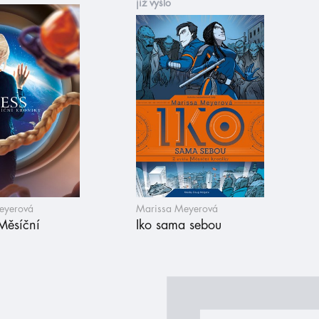
již vyšlo
eyerová
Marissa Meyerová
Měsíční
Iko sama sebou