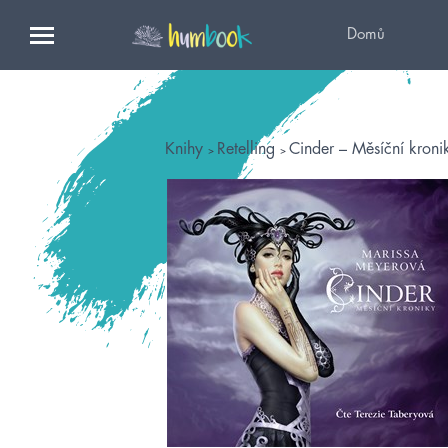
Domů
Knihy
Retelling
Cinder – Měsíční kroni