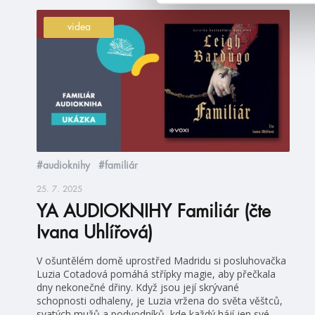
videa
#audioknihy
#familiár
25. 7. 2025
YA AUDIOKNIHY Familiár (čte
Ivana Uhlířová)
V ošuntělém domě uprostřed Madridu si posluhovačka
Luzia Cotadová pomáhá střípky magie, aby přečkala
dny nekonečné dřiny. Když jsou její skrývané
schopnosti odhaleny, je Luzia vržena do světa věštců,
svatých mužů a podvodníků, kde každý hájí jen své