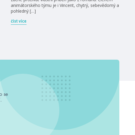
animátorského týmu je i Vincent, chytrý, sebevědomý a
pohledný […]
číst více
o se
.