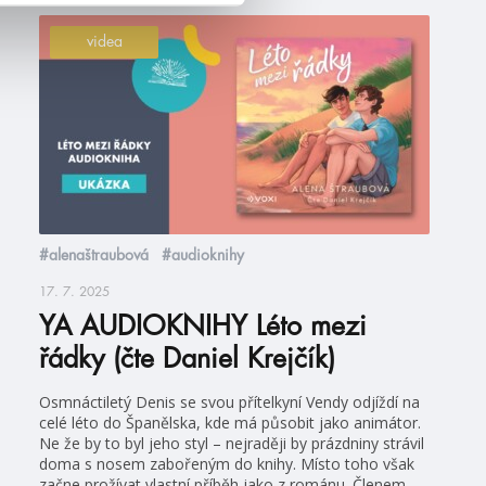
videa
#alenaštraubová
#audioknihy
17. 7. 2025
YA AUDIOKNIHY Léto mezi
řádky (čte Daniel Krejčík)
Osmnáctiletý Denis se svou přítelkyní Vendy odjíždí na
celé léto do Španělska, kde má působit jako animátor.
Ne že by to byl jeho styl – nejraději by prázdniny strávil
doma s nosem zabořeným do knihy. Místo toho však
začne prožívat vlastní příběh jako z románu. Členem