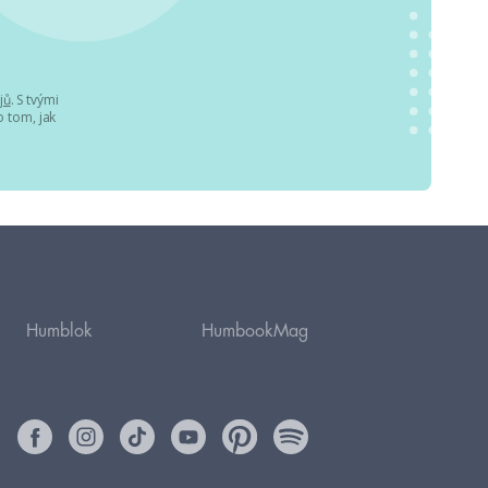
jů
. S tvými
 tom, jak
Humblok
HumbookMag