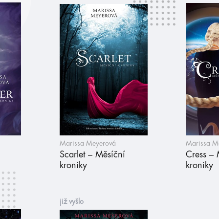
Marissa Meyerová
Marissa M
Scarlet – Měsíční
Cress – 
kroniky
kroniky
již vyšlo