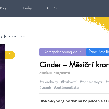
Blog
Knihy
O nás
ky (audiokniha)
Kategorie: young adult
Žánr: Retelli
12+
Cinder – Měsíční kron
Marissa Meyerová
#audioknihy
#království
#marissameyer
#m
#vesmír
#zakázanáláska
Dívka-kyborg podobná Popelce ve strh