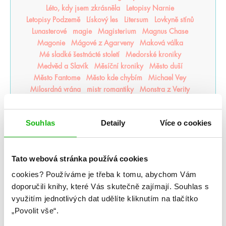
Léto, kdy jsem zkrásněla
Letopisy Narnie
Letopisy Podzemě
Lískový les
Litersum
Lovkyně stínů
Lunasterové
magie
Magisterium
Magnus Chase
Magonie
Mágové z Agarveny
Maková válka
Mé sladké šestnácté století
Medorské kroniky
Medvěd a Slavík
Měsíční kroniky
Město duší
Město Fantome
Město kde chybím
Michael Vey
Milosrdná vrána
mistr romantiky
Monstra z Verity
Moře inkoustu a zlata
Moře nálezů a ztrát
Mráz
Mrazení
Muffin a čaj
Můj život s Walterovic kluky
Souhlas
Detaily
Více o cookies
Mycelium
Mýtonoši
Národní opruzení
Naše zakázané vášně
Naslouchač
Nástroje smrti
něcosipřej
Nedej se
Nedotýkej se mě
Tato webová stránka používá cookies
Nejjasnější hvězdy
nejpo
Nejtemnější část lesa
Někdo jako ty
Neřádi
Nespoutaný chaos
Never After
cookies?
Používáme je třeba k tomu, abychom Vám
Nevítaní
Nezdolná
Nikdynoc
Nikdyuš
Noční partie
doporučili knihy, které Vás skutečně zajímají.
Souhlas s
Nocte
Noví alchymisté
Nozaki
Nyxia
využitím jednotlivých dat udělíte kliknutím na tlačítko
Odkaz dračích jezdců
Odkaz lidské mysli
„Povolit vše“.
Odkaz Orďši
Ofélie Scaleová
Oheň a kov
Ohnivák