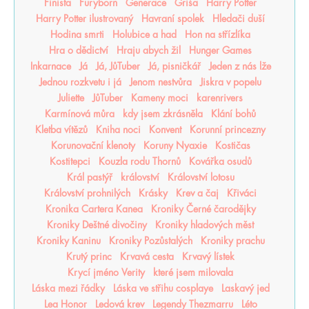
Finista
Furyborn
Generace
Griša
Harry Potter
Harry Potter ilustrovaný
Havraní spolek
Hledači duší
Hodina smrti
Holubice a had
Hon na střízlíka
Hra o dědictví
Hraju abych žil
Hunger Games
Inkarnace
Já
Já, JůTuber
Já, pisničkář
Jeden z nás lže
Jednou rozkvetu i já
Jenom nestvůra
Jiskra v popelu
Juliette
JůTuber
Kameny moci
karenrivers
Karmínová můra
kdy jsem zkrásněla
Klání bohů
Kletba vítězů
Kniha noci
Konvent
Korunní princezny
Korunovační klenoty
Koruny Nyaxie
Kostičas
Kostitepci
Kouzla rodu Thornů
Kovářka osudů
Král pastýř
království
Království lotosu
Království prohnilých
Krásky
Krev a čaj
Křiváci
Kronika Cartera Kanea
Kroniky Černé čarodějky
Kroniky Deštné divočiny
Kroniky hladových měst
Kroniky Kaninu
Kroniky Pozůstalých
Kroniky prachu
Krutý princ
Krvavá cesta
Krvavý lístek
Krycí jméno Verity
které jsem milovala
Láska mezi řádky
Láska ve střihu cosplaye
Laskavý jed
Lea Honor
Ledová krev
Legendy Thezmarru
Léto