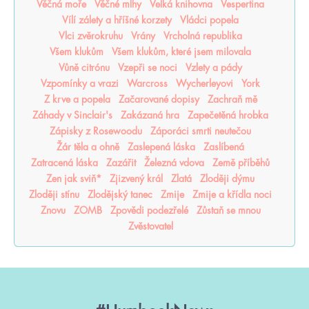
Věčná moře
Věčné mlhy
Velká knihovna
Vespertina
Vílí zálety a hříšné korzety
Vládci popela
Vlci zvěrokruhu
Vrány
Vrcholná republika
Všem klukům
Všem klukům, které jsem milovala
Vůně citrónu
Vzepři se noci
Vzlety a pády
Vzpomínky a vrazi
Warcross
Wycherleyovi
York
Z krve a popela
Začarované dopisy
Zachraň mě
Záhady v Sinclair's
Zakázaná hra
Zapečetěná hrobka
Zápisky z Rosewoodu
Záporáci smrti neutečou
Žár těla a ohně
Zaslepená láska
Zaslíbená
Zatracená láska
Zazářit
Železná vdova
Země příběhů
Zen jak sviň*
Zjizvený král
Zlatá
Zloději dýmu
Zloději stínu
Zlodějský tanec
Zmije
Zmije a křídla noci
Znovu
ZOMB
Zpovědi podezřelé
Zůstaň se mnou
Zvěstovatel