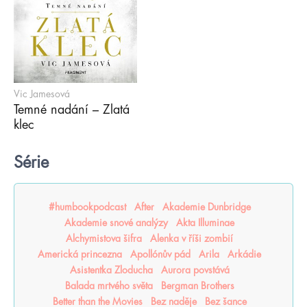
Vic Jamesová
Temné nadání – Zlatá
klec
Série
#humbookpodcast
After
Akademie Dunbridge
Akademie snové analýzy
Akta Illuminae
Alchymistova šifra
Alenka v říši zombií
Americká princezna
Apollónův pád
Arila
Arkádie
Asistentka Zloducha
Aurora povstává
Balada mrtvého světa
Bergman Brothers
Better than the Movies
Bez naděje
Bez šance