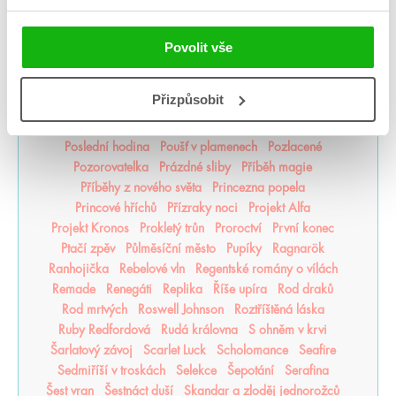
Oko za oko
olaskutunejde
Once Upon a Broken Heart
Opačno
Ostrov živlů
Ostrovy bohů
Osud a plamen
Pád zkázy a hněvu
Pamatuj na smrt
Panovo znamení
Povolit vše
Panův tajemný odkaz
Pasažérka
Percy Jackson
Pěškopisy
Phobos
Píseň zimy
Plující svět
Přizpůsobit
Pod štítem magie
pomaláromantika
Pomněnka
Pomsta & rozbřesk
Popel a duše
Poslední Finestra
Poslední hodina
Poušť v plamenech
Pozlacené
Pozorovatelka
Prázdné sliby
Příběh magie
Příběhy z nového světa
Princezna popela
Princové hříchů
Přízraky noci
Projekt Alfa
Projekt Kronos
Prokletý trůn
Proroctví
První konec
Ptačí zpěv
Půlměsíční město
Pupíky
Ragnarök
Ranhojička
Rebelové vln
Regentské romány o vílách
Remade
Renegáti
Replika
Říše upíra
Rod draků
Rod mrtvých
Roswell Johnson
Roztříštěná láska
Ruby Redfordová
Rudá královna
S ohněm v krvi
Šarlatový závoj
Scarlet Luck
Scholomance
Seafire
Sedmiříší v troskách
Selekce
Šepotání
Serafina
Šest vran
Šestnáct duší
Skandar a zloděj jednorožců