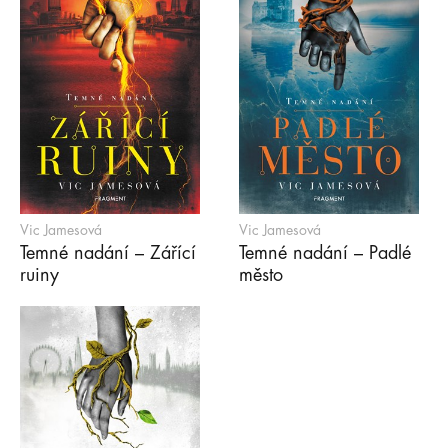
Vic Jamesová
Vic Jamesová
Temné nadání – Zářící
Temné nadání – Padlé
ruiny
město