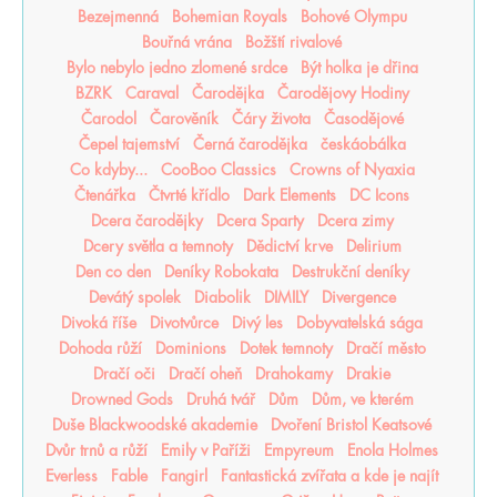
Bezejmenná
Bohemian Royals
Bohové Olympu
Bouřná vrána
Božští rivalové
Bylo nebylo jedno zlomené srdce
Být holka je dřina
BZRK
Caraval
Čarodějka
Čarodějovy Hodiny
Čarodol
Čarověník
Čáry života
Časodějové
Čepel tajemství
Černá čarodějka
českáobálka
Co kdyby...
CooBoo Classics
Crowns of Nyaxia
Čtenářka
Čtvrté křídlo
Dark Elements
DC Icons
Dcera čarodějky
Dcera Sparty
Dcera zimy
Dcery světla a temnoty
Dědictví krve
Delirium
Den co den
Deníky Robokata
Destrukční deníky
Devátý spolek
Diabolik
DIMILY
Divergence
Divoká říše
Divotvůrce
Divý les
Dobyvatelská sága
Dohoda růží
Dominions
Dotek temnoty
Dračí město
Dračí oči
Dračí oheň
Drahokamy
Drakie
Drowned Gods
Druhá tvář
Dům
Dům, ve kterém
Duše Blackwoodské akademie
Dvoření Bristol Keatsové
Dvůr trnů a růží
Emily v Paříži
Empyreum
Enola Holmes
Everless
Fable
Fangirl
Fantastická zvířata a kde je najít