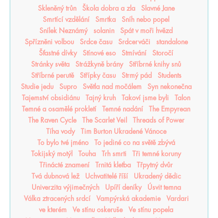
Skleněný trůn
Škola dobra a zla
Slavné Jane
Smrtící vzdělání
Smrtka
Sníh nebo popel
Snílek Neznámý
solanin
Spát v moři hvězd
Spřízněni volbou
Srdce času
Srdcerváči
standalone
Šťastné dívky
Stínové eso
Stmívání
Storočí
Stránky světa
Strážkyně brány
Stříbrné knihy snů
Stříbrné perutě
Střípky času
Strmý pád
Students
Studie jedu
Supro
Světla nad močálem
Syn nekonečna
Tajemství obsidiánu
Tajný kruh
Takoví jsme byli
Talon
Temné a osamělé prokletí
Temné nadání
The Empyrean
The Raven Cycle
The Scarlet Veil
Threads of Power
Tíha vody
Tim Burton Ukradené Vánoce
To bylo tvé jméno
To jediné co na světě zbývá
Tokijský motýl
Touha
Trh smrti
Tři temné koruny
Třinácté znamení
Trnitá kletba
Třpytný dvůr
Tvá dubnová lež
Uchvatitelé říší
Ukradený dědic
Univerzita výjimečných
Upíří deníky
Úsvit temna
Válka ztracených srdcí
Vampýrská akademie
Vardari
ve kterém
Ve stínu oskeruše
Ve stínu popela