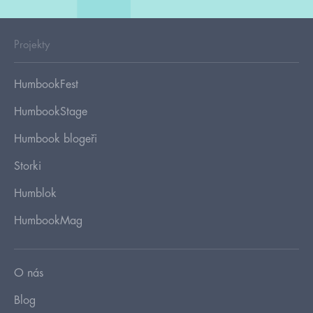
Projekty
HumbookFest
HumbookStage
Humbook blogeři
Storki
Humblok
HumbookMag
O nás
Blog