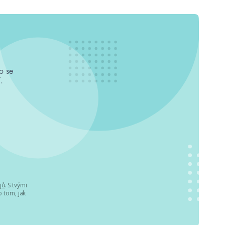
o se
.
jů
. S tvými
 tom, jak