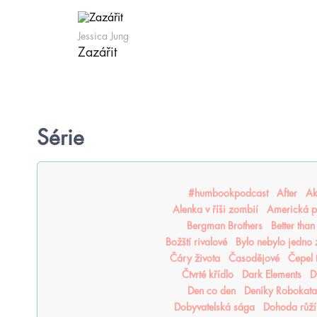
Jessica Jung
Zazářit
Série
#humbookpodcast
After
Ak
Alenka v říši zombií
Americká p
Bergman Brothers
Better tha
Božští rivalové
Bylo nebylo jedno
Čáry života
Časodějové
Čepel 
Čtvrté křídlo
Dark Elements
D
Den co den
Deníky Robokata
Dobyvatelská sága
Dohoda růží