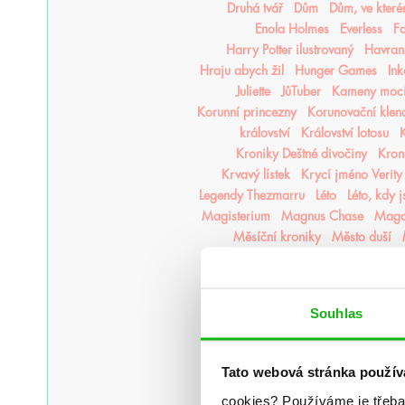
Druhá tvář
Dům
Dům, ve kter
Enola Holmes
Everless
F
Harry Potter ilustrovaný
Havraní
Hraju abych žil
Hunger Games
In
Juliette
JůTuber
Kameny moc
Korunní princezny
Korunovační klen
království
Království lotosu
K
Kroniky Deštné divočiny
Kron
Krvavý lístek
Krycí jméno Verity
Legendy Thezmarru
Léto
Léto, kdy 
Magisterium
Magnus Chase
Mago
Měsíční kroniky
Město duší
Moře inkoustu a zlata
Moře
Na kočičí svědomí
Národní o
Nejjasnější hvězdy
nejpo
Nejtemn
Souhlas
Nikdyuš
Noční partie
Nocte
Nov
Oheň a kov
Ohnivák
Oko za 
Pád zkázy a hněvu
Pamatuj na s
Tato webová stránka použív
Plující svět
Pod štítem magie
cookies?
Používáme je třeba
Poušť v plamenech
Pozlacené