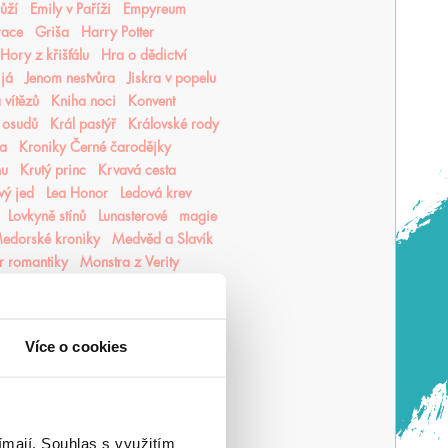
růží
Emily v Paříži
Empyreum
race
Griša
Harry Potter
Hory z křišťálu
Hra o dědictví
 já
Jenom nestvůra
Jiskra v popelu
 vítězů
Kniha noci
Konvent
 osudů
Král pastýř
Královské rody
ea
Kroniky Černé čarodějky
hu
Krutý princ
Krvavá cesta
vý jed
Lea Honor
Ledová krev
Lovkyně stínů
Lunasterové
magie
edorské kroniky
Medvěd a Slavík
r romantiky
Monstra z Verity
luky
Mycelium
Mýtonoši
Nedej se
Nedotýkej se mě
Nevítaní
Nezdolná
Nikdynoc
Více o cookies
li
Odkaz Orďši
Ofélie Scaleová
Ostrovy bohů
Osud a plamen
Pěškopisy
Phobos
Píseň zimy
ní Finestra
Poslední hodina
ímají.
Souhlas s využitím
ncezna popela
Princové hříchů