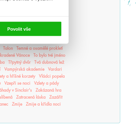
to
Pupíky
Ragnarök
Ranhojička
Roswell Johnson
Roztříštěná láska
iříší v troskách
Selekce
Šepotání
é Jane
Smrtící vzdělání
Smrtka
Povolit vše
áči
standalone
Šťastné dívky
pky času
Strmý pád
Students
Talon
Temné a osamělé prokletí
Ukradené Vánoce
To bylo tvé jméno
tba
Třpytný dvůr
Tvá dubnová lež
í
Vampýrská akademie
Vardari
lety a hříšné korzety
Vládci popela
u
Vzepři se noci
Vzlety a pády
áhady v Sinclair's
Zakázaná hra
slíbená
Zatracená láska
Zazářit
tanec
Zmije
Zmije a křídla noci