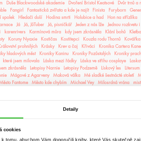
ém
Duše Blackwoodské akademie
Dvoření Bristol Keatsové
Dvůr trnů a 
able
Fangirl
Fantastická zvířata a kde je najít
Finista
Furyborn
Gene
 spolek
Hledači duší
Hodina smrti
Holubice a had
Hon na střízlíka
karnace
Já
Já, JůTuber
Já, pisničkář
Jeden z nás lže
Jednou rozkvetu i
i
karenrivers
Karmínová můra
kdy jsem zkrásněla
Klání bohů
Kletba
oty
Koruny Nyaxie
Kostičas
Kostitepci
Kouzla rodu Thornů
Kovářka
rálovství prohnilých
Krásky
Krev a čaj
Křiváci
Kronika Cartera Kan
iky hladových měst
Kroniky Kaninu
Kroniky Pozůstalých
Kroniky prac
které jsem milovala
Láska mezi řádky
Láska ve střihu cosplaye
Laska
jsem zkrásněla
Letopisy Narnie
Letopisy Podzemě
Lískový les
Litersum
nie
Mágové z Agarveny
Maková válka
Mé sladké šestnácté století
M
Město Fantome
Město kde chybím
Michael Vey
Milosrdná vrána
mist
 nálezů a ztrát
Mráz
Mrazení
Muffin a čaj
Můj život s Walterovic k
pruzení
Naše zakázané vášně
Naslouchač
Nástroje smrti
něcosipřej
ější část lesa
Někdo jako ty
Neřádi
Nespoutaný chaos
Never After
Detaily
í alchymisté
Nozaki
Nyxia
Odkaz dračích jezdců
Odkaz lidské mys
oko
olaskutunejde
Once Upon a Broken Heart
Opačno
Ostrov živlů
mrt
Panovo znamení
Panův tajemný odkaz
Pasažérka
Percy Jackson
á cookies
pomaláromantika
Pomněnka
Pomsta & rozbřesk
Popel a duše
Posled
 k tomu, abychom Vám doporučili knihy, které Vás skutečně zaj
Pozorovatelka
Prázdné sliby
Příběh magie
Příběhy z nového světa
Pri