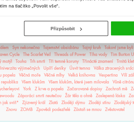
utím na tlačítko „Povolit vše“.
 Kronos
Prokletý trůn
Proroctví
První konec
Ptačí zpěv
Půlměsíční měs
lách
Remade
Renegáti
Replika
Říše upíra
Rod draků
Rod mrtvých
ohněm v krvi
Šarlatový závoj
Scarlet Luck
Scholomance
Seafire
Sedm
Skandar a zloděj jednorožců
Skleněný trůn
Škola dobra a zla
Slavn
Přizpůsobit
ámý
solanin
Spát v moři hvězd
Spřízněni volbou
Srdce času
Srdcerv
Stránky světa
Strážkyně brány
Stříbrné knihy snů
Stříbrné perutě
Stří
čálem
Syn nekonečna
Tajemství obsidiánu
Tajný kruh
Takoví jsme byli
aven Cycle
The Scarlet Veil
Threads of Power
Tíha vody
Tim Burton 
ý motýl
Touha
Trh smrti
Tři temné koruny
Třinácté znamení
Trnitá kle
niverzita výjimečných
Upíří deníky
Úsvit temna
Válka ztracených srdc
nu popela
Věčná moře
Věčné mlhy
Velká knihovna
Vespertina
Vílí zá
 republika
Všem klukům
Všem klukům, které jsem milovala
Vůně citrón
cherleyovi
York
Z krve a popela
Začarované dopisy
Zachraň mě
Z
sewoodu
Záporáci smrti neutečou
Žár těla a ohně
Zaslepená láska
Za
n jak sviň*
Zjizvený král
Zlatá
Zloději dýmu
Zloději stínu
Zlodějský 
Znovu
ZOMB
Zpovědi podezřelé
Zůstaň se mnou
Zvěstovatel