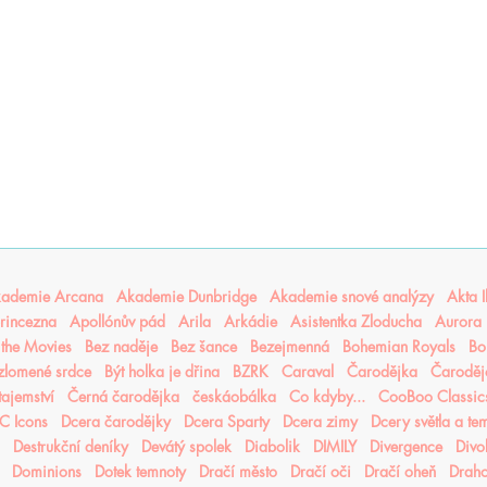
ademie Arcana
Akademie Dunbridge
Akademie snové analýzy
Akta I
rincezna
Apollónův pád
Arila
Arkádie
Asistentka Zloducha
Aurora 
n the Movies
Bez naděje
Bez šance
Bezejmenná
Bohemian Royals
Bo
 zlomené srdce
Být holka je dřina
BZRK
Caraval
Čarodějka
Čaroděj
tajemství
Černá čarodějka
českáobálka
Co kdyby...
CooBoo Classic
C Icons
Dcera čarodějky
Dcera Sparty
Dcera zimy
Dcery světla a te
Destrukční deníky
Devátý spolek
Diabolik
DIMILY
Divergence
Divo
Dominions
Dotek temnoty
Dračí město
Dračí oči
Dračí oheň
Drah