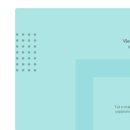
Vše
Tvá e-mai
osobními