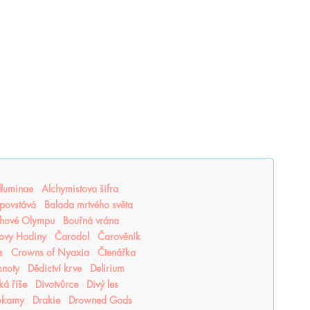
lluminae
Alchymistova šifra
povstává
Balada mrtvého světa
hové Olympu
Bouřná vrána
ovy Hodiny
Čarodol
Čarověník
s
Crowns of Nyaxia
Čtenářka
mnoty
Dědictví krve
Delirium
ká říše
Divotvůrce
Divý les
okamy
Drakie
Drowned Gods