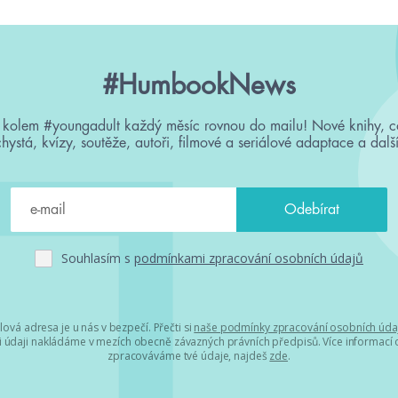
#HumbookNews
 kolem #youngadult každý měsíc rovnou do mailu! Nové knihy, c
chystá, kvízy, soutěže, autoři, filmové a seriálové adaptace a další
Souhlasím s
podmínkami zpracování osobních údajů
lová adresa je u nás v bezpečí. Přečti si
naše podmínky zpracování osobních úda
 údaji nakládáme v mezích obecně závazných právních předpisů. Více informací o
zpracováváme tvé údaje, najdeš
zde
.