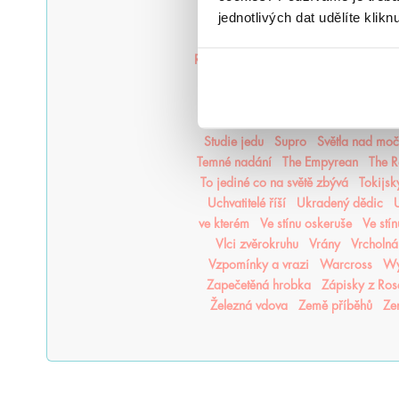
jednotlivých dat udělíte klikn
Přízraky noci
Projekt Alfa
Projekt
Rebelové vln
Regentské romány o ví
Ruby Redfordová
Rudá královna
S 
Serafina
Šest vran
Šestnáct duší
Sníh nebo popel
Snílek Nezn
Stínové eso
Stmívání
Storočí
Studie jedu
Supro
Světla nad mo
Temné nadání
The Empyrean
The R
To jediné co na světě zbývá
Tokijsk
Uchvatitelé říší
Ukradený dědic
U
ve kterém
Ve stínu oskeruše
Ve stí
Vlci zvěrokruhu
Vrány
Vrcholná
Vzpomínky a vrazi
Warcross
Wy
Zapečetěná hrobka
Zápisky z Ro
Železná vdova
Země příběhů
Ze