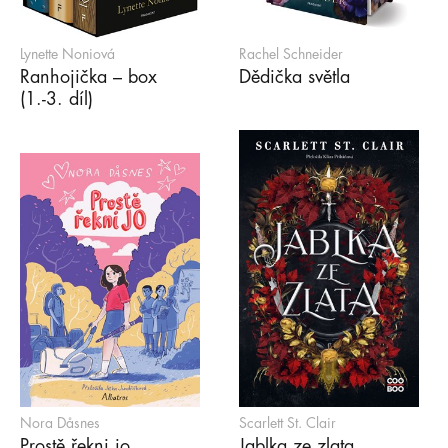
Lynette Noniová
Rachel Schneider
Ranhojička – box
Dědička světla
(1.-3. díl)
Nora Dåsnes
Scarlett St. Clair
Prostě řekni jo
Jablka ze zlata