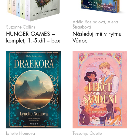
Adéla Rosípalová, Alena
Suzanne Collins
Štraubová
HUNGER GAMES –
Následuj mě v rytmu
komplet, 1.-5.díl – box
Vánoc
Lynette Noniová
Tessonja Odette