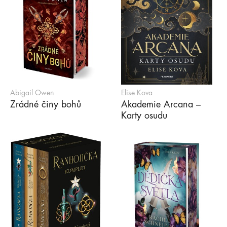
Abigail Owen
Elise Kova
Zrádné činy bohů
Akademie Arcana –
Karty osudu