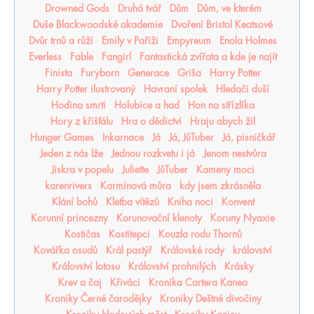
Drowned Gods
Druhá tvář
Dům
Dům, ve kterém
Duše Blackwoodské akademie
Dvoření Bristol Keatsové
Dvůr trnů a růží
Emily v Paříži
Empyreum
Enola Holmes
Everless
Fable
Fangirl
Fantastická zvířata a kde je najít
Finista
Furyborn
Generace
Griša
Harry Potter
Harry Potter ilustrovaný
Havraní spolek
Hledači duší
Hodina smrti
Holubice a had
Hon na střízlíka
Hory z křišťálu
Hra o dědictví
Hraju abych žil
Hunger Games
Inkarnace
Já
Já, JůTuber
Já, pisničkář
Jeden z nás lže
Jednou rozkvetu i já
Jenom nestvůra
Jiskra v popelu
Juliette
JůTuber
Kameny moci
karenrivers
Karmínová můra
kdy jsem zkrásněla
Klání bohů
Kletba vítězů
Kniha noci
Konvent
Korunní princezny
Korunovační klenoty
Koruny Nyaxie
Kostičas
Kostitepci
Kouzla rodu Thornů
Kovářka osudů
Král pastýř
Královské rody
království
Království lotosu
Království prohnilých
Krásky
Krev a čaj
Křiváci
Kronika Cartera Kanea
Kroniky Černé čarodějky
Kroniky Deštné divočiny