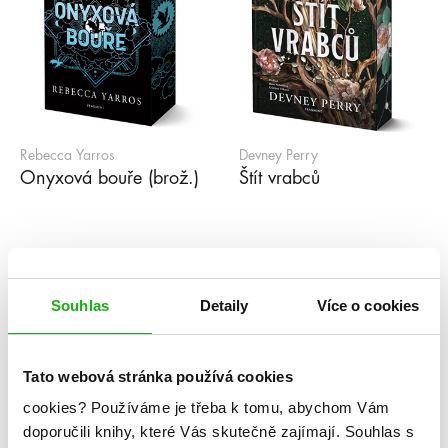
Rebecca Yarros
Devney Perry
Onyxová bouře (brož.)
Štít vrabců
1
2
3
4
5
...
99
»
Souhlas
Detaily
Více o cookies
Série
Tato webová stránka používá cookies
#humbookpodcast
After
Akademie Arcana
cookies?
Používáme je třeba k tomu, abychom Vám
Akademie Dunbridge
Akademie snové analýzy
doporučili knihy, které Vás skutečně zajímají.
Souhlas s