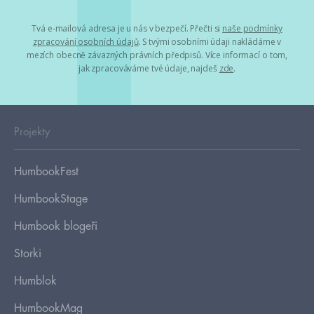
Tvá e-mailová adresa je u nás v bezpečí. Přečti si
naše podmínky
zpracování osobních údajů
. S tvými osobními údaji nakládáme v
mezích obecně závazných právních předpisů. Více informací o tom,
jak zpracováváme tvé údaje, najdeš
zde
.
Projekty
HumbookFest
HumbookStage
Humbook blogeři
Storki
Humblok
HumbookMag