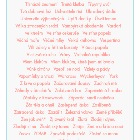
Třinácté znamení
Trnitá kletba
Třpytný dvůr
Tvá dubnová lež
Uchvatitelé říší
Ukradený dědic
Univerzita výjimečných
Upíří deníky
Úsvit temna
Válka ztracených srdcí
Vampýrská akademie
Vardari
ve kterém
Ve stínu oskeruše
Ve stínu popela
Věčná moře
Věčné mlhy
Velká knihovna
Vespertina
Vílí zálety a hříšné korzety
Vládci popela
Vlci zvěrokruhu
Vrány
Vrcholná republika
Všem klukům
Všem klukům, které jsem milovala
Vůně citrónu
Vzepři se noci
Vzlety a pády
Vzpomínky a vrazi
Warcross
Wycherleyovi
York
Z krve a popela
Začarované dopisy
Zachraň mě
Záhady v Sinclair's
Zakázaná hra
Zapečetěná hrobka
Zápisky z Rosewoodu
Záporáci smrti neutečou
Žár těla a ohně
Zaslepená láska
Zaslíbená
Zatracená láska
Zazářit
Železná vdova
Země příběhů
Zen jak sviň*
Zjizvený král
Zlatá
Zloději dýmu
Zloději stínu
Zlodějský tanec
Zmije
Zmije a křídla noci
Znovu
ZOMB
Zpovědi podezřelé
Zůstaň se mnou