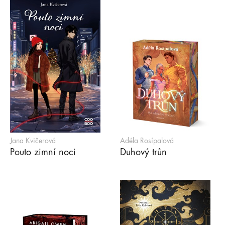
Jana Kvičerová
Adéla Rosípalová
Pouto zimní noci
Duhový trůn