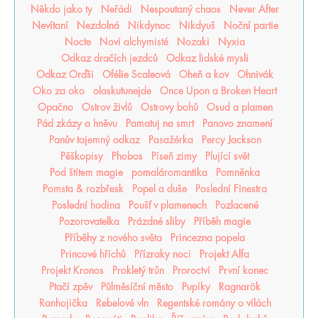
Někdo jako ty
Neřádi
Nespoutaný chaos
Never After
Nevítaní
Nezdolná
Nikdynoc
Nikdyuš
Noční partie
Nocte
Noví alchymisté
Nozaki
Nyxia
Odkaz dračích jezdců
Odkaz lidské mysli
Odkaz Orďši
Ofélie Scaleová
Oheň a kov
Ohnivák
Oko za oko
olaskutunejde
Once Upon a Broken Heart
Opačno
Ostrov živlů
Ostrovy bohů
Osud a plamen
Pád zkázy a hněvu
Pamatuj na smrt
Panovo znamení
Panův tajemný odkaz
Pasažérka
Percy Jackson
Pěškopisy
Phobos
Píseň zimy
Plující svět
Pod štítem magie
pomaláromantika
Pomněnka
Pomsta & rozbřesk
Popel a duše
Poslední Finestra
Poslední hodina
Poušť v plamenech
Pozlacené
Pozorovatelka
Prázdné sliby
Příběh magie
Příběhy z nového světa
Princezna popela
Princové hříchů
Přízraky noci
Projekt Alfa
Projekt Kronos
Prokletý trůn
Proroctví
První konec
Ptačí zpěv
Půlměsíční město
Pupíky
Ragnarök
Ranhojička
Rebelové vln
Regentské romány o vílách