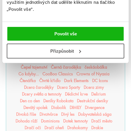
Akta Illuminae
Alchymistova šifra
Alenka v říši zombií
využitím jednotlivých dat udělíte kliknutím na tlačítko
Americká princezna
Apollónův pád
Arila
Arkádie
„Povolit vše“.
Asistentka Zloducha
Aurora povstává
Balada mrtvého světa
Bergman Brothers
Better than the Movies
Bez naděje
Bez šance
Povolit vše
Bezejmenná
Bohemian Royals
Bohové Olympu
Bouřná vrána
Božští rivalové
Bylo nebylo jedno zlomené srdce
Být holka je dřina
Přizpůsobit
BZRK
Caraval
Čarodějka
Čarodějovy Hodiny
Čarodol
Čarověník
Čáry života
Časodějové
Čepel tajemství
Černá čarodějka
českáobálka
Co kdyby...
CooBoo Classics
Crowns of Nyaxia
Čtenářka
Čtvrté křídlo
Dark Elements
DC Icons
Dcera čarodějky
Dcera Sparty
Dcera zimy
Dcery světla a temnoty
Dědictví krve
Delirium
Den co den
Deníky Robokata
Destrukční deníky
Devátý spolek
Diabolik
DIMILY
Divergence
Divoká říše
Divotvůrce
Divý les
Dobyvatelská sága
Dohoda růží
Dominions
Dotek temnoty
Dračí město
Dračí oči
Dračí oheň
Drahokamy
Drakie