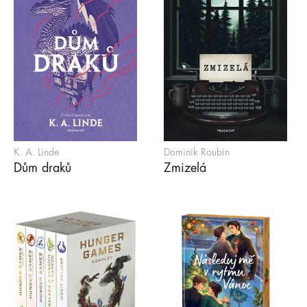
K. A. Linde
Dominik Roubin
Dům draků
Zmizelá