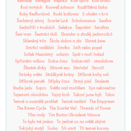
Remade
Renegáti
Replika
Říše upíra
Rod draků
Rod mrtvých
Roswell Johnson
Roztříštěná láska
Ruby Redfordová
Rudá královna
S ohněm v krvi
Šarlatový závoj
Scarlet Luck
Scholomance
Seafire
Sedmiříší v troskách
Selekce
Šepotání
Serafina
Šest vran
Šestnáct duší
Skandar a zloděj jednorožců
Skleněný trůn
Škola dobra a zla
Slavné Jane
Smrtící vzdělání
Smrtka
Sníh nebo popel
Snílek Neznámý
solanin
Spát v moři hvězd
Spřízněni volbou
Srdce času
Srdcerváči
standalone
Šťastné dívky
Stínové eso
Stmívání
Storočí
Stránky světa
Strážkyně brány
Stříbrné knihy snů
Stříbrné perutě
Střípky času
Strmý pád
Students
Studie jedu
Supro
Světla nad močálem
Syn nekonečna
Tajemství obsidiánu
Tajný kruh
Takoví jsme byli
Talon
Temné a osamělé prokletí
Temné nadání
The Empyrean
The Raven Cycle
The Scarlet Veil
Threads of Power
Tíha vody
Tim Burton Ukradené Vánoce
To bylo tvé jméno
To jediné co na světě zbývá
Tokijský motýl
Touha
Trh smrti
Tři temné koruny