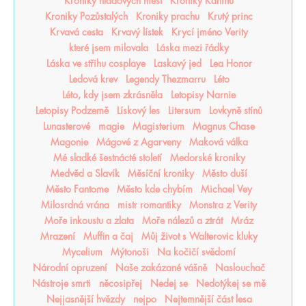
Kroniky hladových měst
Kroniky Kaninu
Kroniky Pozůstalých
Kroniky prachu
Krutý princ
Krvavá cesta
Krvavý lístek
Krycí jméno Verity
které jsem milovala
Láska mezi řádky
Láska ve střihu cosplaye
Laskavý jed
Lea Honor
Ledová krev
Legendy Thezmarru
Léto
Léto, kdy jsem zkrásněla
Letopisy Narnie
Letopisy Podzemě
Lískový les
Litersum
Lovkyně stínů
Lunasterové
magie
Magisterium
Magnus Chase
Magonie
Mágové z Agarveny
Maková válka
Mé sladké šestnácté století
Medorské kroniky
Medvěd a Slavík
Měsíční kroniky
Město duší
Město Fantome
Město kde chybím
Michael Vey
Milosrdná vrána
mistr romantiky
Monstra z Verity
Moře inkoustu a zlata
Moře nálezů a ztrát
Mráz
Mrazení
Muffin a čaj
Můj život s Walterovic kluky
Mycelium
Mýtonoši
Na kočičí svědomí
Národní opruzení
Naše zakázané vášně
Naslouchač
Nástroje smrti
něcosipřej
Nedej se
Nedotýkej se mě
Nejjasnější hvězdy
nejpo
Nejtemnější část lesa