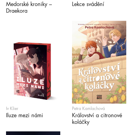
Medorské kroniky –
Lekce svádění
Draekora
Iv Klier
Petra Kamlachová
Iluze mezi námi
Království a citronové
koláčky