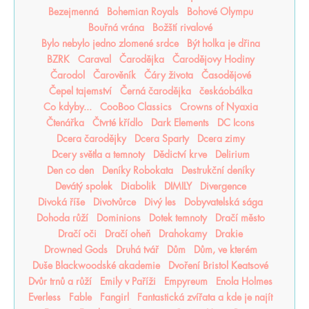
Bezejmenná
Bohemian Royals
Bohové Olympu
Bouřná vrána
Božští rivalové
Bylo nebylo jedno zlomené srdce
Být holka je dřina
BZRK
Caraval
Čarodějka
Čarodějovy Hodiny
Čarodol
Čarověník
Čáry života
Časodějové
Čepel tajemství
Černá čarodějka
českáobálka
Co kdyby...
CooBoo Classics
Crowns of Nyaxia
Čtenářka
Čtvrté křídlo
Dark Elements
DC Icons
Dcera čarodějky
Dcera Sparty
Dcera zimy
Dcery světla a temnoty
Dědictví krve
Delirium
Den co den
Deníky Robokata
Destrukční deníky
Devátý spolek
Diabolik
DIMILY
Divergence
Divoká říše
Divotvůrce
Divý les
Dobyvatelská sága
Dohoda růží
Dominions
Dotek temnoty
Dračí město
Dračí oči
Dračí oheň
Drahokamy
Drakie
Drowned Gods
Druhá tvář
Dům
Dům, ve kterém
Duše Blackwoodské akademie
Dvoření Bristol Keatsové
Dvůr trnů a růží
Emily v Paříži
Empyreum
Enola Holmes
Everless
Fable
Fangirl
Fantastická zvířata a kde je najít