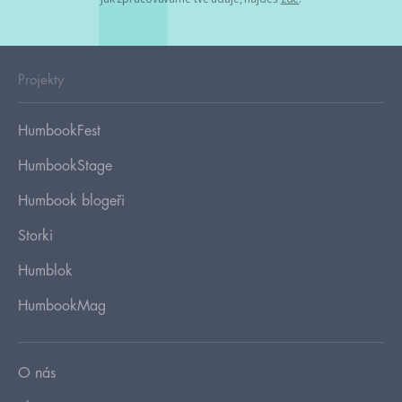
Projekty
HumbookFest
HumbookStage
Humbook blogeři
Storki
Humblok
HumbookMag
O nás