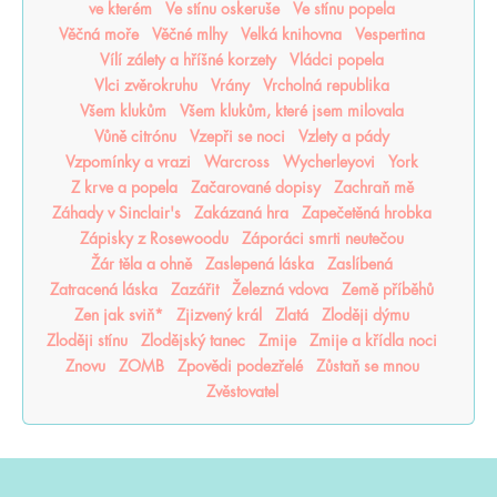
ve kterém
Ve stínu oskeruše
Ve stínu popela
Věčná moře
Věčné mlhy
Velká knihovna
Vespertina
Vílí zálety a hříšné korzety
Vládci popela
Vlci zvěrokruhu
Vrány
Vrcholná republika
Všem klukům
Všem klukům, které jsem milovala
Vůně citrónu
Vzepři se noci
Vzlety a pády
Vzpomínky a vrazi
Warcross
Wycherleyovi
York
Z krve a popela
Začarované dopisy
Zachraň mě
Záhady v Sinclair's
Zakázaná hra
Zapečetěná hrobka
Zápisky z Rosewoodu
Záporáci smrti neutečou
Žár těla a ohně
Zaslepená láska
Zaslíbená
Zatracená láska
Zazářit
Železná vdova
Země příběhů
Zen jak sviň*
Zjizvený král
Zlatá
Zloději dýmu
Zloději stínu
Zlodějský tanec
Zmije
Zmije a křídla noci
Znovu
ZOMB
Zpovědi podezřelé
Zůstaň se mnou
Zvěstovatel