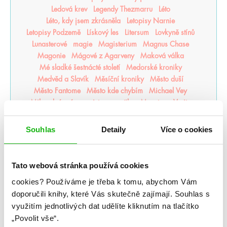
Ledová krev
Legendy Thezmarru
Léto
Léto, kdy jsem zkrásněla
Letopisy Narnie
Letopisy Podzemě
Lískový les
Litersum
Lovkyně stínů
Lunasterové
magie
Magisterium
Magnus Chase
Magonie
Mágové z Agarveny
Maková válka
Mé sladké šestnácté století
Medorské kroniky
Medvěd a Slavík
Měsíční kroniky
Město duší
Město Fantome
Město kde chybím
Michael Vey
Milosrdná vrána
mistr romantiky
Monstra z Verity
Moře inkoustu a zlata
Moře nálezů a ztrát
Mráz
Mrazení
Muffin a čaj
Můj život s Walterovic kluky
Souhlas
Detaily
Více o cookies
Mycelium
Mýtonoši
Na kočičí svědomí
Národní opruzení
Naše zakázané vášně
Naslouchač
Nástroje smrti
něcosipřej
Nedej se
Nedotýkej se mě
Tato webová stránka používá cookies
Nejjasnější hvězdy
nejpo
Nejtemnější část lesa
cookies?
Používáme je třeba k tomu, abychom Vám
Někdo jako ty
Neřádi
Nespoutaný chaos
Never After
doporučili knihy, které Vás skutečně zajímají.
Souhlas s
Nevítaní
Nezdolná
Nikdynoc
Nikdyuš
Noční partie
využitím jednotlivých dat udělíte kliknutím na tlačítko
Nocte
Noví alchymisté
Nozaki
Nyxia
„Povolit vše“.
Odkaz dračích jezdců
Odkaz lidské mysli