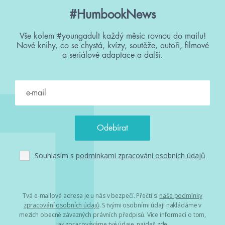
#HumbookNews
Vše kolem #youngadult každý měsíc rovnou do mailu!
Nové knihy, co se chystá, kvízy, soutěže, autoři, filmové
a seriálové adaptace a další.
Souhlasím s
podmínkami zpracování osobních údajů
Tvá e-mailová adresa je u nás v bezpečí. Přečti si
naše podmínky
zpracování osobních údajů
. S tvými osobními údaji nakládáme v
mezích obecně závazných právních předpisů. Více informací o tom,
jak zpracováváme tvé údaje, najdeš
zde
.