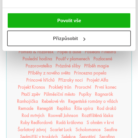
Odkaz Orďši
Ofélie Scaleová
Oheň a kov
Ohnivák
Oko za oko
olaskutunejde
Once Upon a Broken Heart
Opačno
Ostrov živlů
Ostrovy bohů
Osud a plamen
Povolit vše
Pád zkázy a hněvu
Pamatuj na smrt
Panovo znamení
Panův tajemný odkaz
Pasažérka
Percy Jackson
Pěškopisy
Phobos
Píseň zimy
Plující svět
Přizpůsobit
Pod štítem magie
pomaláromantika
Pomněnka
Pomsta & rozbřesk
Popel a duše
Poslední Finestra
Poslední hodina
Poušť v plamenech
Pozlacené
Pozorovatelka
Prázdné sliby
Příběh magie
Příběhy z nového světa
Princezna popela
Princové hříchů
Přízraky noci
Projekt Alfa
Projekt Kronos
Prokletý trůn
Proroctví
První konec
Ptačí zpěv
Půlměsíční město
Pupíky
Ragnarök
Ranhojička
Rebelové vln
Regentské romány o vílách
Remade
Renegáti
Replika
Říše upíra
Rod draků
Rod mrtvých
Roswell Johnson
Roztříštěná láska
Ruby Redfordová
Rudá královna
S ohněm v krvi
Šarlatový závoj
Scarlet Luck
Scholomance
Seafire
Sedmiříší v troskách
Selekce
Šepotání
Serafina