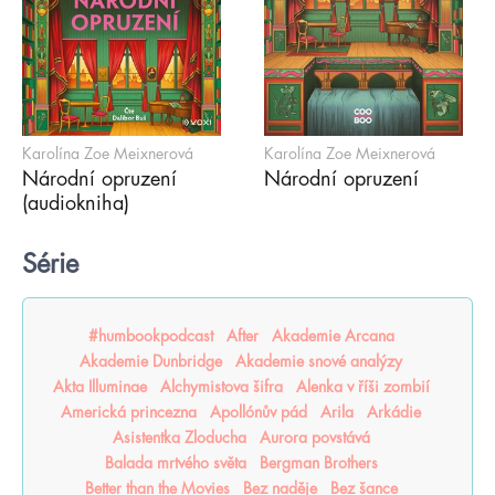
Karolína Zoe Meixnerová
Karolína Zoe Meixnerová
Národní opruzení
Národní opruzení
(audiokniha)
Série
#humbookpodcast
After
Akademie Arcana
Akademie Dunbridge
Akademie snové analýzy
Akta Illuminae
Alchymistova šifra
Alenka v říši zombií
Americká princezna
Apollónův pád
Arila
Arkádie
Asistentka Zloducha
Aurora povstává
Balada mrtvého světa
Bergman Brothers
Better than the Movies
Bez naděje
Bez šance