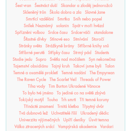
Šest vran
Šestnáct duší
Skandar a zloděj jednorožců
Skleněný trůn
Škola dobra a zla
Slavné Jane
Smrtící vzdělání
Smrtka
Sníh nebo popel
Snílek Neznámý
solanin
Spát v moři hvězd
Spřízněni volbou
Srdce času
Srdcerváči
standalone
Šťastné dívky
Stínové eso
Stmívání
Storočí
Stránky světa
Strážkyně brány
Stříbrné knihy snů
Stříbrné perutě
Střípky času
Strmý pád
Students
Studie jedu
Supro
Světla nad močálem
Syn nekonečna
Tajemství obsidiánu
Tajný kruh
Takoví jsme byli
Talon
Temné a osamělé prokletí
Temné nadání
The Empyrean
The Raven Cycle
The Scarlet Veil
Threads of Power
Tíha vody
Tim Burton Ukradené Vánoce
To bylo tvé jméno
To jediné co na světě zbývá
Tokijský motýl
Touha
Trh smrti
Tři temné koruny
Třinácté znamení
Trnitá kletba
Třpytný dvůr
Tvá dubnová lež
Uchvatitelé říší
Ukradený dědic
Univerzita výjimečných
Upíří deníky
Úsvit temna
Válka ztracených srdcí
Vampýrská akademie
Vardari