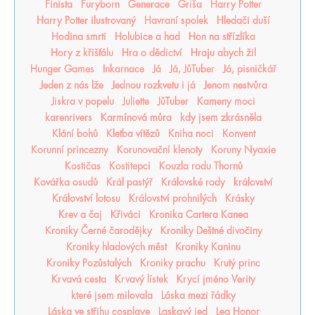
Finista
Furyborn
Generace
Griša
Harry Potter
Harry Potter ilustrovaný
Havraní spolek
Hledači duší
Hodina smrti
Holubice a had
Hon na střízlíka
Hory z křišťálu
Hra o dědictví
Hraju abych žil
Hunger Games
Inkarnace
Já
Já, JůTuber
Já, pisničkář
Jeden z nás lže
Jednou rozkvetu i já
Jenom nestvůra
Jiskra v popelu
Juliette
JůTuber
Kameny moci
karenrivers
Karmínová můra
kdy jsem zkrásněla
Klání bohů
Kletba vítězů
Kniha noci
Konvent
Korunní princezny
Korunovační klenoty
Koruny Nyaxie
Kostičas
Kostitepci
Kouzla rodu Thornů
Kovářka osudů
Král pastýř
Královské rody
království
Království lotosu
Království prohnilých
Krásky
Krev a čaj
Křiváci
Kronika Cartera Kanea
Kroniky Černé čarodějky
Kroniky Deštné divočiny
Kroniky hladových měst
Kroniky Kaninu
Kroniky Pozůstalých
Kroniky prachu
Krutý princ
Krvavá cesta
Krvavý lístek
Krycí jméno Verity
které jsem milovala
Láska mezi řádky
Láska ve střihu cosplaye
Laskavý jed
Lea Honor