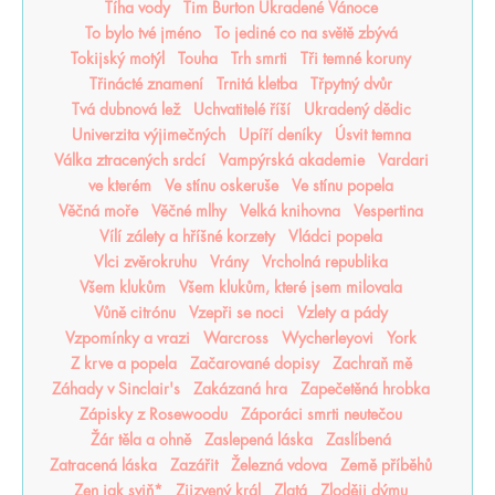
Tíha vody
Tim Burton Ukradené Vánoce
To bylo tvé jméno
To jediné co na světě zbývá
Tokijský motýl
Touha
Trh smrti
Tři temné koruny
Třinácté znamení
Trnitá kletba
Třpytný dvůr
Tvá dubnová lež
Uchvatitelé říší
Ukradený dědic
Univerzita výjimečných
Upíří deníky
Úsvit temna
Válka ztracených srdcí
Vampýrská akademie
Vardari
ve kterém
Ve stínu oskeruše
Ve stínu popela
Věčná moře
Věčné mlhy
Velká knihovna
Vespertina
Vílí zálety a hříšné korzety
Vládci popela
Vlci zvěrokruhu
Vrány
Vrcholná republika
Všem klukům
Všem klukům, které jsem milovala
Vůně citrónu
Vzepři se noci
Vzlety a pády
Vzpomínky a vrazi
Warcross
Wycherleyovi
York
Z krve a popela
Začarované dopisy
Zachraň mě
Záhady v Sinclair's
Zakázaná hra
Zapečetěná hrobka
Zápisky z Rosewoodu
Záporáci smrti neutečou
Žár těla a ohně
Zaslepená láska
Zaslíbená
Zatracená láska
Zazářit
Železná vdova
Země příběhů
Zen jak sviň*
Zjizvený král
Zlatá
Zloději dýmu