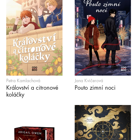
Petra Kamlachová
Jana Kvičerová
Království a citronové
Pouto zimní noci
koláčky