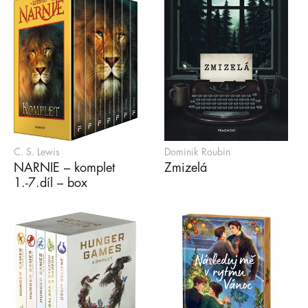
C. S. Lewis
Dominik Roubin
NARNIE – komplet
Zmizelá
1.-7.díl – box