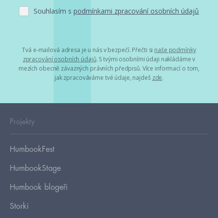
Souhlasím s
podmínkami zpracování osobních údajů
Tvá e-mailová adresa je u nás v bezpečí. Přečti si
naše podmínky
zpracování osobních údajů
. S tvými osobními údaji nakládáme v
mezích obecně závazných právních předpisů. Více informací o tom,
jak zpracováváme tvé údaje, najdeš
zde
.
Projekty
HumbookFest
HumbookStage
Humbook blogeři
Storki