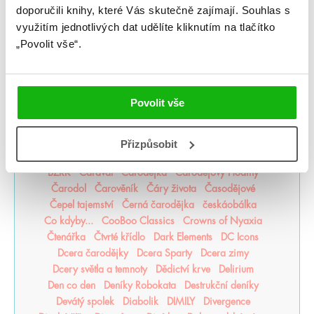
doporučili knihy, které Vás skutečně zajímají.
Souhlas s
#humbookpodcast
After
Akademie Arcana
využitím jednotlivých dat udělíte kliknutím na tlačítko
Akademie Dunbridge
Akademie snové analýzy
„Povolit vše“.
Akta Illuminae
Alchymistova šifra
Alenka v říši zombií
Americká princezna
Apollónův pád
Arila
Arkádie
Asistentka Zloducha
Aurora povstává
Balada mrtvého světa
Bergman Brothers
Povolit vše
Better than the Movies
Bez naděje
Bez šance
Bezejmenná
Bohemian Royals
Bohové Olympu
Bouřná vrána
Božští rivalové
Přizpůsobit
Bylo nebylo jedno zlomené srdce
Být holka je dřina
BZRK
Caraval
Čarodějka
Čarodějovy Hodiny
Čarodol
Čarověník
Čáry života
Časodějové
Čepel tajemství
Černá čarodějka
českáobálka
Co kdyby...
CooBoo Classics
Crowns of Nyaxia
Čtenářka
Čtvrté křídlo
Dark Elements
DC Icons
Dcera čarodějky
Dcera Sparty
Dcera zimy
Dcery světla a temnoty
Dědictví krve
Delirium
Den co den
Deníky Robokata
Destrukční deníky
Devátý spolek
Diabolik
DIMILY
Divergence