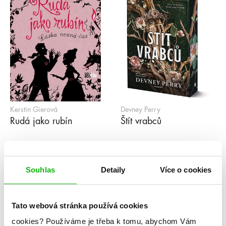
Kerstin Gierová
Devney Perry
Rudá jako rubín
Štít vrabců
1
2
3
4
5
...
99
»
Souhlas
Detaily
Více o cookies
Série
Tato webová stránka používá cookies
cookies?
Používáme je třeba k tomu, abychom Vám