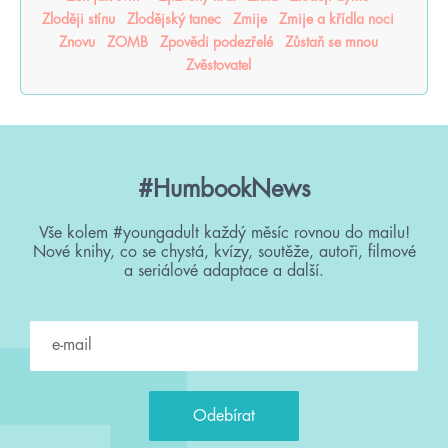
Zloději stínu
Zlodějský tanec
Zmije
Zmije a křídla noci
Znovu
ZOMB
Zpovědi podezřelé
Zůstaň se mnou
Zvěstovatel
#HumbookNews
Vše kolem #youngadult každý měsíc rovnou do mailu!
Nové knihy, co se chystá, kvízy, soutěže, autoři, filmové
a seriálové adaptace a další.