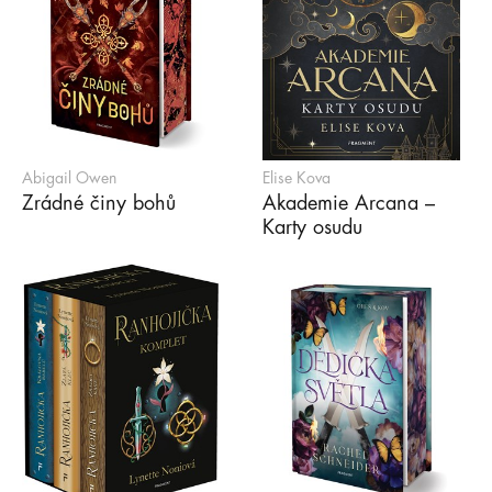
Abigail Owen
Elise Kova
Zrádné činy bohů
Akademie Arcana –
Karty osudu