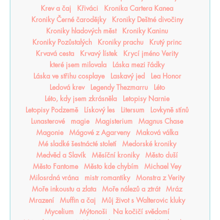
Krev a čaj
Křiváci
Kronika Cartera Kanea
Kroniky Černé čarodějky
Kroniky Deštné divočiny
Kroniky hladových měst
Kroniky Kaninu
Kroniky Pozůstalých
Kroniky prachu
Krutý princ
Krvavá cesta
Krvavý lístek
Krycí jméno Verity
které jsem milovala
Láska mezi řádky
Láska ve střihu cosplaye
Laskavý jed
Lea Honor
Ledová krev
Legendy Thezmarru
Léto
Léto, kdy jsem zkrásněla
Letopisy Narnie
Letopisy Podzemě
Lískový les
Litersum
Lovkyně stínů
Lunasterové
magie
Magisterium
Magnus Chase
Magonie
Mágové z Agarveny
Maková válka
Mé sladké šestnácté století
Medorské kroniky
Medvěd a Slavík
Měsíční kroniky
Město duší
Město Fantome
Město kde chybím
Michael Vey
Milosrdná vrána
mistr romantiky
Monstra z Verity
Moře inkoustu a zlata
Moře nálezů a ztrát
Mráz
Mrazení
Muffin a čaj
Můj život s Walterovic kluky
Mycelium
Mýtonoši
Na kočičí svědomí