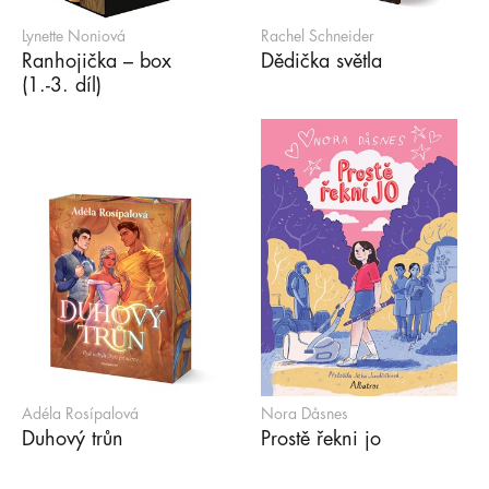
Lynette Noniová
Rachel Schneider
Ranhojička – box
Dědička světla
(1.-3. díl)
Adéla Rosípalová
Nora Dåsnes
Duhový trůn
Prostě řekni jo