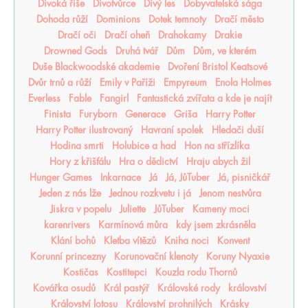
Divoká říše
Divotvůrce
Divý les
Dobyvatelská sága
Dohoda růží
Dominions
Dotek temnoty
Dračí město
Dračí oči
Dračí oheň
Drahokamy
Drakie
Drowned Gods
Druhá tvář
Dům
Dům, ve kterém
Duše Blackwoodské akademie
Dvoření Bristol Keatsové
Dvůr trnů a růží
Emily v Paříži
Empyreum
Enola Holmes
Everless
Fable
Fangirl
Fantastická zvířata a kde je najít
Finista
Furyborn
Generace
Griša
Harry Potter
Harry Potter ilustrovaný
Havraní spolek
Hledači duší
Hodina smrti
Holubice a had
Hon na střízlíka
Hory z křišťálu
Hra o dědictví
Hraju abych žil
Hunger Games
Inkarnace
Já
Já, JůTuber
Já, pisničkář
Jeden z nás lže
Jednou rozkvetu i já
Jenom nestvůra
Jiskra v popelu
Juliette
JůTuber
Kameny moci
karenrivers
Karmínová můra
kdy jsem zkrásněla
Klání bohů
Kletba vítězů
Kniha noci
Konvent
Korunní princezny
Korunovační klenoty
Koruny Nyaxie
Kostičas
Kostitepci
Kouzla rodu Thornů
Kovářka osudů
Král pastýř
Královské rody
království
Království lotosu
Království prohnilých
Krásky