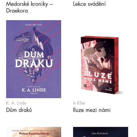
Medorské kroniky –
Lekce svádění
Draekora
K. A. Linde
Iv Klier
Dům draků
Iluze mezi námi