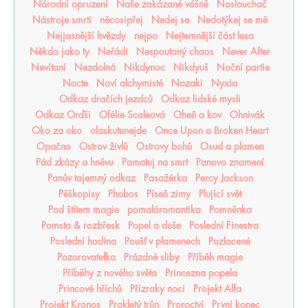
Národní opruzení
Naše zakázané vášně
Naslouchač
Nástroje smrti
něcosipřej
Nedej se
Nedotýkej se mě
Nejjasnější hvězdy
nejpo
Nejtemnější část lesa
Někdo jako ty
Neřádi
Nespoutaný chaos
Never After
Nevítaní
Nezdolná
Nikdynoc
Nikdyuš
Noční partie
Nocte
Noví alchymisté
Nozaki
Nyxia
Odkaz dračích jezdců
Odkaz lidské mysli
Odkaz Orďši
Ofélie Scaleová
Oheň a kov
Ohnivák
Oko za oko
olaskutunejde
Once Upon a Broken Heart
Opačno
Ostrov živlů
Ostrovy bohů
Osud a plamen
Pád zkázy a hněvu
Pamatuj na smrt
Panovo znamení
Panův tajemný odkaz
Pasažérka
Percy Jackson
Pěškopisy
Phobos
Píseň zimy
Plující svět
Pod štítem magie
pomaláromantika
Pomněnka
Pomsta & rozbřesk
Popel a duše
Poslední Finestra
Poslední hodina
Poušť v plamenech
Pozlacené
Pozorovatelka
Prázdné sliby
Příběh magie
Příběhy z nového světa
Princezna popela
Princové hříchů
Přízraky noci
Projekt Alfa
Projekt Kronos
Prokletý trůn
Proroctví
První konec