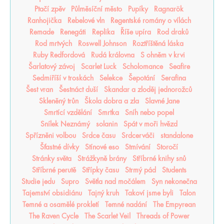
Ptačí zpěv
Půlměsíční město
Pupíky
Ragnarök
Ranhojička
Rebelové vln
Regentské romány o vílách
Remade
Renegáti
Replika
Říše upíra
Rod draků
Rod mrtvých
Roswell Johnson
Roztříštěná láska
Ruby Redfordová
Rudá královna
S ohněm v krvi
Šarlatový závoj
Scarlet Luck
Scholomance
Seafire
Sedmiříší v troskách
Selekce
Šepotání
Serafina
Šest vran
Šestnáct duší
Skandar a zloděj jednorožců
Skleněný trůn
Škola dobra a zla
Slavné Jane
Smrtící vzdělání
Smrtka
Sníh nebo popel
Snílek Neznámý
solanin
Spát v moři hvězd
Spřízněni volbou
Srdce času
Srdcerváči
standalone
Šťastné dívky
Stínové eso
Stmívání
Storočí
Stránky světa
Strážkyně brány
Stříbrné knihy snů
Stříbrné perutě
Střípky času
Strmý pád
Students
Studie jedu
Supro
Světla nad močálem
Syn nekonečna
Tajemství obsidiánu
Tajný kruh
Takoví jsme byli
Talon
Temné a osamělé prokletí
Temné nadání
The Empyrean
The Raven Cycle
The Scarlet Veil
Threads of Power