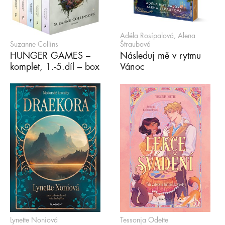
Adéla Rosípalová, Alena
Suzanne Collins
Štraubová
HUNGER GAMES –
Následuj mě v rytmu
komplet, 1.-5.díl – box
Vánoc
Lynette Noniová
Tessonja Odette