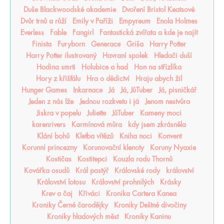
Duše Blackwoodské akademie
Dvoření Bristol Keatsové
Dvůr trnů a růží
Emily v Paříži
Empyreum
Enola Holmes
Everless
Fable
Fangirl
Fantastická zvířata a kde je najít
Finista
Furyborn
Generace
Griša
Harry Potter
Harry Potter ilustrovaný
Havraní spolek
Hledači duší
Hodina smrti
Holubice a had
Hon na střízlíka
Hory z křišťálu
Hra o dědictví
Hraju abych žil
Hunger Games
Inkarnace
Já
Já, JůTuber
Já, pisničkář
Jeden z nás lže
Jednou rozkvetu i já
Jenom nestvůra
Jiskra v popelu
Juliette
JůTuber
Kameny moci
karenrivers
Karmínová můra
kdy jsem zkrásněla
Klání bohů
Kletba vítězů
Kniha noci
Konvent
Korunní princezny
Korunovační klenoty
Koruny Nyaxie
Kostičas
Kostitepci
Kouzla rodu Thornů
Kovářka osudů
Král pastýř
Královské rody
království
Království lotosu
Království prohnilých
Krásky
Krev a čaj
Křiváci
Kronika Cartera Kanea
Kroniky Černé čarodějky
Kroniky Deštné divočiny
Kroniky hladových měst
Kroniky Kaninu