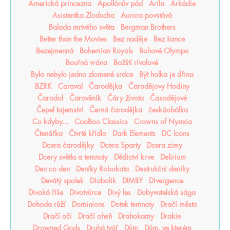
Americká princezna
Apollónův pád
Arila
Arkádie
Asistentka Zloducha
Aurora povstává
Balada mrtvého světa
Bergman Brothers
Better than the Movies
Bez naděje
Bez šance
Bezejmenná
Bohemian Royals
Bohové Olympu
Bouřná vrána
Božští rivalové
Bylo nebylo jedno zlomené srdce
Být holka je dřina
BZRK
Caraval
Čarodějka
Čarodějovy Hodiny
Čarodol
Čarověník
Čáry života
Časodějové
Čepel tajemství
Černá čarodějka
českáobálka
Co kdyby...
CooBoo Classics
Crowns of Nyaxia
Čtenářka
Čtvrté křídlo
Dark Elements
DC Icons
Dcera čarodějky
Dcera Sparty
Dcera zimy
Dcery světla a temnoty
Dědictví krve
Delirium
Den co den
Deníky Robokata
Destrukční deníky
Devátý spolek
Diabolik
DIMILY
Divergence
Divoká říše
Divotvůrce
Divý les
Dobyvatelská sága
Dohoda růží
Dominions
Dotek temnoty
Dračí město
Dračí oči
Dračí oheň
Drahokamy
Drakie
Drowned Gods
Druhá tvář
Dům
Dům, ve kterém