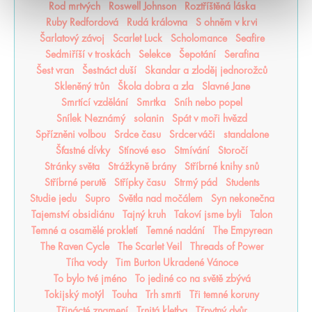
Rod mrtvých
Roswell Johnson
Roztříštěná láska
Ruby Redfordová
Rudá královna
S ohněm v krvi
Šarlatový závoj
Scarlet Luck
Scholomance
Seafire
Sedmiříší v troskách
Selekce
Šepotání
Serafina
Šest vran
Šestnáct duší
Skandar a zloděj jednorožců
Skleněný trůn
Škola dobra a zla
Slavné Jane
Smrtící vzdělání
Smrtka
Sníh nebo popel
Snílek Neznámý
solanin
Spát v moři hvězd
Spřízněni volbou
Srdce času
Srdcerváči
standalone
Šťastné dívky
Stínové eso
Stmívání
Storočí
Stránky světa
Strážkyně brány
Stříbrné knihy snů
Stříbrné perutě
Střípky času
Strmý pád
Students
Studie jedu
Supro
Světla nad močálem
Syn nekonečna
Tajemství obsidiánu
Tajný kruh
Takoví jsme byli
Talon
Temné a osamělé prokletí
Temné nadání
The Empyrean
The Raven Cycle
The Scarlet Veil
Threads of Power
Tíha vody
Tim Burton Ukradené Vánoce
To bylo tvé jméno
To jediné co na světě zbývá
Tokijský motýl
Touha
Trh smrti
Tři temné koruny
Třinácté znamení
Trnitá kletba
Třpytný dvůr