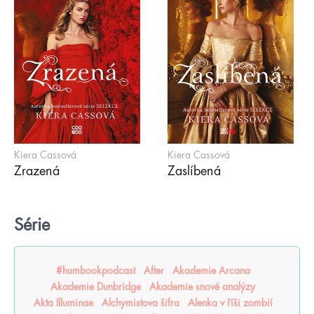
Kiera Cassová
Kiera Cassová
Zrazená
Zaslíbená
Série
#humbookpodcast
After
Akademie Arcana
Akademie Dunbridge
Akademie snové analýzy
Akta Illuminae
Alchymistova šifra
Alenka v říši zombií