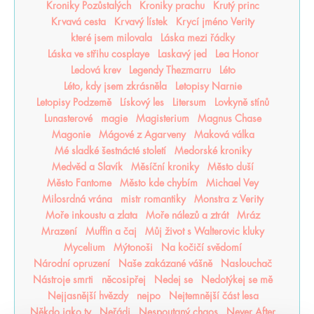
Kroniky Pozůstalých
Kroniky prachu
Krutý princ
Krvavá cesta
Krvavý lístek
Krycí jméno Verity
které jsem milovala
Láska mezi řádky
Láska ve střihu cosplaye
Laskavý jed
Lea Honor
Ledová krev
Legendy Thezmarru
Léto
Léto, kdy jsem zkrásněla
Letopisy Narnie
Letopisy Podzemě
Lískový les
Litersum
Lovkyně stínů
Lunasterové
magie
Magisterium
Magnus Chase
Magonie
Mágové z Agarveny
Maková válka
Mé sladké šestnácté století
Medorské kroniky
Medvěd a Slavík
Měsíční kroniky
Město duší
Město Fantome
Město kde chybím
Michael Vey
Milosrdná vrána
mistr romantiky
Monstra z Verity
Moře inkoustu a zlata
Moře nálezů a ztrát
Mráz
Mrazení
Muffin a čaj
Můj život s Walterovic kluky
Mycelium
Mýtonoši
Na kočičí svědomí
Národní opruzení
Naše zakázané vášně
Naslouchač
Nástroje smrti
něcosipřej
Nedej se
Nedotýkej se mě
Nejjasnější hvězdy
nejpo
Nejtemnější část lesa
Někdo jako ty
Neřádi
Nespoutaný chaos
Never After