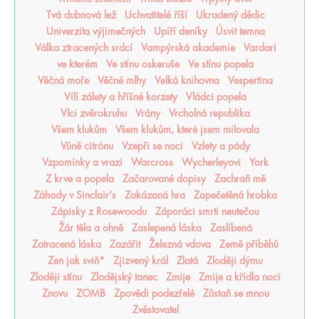
Tvá dubnová lež
Uchvatitelé říší
Ukradený dědic
Univerzita výjimečných
Upíří deníky
Úsvit temna
Válka ztracených srdcí
Vampýrská akademie
Vardari
ve kterém
Ve stínu oskeruše
Ve stínu popela
Věčná moře
Věčné mlhy
Velká knihovna
Vespertina
Vílí zálety a hříšné korzety
Vládci popela
Vlci zvěrokruhu
Vrány
Vrcholná republika
Všem klukům
Všem klukům, které jsem milovala
Vůně citrónu
Vzepři se noci
Vzlety a pády
Vzpomínky a vrazi
Warcross
Wycherleyovi
York
Z krve a popela
Začarované dopisy
Zachraň mě
Záhady v Sinclair's
Zakázaná hra
Zapečetěná hrobka
Zápisky z Rosewoodu
Záporáci smrti neutečou
Žár těla a ohně
Zaslepená láska
Zaslíbená
Zatracená láska
Zazářit
Železná vdova
Země příběhů
Zen jak sviň*
Zjizvený král
Zlatá
Zloději dýmu
Zloději stínu
Zlodějský tanec
Zmije
Zmije a křídla noci
Znovu
ZOMB
Zpovědi podezřelé
Zůstaň se mnou
Zvěstovatel