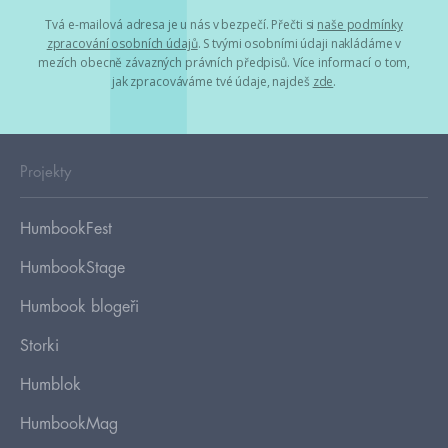
Tvá e-mailová adresa je u nás v bezpečí. Přečti si
naše podmínky
zpracování osobních údajů
. S tvými osobními údaji nakládáme v
mezích obecně závazných právních předpisů. Více informací o tom,
jak zpracováváme tvé údaje, najdeš
zde
.
Projekty
HumbookFest
HumbookStage
Humbook blogeři
Storki
Humblok
HumbookMag