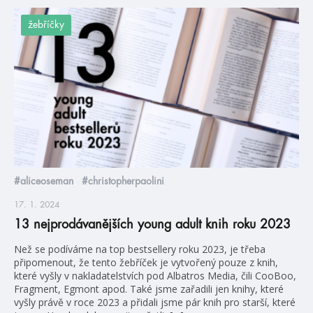
žebříčky
#aliceoseman
#christopherpaolini
17. 1. 2024
13 nejprodávanějších young adult knih roku 2023
Než se podíváme na top bestsellery roku 2023, je třeba
připomenout, že tento žebříček je vytvořený pouze z knih,
které vyšly v nakladatelstvích pod Albatros Media, čili CooBoo,
Fragment, Egmont apod. Také jsme zařadili jen knihy, které
vyšly právě v roce 2023 a přidali jsme pár knih pro starší, které