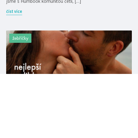
jsme s Humbook komunitou četli, […]
číst více
žebříčky
#améliewenzhao
#catherinedoyle
8. 6. 2023
7 nejlepších polibků ve fantasy knihách
Polibky rozhodně nejsou výsadou romantických contemporary