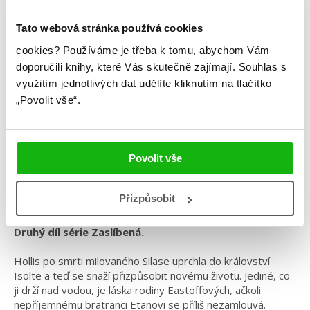
Tato webová stránka používá cookies
Kiera Cassová
cookies?
Používáme je třeba k tomu, abychom Vám
doporučili knihy, které Vás skutečně zajímají.
Souhlas s
Zrazená
využitím jednotlivých dat udělíte kliknutím na tlačítko
„Povolit vše“.
Kategorie: young adult
Žánr: Fantasy
Série: Zaslíbená
Povolit vše
#kieracass
#království
#odnenávistiklásce
#zaslíbená
Přizpůsobit
Dokáže naslouchat svému srdci, i když je zlomené?
Druhý díl série Zaslíbená.
Hollis po smrti milovaného Silase uprchla do království
Isolte a teď se snaží přizpůsobit novému životu. Jediné, co
ji drží nad vodou, je láska rodiny Eastoffových, ačkoli
nepříjemnému bratranci Etanovi se příliš nezamlouvá.