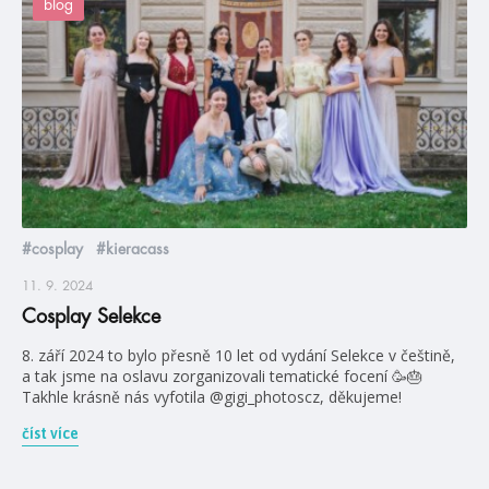
blog
#cosplay
#kieracass
11. 9. 2024
Cosplay Selekce
8. září 2024 to bylo přesně 10 let od vydání Selekce v češtině,
a tak jsme na oslavu zorganizovali tematické focení 🥳🎂
Takhle krásně nás vyfotila @gigi_photoscz, děkujeme!
číst více