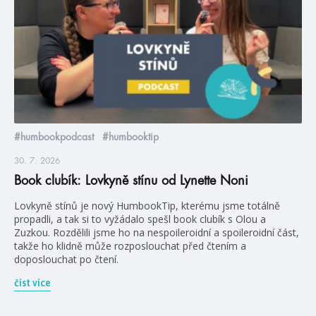
#humbookpodcast
#humbooktip
30. 7. 2026
Book clubík: Lovkyně stínu od Lynette Noni
Lovkyně stínů je nový HumbookTip, kterému jsme totálně
propadli, a tak si to vyžádalo spešl book clubík s Olou a
Zuzkou. Rozdělili jsme ho na nespoileroidní a spoileroidní část,
takže ho klidně může rozposlouchat před čtením a
doposlouchat po čtení.
číst více