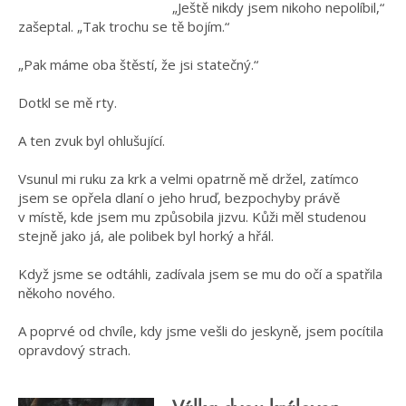
„Ještě nikdy jsem nikoho nepolíbil,“
zašeptal. „Tak trochu se tě bojím.“
„Pak máme oba štěstí, že jsi statečný.“
Dotkl se mě rty.
A ten zvuk byl ohlušující.
Vsunul mi ruku za krk a velmi opatrně mě držel, zatímco
jsem se opřela dlaní o jeho hruď, bezpochyby právě
v místě, kde jsem mu způsobila jizvu. Kůži měl studenou
stejně jako já, ale polibek byl horký a hřál.
Když jsme se odtáhli, zadívala jsem se mu do očí a spatřila
někoho nového.
A poprvé od chvíle, kdy jsme vešli do jeskyně, jsem pocítila
opravdový strach.