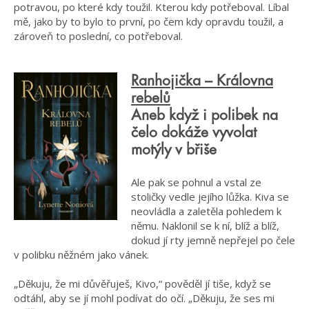
potravou, po které kdy toužil. Kterou kdy potřeboval. Líbal
mě, jako by to bylo to první, po čem kdy opravdu toužil, a
zároveň to poslední, co potřeboval.
Ranhojička – Královna
rebelů
Aneb když i polibek na
čelo dokáže vyvolat
motýly v břiše
Ale pak se pohnul a vstal ze
stoličky vedle jejího lůžka. Kiva se
neovládla a zaletěla pohledem k
němu. Naklonil se k ní, blíž a blíž,
dokud jí rty jemně nepřejel po čele
v polibku něžném jako vánek.
„Děkuju, že mi důvěřuješ, Kivo,“ pověděl jí tiše, když se
odtáhl, aby se jí mohl podívat do očí. „Děkuju, že ses mi