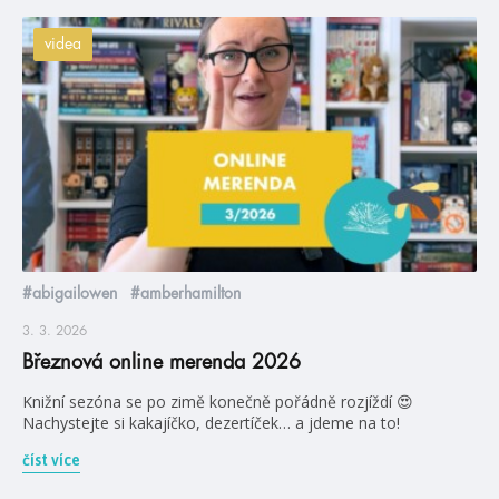
videa
#abigailowen
#amberhamilton
3. 3. 2026
Březnová online merenda 2026
Knižní sezóna se po zimě konečně pořádně rozjíždí 😍
Nachystejte si kakajíčko, dezertíček… a jdeme na to!
číst více