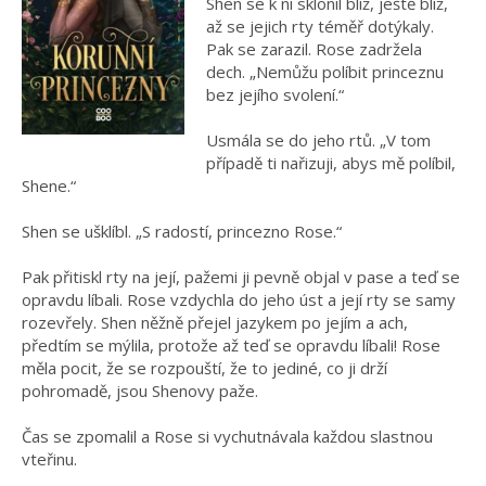
Shen se k ní sklonil blíž, ještě blíž,
až se jejich rty téměř dotýkaly.
Pak se zarazil. Rose zadržela
dech. „Nemůžu políbit princeznu
bez jejího svolení.“
Usmála se do jeho rtů. „V tom
případě ti nařizuji, abys mě políbil,
Shene.“
Shen se ušklíbl. „S radostí, princezno Rose.“
Pak přitiskl rty na její, pažemi ji pevně objal v pase a teď se
opravdu líbali. Rose vzdychla do jeho úst a její rty se samy
rozevřely. Shen něžně přejel jazykem po jejím a ach,
předtím se mýlila, protože až teď se opravdu líbali! Rose
měla pocit, že se rozpouští, že to jediné, co ji drží
pohromadě, jsou Shenovy paže.
Čas se zpomalil a Rose si vychutnávala každou slastnou
vteřinu.