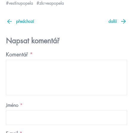
#vestínupopela
#zkrveapopela
předchozí
další
Napsat komentář
Komentář
*
Jméno
*