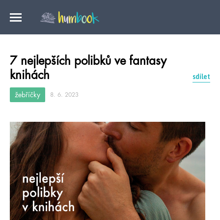
7 nejlepších polibků ve fantasy
knihách
sdílet
žebříčky
8. 6. 2023