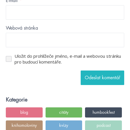
E-mail
*
Webová stránka
Uložit do prohlížeče jméno, e-mail a webovou stránku
pro budoucí komentáře.
Kategorie
blog
citáty
humbookfest
knihomoloviny
kvízy
podcast