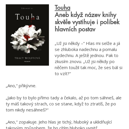
Touha
Aneb když název knihy
skvěle vystihuje i polibek
hlavních postav
„Už jsi někdy –“ Hlas mi selže a já
se zhluboka nadechnu a pomalu
vydechnu. A ještě jednou. Pak to
zkusím znovu. „Už jsi někdy po
něčem toužil tak moc, že ses bál si
to vzít?“
„Ano,“ přikývne.
„Jako by to bylo přímo tady a čekalo, až po tom sáhneš, ale
ty máš takový strach, co se stane, když to ztratíš, že po
tom nikdy nesáhneš?“
„Ano,“ zopakuje. Jeho hlas je tichý, hluboký a uklidňující
takovým způsobem, že ho cítím hluboko uvnitř.