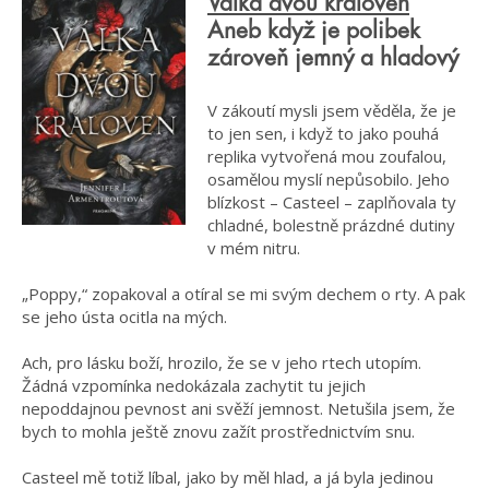
Válka dvou královen
Aneb když je polibek
zároveň jemný a hladový
V zákoutí mysli jsem věděla, že je
to jen sen, i když to jako pouhá
replika vytvořená mou zoufalou,
osamělou myslí nepůsobilo. Jeho
blízkost – Casteel – zaplňovala ty
chladné, bolestně prázdné dutiny
v mém nitru.
„Poppy,“ zopakoval a otíral se mi svým dechem o rty. A pak
se jeho ústa ocitla na mých.
Ach, pro lásku boží, hrozilo, že se v jeho rtech utopím.
Žádná vzpomínka nedokázala zachytit tu jejich
nepoddajnou pevnost ani svěží jemnost. Netušila jsem, že
bych to mohla ještě znovu zažít prostřednictvím snu.
Casteel mě totiž líbal, jako by měl hlad, a já byla jedinou