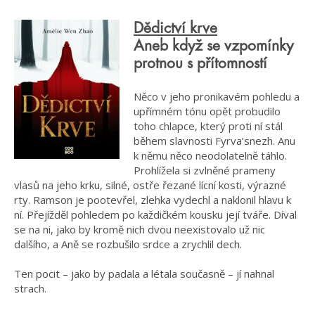
Dědictví krve
Aneb když se vzpomínky
protnou s přítomností
Něco v jeho pronikavém pohledu a
upřímném tónu opět probudilo
toho chlapce, který proti ní stál
během slavnosti Fyrva’snezh. Anu
k němu něco neodolatelně táhlo.
Prohlížela si zvlněné prameny
vlasů na jeho krku, silné, ostře řezané lícní kosti, výrazné
rty. Ramson je pootevřel, zlehka vydechl a naklonil hlavu k
ní. Přejížděl pohledem po každičkém kousku její tváře. Díval
se na ni, jako by kromě nich dvou neexistovalo už nic
dalšího, a Aně se rozbušilo srdce a zrychlil dech.
Ten pocit – jako by padala a létala současně – jí nahnal
strach.