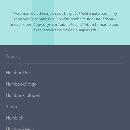
Tvá e-mailová adresa je u nás v bezpečí. Přečti si
naše podmínky
zpracování osobních údajů
. S tvými osobními údaji nakládáme v
mezích obecně závazných právních předpisů. Více informací o tom,
jak zpracováváme tvé údaje, najdeš
zde
.
Projekty
HumbookFest
HumbookStage
Humbook blogeři
Storki
Humblok
HumbookMag