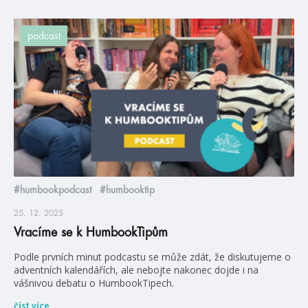
podcast
#humbookpodcast
#humbooktip
25. 12. 2025
Vracíme se k HumbookTipům
Podle prvních minut podcastu se může zdát, že diskutujeme o
adventních kalendářích, ale nebojte nakonec dojde i na
vášnivou debatu o HumbookTipech.
číst více