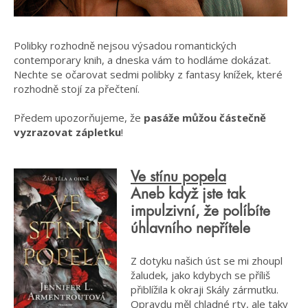
Polibky rozhodně nejsou výsadou romantických
contemporary knih, a dneska vám to hodláme dokázat.
Nechte se očarovat sedmi polibky z fantasy knížek, které
rozhodně stojí za přečtení.
Předem upozorňujeme, že
pasáže můžou částečně
vyzrazovat zápletku
!
Ve stínu popela
Aneb když jste tak
impulzivní, že políbíte
úhlavního nepřítele
Z dotyku našich úst se mi zhoupl
žaludek, jako kdybych se příliš
přiblížila k okraji Skály zármutku.
Opravdu měl chladné rty, ale taky