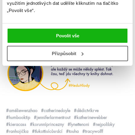
využitím jednotlivých dat udělíte kliknutím na tlačítko
„Povolit vše“.
Ranhojička –
Královna rebelů
Povolit vše
Přizpůsobit
#améliewenzhao
#catherinedoyle
#dědictvíkrve
#humbooktip
#jenniferlarmentrout
#katherinewebber
#kieracass
#korunníprincezny
#lynettenoni
#nejpolibky
#ranhojička
#tlukottisícůsrdcí
#touha
#tracywolff