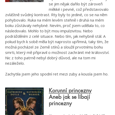
se jim nějak dařilo být zároveň
měkké i pevné, což představovalo
zvláštně svůdný kontrast. Rty byly to jediné, co se na něm
pohybovalo. Ruka na mém levém stehně i druhá na mém
boku zůstávaly nehybné. Nevím, proč jsem udělala to, co
následovalo. Mohlo to být mou impulzivitou. Nebo
podrážděním z celé situace. Nebo tím, jak nehybně stál. A
pokud bych k sobě měla být naprosto upřímná, taky tím, že
možná pocházel ze Země stínů a sloužil prvotnímu bohu
smrti, který mě připravil o možnost zachránit mé království.
Nic z toho patrně nebyl dobrý důvod, ale na tom mi
nezáleželo.
Zachytila jsem jeho spodní ret mezi zuby a kousla jsem ho.
Korunní princezny
Aneb jak se líbají
princezny