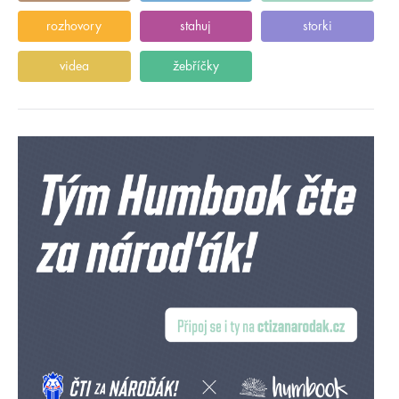
rozhovory
stahuj
storki
videa
žebříčky