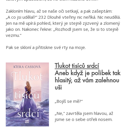
Zakloním hlavu, až se naše oči setkají, a pak zašeptám:
„A co jsi udělal?“ 232 Dlouhé vteřiny nic neříká. Nic neudělá.
Jen na mě upírá pohled, který je stejně zjizvený a zlomený
jako on. Nakonec řekne: „Rozhodl jsem se, že si to stejně
vezmu.“
Pak se skloní a přitiskne své rty na moje.
Tlukot tisíců srdcí
Aneb když je polibek tak
hlasitý, až vám zalehnou
uši
„Bojíš se mě?“
„Ne,“ zavrtěla jsem hlavou, až
jsme se o sebe otřeli nosem.