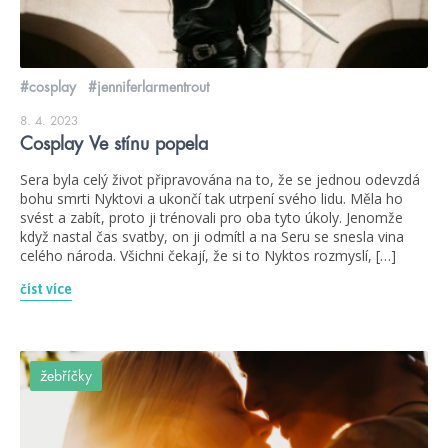
#cosplay
#jenniferlarmentrout
8. 4. 2023
Cosplay Ve stínu popela
Sera byla celý život připravována na to, že se jednou odevzdá
bohu smrti Nyktovi a ukončí tak utrpení svého lidu. Měla ho
svést a zabít, proto ji trénovali pro oba tyto úkoly. Jenomže
když nastal čas svatby, on ji odmítl a na Seru se snesla vina
celého národa. Všichni čekají, že si to Nyktos rozmyslí, […]
číst více
žebříčky