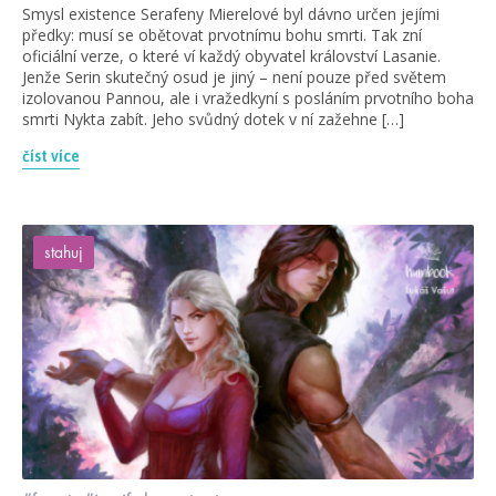
Smysl existence Serafeny Mierelové byl dávno určen jejími
předky: musí se obětovat prvotnímu bohu smrti. Tak zní
oficiální verze, o které ví každý obyvatel království Lasanie.
Jenže Serin skutečný osud je jiný – není pouze před světem
izolovanou Pannou, ale i vražedkyní s posláním prvotního boha
smrti Nykta zabít. Jeho svůdný dotek v ní zažehne […]
číst více
stahuj