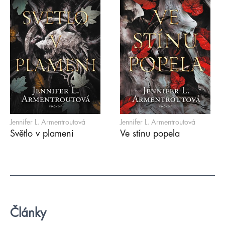
Jennifer L. Armentroutová
Jennifer L. Armentroutová
Světlo v plameni
Ve stínu popela
Články