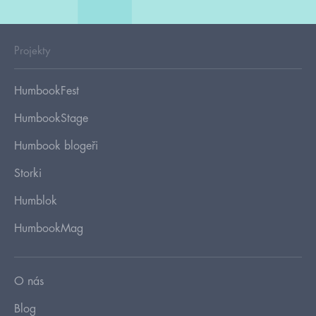
Projekty
HumbookFest
HumbookStage
Humbook blogeři
Storki
Humblok
HumbookMag
O nás
Blog