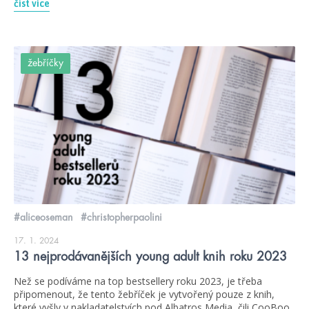
číst více
žebříčky
#aliceoseman
#christopherpaolini
17. 1. 2024
13 nejprodávanějších young adult knih roku 2023
Než se podíváme na top bestsellery roku 2023, je třeba
připomenout, že tento žebříček je vytvořený pouze z knih,
které vyšly v nakladatelstvích pod Albatros Media, čili CooBoo,