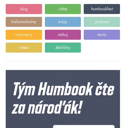
blog
citáty
humbookfest
knihomoloviny
kvízy
podcast
rozhovory
stahuj
storki
videa
žebříčky