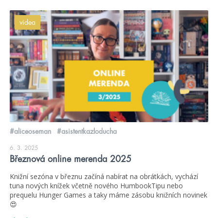
videa
#aliceoseman
#asistentkazloducha
6. 3. 2025
Březnová online merenda 2025
Knižní sezóna v březnu začíná nabírat na obrátkách, vychází
tuna nových knížek včetně nového HumbookTipu nebo
prequelu Hunger Games a taky máme zásobu knižních novinek
😍