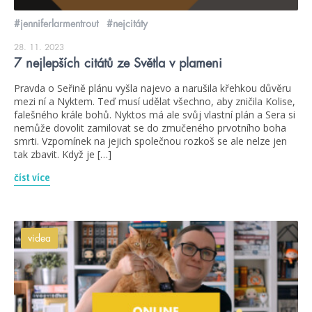
#jenniferlarmentrout
#nejcitáty
28. 11. 2023
7 nejlepších citátů ze Světla v plameni
Pravda o Seřině plánu vyšla najevo a narušila křehkou důvěru
mezi ní a Nyktem. Teď musí udělat všechno, aby zničila Kolise,
falešného krále bohů. Nyktos má ale svůj vlastní plán a Sera si
nemůže dovolit zamilovat se do zmučeného prvotního boha
smrti. Vzpomínek na jejich společnou rozkoš se ale nelze jen
tak zbavit. Když je […]
číst více
videa