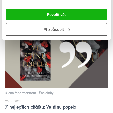
impulzivní, že políbíte úhlavního nepřítele Z dotyku našich úst
se mi zhoupl žaludek, jako kdybych […]
Povolit vše
číst více
Přizpůsobit
žebříčky
#jenniferlarmentrout
#nejcitáty
25. 4. 2023
7 nejlepších citátů z Ve stínu popela