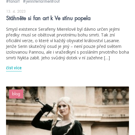
#fanart
#jenniferlarmentrout
13. 4. 2023
Stáhněte si fan art k Ve stínu popela
Smysl existence Serafeny Mierelové byl dávno určen jejími
předky: musí se obětovat prvotnímu bohu smrti. Tak zní
oficiální verze, o které ví každý obyvatel království Lasanie.
Jenže Serin skutečný osud je jiný – není pouze před světem
izolovanou Pannou, ale i vražedkyní s posláním prvotního boha
smrti Nykta zabít. Jeho svůdný dotek v ní zažehne […]
číst více
blog