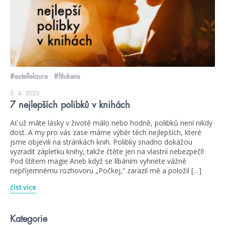
#estellelaure
#ftlukens
3. 4. 2023
7 nejlepších polibků v knihách
Ať už máte lásky v životě málo nebo hodně, polibků není nikdy
dost. A my pro vás zase máme výběr těch nejlepších, které
jsme objevili na stránkách knih. Polibky snadno dokážou
vyzradit zápletku knihy, takže čtěte jen na vlastní nebezpečí!
Pod štítem magie Aneb když se líbáním vyhnete vážně
nepříjemnému rozhovoru „Počkej,“ zarazil mě a položil […]
číst více
Kategorie