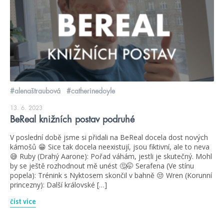
#alenaštraubová
#catherinedoyle
13. 6. 2023
BeReal knižních postav podruhé
V poslední době jsme si přidali na BeReal docela dost nových
kámošů 😁 Sice tak docela neexistují, jsou fiktivní, ale to neva
😅 Ruby (Drahý Aarone): Pořad váhám, jestli je skutečný. Mohl
by se ještě rozhodnout mě unést 🤔🤭 Serafena (Ve stínu
popela): Trénink s Nyktosem skončil v bahně 😒 Wren (Korunní
princezny): Další královské […]
číst více