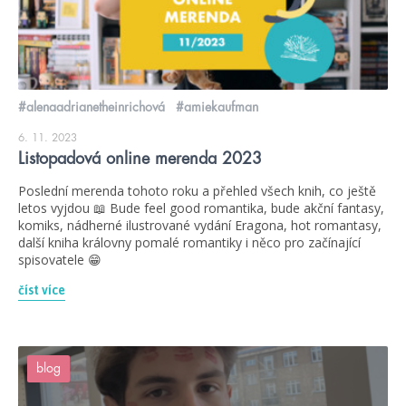
#alenaadrianetheinrichová
#amiekaufman
6. 11. 2023
Listopadová online merenda 2023
Poslední merenda tohoto roku a přehled všech knih, co ještě
letos vyjdou 📖 Bude feel good romantika, bude akční fantasy,
komiks, nádherné ilustrované vydání Eragona, hot romantasy,
další kniha královny pomalé romantiky i něco pro začínající
spisovatele 😁
číst více
blog