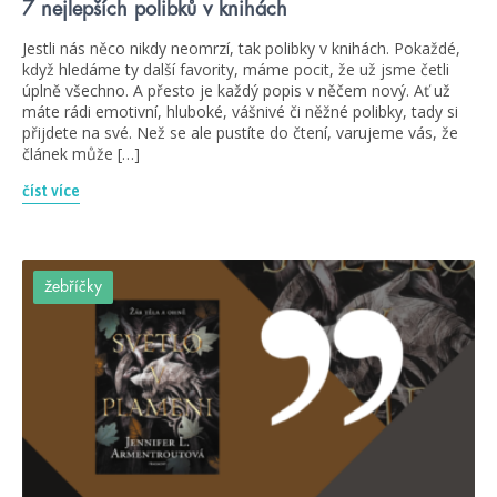
7 nejlepších polibků v knihách
Jestli nás něco nikdy neomrzí, tak polibky v knihách. Pokaždé,
když hledáme ty další favority, máme pocit, že už jsme četli
úplně všechno. A přesto je každý popis v něčem nový. Ať už
máte rádi emotivní, hluboké, vášnivé či něžné polibky, tady si
přijdete na své. Než se ale pustíte do čtení, varujeme vás, že
článek může […]
číst více
žebříčky