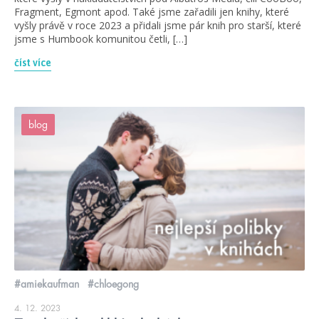
Fragment, Egmont apod. Také jsme zařadili jen knihy, které
vyšly právě v roce 2023 a přidali jsme pár knih pro starší, které
jsme s Humbook komunitou četli, […]
číst více
blog
#amiekaufman
#chloegong
4. 12. 2023