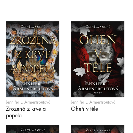
Jennifer L. Armentroutová
Jennifer L. Armentroutová
Zrozená z krve a
Oheň v těle
popela