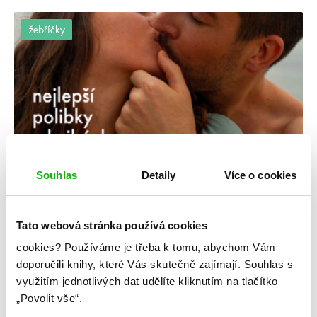
žebříčky
Souhlas
Detaily
Více o cookies
#améliewenzhao
#catherinedoyle
8. 6. 2023
Tato webová stránka používá cookies
7 nejlepších polibků ve fantasy knihách
cookies?
Používáme je třeba k tomu, abychom Vám
Polibky rozhodně nejsou výsadou romantických contemporary
doporučili knihy, které Vás skutečně zajímají.
Souhlas s
knih, a dneska vám to hodláme dokázat. Nechte se očarovat
sedmi polibky z fantasy knížek, které rozhodně stojí za
využitím jednotlivých dat udělíte kliknutím na tlačítko
přečtení. Předem upozorňujeme, že pasáže můžou částečně
„Povolit vše“.
vyzrazovat zápletku! Ve stínu popela Aneb když jste tak