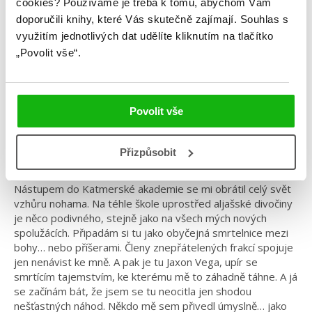
cookies?
Používáme je třeba k tomu, abychom Vám
doporučili knihy, které Vás skutečně zajímají.
Souhlas s
Kategorie: young adult
využitím jednotlivých dat udělíte kliknutím na tlačítko
„Povolit vše“.
Žánr: Fantasy
Série: Touha
#badboy
#protikladysepřitahují
#touha
#tracywolff
#upíři
Povolit vše
Romantický fantasy bestseller, který nadchne nejen
Přizpůsobit
fanoušky Stmívání
Nástupem do Katmerské akademie se mi obrátil celý svět
vzhůru nohama. Na téhle škole uprostřed aljašské divočiny
je něco podivného, stejně jako na všech mých nových
spolužácích. Připadám si tu jako obyčejná smrtelnice mezi
bohy… nebo příšerami. Členy znepřátelených frakcí spojuje
jen nenávist ke mně. A pak je tu Jaxon Vega, upír se
smrtícím tajemstvím, ke kterému mě to záhadně táhne. A já
se začínám bát, že jsem se tu neocitla jen shodou
nešťastných náhod. Někdo mě sem přivedl úmyslně… jako