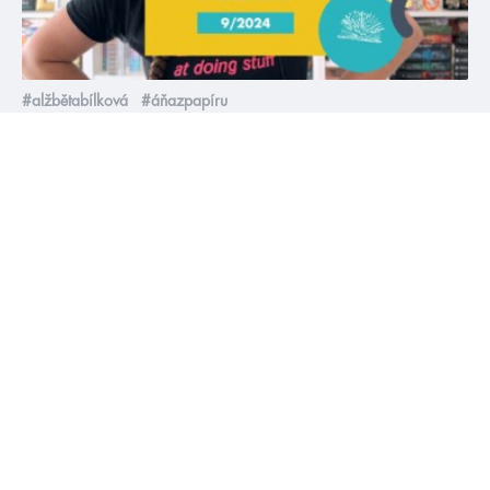
#alžbětabílková
#áňazpapíru
6. 9. 2024
Zářijová online merenda 2024
Díky zářijové merendě vám seznam knih k přečtení naroste o
tři kilometry, blíží se totiž podzimní knižní sezóna, a to
znamená hodně knížek a taky hodně knižních novinek 😍
číst více
žebříčky