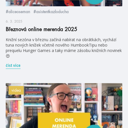
#aliceoseman
#asistentkazloducha
6. 3. 2025
Březnová online merenda 2025
Knižní sezóna v březnu začíná nabírat na obrátkách, vychází
tuna nových knížek včetně nového HumbookTipu nebo
prequelu Hunger Games a taky máme zásobu knižních novinek
😍
číst více
videa