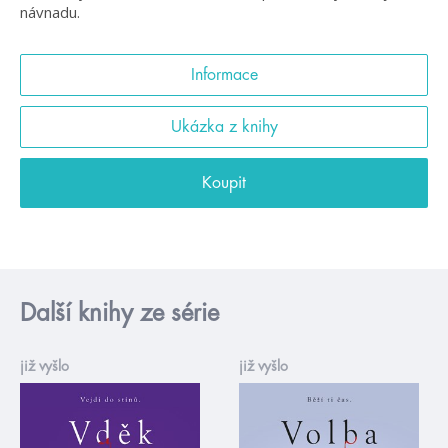
návnadu.
Informace
Ukázka z knihy
Koupit
Další knihy ze série
již vyšlo
již vyšlo