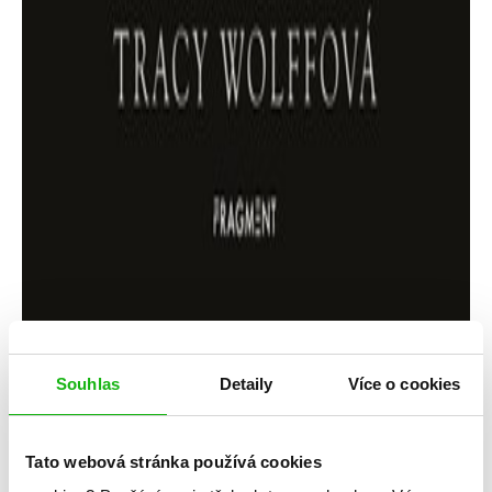
Souhlas
Detaily
Více o cookies
Tracy Wolffová
Tato webová stránka používá cookies
Touha