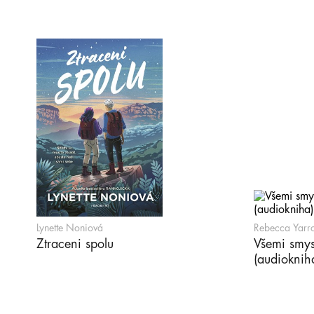
Lynette Noniová
Rebecca Yarr
Ztraceni spolu
Všemi smys
(audioknih