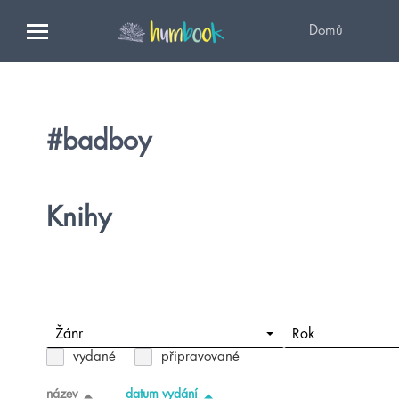
Domů
#badboy
Knihy
Žánr
Rok
vydané
připravované
název
datum vydání