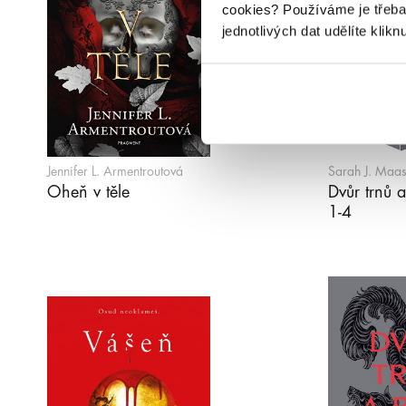
cookies?
Používáme je třeba
jednotlivých dat udělíte klikn
Jennifer L. Armentroutová
Sarah J. Maa
Oheň v těle
Dvůr trnů a
1-4