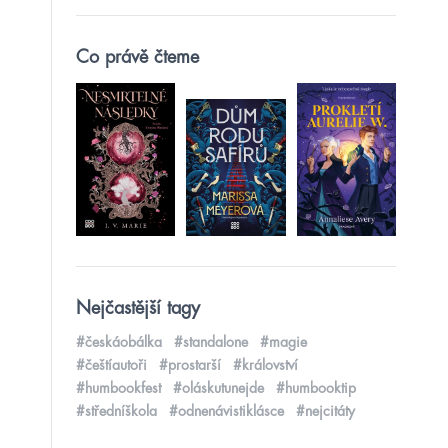
Co právě čteme
Nejčastější tagy
#českáobálka
#standalone
#magie
#češtíautoři
#prostarší
#království
#humbookfest
#oláskutunejde
#humbooktip
#středníškola
#odnenávistiklásce
#nejcitáty