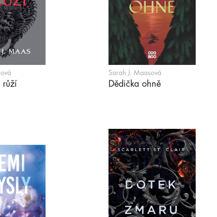
sová
Sarah J. Maasová
 růží
Dědička ohně