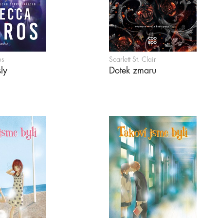
os
Scarlett St. Clair
ly
Dotek zmaru