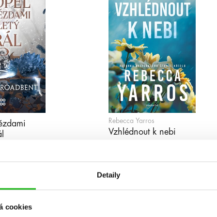
Rebecca Yarros
vězdami
Vzhlédnout k nebi
ál
Detaily
á cookies