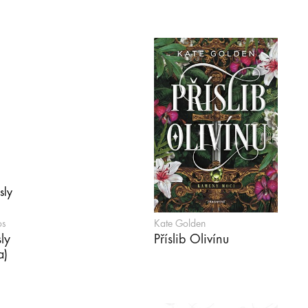
os
Kate Golden
ly
Příslib Olivínu
a)