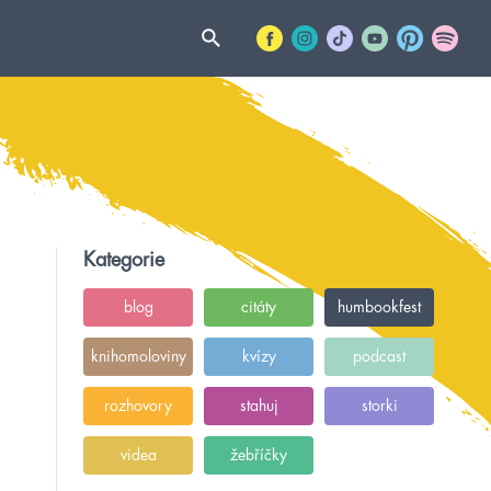
Kategorie
blog
citáty
humbookfest
knihomoloviny
kvízy
podcast
rozhovory
stahuj
storki
videa
žebříčky