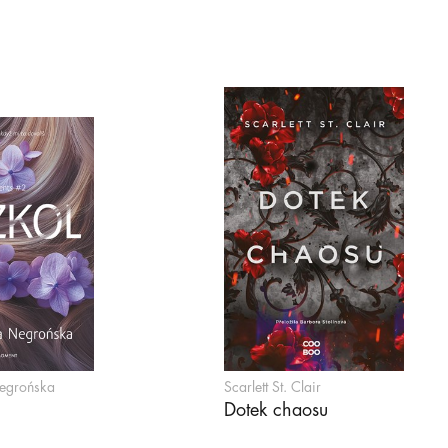
egrońska
Scarlett St. Clair
Dotek chaosu