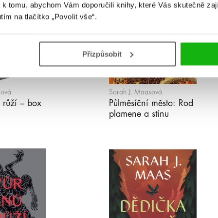
 k tomu, abychom Vám doporučili knihy, které Vás skutečně zaj
utím na tlačítko „Povolit vše“.
Přizpůsobit
sová
Sarah J. Maasová
 růží – box
Půlměsíční město: Rod
plamene a stínu