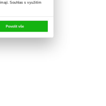
ímají.
Souhlas s využitím
Povolit vše