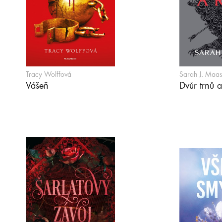
Tracy Wolffová
Sarah J. Maa
Vášeň
Dvůr trnů a