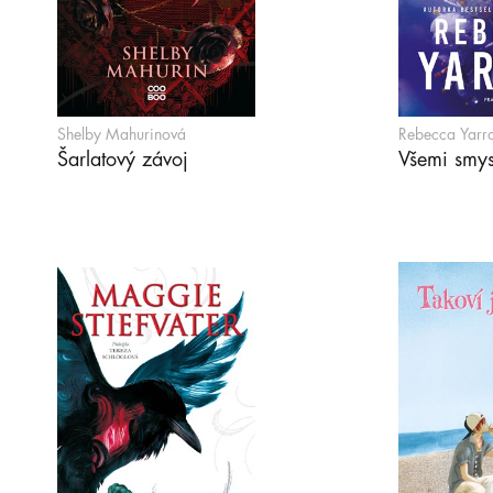
Shelby Mahurinová
Rebecca Yarr
Šarlatový závoj
Všemi smys