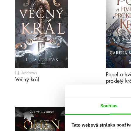
L.J. Andrews
Popel a h
Věčný král
prokletý kr
Souhlas
Tato webová stránka použív