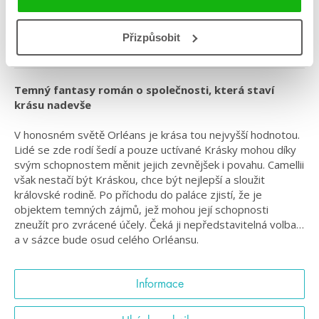
Série: Krásky
#badboy
#českáobálka
#dhonielleclayton
#království
Přizpůsobit
#krásky
#magie
#zakázanáláska
Temný fantasy román o společnosti, která staví
krásu nadevše
V honosném světě Orléans je krása tou nejvyšší hodnotou.
Lidé se zde rodí šedí a pouze uctívané Krásky mohou díky
svým schopnostem měnit jejich zevnějšek i povahu. Camellii
však nestačí být Kráskou, chce být nejlepší a sloužit
královské rodině. Po příchodu do paláce zjistí, že je
objektem temných zájmů, jež mohou její schopnosti
zneužít pro zvrácené účely. Čeká ji nepředstavitelná volba…
a v sázce bude osud celého Orléansu.
Informace