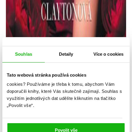
Souhlas
Detaily
Více o cookies
Tato webová stránka používá cookies
cookies?
Používáme je třeba k tomu, abychom Vám
Dhonielle Claytonová
doporučili knihy, které Vás skutečně zajímají.
Souhlas s
využitím jednotlivých dat udělíte kliknutím na tlačítko
Krásky
„Povolit vše“.
Kategorie: young adult
Žánr: Fantasy
Povolit vše