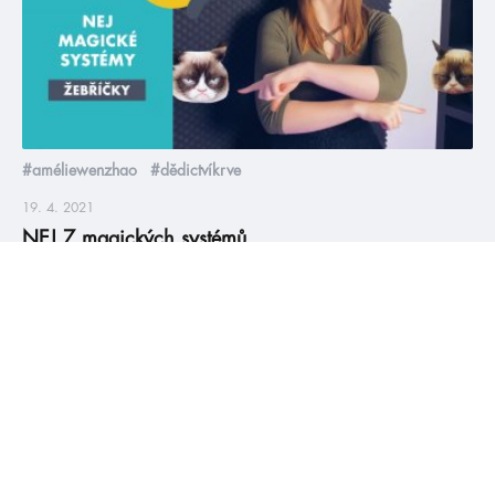
#améliewenzhao
#dědictvíkrve
19. 4. 2021
NEJ 7 magických systémů
Tohle není jen nuda žebříček ve stylu tahle, tahle a tahle knížka
má super magii. Marky vám každou tu magii popíše, komplet
analyzuje a vypíchne to nej a Maky jí tam ještě přidala kočičky
a pávy a další „bonusy“. Však to znáte, jak to Maky dělá.
Původní články od Markét najdete tady a tady.
číst více