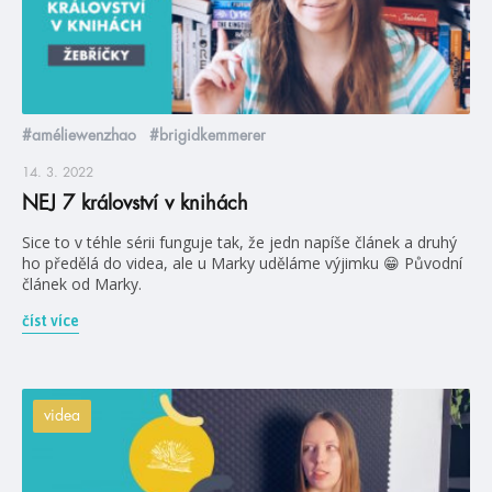
#améliewenzhao
#brigidkemmerer
14. 3. 2022
NEJ 7 království v knihách
Sice to v téhle sérii funguje tak, že jedn napíše článek a druhý
ho předělá do videa, ale u Marky uděláme výjimku 😁 Původní
článek od Marky.
číst více
videa