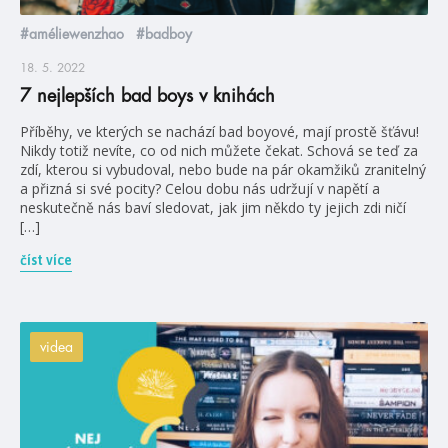
#améliewenzhao
#badboy
18. 5. 2022
7 nejlepších bad boys v knihách
Příběhy, ve kterých se nachází bad boyové, mají prostě šťávu!
Nikdy totiž nevíte, co od nich můžete čekat. Schová se teď za
zdí, kterou si vybudoval, nebo bude na pár okamžiků zranitelný
a přizná si své pocity? Celou dobu nás udržují v napětí a
neskutečně nás baví sledovat, jak jim někdo ty jejich zdi ničí
[…]
číst více
videa