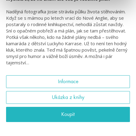
Nadějná fotografka Josie strávila půlku života stěhováním.
Když se s mámou po letech vrací do Nové Anglie, aby se
postaraly o rodinné knihkupectví, nehodlá zůstat navždy.
Sní o opačném pobřeží a má plán, jak se tam přestěhovat.
Potká však někoho, kdo na žádné plány nedbá – svého
kamaráda z dětství Luckyho Karrase. Už to není ten hodný
kluk, kterého znala. Teď má špatnou pověst, pekelně černý
smysl pro humor a vážně boží úsměv. A možná i pár
tajemství…
Informace
Ukázka z knihy
Koupit