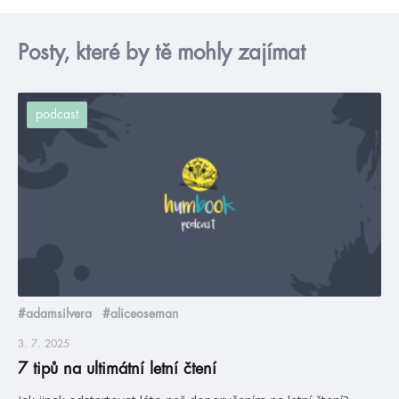
Posty, které by tě mohly zajímat
podcast
#adamsilvera
#aliceoseman
3. 7. 2025
7 tipů na ultimátní letní čtení