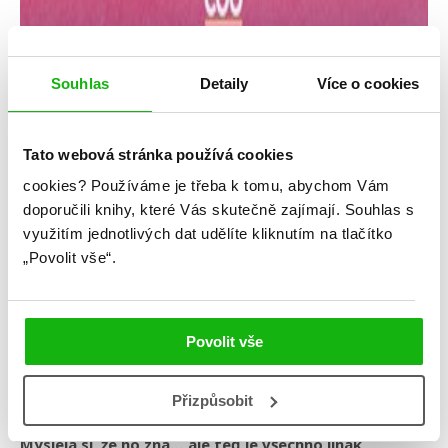
Souhlas
Detaily
Více o cookies
Tato webová stránka používá cookies
cookies?
Používáme je třeba k tomu, abychom Vám
Jenn Bennettová
doporučili knihy, které Vás skutečně zajímají.
Souhlas s
využitím jednotlivých dat udělíte kliknutím na tlačítko
Cesta za štěstím
„Povolit vše“.
Kategorie: young adult
Žánr: Contemporary
Povolit vše
#badboy
#českáobálka
#cestazaštěstím
#jennbennett
#slaďárna
#standalone
Přizpůsobit
Myslela si, že ho zná… ale teď je všechno jinak