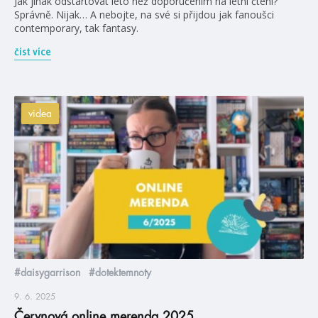
Jak jinak odstartovat léto než doporučením na letní čtení?
Správně. Nijak… A nebojte, na své si přijdou jak fanoušci
contemporary, tak fantasy.
číst více
videa
#daisygarrison
#dotektemnoty
9. 6. 2025
Červnová online merenda 2025