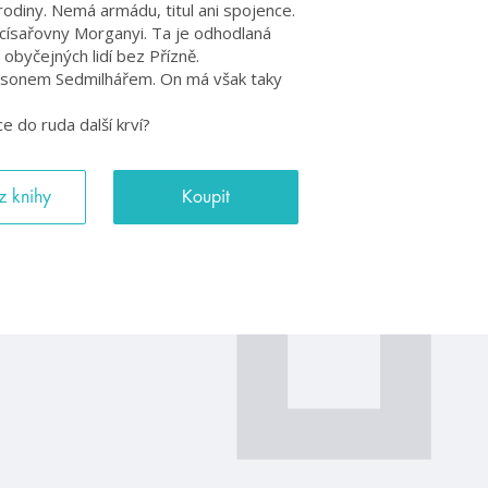
 rodiny. Nemá armádu, titul ani spojence.
 císařovny Morganyi. Ta je odhodlaná
obyčejných lidí bez Přízně.
Ramsonem Sedmilhářem. On má však taky
e do ruda další krví?
z knihy
Koupit