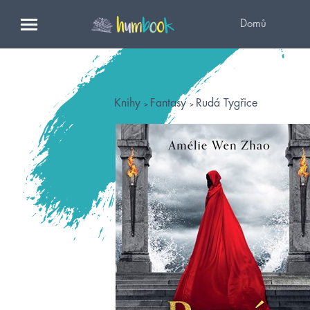
Domů
Knihy
Fantasy
Rudá Tygřice