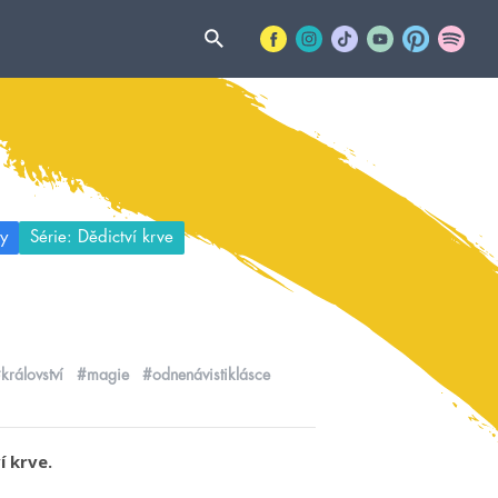
y
Série: Dědictví krve
království
#magie
#odnenávistiklásce
í krve.