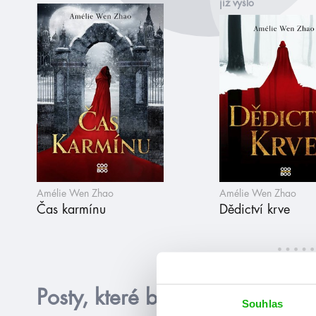
již vyšlo
Amélie Wen Zhao
Amélie Wen Zhao
Čas karmínu
Dědictví krve
Posty, které by tě mohly zajím
Souhlas