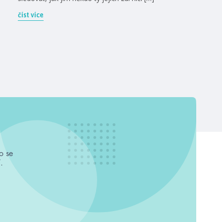
číst více
o se
.