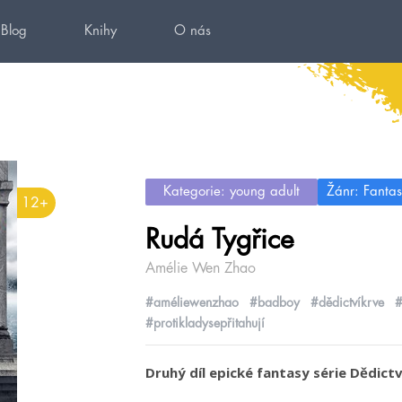
Blog
Knihy
O nás
Kategorie: young adult
Žánr: Fantas
12+
Rudá Tygřice
Amélie Wen Zhao
#améliewenzhao
#badboy
#dědictvíkrve
#
#protikladysepřitahují
Druhý díl epické fantasy série Dědictv