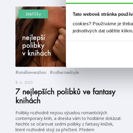
Tato webová stránka použív
žebříčky
cookies?
Používáme je třeba
jednotlivých dat udělíte klikn
#améliewenzhao
#catherinedoyle
8. 6. 2023
7 nejlepších polibků ve fantasy
knihách
Polibky rozhodně nejsou výsadou romantických
contemporary knih, a dneska vám to hodláme dokázat.
Nechte se očarovat sedmi polibky z fantasy knížek,
které rozhodně stojí za přečtení. Předem