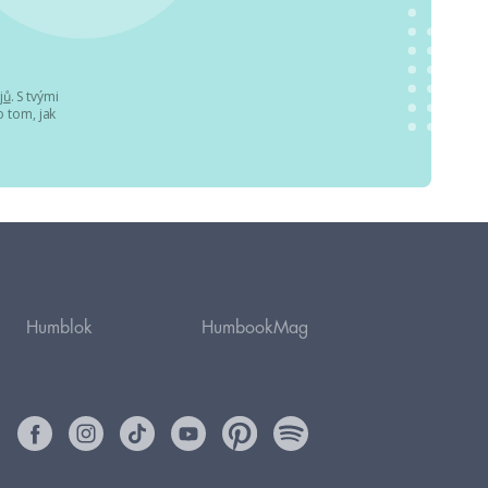
jů
. S tvými
 tom, jak
Humblok
HumbookMag