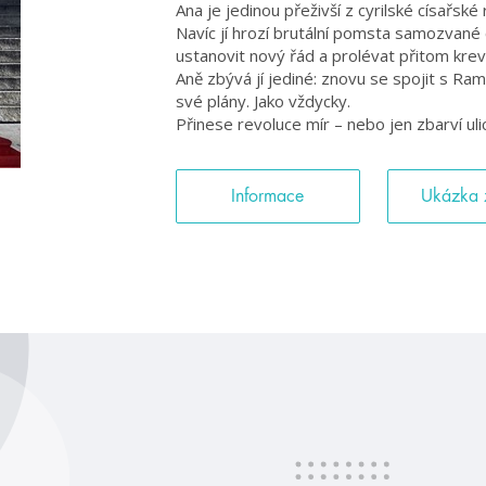
Ana je jedinou přeživší z cyrilské císařské
Navíc jí hrozí brutální pomsta samozvané
ustanovit nový řád a prolévat přitom krev 
Aně zbývá jí jediné: znovu se spojit s 
své plány. Jako vždycky.
Přinese revoluce mír – nebo jen zbarví ulic
Informace
Ukázka 