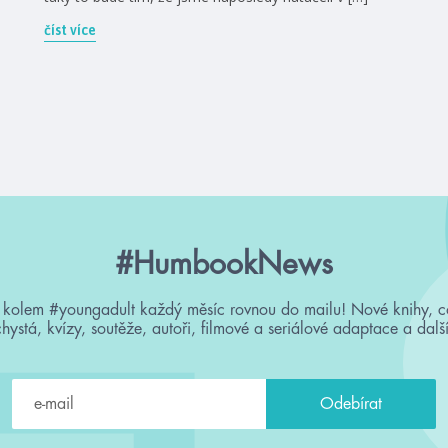
číst více
#HumbookNews
 kolem #youngadult každý měsíc rovnou do mailu! Nové knihy, c
chystá, kvízy, soutěže, autoři, filmové a seriálové adaptace a další