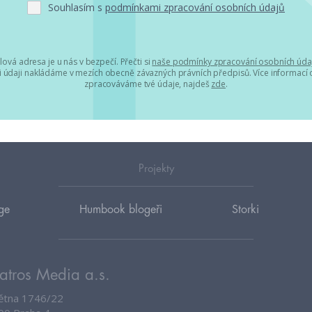
Souhlasím s
podmínkami zpracování osobních údajů
lová adresa je u nás v bezpečí. Přečti si
naše podmínky zpracování osobních úda
 údaji nakládáme v mezích obecně závazných právních předpisů. Více informací o
zpracováváme tvé údaje, najdeš
zde
.
Projekty
ge
Humbook blogeři
Storki
atros Media a.s.
větna 1746/22