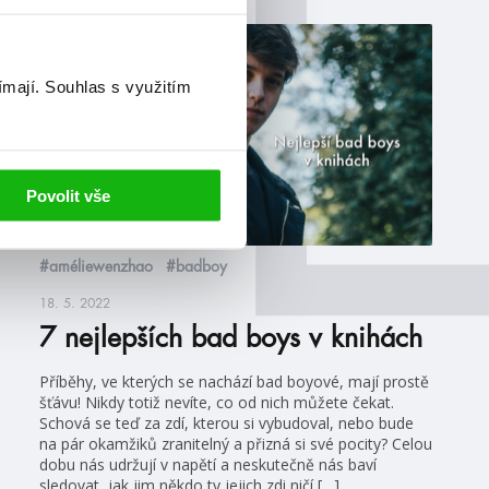
žebříčky
ímají.
Souhlas s využitím
Povolit vše
#améliewenzhao
#badboy
18. 5. 2022
7 nejlepších bad boys v knihách
Příběhy, ve kterých se nachází bad boyové, mají prostě
šťávu! Nikdy totiž nevíte, co od nich můžete čekat.
Schová se teď za zdí, kterou si vybudoval, nebo bude
na pár okamžiků zranitelný a přizná si své pocity? Celou
dobu nás udržují v napětí a neskutečně nás baví
sledovat, jak jim někdo ty jejich zdi ničí […]