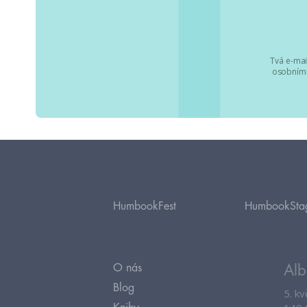
Tvá e-mai
osobními
HumbookFest
HumbookSta
O nás
Alb
Blog
5. k