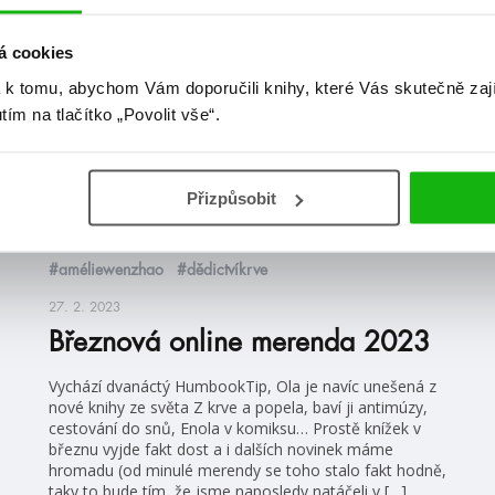
á cookies
videa
 k tomu, abychom Vám doporučili knihy, které Vás skutečně zaj
utím na tlačítko „Povolit vše“.
Přizpůsobit
#améliewenzhao
#dědictvíkrve
27. 2. 2023
Březnová online merenda 2023
Vychází dvanáctý HumbookTip, Ola je navíc unešená z
nové knihy ze světa Z krve a popela, baví ji antimúzy,
cestování do snů, Enola v komiksu… Prostě knížek v
březnu vyjde fakt dost a i dalších novinek máme
hromadu (od minulé merendy se toho stalo fakt hodně,
taky to bude tím, že jsme naposledy natáčeli v […]