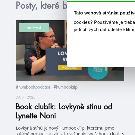
Posty, které by tě mohly zajím
Tato webová stránka použív
cookies?
Používáme je třeba
podcast
jednotlivých dat udělíte klikn
#humbookpodcast
#humbooktip
30. 7. 2026
Book clubík: Lovkyně stínu od
Lynette Noni
Lovkyně stínů je nový HumbookTip, kterému jsme
totálně propadli, a tak si to vyžádalo spešl book clubík s