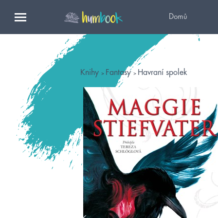
Domů
Knihy
Fantasy
Havraní spolek