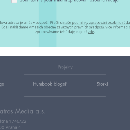
lová adresa je u nás v bezpečí. Přečti si
naše podmínky zpracování osobních úda
 údaji nakládáme v mezích obecně závazných právních předpisů. Více informací o
zpracováváme tvé údaje, najdeš
zde
.
Projekty
ge
Humbook blogeři
Storki
atros Media a.s.
větna 1746/22
00 Praha 4