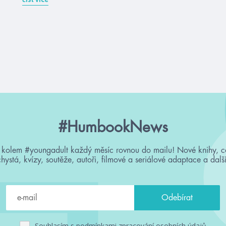
#HumbookNews
 kolem #youngadult každý měsíc rovnou do mailu! Nové knihy, c
chystá, kvízy, soutěže, autoři, filmové a seriálové adaptace a další
Souhlasím s
podmínkami zpracování osobních údajů