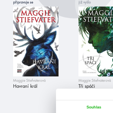
připravuje se
již vyšlo
Maggie Stiefvaterová
Maggie Stiefvaterová
Havraní král
Tři spáči
Souhlas