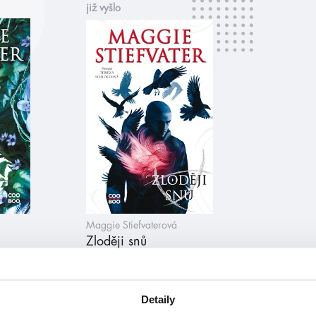
již vyšlo
Maggie Stiefvaterová
Zloději snů
Detaily