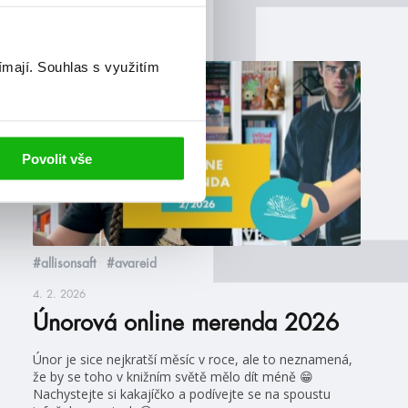
ímají.
Souhlas s využitím
videa
Povolit vše
#allisonsaft
#avareid
4. 2. 2026
Únorová online merenda 2026
Únor je sice nejkratší měsíc v roce, ale to neznamená,
že by se toho v knižním světě mělo dít méně 😁
Nachystejte si kakajíčko a podívejte se na spoustu