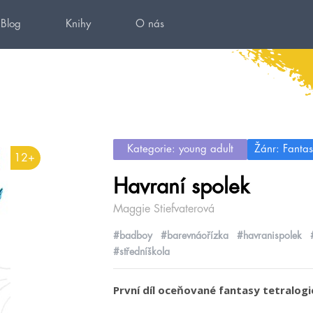
Blog
Knihy
O nás
Kategorie: young adult
Žánr: Fantas
12+
Havraní spolek
Maggie Stiefvaterová
#badboy
#barevnáořízka
#havranispolek
#středníškola
První díl oceňované fantasy tetralogie