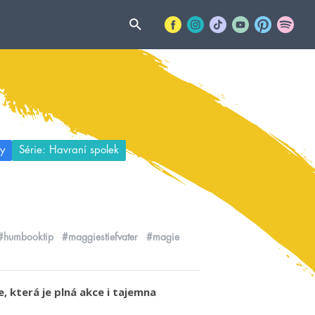
y
Série: Havraní spolek
#humbooktip
#maggiestiefvater
#magie
, která je plná akce i tajemna