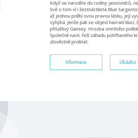
Když se narodíte do rodiny jasnovidců, ne
Své o tom ví i šestnáctiletá Blue Sargentov
až jednou políbí svou pravou lásku, její v
vyhýbá. Jenže pak se objeví havraní kluci, č
přitažlivý Gansey. Hrozba smrtícího polib
Společně navíc řeší záhadu pohřbeného krá
zlověstně prolínat.
Informace
Ukázka 