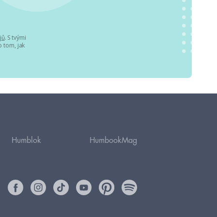
jů
. S tvými
 tom, jak
Humblok
HumbookMag