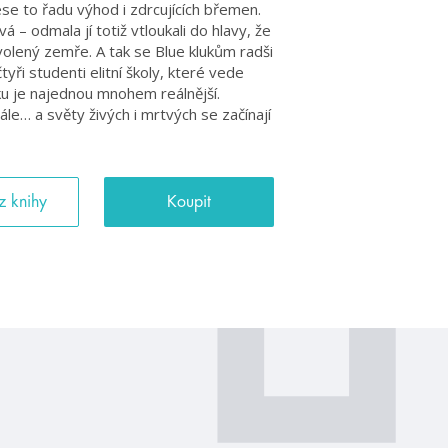
se to řadu výhod i zdrcujících břemen.
á – odmala jí totiž vtloukali do hlavy, že
yvolený zemře. A tak se Blue klukům radši
tyři studenti elitní školy, které vede
ku je najednou mnohem reálnější.
le… a světy živých i mrtvých se začínají
z knihy
Koupit