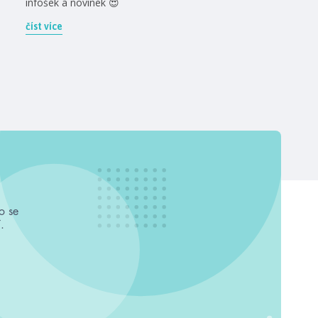
infošek a novinek 😍
číst více
o se
.