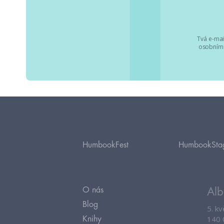
Tvá e-mai
osobními
HumbookFest
HumbookSta
O nás
Alb
Blog
5. k
140 
Knihy