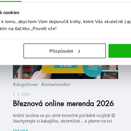
at
á cookies
 k tomu, abychom Vám doporučili knihy, které Vás skutečně zaj
videa
utím na tlačítko „Povolit vše“.
Přizpůsobit
#abigailowen
#amberhamilton
3. 3. 2026
Březnová online merenda 2026
Knižní sezóna se po zimě konečně pořádně rozjíždí 😍
Nachystejte si kakajíčko, dezertíček… a jdeme na to!
číst více