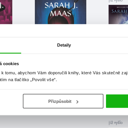
již vyšlo
Detaily
á cookies
 k tomu, abychom Vám doporučili knihy, které Vás skutečně zaj
utím na tlačítko „Povolit vše“.
Sarah J. Maasová
Sarah J. 
Skleněný trůn
Skleněný
exkluziv
Přizpůsobit
již vyšlo