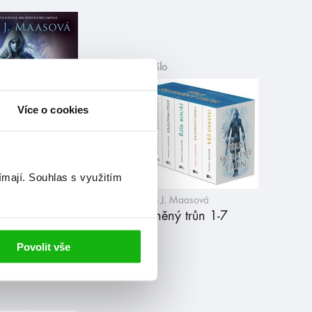
již vyšlo
Více o cookies
ímají.
Souhlas s využitím
Maasová
Sarah J. Maasová
 trůn –
Skleněný trůn 1-7
ní vydání
Povolit vše