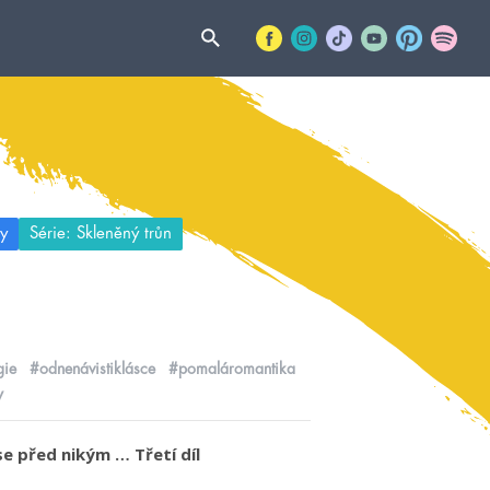
y
Série: Skleněný trůn
ie
#odnenávistiklásce
#pomaláromantika
y
se před nikým … Třetí díl