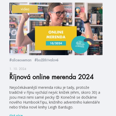
videa
#aliceoseman
#božštírivalové
1. 10. 2024
Říjnová online merenda 2024
Nejočekávanější merenda roku je tady, protože
tradičně v říjnu vychází nejvíc knížek (ehm, skoro 30) a
jsou mezi nimi samé pecky 😍 Konečně se dočkáme
nového HumbookTipu, knižního adventního kalendáře
nebo třeba nové knihy Leigh Bardugo.
číst více