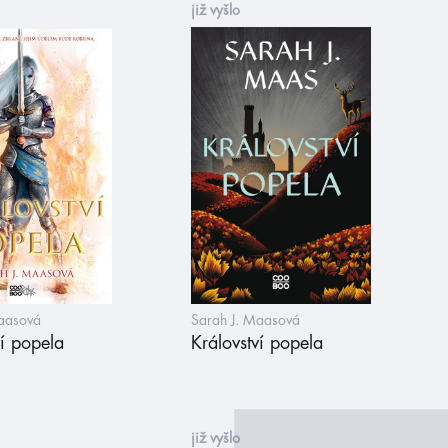
již vyšlo
Maasová
Sarah J. Maasová
ví popela
Království popela
již vyšlo