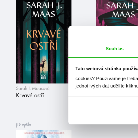
Souhlas
Tato webová stránka použív
cookies?
Používáme je třeba
jednotlivých dat udělíte klikn
Sarah J. Maasová
Sarah J. Maasová
Krvavé ostří
Půlnoční koruna
již vyšlo