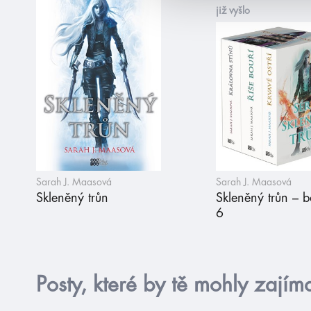
již vyšlo
Sarah J. Maasová
Sarah J. Maasová
Skleněný trůn
Skleněný trůn – b
6
Posty, které by tě mohly zajím