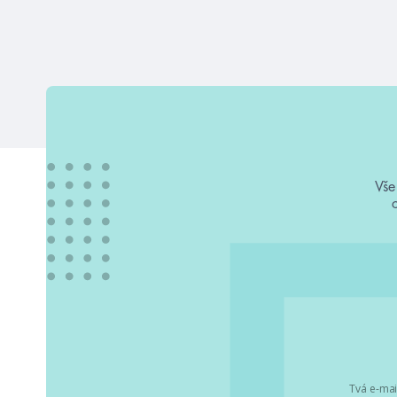
Vše
Tvá e-mai