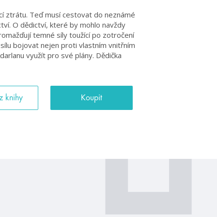
ucí ztrátu. Teď musí cestovat do neznámé
tví. O dědictví, které by mohlo navždy
romažďují temné síly toužící po zotročení
 sílu bojovat nejen proti vlastním vnitřním
Adarlanu využít pro své plány. Dědička
z knihy
Koupit