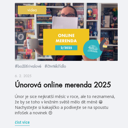
videa
#božštírivalové
#čtvrtékřídlo
6. 2. 2025
Únorová online merenda 2025
Únor je sice nejkratší měsíc v roce, ale to neznamená,
že by se toho v knižním světě mělo dít méně 😁
Nachystejte si kakajíčko a podívejte se na spoustu
infošek a novinek 😍
číst více