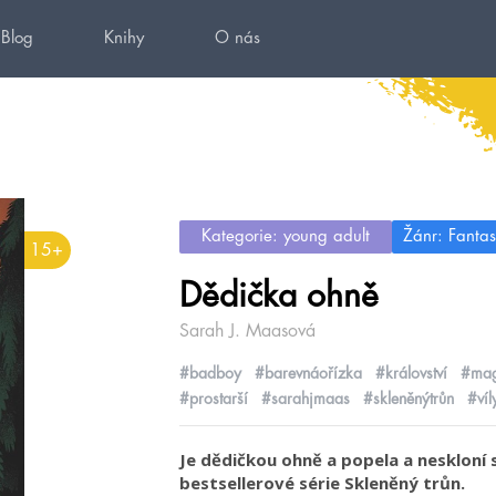
Blog
Knihy
O nás
Kategorie: young adult
Žánr: Fantas
15+
Dědička ohně
Sarah J. Maasová
#badboy
#barevnáořízka
#království
#mag
#prostarší
#sarahjmaas
#skleněnýtrůn
#víl
Je dědičkou ohně a popela a neskloní 
bestsellerové série Skleněný trůn.