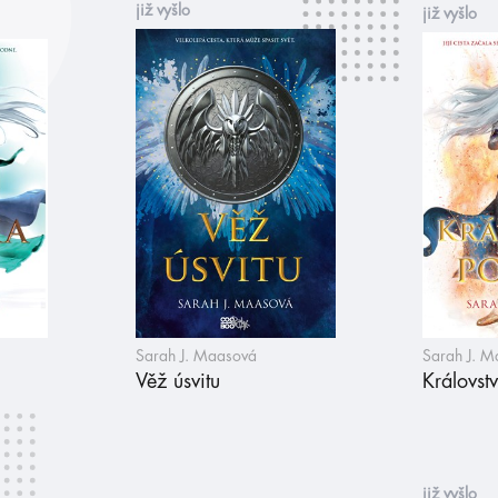
již vyšlo
již vyšlo
Sarah J. Maasová
Sarah J. 
Věž úsvitu
Královst
již vyšlo