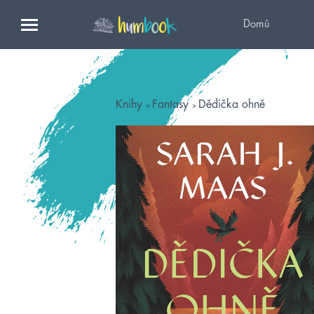
Domů
Knihy
Fantasy
Dědička ohně