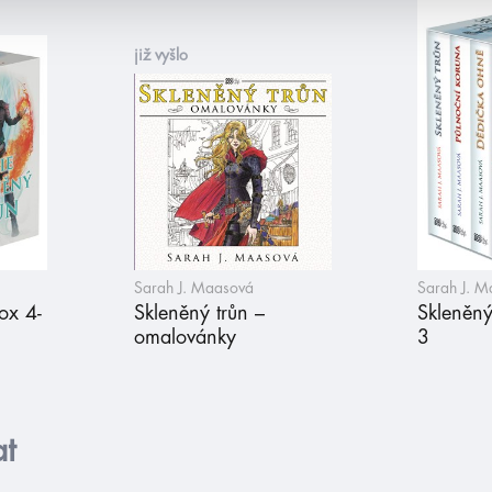
již vyšlo
Sarah J. Maasová
Sarah J. 
ox 4-
Skleněný trůn –
Skleněný
omalovánky
3
at