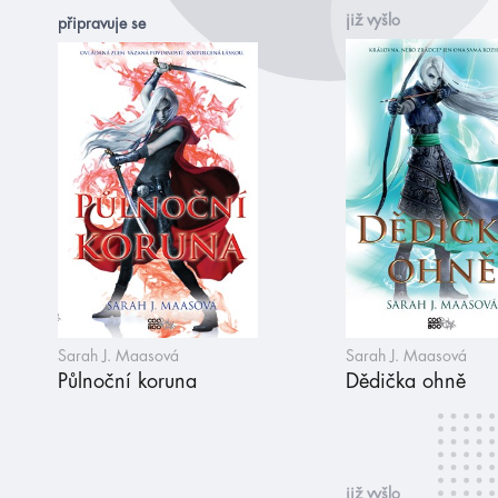
již vyšlo
připravuje se
Sarah J. Maasová
Sarah J. Maasová
Půlnoční koruna
Dědička ohně
již vyšlo