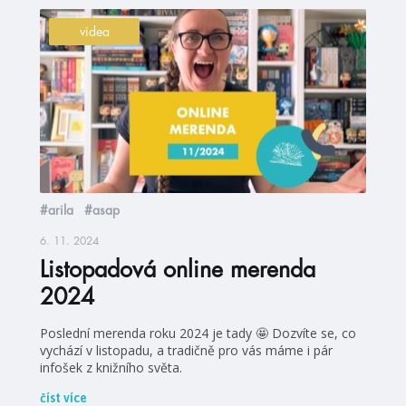
videa
#arila
#asap
6. 11. 2024
Listopadová online merenda
2024
Poslední merenda roku 2024 je tady 🤩 Dozvíte se, co
vychází v listopadu, a tradičně pro vás máme i pár
infošek z knižního světa.
číst více