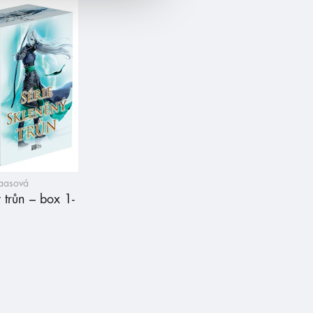
Maasová
 trůn – box 1-