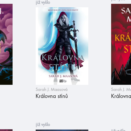
již vyšlo
Sarah J. Maasová
Sarah J. 
Královna stínů
Královna
již vyšlo