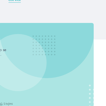
o se
.
jů
. S tvými