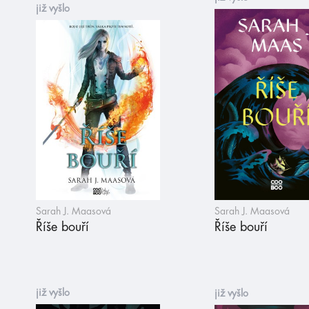
již vyšlo
Sarah J. Maasová
Sarah J. Maasová
Říše bouří
Říše bouří
již vyšlo
již vyšlo