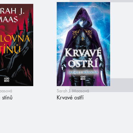
Maasová
Sarah J. Maasová
 stínů
Krvavé ostří