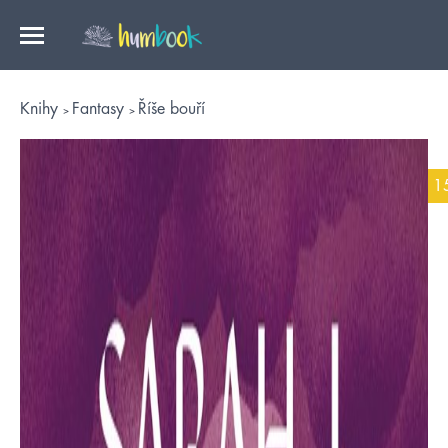
Knihy
Fantasy
Říše bouří
1