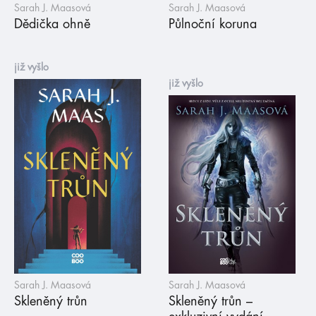
Sarah J. Maasová
Sarah J. Maasová
Dědička ohně
Půlnoční koruna
již vyšlo
již vyšlo
Sarah J. Maasová
Sarah J. Maasová
Skleněný trůn
Skleněný trůn –