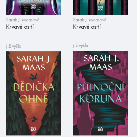
Sarah J. Maasová
Sarah J. Maasová
Krvavé ostří
Krvavé ostří
již vyšlo
již vyšlo