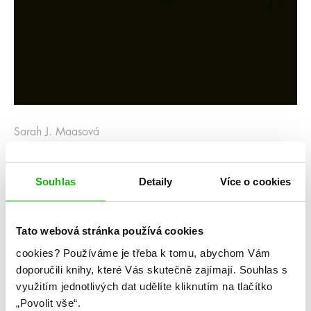
Sarah J. Maasová
Říše bouří
Souhlas
Detaily
Více o cookies
Kategorie: young adult
Žánr: Fantasy
Tato webová stránka používá cookies
Série: Skleněný trůn
cookies?
Používáme je třeba k tomu, abychom Vám
doporučili knihy, které Vás skutečně zajímají.
Souhlas s
#barevnáořízka
#království
#prostarší
#sarahjmaas
#skleněnýtrůn
#víly
využitím jednotlivých dat udělíte kliknutím na tlačítko
„Povolit vše“.