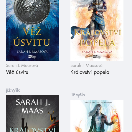
Sarah J. Maasová
Sarah J. Maasová
Věž úsvitu
Království popela
již vyšlo
již vyšlo