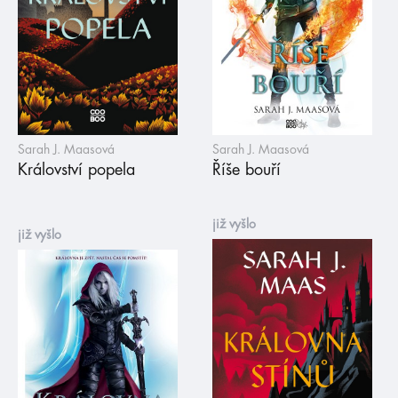
Sarah J. Maasová
Sarah J. Maasová
Království popela
Říše bouří
již vyšlo
již vyšlo