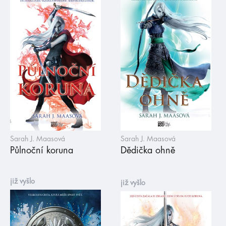
Sarah J. Maasová
Sarah J. Maasová
Půlnoční koruna
Dědička ohně
již vyšlo
již vyšlo