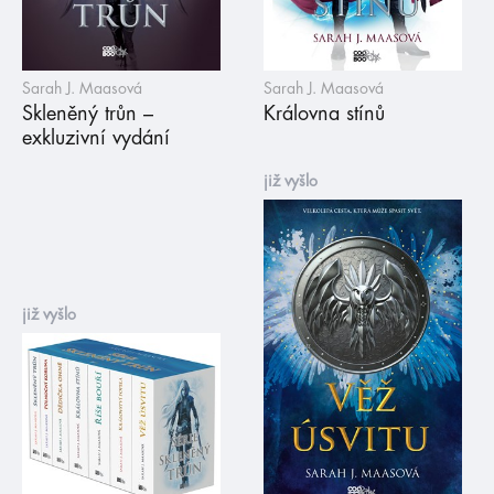
Sarah J. Maasová
Sarah J. Maasová
Skleněný trůn –
Královna stínů
exkluzivní vydání
již vyšlo
již vyšlo