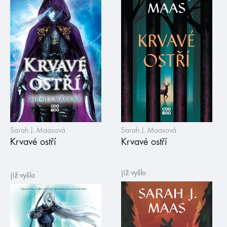
Sarah J. Maasová
Sarah J. Maasová
Krvavé ostří
Krvavé ostří
již vyšlo
již vyšlo