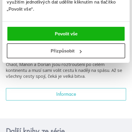
#skleněnýtrůn
#víly
využitím jednotlivých dat udělíte kliknutím na tlačítko
„Povolit vše“.
Poslední bitva je tady. Šestý díl bestsellerové série
Skleněný trůn.
Povolit vše
Aelin riskovala vše, aby zachránila svůj lid a ty, které miluje.
Zaplatila za to strašlivou cenu a teď je uvězněna v kovové
rakvi a mučena. Pouze vědomí, že na ní závisí osud všech, jí
Přizpůsobit
brání v tom, aby podlehla. Aedion a Lysandra zůstávají
poslední, kteří chrání Terrasen před naprostým zničením.
Chaol, Manon a Dorian jsou roztroušeni po celém
kontinentu a musí sami volit cestu k naději na spásu. Až se
všechny cesty spojí, čeká je velká bitva.
Informace
Další knihy ze série