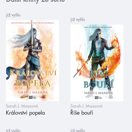
již vyšlo
již vyšlo
Sarah J. Maasová
Sarah J. Maasová
Království popela
Říše bouří
již vyšlo
již vyšlo