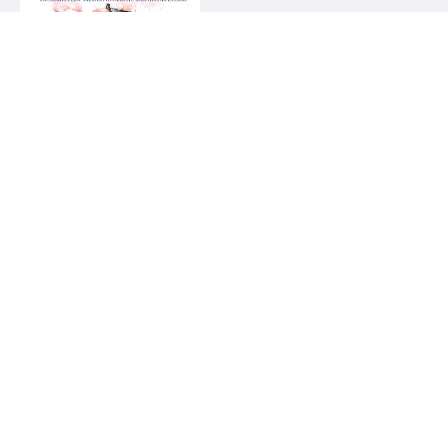
Sarah J. Maasová
Půlnoční koruna
Posty, které by tě mohly zajímat