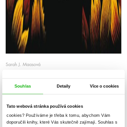
Sarah J. Maasová
Království popela
Souhlas
Detaily
Více o cookies
Kategorie: young adult
Žánr: Fantasy
Tato webová stránka používá cookies
Série: Skleněný trůn
cookies?
Používáme je třeba k tomu, abychom Vám
#barevnáořízka
#království
#prostarší
#sarahjmaas
doporučili knihy, které Vás skutečně zajímají.
Souhlas s