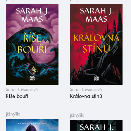
Sarah J. Maasová
Sarah J. Maasová
Říše bouří
Královna stínů
již vyšlo
již vyšlo