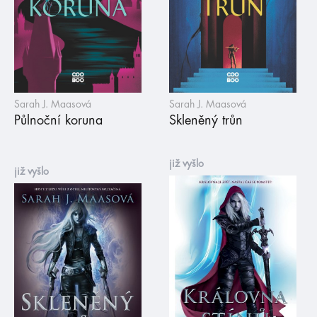
Sarah J. Maasová
Sarah J. Maasová
Půlnoční koruna
Skleněný trůn
již vyšlo
již vyšlo