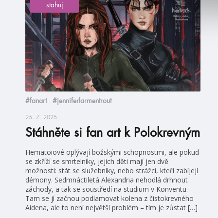
stahuj
#fanart
#jenniferlarmentrout
25. 7. 2025
Stáhněte si fan art k Polokrevným
Hematoiové oplývají božskými schopnostmi, ale pokud
se zkříží se smrtelníky, jejich děti mají jen dvě
možnosti: stát se služebníky, nebo strážci, kteří zabíjejí
démony. Sedmnáctiletá Alexandria nehodlá drhnout
záchody, a tak se soustředí na studium v Konventu.
Tam se jí začnou podlamovat kolena z čistokrevného
Aidena, ale to není největší problém – tím je zůstat […]