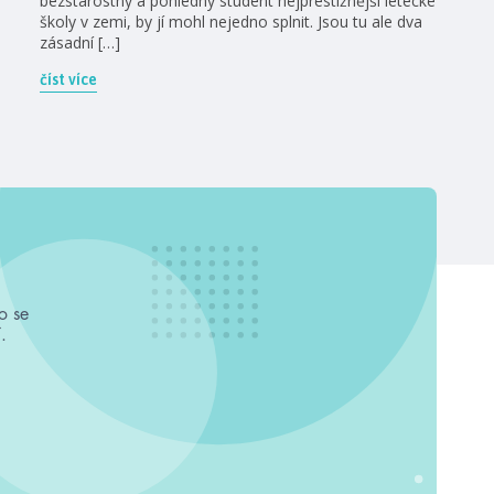
bezstarostný a pohledný student nejprestižnější letecké
školy v zemi, by jí mohl nejedno splnit. Jsou tu ale dva
zásadní […]
číst více
o se
.