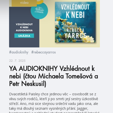
videa
#audioknihy
#rebeccayarros
22. 7. 2025
YA AUDIOKNIHY Vzhlédnout k
nebi (čtou Michaela Tomešová a
Petr Neskusil)
Dvacetiletá Paisley chce jedinou věc – osvobodit se z
vlivu svých rodičů, kteří ji po smrti její sestry úzkostlivě
střeží. Ano, má sice stejnou srdeční vadu jako ona, ale
taky má dlouhý seznam vysněných přání. Jagger,