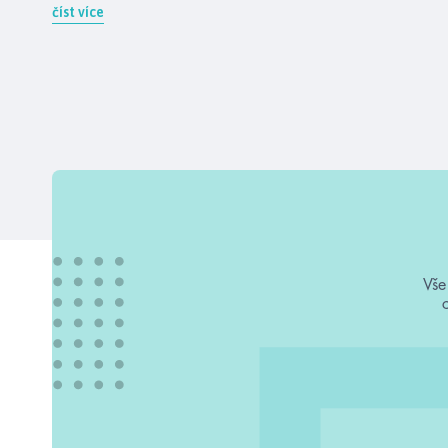
číst více
Vše