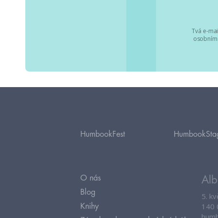
Tvá e-mai
osobními
HumbookFest
HumbookSta
O nás
Alb
Blog
5. k
140 
Knihy
humb