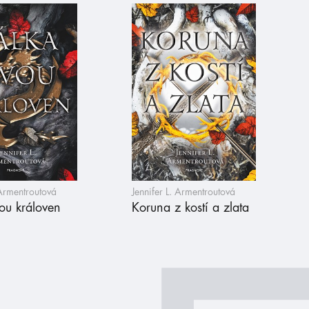
 Armentroutová
Jennifer L. Armentroutová
ou královen
Koruna z kostí a zlata