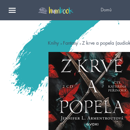
Domů
Knihy
Fantasy
Z krve a popela (audiok