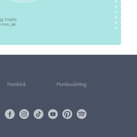
jů
. S tvými
 tom, jak
Humblok
HumbookMag