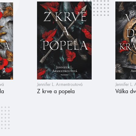
ová
Jennifer L. Armentroutová
Jennifer L.
la
Z krve a popela
Válka dv