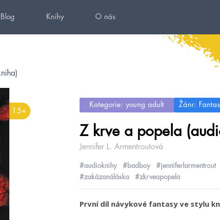
Blog
Knihy
O nás
niha)
Kategorie: young adult
Žánr: Fantas
15+
Z krve a popela (audi
Jennifer L. Armentroutová
#audioknihy
#badboy
#jenniferlarmentrout
#zakázanáláska
#zkrveapopela
První díl návykové fantasy ve stylu k