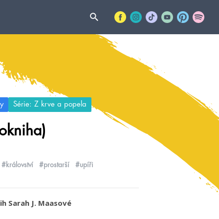
y
Série: Z krve a popela
okniha)
#království
#prostarší
#upíři
nih Sarah J. Maasové