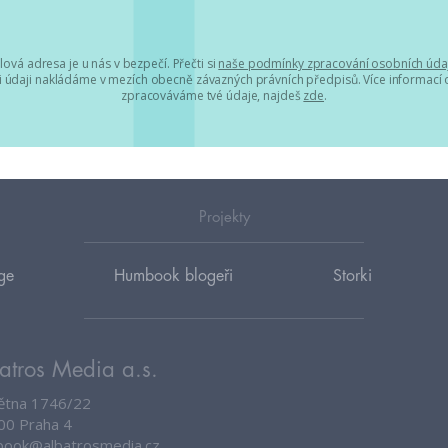
lová adresa je u nás v bezpečí. Přečti si
naše podmínky zpracování osobních úda
 údaji nakládáme v mezích obecně závazných právních předpisů. Více informací o
zpracováváme tvé údaje, najdeš
zde
.
Projekty
ge
Humbook blogeři
Storki
atros Media a.s.
větna 1746/22
00 Praha 4
ook@albatrosmedia.cz