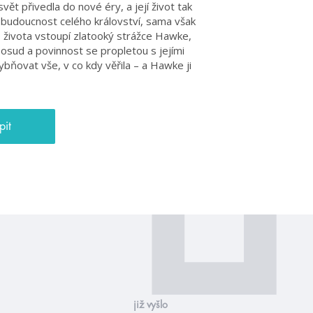
ět přivedla do nové éry, a její život tak
ží budoucnost celého království, sama však
ho života vstoupí zlatooký strážce Hawke,
 osud a povinnost se propletou s jejími
ňovat vše, v co kdy věřila – a Hawke ji
pit
již vyšlo