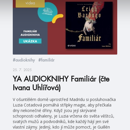
videa
#audioknihy
#familiár
25. 7. 2025
YA AUDIOKNIHY Familiár (čte
Ivana Uhlířová)
V ošuntělém domě uprostřed Madridu si posluhovačka
Luzia Cotadová pomáhá střípky magie, aby přečkala
dny nekonečné dřiny. Když jsou její skrývané
schopnosti odhaleny, je Luzia vržena do světa věštců,
svatých mužů a podvodníků, kde každý hájí jen své
vlastní zájmy. Jediný, kdo jí může pomoct, je Guillén