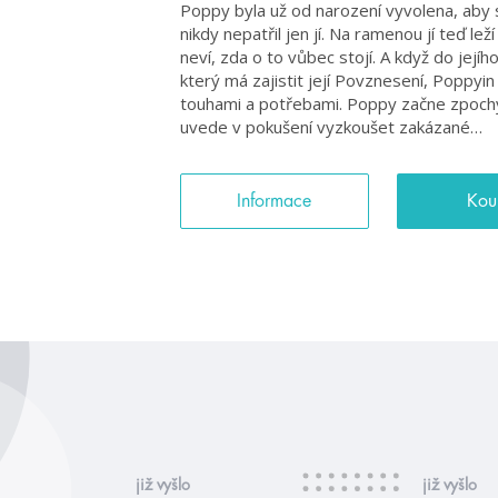
Poppy byla už od narození vyvolena, aby sv
nikdy nepatřil jen jí. Na ramenou jí teď le
neví, zda o to vůbec stojí. A když do její
který má zajistit její Povznesení, Poppyin
touhami a potřebami. Poppy začne zpochyb
uvede v pokušení vyzkoušet zakázané…
Informace
Kou
již vyšlo
již vyšlo