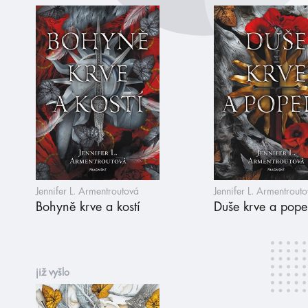
Jennifer L. Armentroutová
Jennifer L. Armentrout
Bohyně krve a kostí
Duše krve a pope
již vyšlo