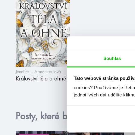
Souhlas
Jennifer L. Armentroutová
Tato webová stránka použív
Království těla a ohně
cookies?
Používáme je třeba
jednotlivých dat udělíte klikn
Posty, které by tě mohly zajím