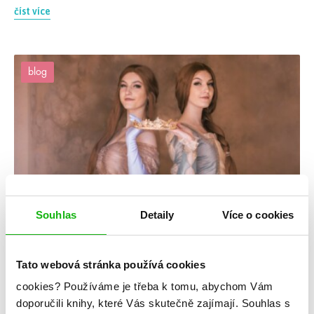
číst více
blog
Souhlas
Detaily
Více o cookies
#catherinedoyle
#humbooktip
5. 6. 2023
Tato webová stránka používá cookies
Cosplay Korunní princezny
cookies?
Používáme je třeba k tomu, abychom Vám
Dvě sestry, jedna koruna, a to, kdo si ji nasadí na hlavu,
doporučili knihy, které Vás skutečně zajímají.
Souhlas s
rozhodne o budoucnosti celého království a všech čarodějnice