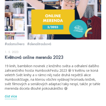
#adamsilvera
#alenaštraubová
1. 5. 2023
Květnová online merenda 2023
19 knih, bambilion novinek z knižního světa a odhalení dalšího
zahraničního hosta HumbookFestu 2023 🤩 V květnu se koná
veletrh Svět knihy a v rámci něj naše druhá největší akce
HumbookStage, na kterou všichni vydávají hromadu knížek,
svět filmových a seriálových adaptací taky nespí, takže je tahle
merenda docela dlouhé pokoukáníčko 😅
číst více