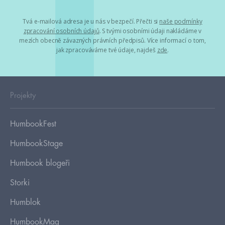
Tvá e-mailová adresa je u nás v bezpečí. Přečti si
naše podmínky
zpracování osobních údajů
. S tvými osobními údaji nakládáme v
mezích obecně závazných právních předpisů. Více informací o tom,
jak zpracováváme tvé údaje, najdeš
zde
.
Projekty
HumbookFest
HumbookStage
Humbook blogeři
Storki
Humblok
HumbookMag