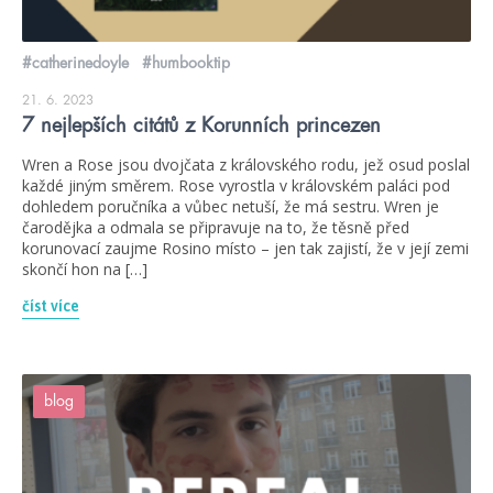
#catherinedoyle
#humbooktip
21. 6. 2023
7 nejlepších citátů z Korunních princezen
Wren a Rose jsou dvojčata z královského rodu, jež osud poslal
každé jiným směrem. Rose vyrostla v královském paláci pod
dohledem poručníka a vůbec netuší, že má sestru. Wren je
čarodějka a odmala se připravuje na to, že těsně před
korunovací zaujme Rosino místo – jen tak zajistí, že v její zemi
skončí hon na […]
číst více
blog