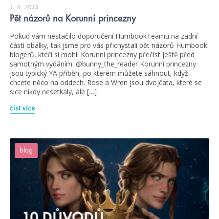
1. 6. 2023
Pět názorů na Korunní princezny
Pokud vám nestačilo doporučení HumbookTeamu na zadní
části obálky, tak jsme pro vás přichystali pět názorů Humbook
blogerů, kteří si mohli Korunní princezny přečíst ještě před
samotným vydáním. @bunny_the_reader Korunní princezny
jsou typický YA příběh, po kterém můžete sáhnout, když
chcete něco na oddech. Rose a Wren jsou dvojčata, které se
sice nikdy nesetkaly, ale […]
číst více
blog