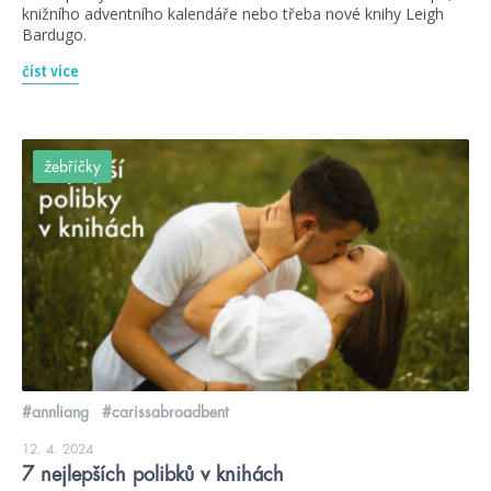
knižního adventního kalendáře nebo třeba nové knihy Leigh
Bardugo.
číst více
žebříčky
#annliang
#carissabroadbent
12. 4. 2024
7 nejlepších polibků v knihách