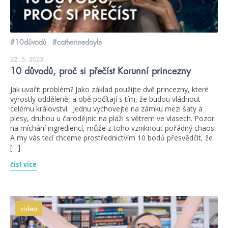
#10důvodů
#catherinedoyle
22. 5. 2023
10 důvodů, proč si přečíst Korunní princezny
Jak uvařit problém? Jako základ použijte dvě princezny, které
vyrostly odděleně, a obě počítají s tím, že budou vládnout
celému království. Jednu vychovejte na zámku mezi šaty a
plesy, druhou u čarodějnic na pláži s větrem ve vlasech. Pozor
na míchání ingrediencí, může z toho vzniknout pořádný chaos!
A my vás teď chceme prostřednictvím 10 bodů přesvědčit, že
[…]
číst více
videa