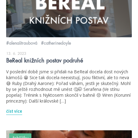
#alenaštraubová
#catherinedoyle
13. 6. 2023
BeReal knižních postav podruhé
V poslední době jsme si přidali na BeReal docela dost nových
kámošů 😁 Sice tak docela neexistují, jsou fiktivní, ale to neva
😅 Ruby (Drahý Aarone): Pořad váhám, jestli je skutečný. Mohl
by se ještě rozhodnout mě unést 🤔🤭 Serafena (Ve stínu
popela): Trénink s Nyktosem skončil v bahně 😒 Wren (Korunní
princezny): Další královské […]
číst více
žebříčky