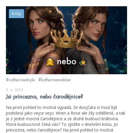
kvízy
#catherinedoyle
#katherinewebber
3. 4. 2023
Jsi princezna, nebo čarodějnice?
Na první pohled to možná vypadá, že dvojčata si musí být
podobná jako vejce vejci. Wren a Rose ale žily odděleně, a tak
je z jedné mocná čarodějnice a ze druhé budoucí královna.
Která budoucnost čeká vás? To zjistíte v dnešním kvízu. Jsi
princezna, nebo čarodějnice? Na první pohled to možná