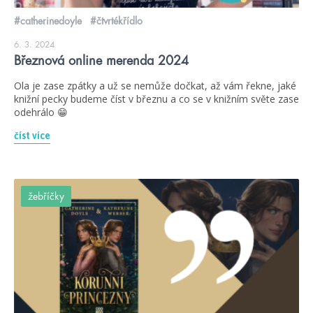
#catherinedoyle
#čtvrtékřídlo
6. 3. 2024
Březnová online merenda 2024
Ola je zase zpátky a už se nemůže dočkat, až vám řekne, jaké
knižní pecky budeme číst v březnu a co se v knižním světe zase
odehrálo 😁
číst více
žebříčky