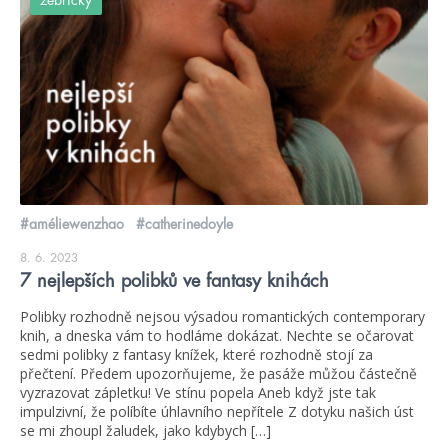
#améliewenzhao
#catherinedoyle
8. 6. 2023
7 nejlepších polibků ve fantasy knihách
Polibky rozhodně nejsou výsadou romantických contemporary
knih, a dneska vám to hodláme dokázat. Nechte se očarovat
sedmi polibky z fantasy knížek, které rozhodně stojí za
přečtení. Předem upozorňujeme, že pasáže můžou částečně
vyzrazovat zápletku! Ve stínu popela Aneb když jste tak
impulzivní, že políbíte úhlavního nepřítele Z dotyku našich úst
se mi zhoupl žaludek, jako kdybych […]