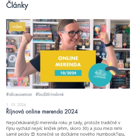
Články
videa
#aliceoseman
#božštírivalové
1. 10. 2024
Říjnová online merenda 2024
Nejočekávanější merenda roku je tady, protože tradičně v
říjnu vychází nejvíc knížek (ehm, skoro 30) a jsou mezi nimi
samé pecky 😍 Konečně se dočkáme nového HumbookTipu,