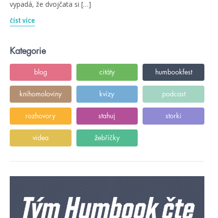
vypadá, že dvojčata si […]
číst více
Kategorie
blog
citáty
humbookfest
knihomoloviny
kvízy
podcast
rozhovory
stahuj
storki
videa
žebříčky