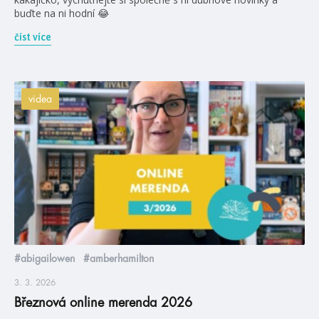
buďte na ni hodní 😂
číst více
videa
#abigailowen
#amberhamilton
3. 3. 2026
Březnová online merenda 2026