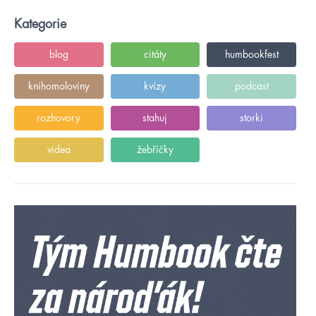
Kategorie
blog
citáty
humbookfest
knihomoloviny
kvízy
podcast
rozhovory
stahuj
storki
videa
žebříčky