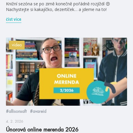
Knižní sezóna se po zimě konečně pořádně rozjíždí 😍
Nachystejte si kakajíčko, dezertíček… a jdeme na to!
číst více
videa
#allisonsaft
#avareid
4. 2. 2026
Únorová online merenda 2026