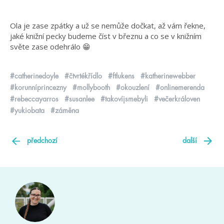
Ola je zase zpátky a už se nemůže dočkat, až vám řekne,
jaké knižní pecky budeme číst v březnu a co se v knižním
světe zase odehrálo 😁
#catherinedoyle
#čtvrtékřídlo
#ftlukens
#katherinewebber
#korunníprincezny
#mollybooth
#okouzlení
#onlinemerenda
#rebeccayarros
#susanlee
#takovíjsmebyli
#večerkráloven
#yukiobata
#záměna
předchozí
další