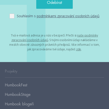
Souhlasím s
podmínkami zpracování osobních údajů
Tvá e-mailová adresa je u nás v bezpečí. Přečti si
naše podmínky
zpracování osobních údajů
. S tvými osobními údaji nakládáme v
mezích obecně závazných právních předpisů. Více informací o tom,
jak zpracováváme tvé údaje, najdeš
zde
.
Projekty
HumbookFest
HumbookStage
Humbook blogeři