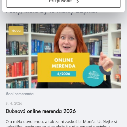
Přizpůsobit
Posty, které by tě mohly zajímat
videa
#onlinemerenda
8. 4. 2026
Dubnová online merenda 2026
Ola měla dovolenou, a tak za ni zaskočila Monča. Udělejte si
kakajíčko, vychutnejte si společně s ní dubnové novinky a