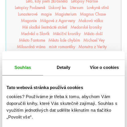
Léto, kdy jsem zkrásněla
Letopisy Narnie
Letopisy Podzemě
Lískový les
Litersum
Lovkyně stínů
Lunasterové
magie
Magisterium
Magnus Chase
Magonie
Mágové z Agarveny
Maková válka
Mé sladké šestnácté století
Medorské kroniky
Medvěd a Slavík
Měsíční kroniky
Město duší
Město Fantome
Město kde chybím
Michael Vey
Milosrdná vrána
mistr romantiky
Monstra z Verity
Moře inkoustu a zlata
Moře nálezů a ztrát
Mráz
Mrazení
Muffin a čaj
Můj život s Walterovic kluky
Mycelium
Mýtonoši
Národní opruzení
Souhlas
Detaily
Více o cookies
Naše zakázané vášně
Naslouchač
Nástroje smrti
něcosipřej
Nedej se
Nedotýkej se mě
Nejjasnější hvězdy
nejpo
Nejtemnější část lesa
Tato webová stránka používá cookies
Někdo jako ty
Neřádi
Nespoutaný chaos
Never After
cookies?
Používáme je třeba k tomu, abychom Vám
Nevítaní
Nezdolná
Nikdynoc
Nikdyuš
Noční partie
doporučili knihy, které Vás skutečně zajímají.
Souhlas s
Nocte
Noví alchymisté
Nozaki
Nyxia
využitím jednotlivých dat udělíte kliknutím na tlačítko
Odkaz dračích jezdců
Odkaz lidské mysli
„Povolit vše“.
Odkaz Orďši
Ofélie Scaleová
Oheň a kov
Ohnivák
Oko za oko
olaskutunejde
Once Upon a Broken Heart