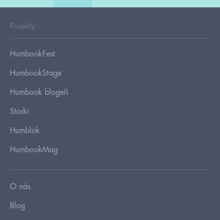
Projekty
HumbookFest
HumbookStage
Humbook blogeři
Storki
Humblok
HumbookMag
O nás
Blog