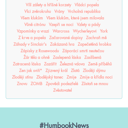
Vílí zálety a hříšné korzety
Vládci popela
Vlci zvěrokruhu
Vrány
Vrcholná republika
Všem klukům
Všem klukům, které jsem milovala
Vůně citrónu
Vzepři se noci
Vzlety a pády
Vzpomínky a vrazi
Warcross
Wycherleyovi
York
Z krve a popela
Začarované dopisy
Zachraň mě
Záhady v Sinclair's
Zakázaná hra
Zapečetěná hrobka
Zápisky z Rosewoodu
Záporáci smrti neutečou
Žár těla a ohně
Zaslepená láska
Zaslíbená
Zatracená láska
Zazářit
Železná vdova
Země příběhů
Zen jak sviň*
Zjizvený král
Zlatá
Zloději dýmu
Zloději stínu
Zlodějský tanec
Zmije
Zmije a křídla noci
Znovu
ZOMB
Zpovědi podezřelé
Zůstaň se mnou
Zvěstovatel
#HumbookNews