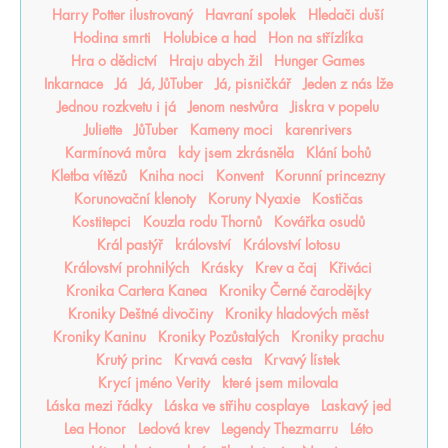
Harry Potter ilustrovaný
Havraní spolek
Hledači duší
Hodina smrti
Holubice a had
Hon na střízlíka
Hra o dědictví
Hraju abych žil
Hunger Games
Inkarnace
Já
Já, JůTuber
Já, pisničkář
Jeden z nás lže
Jednou rozkvetu i já
Jenom nestvůra
Jiskra v popelu
Juliette
JůTuber
Kameny moci
karenrivers
Karmínová můra
kdy jsem zkrásněla
Klání bohů
Kletba vítězů
Kniha noci
Konvent
Korunní princezny
Korunovační klenoty
Koruny Nyaxie
Kostičas
Kostitepci
Kouzla rodu Thornů
Kovářka osudů
Král pastýř
království
Království lotosu
Království prohnilých
Krásky
Krev a čaj
Křiváci
Kronika Cartera Kanea
Kroniky Černé čarodějky
Kroniky Deštné divočiny
Kroniky hladových měst
Kroniky Kaninu
Kroniky Pozůstalých
Kroniky prachu
Krutý princ
Krvavá cesta
Krvavý lístek
Krycí jméno Verity
které jsem milovala
Láska mezi řádky
Láska ve střihu cosplaye
Laskavý jed
Lea Honor
Ledová krev
Legendy Thezmarru
Léto