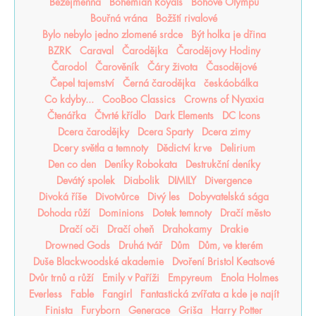
Bezejmenná
Bohemian Royals
Bohové Olympu
Bouřná vrána
Božští rivalové
Bylo nebylo jedno zlomené srdce
Být holka je dřina
BZRK
Caraval
Čarodějka
Čarodějovy Hodiny
Čarodol
Čarověník
Čáry života
Časodějové
Čepel tajemství
Černá čarodějka
českáobálka
Co kdyby...
CooBoo Classics
Crowns of Nyaxia
Čtenářka
Čtvrté křídlo
Dark Elements
DC Icons
Dcera čarodějky
Dcera Sparty
Dcera zimy
Dcery světla a temnoty
Dědictví krve
Delirium
Den co den
Deníky Robokata
Destrukční deníky
Devátý spolek
Diabolik
DIMILY
Divergence
Divoká říše
Divotvůrce
Divý les
Dobyvatelská sága
Dohoda růží
Dominions
Dotek temnoty
Dračí město
Dračí oči
Dračí oheň
Drahokamy
Drakie
Drowned Gods
Druhá tvář
Dům
Dům, ve kterém
Duše Blackwoodské akademie
Dvoření Bristol Keatsové
Dvůr trnů a růží
Emily v Paříži
Empyreum
Enola Holmes
Everless
Fable
Fangirl
Fantastická zvířata a kde je najít
Finista
Furyborn
Generace
Griša
Harry Potter