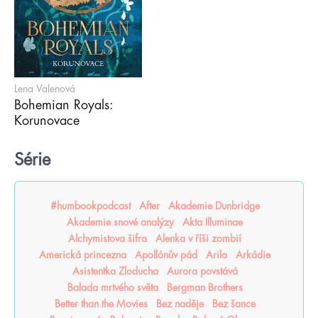
Lena Valenová
Bohemian Royals:
Korunovace
Série
#humbookpodcast
After
Akademie Dunbridge
Akademie snové analýzy
Akta Illuminae
Alchymistova šifra
Alenka v říši zombií
Americká princezna
Apollónův pád
Arila
Arkádie
Asistentka Zloducha
Aurora povstává
Balada mrtvého světa
Bergman Brothers
Better than the Movies
Bez naděje
Bez šance