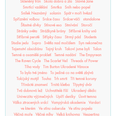
Skleněný trůn
Škola dobra a zla
Slavné Jane
Smrtící vzdělání
Smrtka
Sníh nebo popel
Snílek Neznámý
solanin
Spát v moři hvězd
Spřízněni volbou
Srdce času
Srdcerváči
standalone
Šťastné dívky
Stínové eso
Stmívání
Storočí
Stránky světa
Strážkyně brány
Stříbrné knihy snů
Stříbrné perutě
Střípky času
Strmý pád
Students
Studie jedu
Supro
Světla nad močálem
Syn nekonečna
Tajemství obsidiánu
Tajný kruh
Takoví jsme byli
Talon
Temné a osamělé prokletí
Temné nadání
The Empyrean
The Raven Cycle
The Scarlet Veil
Threads of Power
Tíha vody
Tim Burton Ukradené Vánoce
To bylo tvé jméno
To jediné co na světě zbývá
Tokijský motýl
Touha
Trh smrti
Tři temné koruny
Třinácté znamení
Trnitá kletba
Třpytný dvůr
Tvá dubnová lež
Uchvatitelé říší
Ukradený dědic
Univerzita výjimečných
Upíří deníky
Úsvit temna
Válka ztracených srdcí
Vampýrská akademie
Vardari
ve kterém
Ve stínu oskeruše
Ve stínu popela
Věčná moře
Věčné mlhy
Velká knihovna
Vespertina