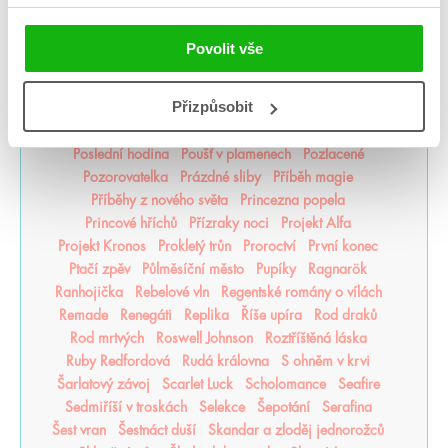
Opačno
Ostrov živlů
Ostrovy bohů
Osud a plamen
Pád zkázy a hněvu
Pamatuj na smrt
Panovo znamení
Povolit vše
Panův tajemný odkaz
Pasažérka
Percy Jackson
Pěškopisy
Phobos
Píseň zimy
Plující svět
Přizpůsobit
Pod štítem magie
pomaláromantika
Pomněnka
Pomsta & rozbřesk
Popel a duše
Poslední Finestra
Poslední hodina
Poušť v plamenech
Pozlacené
Pozorovatelka
Prázdné sliby
Příběh magie
Příběhy z nového světa
Princezna popela
Princové hříchů
Přízraky noci
Projekt Alfa
Projekt Kronos
Prokletý trůn
Proroctví
První konec
Ptačí zpěv
Půlměsíční město
Pupíky
Ragnarök
Ranhojička
Rebelové vln
Regentské romány o vílách
Remade
Renegáti
Replika
Říše upíra
Rod draků
Rod mrtvých
Roswell Johnson
Roztříštěná láska
Ruby Redfordová
Rudá královna
S ohněm v krvi
Šarlatový závoj
Scarlet Luck
Scholomance
Seafire
Sedmiříší v troskách
Selekce
Šepotání
Serafina
Šest vran
Šestnáct duší
Skandar a zloděj jednorožců