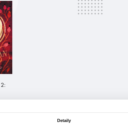
 2:
at
Detaily