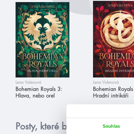
Lena Valenová
Lena Valenová
Bohemian Royals 3:
Bohemian Royals
Hlava, nebo orel
Hradní intrikáři
Posty, které by tě mohly zajím
Souhlas