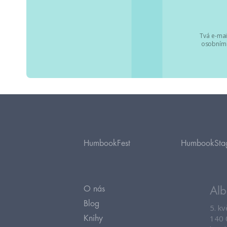
Tvá e-mai
osobními
HumbookFest
HumbookSta
O nás
Alb
Blog
5. k
140 
Knihy