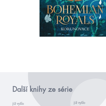
Další knihy ze série
již vyšlo
již vyšlo