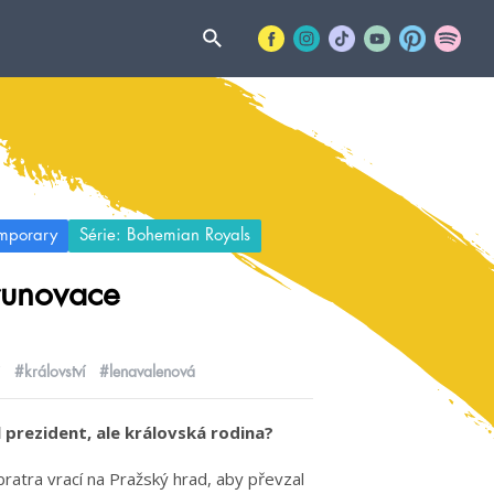
mporary
Série: Bohemian Royals
runovace
i
#království
#lenavalenová
prezident, ale královská rodina?
ratra vrací na Pražský hrad, aby převzal