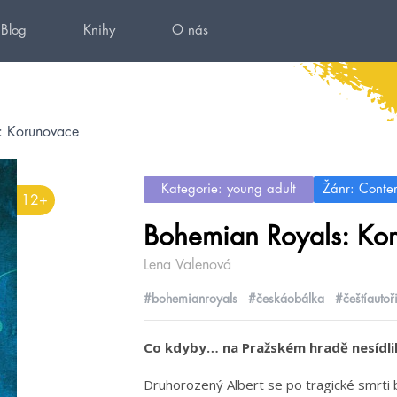
Blog
Knihy
O nás
: Korunovace
Kategorie: young adult
Žánr: Conte
12+
Bohemian Royals: Ko
Lena Valenová
#bohemianroyals
#českáobálka
#češtíautoř
Co kdyby… na Pražském hradě nesídlil 
Druhorozený Albert se po tragické smrti b