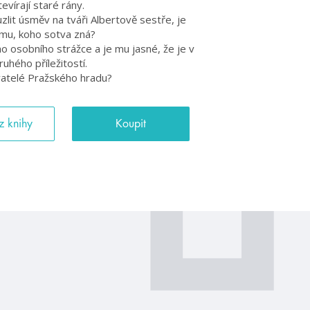
vírají staré rány.
uzlit úsměv na tváři Albertově sestře, je
mu, koho sotva zná?
ho osobního strážce a je mu jasné, že je v
ruhého příležitostí.
yvatelé Pražského hradu?
z knihy
Koupit