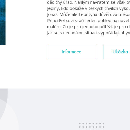
dědičný úřad. Náhlým návratem se však ote
Jediný, kdo dokáže v těžkých chvílích vyko
Jonáš. Může ale Leontýna důvěřovat něko
Princi Felixovi stačí jeden pohled na nové
maléru. Co je pro jednoho přítěží, je pro d
Jak se s nenadálou situací vypořádají ob
Informace
Ukázka 