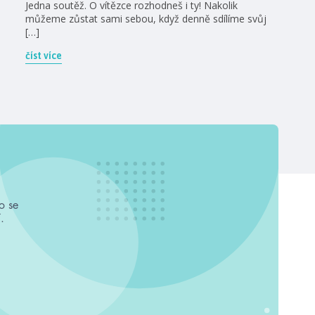
Jedna soutěž. O vítězce rozhodneš i ty! Nakolik
můžeme zůstat sami sebou, když denně sdílíme svůj
[…]
číst více
o se
.