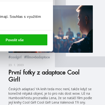
blog
ímají.
Souhlas s využitím
Povolit vše
#coolgirl
#filmováadaptace
23. 1. 2023
První fotky z adaptace Cool
Girl!
Českých adaptací YA knih teda moc není, takže když se
konečně nějaká objeví, je to pro nás dost wow. Už na
HumbookFestu prozradila Lena, že se natáčí film podle
její knihy Cool Girl! Cool Girl! Lena Valenová Tři sny.