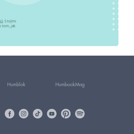
jů
. S tvými
 tom, jak
Humblok
HumbookMag