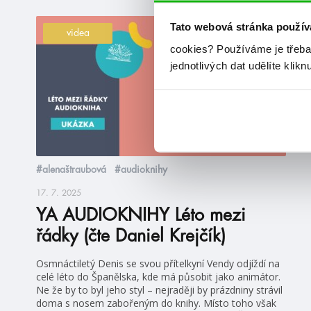
Tato webová stránka použív
videa
cookies?
Používáme je třeba
jednotlivých dat udělíte klikn
#alenaštraubová
#audioknihy
17. 7. 2025
YA AUDIOKNIHY Léto mezi
řádky (čte Daniel Krejčík)
Osmnáctiletý Denis se svou přítelkyní Vendy odjíždí na
celé léto do Španělska, kde má působit jako animátor.
Ne že by to byl jeho styl – nejraději by prázdniny strávil
doma s nosem zabořeným do knihy. Místo toho však