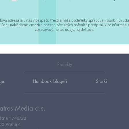
lová adresa je u nás v bezpečí. Přečti si
naše podmínky zpracování osobních úda
 údaji nakládáme v mezích obecně závazných právních předpisů. Více informací o
zpracováváme tvé údaje, najdeš
zde
.
Projekty
ge
Humbook blogeři
Storki
atros Media a.s.
větna 1746/22
00 Praha 4