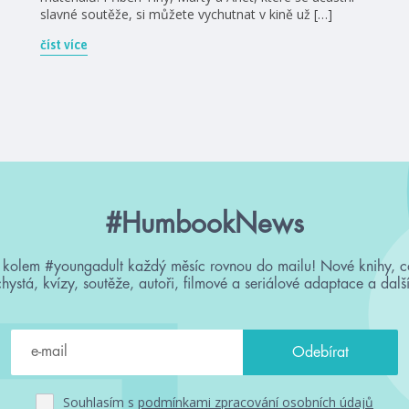
slavné soutěže, si můžete vychutnat v kině už […]
číst více
#HumbookNews
 kolem #youngadult každý měsíc rovnou do mailu! Nové knihy, c
chystá, kvízy, soutěže, autoři, filmové a seriálové adaptace a další
Souhlasím s
podmínkami zpracování osobních údajů