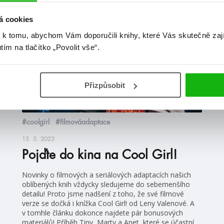
á cookies
blog
 k tomu, abychom Vám doporučili knihy, které Vás skutečně zaj
utím na tlačítko „Povolit vše“.
Přizpůsobit
#coolgirl
#filmováadaptace
15. 5. 2023
Pojďte do kina na Cool Girl!
Novinky o filmových a seriálových adaptacích našich
oblíbených knih vždycky sledujeme do sebemenšího
detailu! Proto jsme nadšení z toho, že své filmové
verze se dočká i knížka Cool Girl! od Leny Valenové. A
v tomhle článku dokonce najdete pár bonusových
materiálů! Příběh Tiny, Marty a Anet, které se účastní