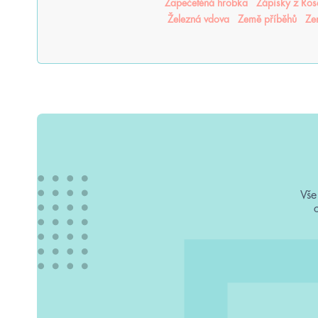
Zapečetěná hrobka
Zápisky z Ro
Železná vdova
Země příběhů
Ze
Vše