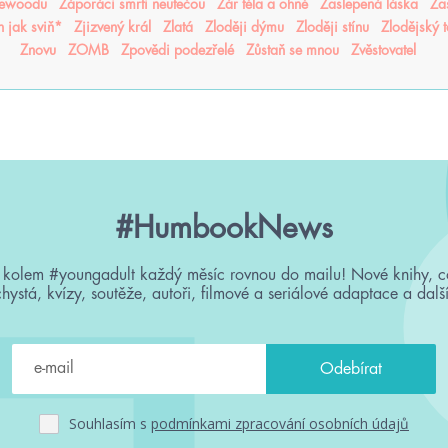
sewoodu
Záporáci smrti neutečou
Žár těla a ohně
Zaslepená láska
Za
n jak sviň*
Zjizvený král
Zlatá
Zloději dýmu
Zloději stínu
Zlodějský 
Znovu
ZOMB
Zpovědi podezřelé
Zůstaň se mnou
Zvěstovatel
#HumbookNews
 kolem #youngadult každý měsíc rovnou do mailu! Nové knihy, c
chystá, kvízy, soutěže, autoři, filmové a seriálové adaptace a další
Souhlasím s
podmínkami zpracování osobních údajů