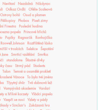
Nevítaní
Nezdolná
Nikdynoc
li
Odkaz Orďši
Ofélie Scaleová
Ostrovy bohů
Osud a plamen
Pěškopisy
Phobos
Píseň zimy
ní Finestra
Poslední hodina
ncezna popela
Princové hříchů
to
Pupíky
Ragnarök
Ranhojička
Roswell Johnson
Roztříštěná láska
iříší v troskách
Selekce
Šepotání
é Jane
Smrtící vzdělání
Smrtka
áči
standalone
Šťastné dívky
pky času
Strmý pád
Students
Talon
Temné a osamělé prokletí
Ukradené Vánoce
To bylo tvé jméno
tba
Třpytný dvůr
Tvá dubnová lež
í
Vampýrská akademie
Vardari
lety a hříšné korzety
Vládci popela
u
Vzepři se noci
Vzlety a pády
áhady v Sinclair's
Zakázaná hra