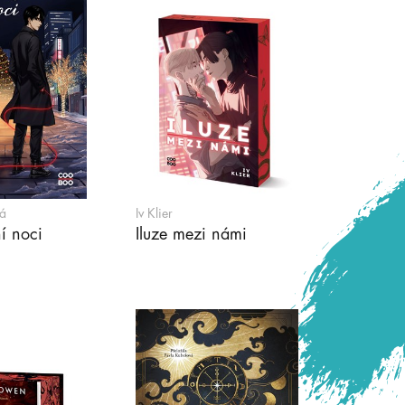
á
Iv Klier
í noci
Iluze mezi námi