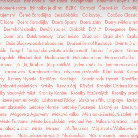
n the Movies
Bez naděje
Bez šance
Bezejmenná
Bohemian Royals
Bo
 zlomené srdce
Být holka je dřina
BZRK
Caraval
Čarodějka
Čaroděj
tajemství
Černá čarodějka
českáobálka
Co kdyby...
CooBoo Classic
C Icons
Dcera čarodějky
Dcera Sparty
Dcera zimy
Dcery světla a te
Destrukční deníky
Devátý spolek
Diabolik
DIMILY
Divergence
Divo
Dominions
Dotek temnoty
Dračí město
Dračí oči
Dračí oheň
Drah
ém
Duše Blackwoodské akademie
Dvoření Bristol Keatsové
Dvůr trnů a 
able
Fangirl
Fantastická zvířata a kde je najít
Finista
Furyborn
Gene
 spolek
Hledači duší
Hodina smrti
Holubice a had
Hon na střízlíka
karnace
Já
Já, JůTuber
Já, pisničkář
Jeden z nás lže
Jednou rozkvetu i
i
karenrivers
Karmínová můra
kdy jsem zkrásněla
Klání bohů
Kletba
oty
Koruny Nyaxie
Kostičas
Kostitepci
Kouzla rodu Thornů
Kovářka
rálovství prohnilých
Krásky
Krev a čaj
Křiváci
Kronika Cartera Kan
iky hladových měst
Kroniky Kaninu
Kroniky Pozůstalých
Kroniky prac
které jsem milovala
Láska mezi řádky
Láska ve střihu cosplaye
Laska
jsem zkrásněla
Letopisy Narnie
Letopisy Podzemě
Lískový les
Litersum
nie
Mágové z Agarveny
Maková válka
Mé sladké šestnácté století
M
Město Fantome
Město kde chybím
Michael Vey
Milosrdná vrána
mist
 nálezů a ztrát
Mráz
Mrazení
Muffin a čaj
Můj život s Walterovic k
pruzení
Naše zakázané vášně
Naslouchač
Nástroje smrti
něcosipřej