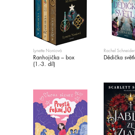
Lynette Noniová
Rachel Schneider
Ranhojička – box
Dědička světl
(1.-3. díl)