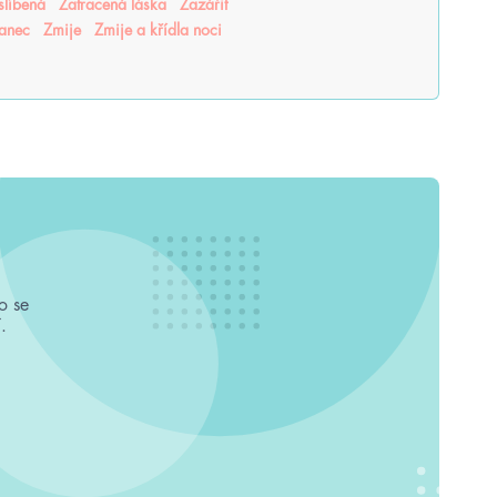
slíbená
Zatracená láska
Zazářit
tanec
Zmije
Zmije a křídla noci
o se
.