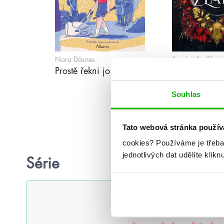
Nora Dåsnes
Scarlett St. Clair
Prostě řekni jo
Jablka ze zla
Souhlas
Tato webová stránka použív
cookies?
Používáme je třeba
jednotlivých dat udělíte klikn
Série
#humbookpodcast
After
Ak
Alenka v říši zombií
Americká p