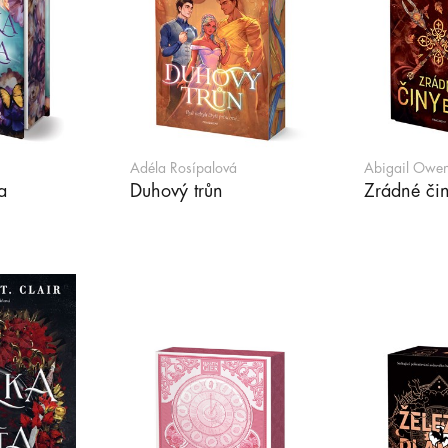
Adéla Rosípalová
Abigail Owe
a
Duhový trůn
Zrádné či