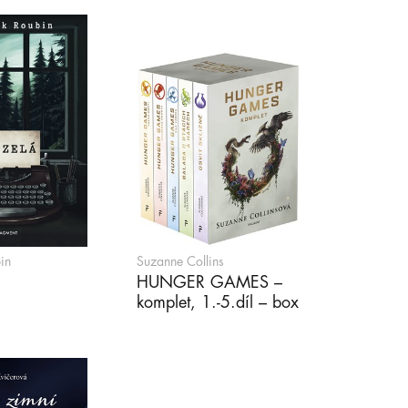
in
Suzanne Collins
HUNGER GAMES –
komplet, 1.-5.díl – box