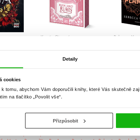
Kerstin Gierová
Rebecca Yarr
ta
Rudá jako rubín
Železný p
(brož.)
Detaily
1
2
3
4
5
...
99
»
á cookies
 k tomu, abychom Vám doporučili knihy, které Vás skutečně zaj
utím na tlačítko „Povolit vše“.
Přizpůsobit
ademie Arcana
Akademie Dunbridge
Akademie snové analýzy
Akta I
rincezna
Apollónův pád
Arila
Arkádie
Asistentka Zloducha
Aurora 