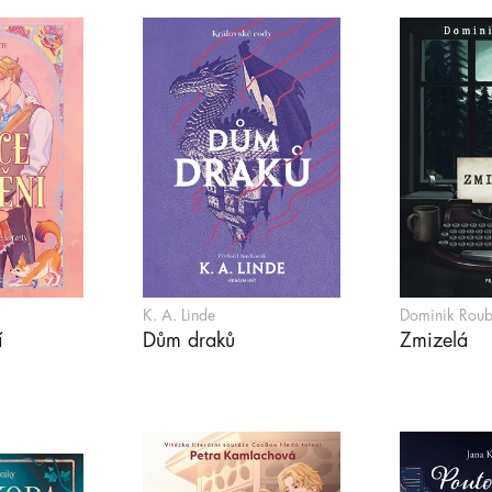
K. A. Linde
Dominik Roub
í
Dům draků
Zmizelá