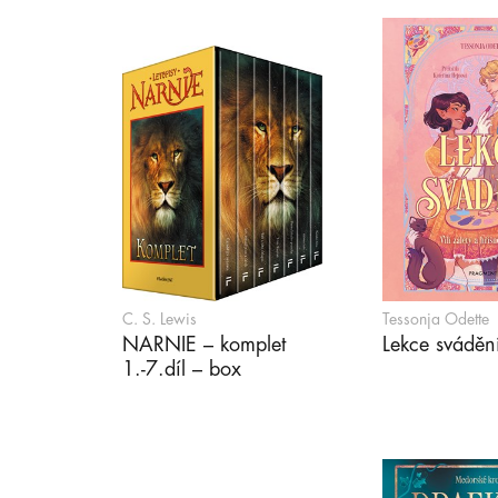
C. S. Lewis
Tessonja Odette
NARNIE – komplet
Lekce sváděn
1.-7.díl – box