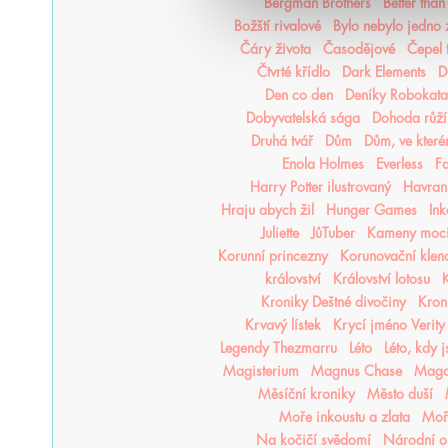
Bergman Brothers
Better tha
Božští rivalové
Bylo nebylo jedno
Čáry života
Časodějové
Čepel 
Čtvrté křídlo
Dark Elements
D
Den co den
Deníky Robokata
Dobyvatelská sága
Dohoda růží
Druhá tvář
Dům
Dům, ve kter
Enola Holmes
Everless
F
Harry Potter ilustrovaný
Havraní
Hraju abych žil
Hunger Games
In
Juliette
JůTuber
Kameny moc
Korunní princezny
Korunovační klen
království
Království lotosu
K
Kroniky Deštné divočiny
Kron
Krvavý lístek
Krycí jméno Verity
Legendy Thezmarru
Léto
Léto, kdy 
Magisterium
Magnus Chase
Mago
Měsíční kroniky
Město duší
Moře inkoustu a zlata
Moře
Na kočičí svědomí
Národní o