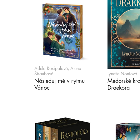
Adéla Rosípalová, Alena
Štraubová
Lynette Noniová
Následuj mě v rytmu
Medorské kro
Vánoc
Draekora