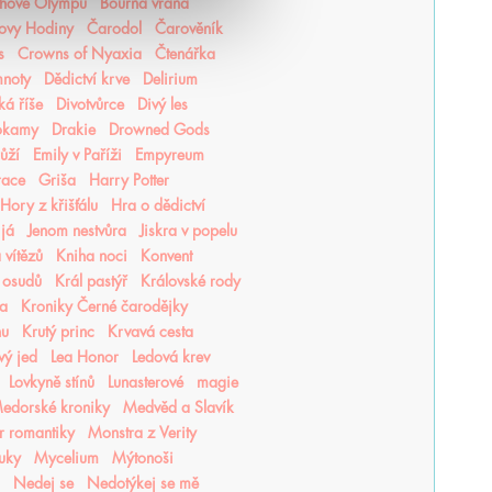
hové Olympu
Bouřná vrána
ovy Hodiny
Čarodol
Čarověník
s
Crowns of Nyaxia
Čtenářka
mnoty
Dědictví krve
Delirium
ká říše
Divotvůrce
Divý les
okamy
Drakie
Drowned Gods
růží
Emily v Paříži
Empyreum
race
Griša
Harry Potter
Hory z křišťálu
Hra o dědictví
 já
Jenom nestvůra
Jiskra v popelu
 vítězů
Kniha noci
Konvent
 osudů
Král pastýř
Královské rody
ea
Kroniky Černé čarodějky
hu
Krutý princ
Krvavá cesta
vý jed
Lea Honor
Ledová krev
Lovkyně stínů
Lunasterové
magie
edorské kroniky
Medvěd a Slavík
r romantiky
Monstra z Verity
luky
Mycelium
Mýtonoši
Nedej se
Nedotýkej se mě