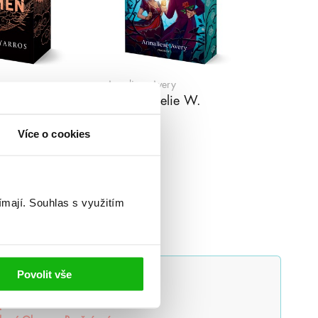
os
Annaliese Avery
lamen
Láska Aurelie W.
Více o cookies
ímají.
Souhlas s využitím
Povolit vše
lluminae
Alchymistova šifra
povstává
Balada mrtvého světa