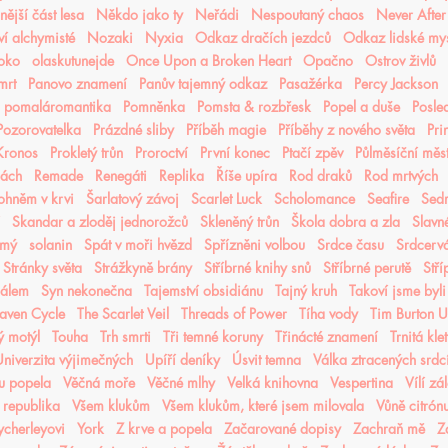
ější část lesa
Někdo jako ty
Neřádi
Nespoutaný chaos
Never After
í alchymisté
Nozaki
Nyxia
Odkaz dračích jezdců
Odkaz lidské mys
oko
olaskutunejde
Once Upon a Broken Heart
Opačno
Ostrov živlů
mrt
Panovo znamení
Panův tajemný odkaz
Pasažérka
Percy Jackson
pomaláromantika
Pomněnka
Pomsta & rozbřesk
Popel a duše
Posled
Pozorovatelka
Prázdné sliby
Příběh magie
Příběhy z nového světa
Pri
 Kronos
Prokletý trůn
Proroctví
První konec
Ptačí zpěv
Půlměsíční měs
lách
Remade
Renegáti
Replika
Říše upíra
Rod draků
Rod mrtvých
ohněm v krvi
Šarlatový závoj
Scarlet Luck
Scholomance
Seafire
Sedm
Skandar a zloděj jednorožců
Skleněný trůn
Škola dobra a zla
Slavn
ámý
solanin
Spát v moři hvězd
Spřízněni volbou
Srdce času
Srdcerv
Stránky světa
Strážkyně brány
Stříbrné knihy snů
Stříbrné perutě
Stří
čálem
Syn nekonečna
Tajemství obsidiánu
Tajný kruh
Takoví jsme byli
aven Cycle
The Scarlet Veil
Threads of Power
Tíha vody
Tim Burton 
ý motýl
Touha
Trh smrti
Tři temné koruny
Třinácté znamení
Trnitá kle
niverzita výjimečných
Upíří deníky
Úsvit temna
Válka ztracených srdc
nu popela
Věčná moře
Věčné mlhy
Velká knihovna
Vespertina
Vílí zá
 republika
Všem klukům
Všem klukům, které jsem milovala
Vůně citrón
cherleyovi
York
Z krve a popela
Začarované dopisy
Zachraň mě
Z