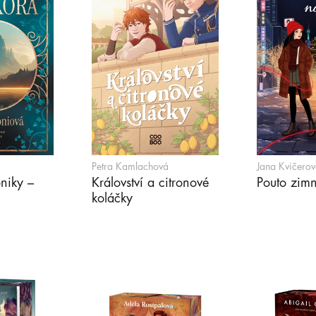
Petra Kamlachová
Jana Kvičerov
niky –
Království a citronové
Pouto zimn
koláčky