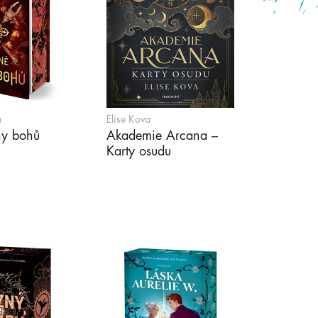
n
Elise Kova
ny bohů
Akademie Arcana –
Karty osudu