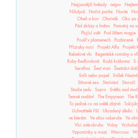
Nejjasnější hvězdy
nejpo
Nejtemn
Nikdyuš
Noční partie
Nocte
Nov
Oheň a kov
Ohnivák
Oko za 
Pád zkázy a hněvu
Pamatuj na s
Plující svět
Pod štítem magie
Poušť v plamenech
Pozlacené
Přízraky noci
Projekt Alfa
Projekt
Rebelové vln
Regentské romány o ví
Ruby Redfordová
Rudá královna
S 
Serafina
Šest vran
Šestnáct duší
Sníh nebo popel
Snílek Nezn
Stínové eso
Stmívání
Storočí
Studie jedu
Supro
Světla nad mo
Temné nadání
The Empyrean
The R
To jediné co na světě zbývá
Tokijsk
Uchvatitelé říší
Ukradený dědic
U
ve kterém
Ve stínu oskeruše
Ve stí
Vlci zvěrokruhu
Vrány
Vrcholná
Vzpomínky a vrazi
Warcross
Wy