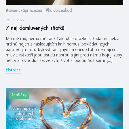
#americkáprincezna
#holubiceahad
26. 1. 2022
7 nej domluvených sňatků
Má mě rád, nemá mě rád? Tak tuhle otázku si řada hrdinek a
hrdinů nejen z následujících knih nemusí pokládat. Jejich
partneři jim totiž byli vybráni jinými a oni do toho nemají co
mluvit. Někteří jdou osudu naproti a jiní proti němu bojují zuby
nehty a rozhodují se, že svůj život si budou řídit sami. […]
číst více
žebříčky