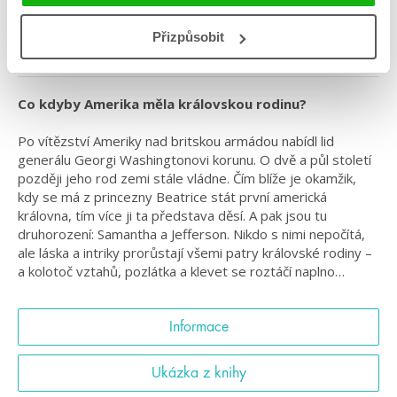
Série: Americká princezna
#americkáprincezna
#domluvenýsňatek
#katharinemcgee
Přizpůsobit
#království
#milostnýtrojúhelník
#zakázanáláska
Co kdyby Amerika měla královskou rodinu?
Po vítězství Ameriky nad britskou armádou nabídl lid
generálu Georgi Washingtonovi korunu. O dvě a půl století
později jeho rod zemi stále vládne. Čím blíže je okamžik,
kdy se má z princezny Beatrice stát první americká
královna, tím více ji ta představa děsí. A pak jsou tu
druhorození: Samantha a Jefferson. Nikdo s nimi nepočítá,
ale láska a intriky prorůstají všemi patry královské rodiny –
a kolotoč vztahů, pozlátka a klevet se roztáčí naplno…
Informace
Ukázka z knihy