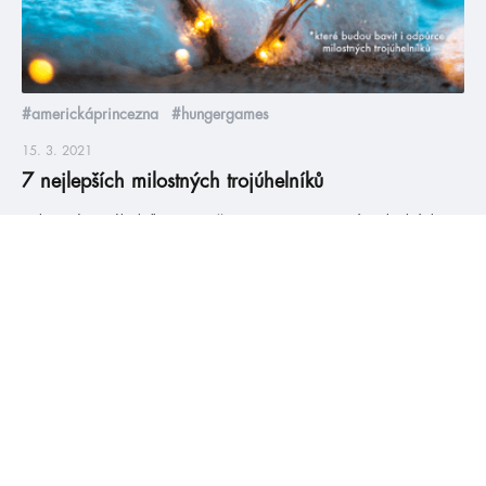
#americkáprincezna
#hungergames
15. 3. 2021
7 nejlepších milostných trojúhelníků
Milostné trojúhelníky jsou něco, co spousta z nás v knihách
rozhodně nevyhledává. Ale když se udělají dobře, tak nepůsobí
jako klišé a naopak je díky nim celá kniha o to zajímavější a
napínavější. Připravili jsme si pro vás ty nejlepší milostné
trojúhelníky, díky kterým na ně rozhodně změníte názor. Ve
Falešném polibku od Mary E. […]
číst více