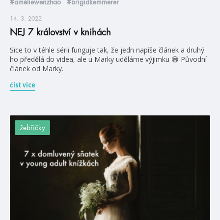
#améliewenzhao
#brigidkemmerer
14. 3. 2022
NEJ 7 království v knihách
Sice to v téhle sérii funguje tak, že jedn napíše článek a druhý
ho předělá do videa, ale u Marky uděláme výjimku 😁 Původní
článek od Marky.
číst více
žebříčky