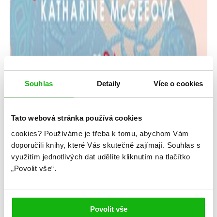
Souhlas
Detaily
Více o cookies
Tato webová stránka používá cookies
cookies?
Používáme je třeba k tomu, abychom Vám
Katharine McGeeová
doporučili knihy, které Vás skutečně zajímají.
Souhlas s
využitím jednotlivých dat udělíte kliknutím na tlačítko
Americká princezna
„Povolit vše“.
Kategorie: young adult
Žánr: Contemporary
Povolit vše