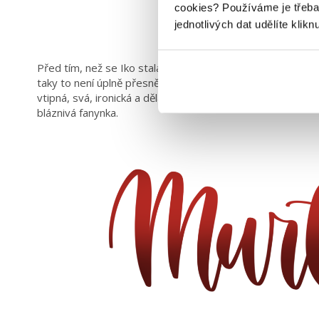
cookies?
Používáme je třeba
jednotlivých dat udělíte klikn
Před tím, než se Iko stala hrdinkou vlastních komiksů, byla
taky to není úplně přesně lidská postava, ale android. No, 
vtipná, svá, ironická a dělá přesně to co my, když se dos
bláznivá fanynka.