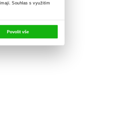
ímají.
Souhlas s využitím
Povolit vše