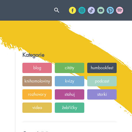
Kategorie
blog
citáty
humbookfest
knihomoloviny
kvízy
podcast
rozhovory
stahuj
storki
videa
žebříčky