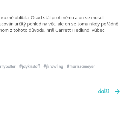
hrozně oblíbila. Osud stál proti němu a on se musel
ucován určitý pohled na věc, ale on se tomu nikdy pořádně
jenom z tohoto důvodu, hrál Garrett Hedlund, vůbec
rrypotter
#jaykristoff
#jkrowling
#marissameyer
další