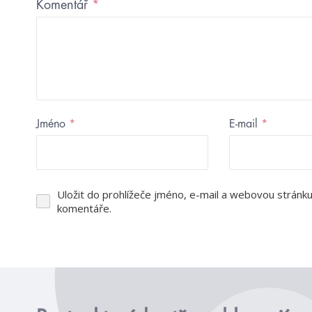
Komentář
*
Jméno
*
E-mail
*
Uložit do prohlížeče jméno, e-mail a webovou stránk
komentáře.