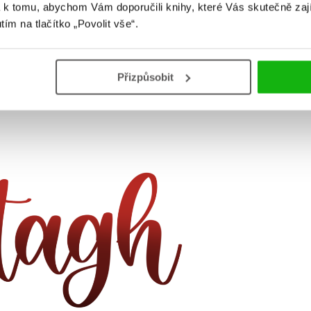
 k tomu, abychom Vám doporučili knihy, které Vás skutečně zaj
utím na tlačítko „Povolit vše“.
 jednou z těch nejlepších vedlejších postav. I když opět,
Přizpůsobit
jak říkám, nepodstatné detaily. Iko z
Měsíčních kronik
je
taneme do blízkosti našich oblíbených autorů – chová se jako