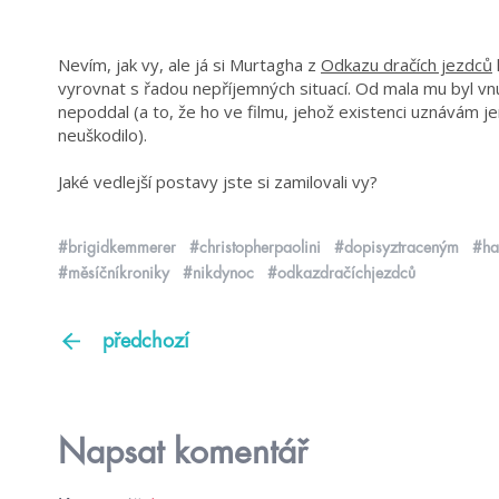
Nevím, jak vy, ale já si Murtagha z
Odkazu dračích jezdců
vyrovnat s řadou nepříjemných situací. Od mala mu byl vn
nepoddal (a to, že ho ve filmu, jehož existenci uznávám 
neuškodilo).
Jaké vedlejší postavy jste si zamilovali vy?
#brigidkemmerer
#christopherpaolini
#dopisyztraceným
#ha
#měsíčníkroniky
#nikdynoc
#odkazdračíchjezdců
předchozí
Napsat komentář