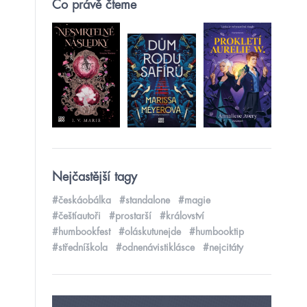
Co právě čteme
Nejčastější tagy
#českáobálka
#standalone
#magie
#češtíautoři
#prostarší
#království
#humbookfest
#oláskutunejde
#humbooktip
#středníškola
#odnenávistiklásce
#nejcitáty