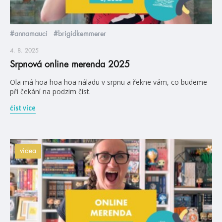
#annamauci
#brigidkemmerer
4. 8. 2025
Srpnová online merenda 2025
Ola má hoa hoa hoa náladu v srpnu a řekne vám, co budeme
při čekání na podzim číst.
číst více
videa