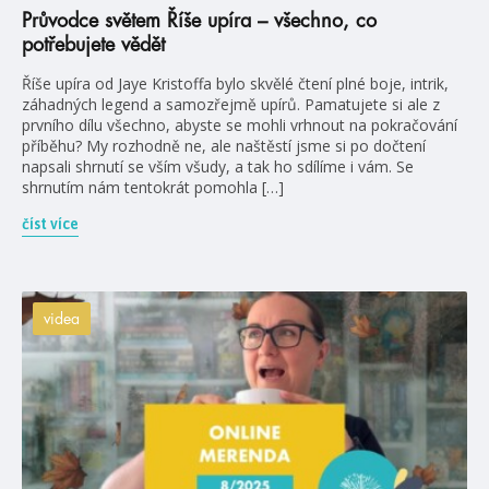
Průvodce světem Říše upíra – všechno, co
potřebujete vědět
Říše upíra od Jaye Kristoffa bylo skvělé čtení plné boje, intrik,
záhadných legend a samozřejmě upírů. Pamatujete si ale z
prvního dílu všechno, abyste se mohli vrhnout na pokračování
příběhu? My rozhodně ne, ale naštěstí jsme si po dočtení
napsali shrnutí se vším všudy, a tak ho sdílíme i vám. Se
shrnutím nám tentokrát pomohla […]
číst více
videa