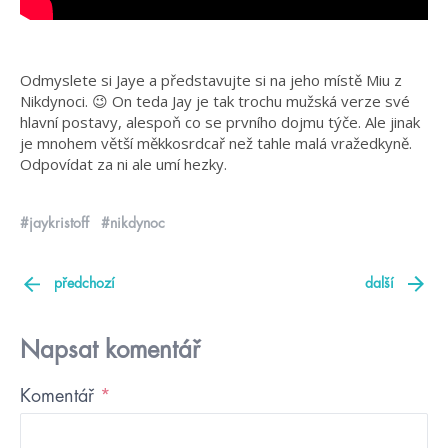
Odmyslete si Jaye a představujte si na jeho místě Miu z
Nikdynoci.
😉
On teda Jay je tak trochu mužská verze své
hlavní postavy, alespoň co se prvního dojmu týče. Ale jinak
je mnohem větší měkkosrdcař než tahle malá vražedkyně.
Odpovídat za ni ale umí hezky.
#jaykristoff
#nikdynoc
předchozí
další
Napsat komentář
Komentář
*