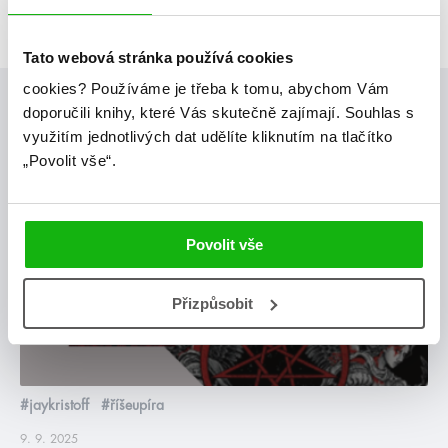
Tato webová stránka používá cookies
cookies?
Používáme je třeba k tomu, abychom Vám
Posty, které by tě mohly zajímat
doporučili knihy, které Vás skutečně zajímají.
Souhlas s
využitím jednotlivých dat udělíte kliknutím na tlačítko
„Povolit vše“.
blog
Povolit vše
Přizpůsobit
#jaykristoff
#říšeupíra
9. 9. 2025