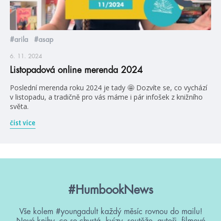
#arila
#asap
6. 11. 2024
Listopadová online merenda 2024
Poslední merenda roku 2024 je tady 🤩 Dozvíte se, co vychází
v listopadu, a tradičně pro vás máme i pár infošek z knižního
světa.
číst více
#HumbookNews
Vše kolem #youngadult každý měsíc rovnou do mailu!
Nové knihy, co se chystá, kvízy, soutěže, autoři, filmové