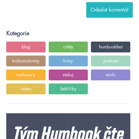
Kategorie
blog
citáty
humbookfest
knihomoloviny
kvízy
podcast
rozhovory
stahuj
storki
videa
žebříčky