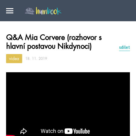
Q&A Mia Corvere (rozhovor s
hlavní postavou Nikdynoci)
sdílet
videa
18. 11. 2019