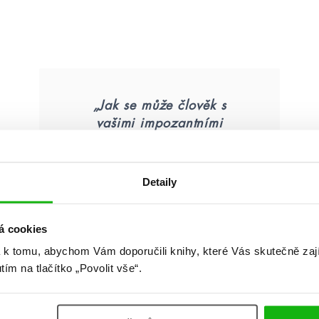
„Jak se může člověk s
vašimi impozantními
znalostmi ptát, jak se pere
prádlo?“
Elias se chytil za kořen
Detaily
nosu a zhluboka se
nadechl. „Milá slečno
á cookies
Ettingsová,“ řekl pomalu,
„stojíte ve vikomtově
 k tomu, abychom Vám doporučili knihy, které Vás skutečně zaj
zahradě jen ve spodním
utím na tlačítko „Povolit vše“.
prádle a perete si šaty ve
fontáně. Copak opravdu