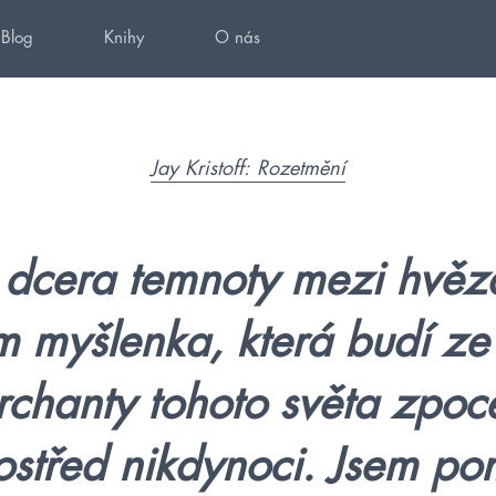
Blog
Knihy
O nás
Jay Kristoff: Rozetmění
 dcera temnoty mezi hvěz
m myšlenka, která budí ze
rchanty tohoto světa zpoc
ostřed nikdynoci. Jsem po