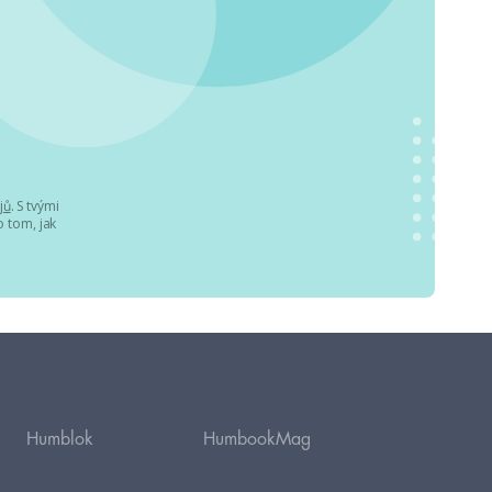
jů
. S tvými
 tom, jak
Humblok
HumbookMag