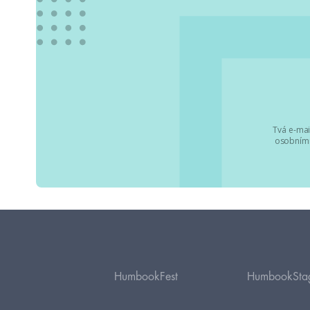
Tvá e-mai
osobními
HumbookFest
HumbookSta