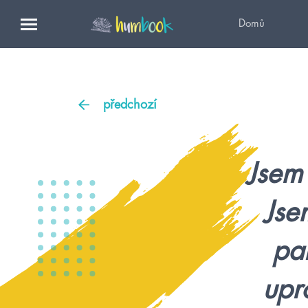
Domů
předchozí
Jsem
Jse
pa
upr