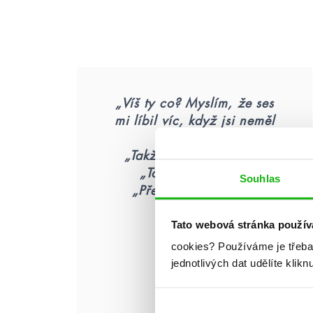
„Víš ty co? Myslím, že ses
mi líbil víc, když jsi neměl
sílu mluvit.“
„Takže jsem se ti líbil?“
„To jsem neřekla.“
Souhlas
„Přesně to jsi řekla.“
Tato webová stránka použív
cookies?
Používáme je třeba
jednotlivých dat udělíte klikn