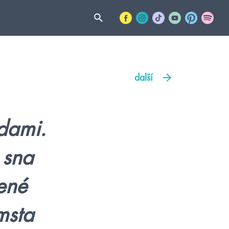
další
dami.
 sna
ené
msta