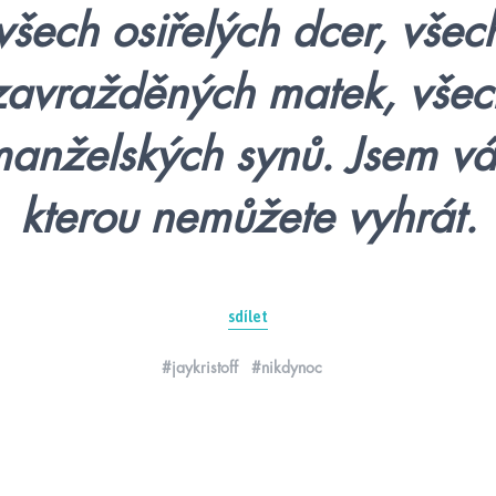
všech osiřelých dcer, všec
zavražděných matek, všec
anželských synů. Jsem vá
kterou nemůžete vyhrát.
sdílet
#jaykristoff
#nikdynoc