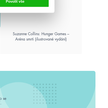
Povolit vše
Suzanne Collins: Hunger Games –
Aréna smrti (ilustrované vydání)
o se
.