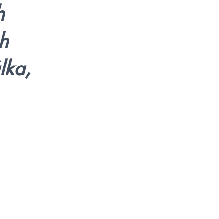
h
h
lka,