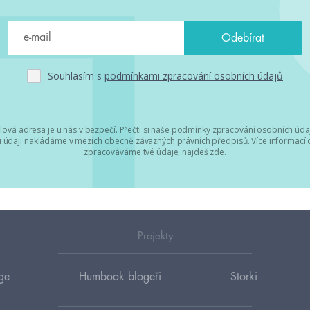
Souhlasím s
podmínkami zpracování osobních údajů
lová adresa je u nás v bezpečí. Přečti si
naše podmínky zpracování osobních úda
 údaji nakládáme v mezích obecně závazných právních předpisů. Více informací o
zpracováváme tvé údaje, najdeš
zde
.
Projekty
ge
Humbook blogeři
Storki