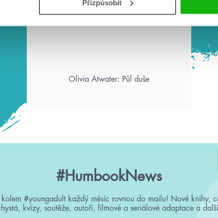
nechápete podivnost
Přizpůsobit
svého jednání?“
Olivia Atwater: Půl duše
#HumbookNews
 kolem #youngadult každý měsíc rovnou do mailu! Nové knihy, c
chystá, kvízy, soutěže, autoři, filmové a seriálové adaptace a další