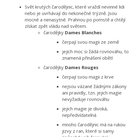
Svět krutých čarodějnic, které vraždí nevinné lidi
nebo je uvrhávají do nekonečné trýzně. Jsou
mocné a nenasytné. Prahnou po pomstě a chtějí
získat zpět vládu nad světem.
čarodějky
Dames Blanches
čerpají svou magii ze země
jejich moc si žádá rovnováhu, to
znamená přinášení obětí
čarodějky
Dames Rouges
čerpají svou magii z krve
nejsou vázané žádnými zákony
ani pravidly, tzn. jejich magie
nevyžaduje rovnováhu
jejich magie je divoká,
nepředvídatelná
mnoho čarodějnic má na rukou
jizvy z ran, které si samy