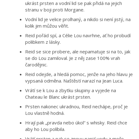
ukrást prsten a vodní lid se pak přidá na jejich
stranu v boji proti Morgane.
Vodní lid je velice prolhaný, a nikdo si není jistý, na
kolik jim můžou věřit.
Reid pořád spí, a Célie Lou navrhne, ať ho probudí
polibkem z lásky.
Reid se sice probere, ale nepamatuje si na to, jak
se do Lou zamiloval. Je z něj zase 100% vrah
čarodějnic.
Reid odejde, a hledá pomoc, jenže na jeho hlavu je
vypsaná odměna. Naštěstí narazí na Jean Luca.
Vrátí se k Lou a zbytku skupiny a vyjede na
Chateau le Blanc ukrást prsten.
Prsten nakonec ukradnou, Reid nechápe, proč je
Lou vlastně hodná.
Hrají pak „pravda nebo úkol“ s whisky. Reid chce
aby ho Lou políbila.
Vrátí prsten a pak se znovu napijí vody z moře