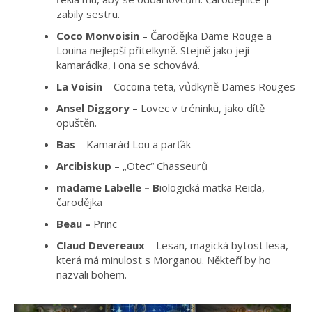
zabily sestru.
Coco Monvoisin
– Čarodějka Dame Rouge a
Louina nejlepší přítelkyně. Stejně jako její
kamarádka, i ona se schovává.
La Voisin
– Cocoina teta, vůdkyně Dames Rouges
Ansel Diggory
– Lovec v tréninku, jako dítě
opuštěn.
Bas
– Kamarád Lou a parťák
Arcibiskup
– „Otec“ Chasseurů
madame Labelle – B
iologická matka Reida,
čarodějka
Beau –
Princ
Claud Devereaux
– Lesan, magická bytost lesa,
která má minulost s Morganou. Někteří by ho
nazvali bohem.