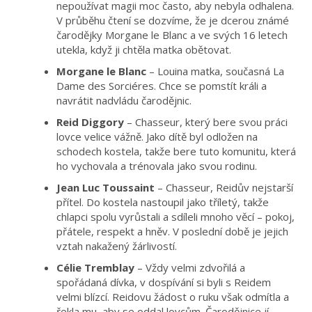
nepoužívat magii moc často, aby nebyla odhalena.
V průběhu čtení se dozvíme, že je dcerou známé
čarodějky Morgane le Blanc a ve svých 16 letech
utekla, když ji chtěla matka obětovat.
Morgane le Blanc
– Louina matka, současná La
Dame des Sorciéres. Chce se pomstít králi a
navrátit nadvládu čarodějnic.
Reid Diggory
– Chasseur, který bere svou práci
lovce velice vážně. Jako dítě byl odložen na
schodech kostela, takže bere tuto komunitu, která
ho vychovala a trénovala jako svou rodinu.
Jean Luc Toussaint
– Chasseur, Reidův nejstarší
přítel. Do kostela nastoupil jako tříletý, takže
chlapci spolu vyrůstali a sdíleli mnoho věcí – pokoj,
přátele, respekt a hněv. V poslední době je jejich
vztah nakažený žárlivostí.
Célie Tremblay
– Vždy velmi zdvořilá a
spořádaná dívka, v dospívání si byli s Reidem
velmi blízcí. Reidovu žádost o ruku však odmítla a
řekla mu, aby se oddal lovcům. Čarodějnice jí