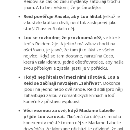
Reidovi se čas od času myšlenky zatoulají trochu
jinam. A to bez vědomí, že je čarodějka.
Reid pověřuje Ansela, aby Lou hlídal
. Jelikož je
v kostele krátkou chvíli, není tak zaslepený jako
starší Chasseuři okolo něj.
Lou se rozhodne, že prozkoumá věž
, ve které
teď s Reidem žije. A jelikož má zákaz chodit na
ošetřovnu, je jasné, že tam ji to láká ze všeho
nejvíce. Když se tam dostane, narazí na Coco,
která vzala identitu jedné ošetřovatelce, aby našla
svou přítelkyni a zjistila, jestli je v pořádku.
I když nepřátelství mezi nimi zůstává, Lou a
Reid se začínají navzájem „zahřívat
“. Dokonce
jdou i na jedno nebo dvě rande. Reid sdílí (pro něj)
zahanbující zálibu v romantických knihách a loď
konečně z přístavu vyplouvá.
Věci vezmou za své, když Madame Labelle
přijde Lou varovat.
Zkušená čarodějka s mnoha
konexemi v městě i mimo něj se Madame Labelle
dozvěděla, že Morgane přichází. Je očividné, že ani