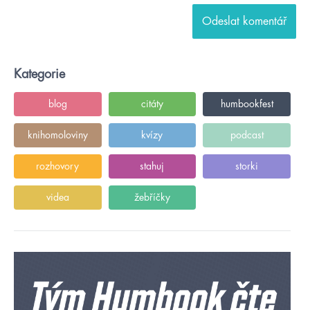
Kategorie
blog
citáty
humbookfest
knihomoloviny
kvízy
podcast
rozhovory
stahuj
storki
videa
žebříčky