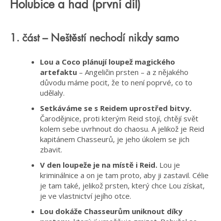
Holubice a had (první díl)
1. část – Neštěstí nechodí nikdy samo
Lou a Coco plánují loupež magického
artefaktu
– Angeličin prsten – a z nějakého
důvodu máme pocit, že to není poprvé, co to
udělaly.
Setkáváme se s Reidem uprostřed bitvy.
Čarodějnice, proti kterým Reid stojí, chtějí svět
kolem sebe uvrhnout do chaosu. A jelikož je Reid
kapitánem Chasseurů, je jeho úkolem se jich
zbavit.
V den loupeže je na místě i Reid.
Lou je
kriminálnice a on je tam proto, aby ji zastavil. Célie
je tam také, jelikož prsten, který chce Lou získat,
je ve vlastnictví jejího otce.
Lou dokáže Chasseurům uniknout díky