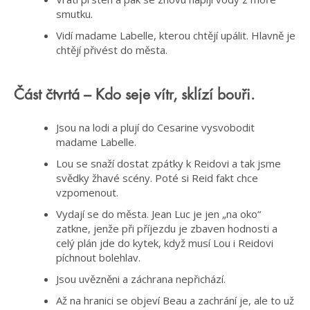
smutku.
Vidí madame Labelle, kterou chtějí upálit. Hlavně je
chtějí přivést do města.
Část čtvrtá – Kdo seje vítr, sklízí bouři.
Jsou na lodi a plují do Cesarine vysvobodit
madame Labelle.
Lou se snaží dostat zpátky k Reidovi a tak jsme
svědky žhavé scény. Poté si Reid fakt chce
vzpomenout.
Vydají se do města. Jean Luc je jen „na oko“
zatkne, jenže při příjezdu je zbaven hodnosti a
celý plán jde do kytek, když musí Lou i Reidovi
píchnout bolehlav.
Jsou uvězněni a záchrana nepřichází.
Až na hranici se objeví Beau a zachrání je, ale to už