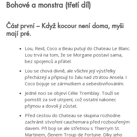
Bohové a monstra (třetí díl)
Část první – Když kocour není doma, myši
mají pré.
Lou, Reid, Coco a Beau putují do Chateau Le Blanc.
Lou trvá na tom, že se Morgane postaví sama,
bez spojenců a přátel.
Lou se chová divně, ale všichni její výstřelky
přecházejí a připisují to žalu nad ztrátou Ansela. I
Coco bojuje se zármutkem a sebeobviňováním.
Jedné noci se objeví Célie Tremblay. Touží se
pomstít za své utrpení, což ostatní nakonec
přijmou a dovolí jí zůstat.
Před cestou do Chateau se skupina rozhodne
zachránit stvoření cauchemara před rozbouřeným
davem. Při boji se ale střetnou s Thierrym St.
Martinem, členem Troup de Fortune. Díky jeho