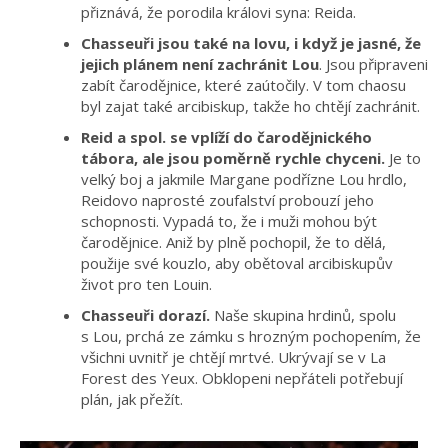
přiznává, že porodila královi syna: Reida.
Chasseuři jsou také na lovu, i když je jasné, že
jejich plánem není zachránit Lou
. Jsou připraveni
zabít čarodějnice, které zaútočily. V tom chaosu
byl zajat také arcibiskup, takže ho chtějí zachránit.
Reid a spol. se vplíží do čarodějnického
tábora, ale jsou poměrně rychle chyceni.
Je to
velký boj a jakmile Margane podřízne Lou hrdlo,
Reidovo naprosté zoufalství probouzí jeho
schopnosti. Vypadá to, že i muži mohou být
čarodějnice. Aniž by plně pochopil, že to dělá,
použije své kouzlo, aby obětoval arcibiskupův
život pro ten Louin.
Chasseuři dorazí.
Naše skupina hrdinů, spolu
s Lou, prchá ze zámku s hrozným pochopením, že
všichni uvnitř je chtějí mrtvé. Ukrývají se v La
Forest des Yeux. Obklopeni nepřáteli potřebují
plán, jak přežít.