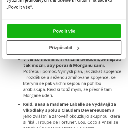
využitím jednotlivých dat udělíte kliknutím na tlačítko
v smutečním hávu tklivě štká, slzy zelené a volá
„Povolit vše“.
o pomoc.
Shodnou se, že shromáždí informace v místní
hospodě a jsou objeveni lovci odměn
, kteří je
Povolit vše
poznají z plakátů s nápisem „hledána živá či mrtvá“
všude okolo. Lou vyhodí hospodu do povětří
s trochou pomoci od záhadného cizince jménem
Přizpůsobit
Claud Devereaux.
V tento moment si všichni uvědomí, že nejsou
tak mocní, aby porazili Morganu sami.
Potřebují pomoc. Vymyslí plán, jak získat spojence
– rozdělí se a seženou zmiňované spojence, se
kterými se pak všichni sejdou na pohřbu
arcibiskupa. Reid si totiž myslí, že přesně tam
Morgane udeří.
Reid, Beau a madame Labelle se vydávají za
vlkodlaky spolu s Claudem Devereauxem
a
jeho zvláštní a zároveň okouzlující skupinou, která
si říká „Troupe de Fortune“. Lou, Coco a Ansel se