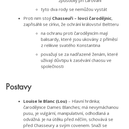
způsobily při čarování
tyto dva rody se nemůžou vystát
Proti nim stojí
Chasseuři – lovci čarodějnic
,
zapřisáhli se církvi, že ochrání království Beltteru
na ochranu proti čarodějnicím mají
balisardy, které jsou ukovány z příměsí
z relikvie svatého Konstantina
považují se za nadřazené ženám, které
užívají důvtipu k zasévání chaosu ve
společnosti
Postavy
Louise le Blanc (Lou)
– Hlavní hrdinka;
čarodějnice Dames Blanches; má nevymáchanou
pusu, je vulgární, manipulativní, odhodlaná a
odvážná. Je na útěku před
něčím
, schovává se
před Chasseury a svým covenem. Snaží se