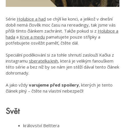
Série
Holubice a had
se chýlí ke konci, a jelikož v dnešní
době nemá člověk moc času na rereadingy, tak jsme vás
přišli tímto článkem zachránit. Takže pokud si z
Holubice a
hada
a
Krve a medu
pamatujete pouze střípky a
potřebujete osvěžit paměť, čtěte dál.
Speciální poděkování si za tohle shrnutí zaslouží Kačka z
instagramu
sberatelka.knih
, která je velikým fanouškem
této série a bez níž by se nám jen stěží dával tento článek
dohromady.
A jako vždy
varujeme před spoilery
, kterých je tento
článek plný
– čtěte na vlastní nebezpečí!
Svět
království Belttera