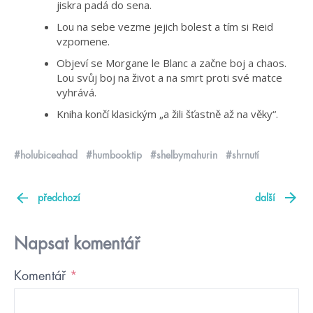
jiskra padá do sena.
Lou na sebe vezme jejich bolest a tím si Reid
vzpomene.
Objeví se Morgane le Blanc a začne boj a chaos.
Lou svůj boj na život a na smrt proti své matce
vyhrává.
Kniha končí klasickým „a žili šťastně až na věky“.
#holubiceahad
#humbooktip
#shelbymahurin
#shrnutí
předchozí
další
Napsat komentář
Komentář
*