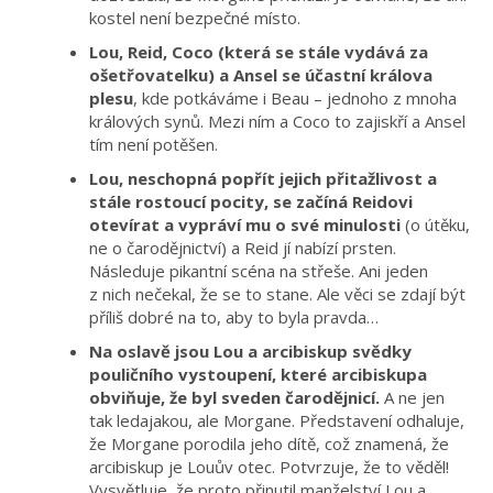
kostel není bezpečné místo.
Lou, Reid, Coco (která se stále vydává za
ošetřovatelku) a Ansel se účastní králova
plesu
, kde potkáváme i Beau – jednoho z mnoha
králových synů. Mezi ním a Coco to zajiskří a Ansel
tím není potěšen.
Lou, neschopná popřít jejich přitažlivost a
stále rostoucí pocity, se začíná Reidovi
otevírat a vypráví mu o své minulosti
(o útěku,
ne o čarodějnictví) a Reid jí nabízí prsten.
Následuje pikantní scéna na střeše. Ani jeden
z nich nečekal, že se to stane. Ale věci se zdají být
příliš dobré na to, aby to byla pravda…
Na oslavě jsou Lou a arcibiskup svědky
pouličního vystoupení, které arcibiskupa
obviňuje, že byl sveden čarodějnicí.
A ne jen
tak ledajakou, ale Morgane. Představení odhaluje,
že Morgane porodila jeho dítě, což znamená, že
arcibiskup je Louův otec. Potvrzuje, že to věděl!
Vysvětluje, že proto přinutil manželství Lou a