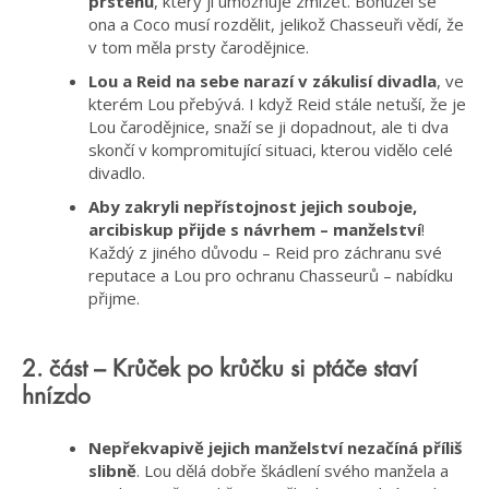
prstenu
, který jí umožňuje zmizet. Bohužel se
ona a Coco musí rozdělit, jelikož Chasseuři vědí, že
v tom měla prsty čarodějnice.
Lou a Reid na sebe narazí v zákulisí divadla
, ve
kterém Lou přebývá. I když Reid stále netuší, že je
Lou čarodějnice, snaží se ji dopadnout, ale ti dva
skončí v kompromitující situaci, kterou vidělo celé
divadlo.
Aby zakryli nepřístojnost jejich souboje,
arcibiskup přijde s návrhem – manželství
!
Každý z jiného důvodu – Reid pro záchranu své
reputace a Lou pro ochranu Chasseurů – nabídku
přijme.
2. část – Krůček po krůčku si ptáče staví
hnízdo
Nepřekvapivě jejich manželství nezačíná příliš
slibně
. Lou dělá dobře škádlení svého manžela a