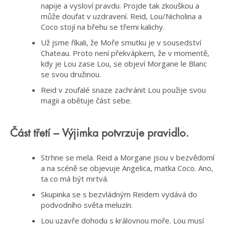
napije a vysloví pravdu. Projde tak zkouškou a
může doufat v uzdravení. Reid, Lou/Nicholina a
Coco stojí na břehu se třemi kalichy.
Už jsme říkali, že Moře smutku je v sousedství
Chateau. Proto není překvápkem, že v momentě,
kdy je Lou zase Lou, se objeví Morgane le Blanc
se svou družinou.
Reid v zoufalé snaze zachránit Lou použije svou
magii a obětuje část sebe.
Část třetí – Výjimka potvrzuje pravidlo.
Strhne se mela. Reid a Morgane jsou v bezvědomí
a na scéně se objevuje Angelica, matka Coco. Ano,
ta co má být mrtvá.
Skupinka se s bezvládným Reidem vydává do
podvodního světa meluzín.
Lou uzavře dohodu s královnou moře. Lou musí