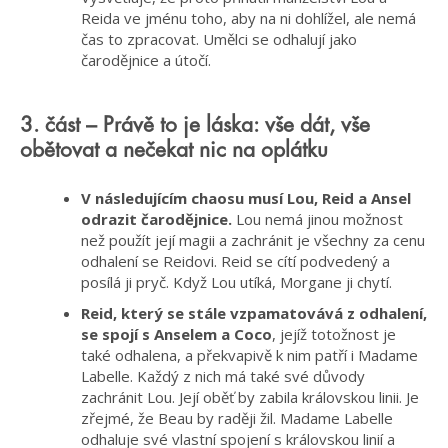
Reida ve jménu toho, aby na ni dohlížel, ale nemá
čas to zpracovat. Umělci se odhalují jako
čarodějnice a útočí.
3. část – Právě to je láska: vše dát, vše
obětovat a nečekat nic na oplátku
V následujícím chaosu musí Lou, Reid a Ansel
odrazit čarodějnice.
Lou nemá jinou možnost
než použít její magii a zachránit je všechny za cenu
odhalení se Reidovi. Reid se cítí podvedený a
posílá ji pryč. Když Lou utíká, Morgane ji chytí.
Reid, který se stále vzpamatovává z odhalení,
se spojí s Anselem a Coco
, jejíž totožnost je
také odhalena, a překvapivě k nim patří i Madame
Labelle. Každý z nich má také své důvody
zachránit Lou. Její oběť by zabila královskou linii. Je
zřejmé, že Beau by raději žil. Madame Labelle
odhaluje své vlastní spojení s královskou linií a