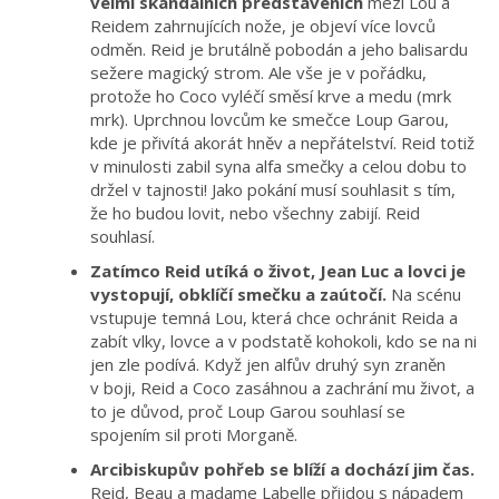
velmi skandálních představeních
mezi Lou a
Reidem zahrnujících nože, je objeví více lovců
odměn. Reid je brutálně pobodán a jeho balisardu
sežere magický strom. Ale vše je v pořádku,
protože ho Coco vyléčí směsí krve a medu (mrk
mrk). Uprchnou lovcům ke smečce Loup Garou,
kde je přivítá akorát hněv a nepřátelství. Reid totiž
v minulosti zabil syna alfa smečky a celou dobu to
držel v tajnosti! Jako pokání musí souhlasit s tím,
že ho budou lovit, nebo všechny zabijí. Reid
souhlasí.
Zatímco Reid utíká o život, Jean Luc a lovci je
vystopují, obklíčí smečku a zaútočí.
Na scénu
vstupuje temná Lou, která chce ochránit Reida a
zabít vlky, lovce a v podstatě kohokoli, kdo se na ni
jen zle podívá. Když jen alfův druhý syn zraněn
v boji, Reid a Coco zasáhnou a zachrání mu život, a
to je důvod, proč Loup Garou souhlasí se
spojením sil proti Morganě.
Arcibiskupův pohřeb se blíží a dochází jim čas.
Reid, Beau a madame Labelle přijdou s nápadem