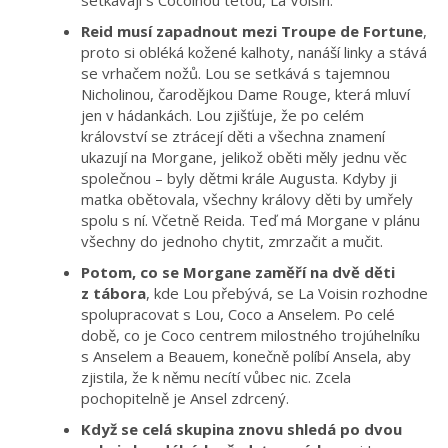
setkávají s Cocoinou tetou, La Voisin.
Reid musí zapadnout mezi Troupe de Fortune
,
proto si obléká kožené kalhoty, nanáší linky a stává
se vrhačem nožů. Lou se setkává s tajemnou
Nicholinou, čarodějkou Dame Rouge, která mluví
jen v hádankách. Lou zjišťuje, že po celém
království se ztrácejí děti a všechna znamení
ukazují na Morgane, jelikož oběti měly jednu věc
společnou – byly dětmi krále Augusta. Kdyby ji
matka obětovala, všechny královy děti by umřely
spolu s ní. Včetně Reida. Teď má Morgane v plánu
všechny do jednoho chytit, zmrzačit a mučit.
Potom, co se Morgane zaměří na dvě děti
z tábora
, kde Lou přebývá, se La Voisin rozhodne
spolupracovat s Lou, Coco a Anselem. Po celé
době, co je Coco centrem milostného trojúhelníku
s Anselem a Beauem, konečně políbí Ansela, aby
zjistila, že k němu necítí vůbec nic. Zcela
pochopitelně je Ansel zdrcený.
Když se celá skupina znovu shledá po dvou