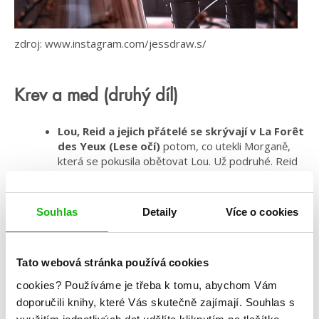
zdroj: www.instagram.com/jessdraw.s/
Krev a med (druhý díl)
Lou, Reid a jejich přátelé se skrývají v La Forêt
des Yeux (Lese očí)
potom, co utekli Morganě,
která se pokusila obětovat Lou. Už podruhé. Reid
právě zabil arcibiskupa, který mu byl otcem a
zjistil, že jeho opravdovými rodiči jsou Madame
Labelle – čarodějnice – a král August. Největším
Souhlas
Detaily
Více o cookies
šokem je ale pro něj zjištění, že je sám čaroděj.
Kromě toho, že plánují další kroky
, jí cibuli,
hádají se, muchlují se v Mountain Springs a
Tato webová stránka používá cookies
předčasně oslavují Anselovy narozeniny, objeví
cookies?
Používáme je třeba k tomu, abychom Vám
vzkaz od Morgane, jenž je mírně zlověstný. Louina
matka totiž ví, kde se skupina nachází.
Pěkná
doporučili knihy, které Vás skutečně zajímají.
Souhlas s
panenka z porcelánu má vlasy černé jako noc,