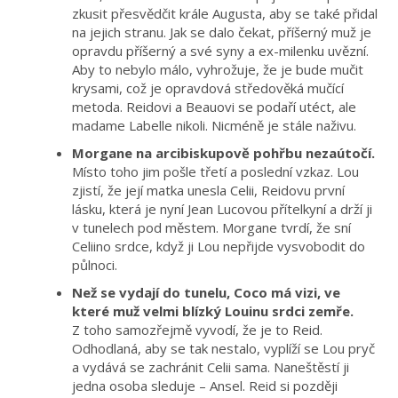
zkusit přesvědčit krále Augusta, aby se také přidal
na jejich stranu. Jak se dalo čekat, příšerný muž je
opravdu příšerný a své syny a ex-milenku uvězní.
Aby to nebylo málo, vyhrožuje, že je bude mučit
krysami, což je opravdová středověká mučící
metoda. Reidovi a Beauovi se podaří utéct, ale
madame Labelle nikoli. Nicméně je stále naživu.
Morgane na arcibiskupově pohřbu nezaútočí.
Místo toho jim pošle třetí a poslední vzkaz. Lou
zjistí, že její matka unesla Celii, Reidovu první
lásku, která je nyní Jean Lucovou přítelkyní a drží ji
v tunelech pod městem. Morgane tvrdí, že sní
Celiino srdce, když ji Lou nepřijde vysvobodit do
půlnoci.
Než se vydají do tunelu, Coco má vizi, ve
které muž velmi blízký Louinu srdci zemře.
Z toho samozřejmě vyvodí, že je to Reid.
Odhodlaná, aby se tak nestalo, vyplíží se Lou pryč
a vydává se zachránit Celii sama. Naneštěstí ji
jedna osoba sleduje – Ansel. Reid si později