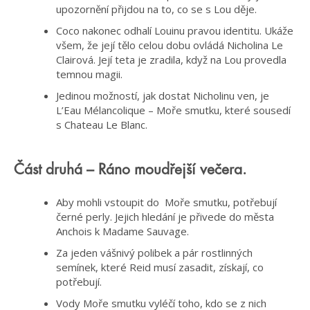
upozornění přijdou na to, co se s Lou děje.
Coco nakonec odhalí Louinu pravou identitu. Ukáže
všem, že její tělo celou dobu ovládá Nicholina Le
Clairová. Její teta je zradila, když na Lou provedla
temnou magii.
Jedinou možností, jak dostat Nicholinu ven, je
L’Eau Mélancolique – Moře smutku, které sousedí
s Chateau Le Blanc.
Část druhá – Ráno moudřejší večera.
Aby mohli vstoupit do Moře smutku, potřebují
černé perly. Jejich hledání je přivede do města
Anchois k Madame Sauvage.
Za jeden vášnivý polibek a pár rostlinných
semínek, které Reid musí zasadit, získají, co
potřebují.
Vody Moře smutku vyléčí toho, kdo se z nich