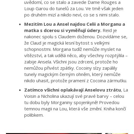
uvědomí, co se stalo a zavede Dame Rouges a
Loup Garou do tunelů za Lou. Ve tmě však jeden
po druhém mizí a nikdo neví, co se s nimi stalo.
Mezitím Lou a Ansel najdou Celii a Morganu a
matka s dcerou si vyměňují údery.
Reid je
nakonec spolu s Claudem doženou. Dozvídáme se,
že Claud je magická lesní bytost s velkými
schopnostmi. Morgana tudíž nemůže myslet na
vítězství, a tak udělá něco, aby všechny rozptýlila –
zabije Ansela. Všichni jsou zdrcení, protože ho
nemůžou přivést zpátky. Cocoiny slzy zapálily
tunely magickým černým ohněm, který nemůže
nikdo uhasit, protože pramení z Cocoina zármutku.
Zatímco všichni oplakávají Anselovu ztrátu
, La
Voisin a Nicholina ukazují své pravé barvy – celou
tu dobu byly Morganiny spojenkyně! Provedou
temnou magii na Lou, která vše změní. Kniha končí
polibkem.