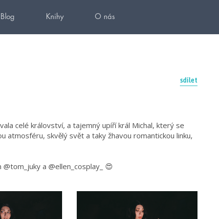
Blog
Knihy
O nás
sdílet
ala celé království, a tajemný upíří král Michal, který se
 atmosféru, skvělý svět a taky žhavou romantickou linku,
ům @tom_juky a @ellen_cosplay_ 😍