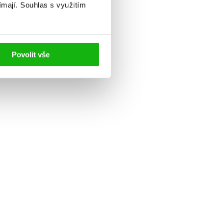
ímají.
Souhlas s využitím
Povolit vše