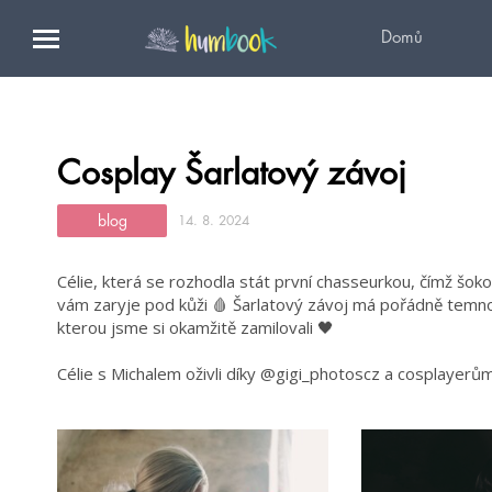
Domů
Cosplay Šarlatový závoj
blog
14. 8. 2024
Célie, která se rozhodla stát první chasseurkou, čímž šokov
vám zaryje pod kůži 🩸 Šarlatový závoj má pořádně temnou
kterou jsme si okamžitě zamilovali 🖤
Célie s Michalem oživli díky @gigi_photoscz a cosplayer