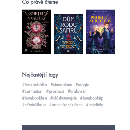
Co právě čteme
Nejčastější tagy
#českáobálka
#standalone
#magie
#češtíautoři
#prostarší
#království
#humbookfest
#oláskutunejde
#humbooktip
#středníškola
#odnenávistiklásce
#nejcitáty