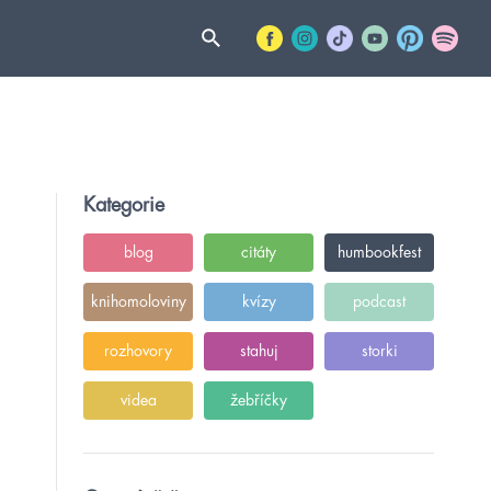
Kategorie
blog
citáty
humbookfest
knihomoloviny
kvízy
podcast
rozhovory
stahuj
storki
videa
žebříčky