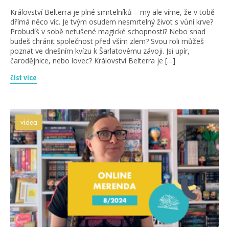
Království Belterra je plné smrtelníků – my ale víme, že v tobě
dřímá něco víc. Je tvým osudem nesmrtelný život s vůní krve?
Probudíš v sobě netušené magické schopnosti? Nebo snad
budeš chránit společnost před vším zlem? Svou roli můžeš
poznat ve dnešním kvízu k Šarlatovému závoji. Jsi upír,
čarodějnice, nebo lovec? Království Belterra je […]
číst více
videa