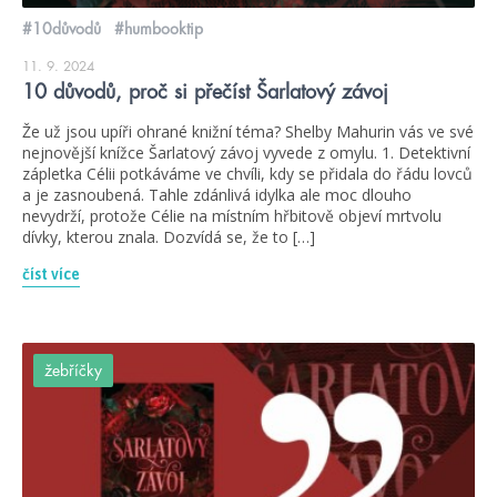
#10důvodů
#humbooktip
11. 9. 2024
10 důvodů, proč si přečíst Šarlatový závoj
Že už jsou upíři ohrané knižní téma? Shelby Mahurin vás ve své
nejnovější knížce Šarlatový závoj vyvede z omylu. 1. Detektivní
zápletka Célii potkáváme ve chvíli, kdy se přidala do řádu lovců
a je zasnoubená. Tahle zdánlivá idylka ale moc dlouho
nevydrží, protože Célie na místním hřbitově objeví mrtvolu
dívky, kterou znala. Dozvídá se, že to […]
číst více
žebříčky