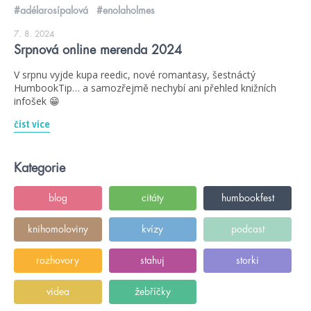
#adélarosípalová
#enolaholmes
7. 8. 2024
Srpnová online merenda 2024
V srpnu vyjde kupa reedic, nové romantasy, šestnáctý
HumbookTip… a samozřejmě nechybí ani přehled knižních
infošek 😁
číst více
Kategorie
blog
citáty
humbookfest
knihomoloviny
kvízy
podcast
rozhovory
stahuj
storki
videa
žebříčky