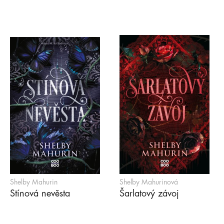
Shelby Mahurin
Shelby Mahurinová
Stínová nevěsta
Šarlatový závoj