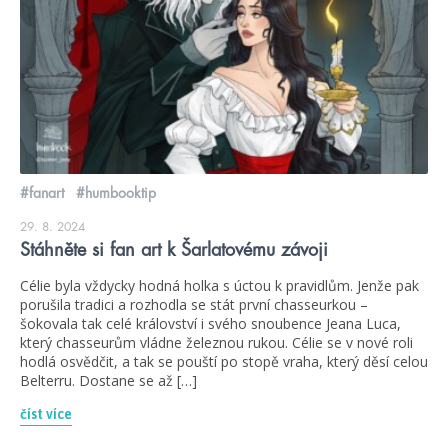
#fanart
#humbooktip
29. 8. 2024
Stáhněte si fan art k Šarlatovému závoji
Célie byla vždycky hodná holka s úctou k pravidlům. Jenže pak
porušila tradici a rozhodla se stát první chasseurkou –
šokovala tak celé království i svého snoubence Jeana Luca,
který chasseurům vládne železnou rukou. Célie se v nové roli
hodlá osvědčit, a tak se pouští po stopě vraha, který děsí celou
Belterru. Dostane se až […]
číst více