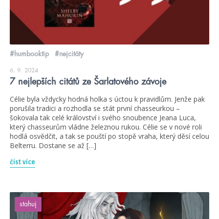
#humbooktip
#nejcitáty
6. 9. 2024
7 nejlepších citátů ze Šarlatového závoje
Célie byla vždycky hodná holka s úctou k pravidlům. Jenže pak
porušila tradici a rozhodla se stát první chasseurkou –
šokovala tak celé království i svého snoubence Jeana Luca,
který chasseurům vládne železnou rukou. Célie se v nové roli
hodlá osvědčit, a tak se pouští po stopě vraha, který děsí celou
Belterru. Dostane se až […]
číst více
stahuj