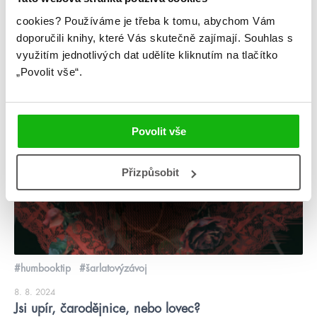
@gigi_photoscz a cosplayerům @tom_juky a @ellen_cosplay_
cookies?
Používáme je třeba k tomu, abychom Vám
😍
doporučili knihy, které Vás skutečně zajímají.
Souhlas s
číst více
využitím jednotlivých dat udělíte kliknutím na tlačítko
„Povolit vše“.
kvízy
Povolit vše
Přizpůsobit
#humbooktip
#šarlatovýzávoj
8. 8. 2024
Jsi upír, čarodějnice, nebo lovec?