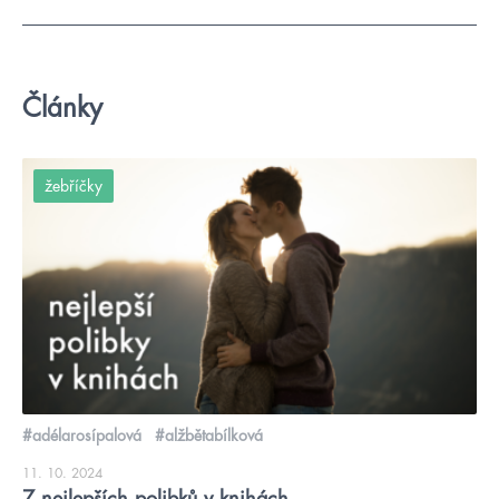
Články
žebříčky
#adélarosípalová
#alžbětabílková
11. 10. 2024
7 nejlepších polibků v knihách